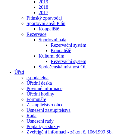
2019
2018
2017
Pitínský zpravodaj
Sportovní areál Pitín
Koupaliště
Rezervace
Sportovní hala
Rezervační systém
Koupaliště
Kulturní dům
Rezervační systém
Společenská místnost OU
Úřad
e-podatelna
Úřední deska
Povinné informace
Úřední hodiny
Formuláře
Zastupitelstvo obce
Usnesení zastupitelstva
Rada
Usnesení rady
Poplatky a služby
Zveřejnění informací - zákon č. 106⁄1999 Sb.