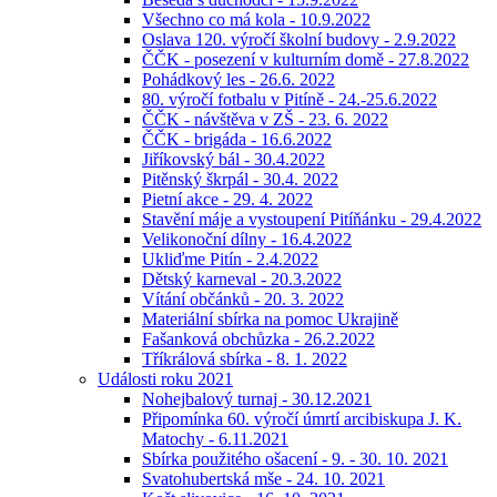
Všechno co má kola - 10.9.2022
Oslava 120. výročí školní budovy - 2.9.2022
ČČK - posezení v kulturním domě - 27.8.2022
Pohádkový les - 26.6. 2022
80. výročí fotbalu v Pitíně - 24.-25.6.2022
ČČK - návštěva v ZŠ - 23. 6. 2022
ČČK - brigáda - 16.6.2022
Jiříkovský bál - 30.4.2022
Pitěnský škrpál - 30.4. 2022
Pietní akce - 29. 4. 2022
Stavění máje a vystoupení Pitíňánku - 29.4.2022
Velikonoční dílny - 16.4.2022
Ukliďme Pitín - 2.4.2022
Dětský karneval - 20.3.2022
Vítání občánků - 20. 3. 2022
Materiální sbírka na pomoc Ukrajině
Fašanková obchůzka - 26.2.2022
Tříkrálová sbírka - 8. 1. 2022
Události roku 2021
Nohejbalový turnaj - 30.12.2021
Připomínka 60. výročí úmrtí arcibiskupa J. K.
Matochy - 6.11.2021
Sbírka použitého ošacení - 9. - 30. 10. 2021
Svatohubertská mše - 24. 10. 2021