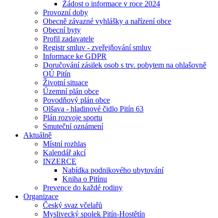
Žádost o informace v roce 2024
Provozní doby
Obecně závazné vyhlášky a nařízení obce
Obecní byty
Profil zadavatele
Registr smluv - zveřejňování smluv
Informace ke GDPR
Doručování zásilek osob s trv. pobytem na ohlašovně
OÚ Pitín
Životní situace
Územní plán obce
Povodňový plán obce
Olšava - hladinové čidlo Pitín 63
Plán rozvoje sportu
Smuteční oznámení
Aktuálně
Místní rozhlas
Kalendář akcí
INZERCE
Nabídka podnikového ubytování
Kniha o Pitínu
Prevence do každé rodiny
Organizace
Český svaz včelařů
Myslivecký spolek Pitín-Hostětín