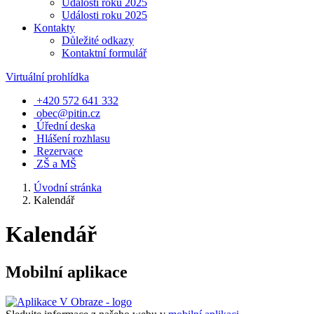
Události roku 2025
Události roku 2025
Kontakty
Důležité odkazy
Kontaktní formulář
Virtuální prohlídka
+420 572 641 332
obec@pitin.cz
Úřední deska
Hlášení rozhlasu
Rezervace
ZŠ a MŠ
Úvodní stránka
Kalendář
Kalendář
Mobilní aplikace