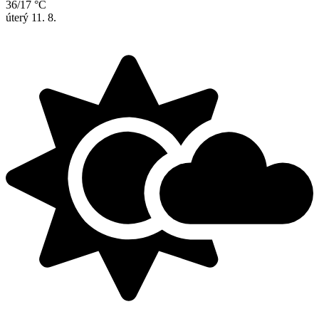
36/17 °C
úterý
11. 8.