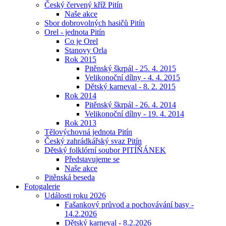
Český červený kříž Pitín
Naše akce
Sbor dobrovolných hasičů Pitín
Orel - jednota Pitín
Co je Orel
Stanovy Orla
Rok 2015
Pitěnský škrpál - 25. 4. 2015
Velikonoční dílny - 4. 4. 2015
Dětský karneval - 8. 2. 2015
Rok 2014
Pitěnský škrpál - 26. 4. 2014
Velikonoční dílny - 19. 4. 2014
Rok 2013
Tělovýchovná jednota Pitín
Český zahrádkářský svaz Pitín
Dětský folklórní soubor PITÍŇÁNEK
Představujeme se
Naše akce
Pitěnská beseda
Fotogalerie
Události roku 2026
Fašankový průvod a pochovávání basy -
14.2.2026
Dětský karneval - 8.2.2026