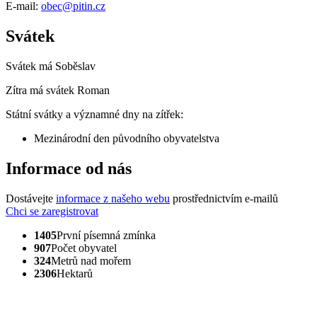
E-mail:
obec@pitin.cz
Svátek
Svátek má
Soběslav
Zítra má svátek
Roman
Státní svátky a významné dny na zítřek:
Mezinárodní den původního obyvatelstva
Informace od nás
Dostávejte
informace z našeho webu
prostřednictvím e-mailů
Chci se zaregistrovat
1405
První písemná zmínka
907
Počet obyvatel
324
Metrů nad mořem
2306
Hektarů