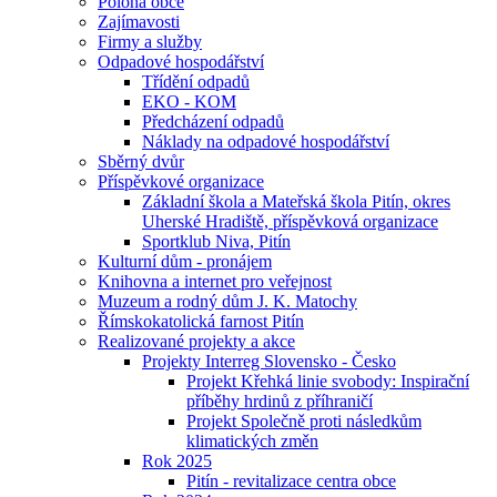
Poloha obce
Zajímavosti
Firmy a služby
Odpadové hospodářství
Třídění odpadů
EKO - KOM
Předcházení odpadů
Náklady na odpadové hospodářství
Sběrný dvůr
Příspěvkové organizace
Základní škola a Mateřská škola Pitín, okres
Uherské Hradiště, příspěvková organizace
Sportklub Niva, Pitín
Kulturní dům - pronájem
Knihovna a internet pro veřejnost
Muzeum a rodný dům J. K. Matochy
Římskokatolická farnost Pitín
Realizované projekty a akce
Projekty Interreg Slovensko - Česko
Projekt Křehká linie svobody: Inspirační
příběhy hrdinů z příhraničí
Projekt Společně proti následkům
klimatických změn
Rok 2025
Pitín - revitalizace centra obce