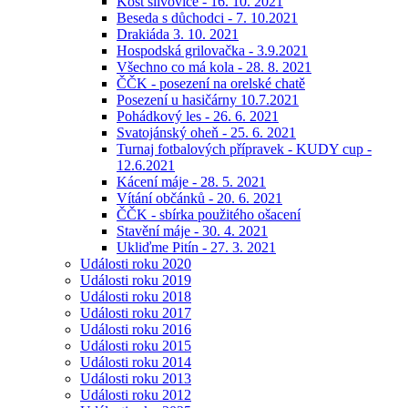
Košt slivovice - 16. 10. 2021
Beseda s důchodci - 7. 10.2021
Drakiáda 3. 10. 2021
Hospodská grilovačka - 3.9.2021
Všechno co má kola - 28. 8. 2021
ČČK - posezení na orelské chatě
Posezení u hasičárny 10.7.2021
Pohádkový les - 26. 6. 2021
Svatojánský oheň - 25. 6. 2021
Turnaj fotbalových přípravek - KUDY cup -
12.6.2021
Kácení máje - 28. 5. 2021
Vítání občánků - 20. 6. 2021
ČČK - sbírka použitého ošacení
Stavění máje - 30. 4. 2021
Ukliďme Pitín - 27. 3. 2021
Události roku 2020
Události roku 2019
Události roku 2018
Události roku 2017
Události roku 2016
Události roku 2015
Události roku 2014
Události roku 2013
Události roku 2012