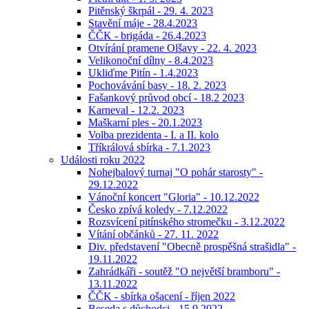
Pitěnský škrpál - 29. 4. 2023
Stavění máje - 28.4.2023
ČČK - brigáda - 26.4.2023
Otvírání pramene Olšavy - 22. 4. 2023
Velikonoční dílny - 8.4.2023
Ukliďme Pitín - 1.4.2023
Pochovávání basy - 18. 2. 2023
Fašankový průvod obcí - 18.2 2023
Karneval - 12.2. 2023
Maškarní ples - 20.1.2023
Volba prezidenta - I. a II. kolo
Tříkrálová sbírka - 7.1.2023
Události roku 2022
Nohejbalový turnaj "O pohár starosty" -
29.12.2022
Vánoční koncert "Gloria" - 10.12.2022
Česko zpívá koledy - 7.12.2022
Rozsvícení pitínského stromečku - 3.12.2022
Vítání občánků - 27. 11. 2022
Div. představení "Obecně prospěšná strašidla" -
19.11.2022
Zahrádkáři - soutěž "O největší bramboru" -
13.11.2022
ČČK - sbírka ošacení - říjen 2022
Beseda s důchodci - 15.9.2022