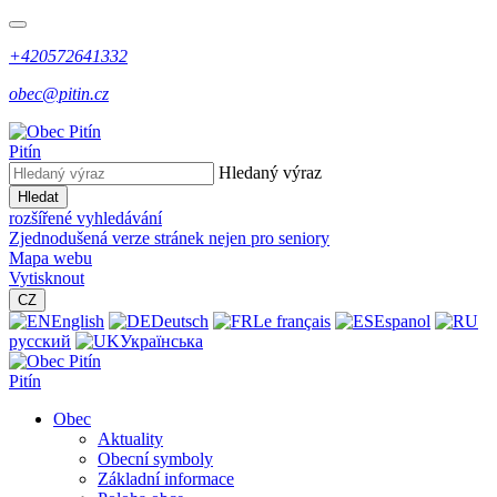
+420572641332
obec@pitin.cz
Pitín
Hledaný výraz
Hledat
rozšířené vyhledávání
Zjednodušená verze stránek nejen pro seniory
Mapa webu
Vytisknout
CZ
English
Deutsch
Le français
Espanol
русский
Українська
Pitín
Obec
Aktuality
Obecní symboly
Základní informace