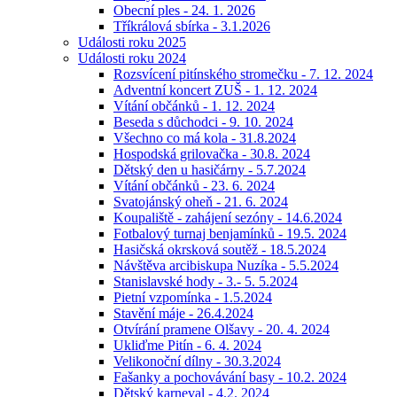
Obecní ples - 24. 1. 2026
Tříkrálová sbírka - 3.1.2026
Události roku 2025
Události roku 2024
Rozsvícení pitínského stromečku - 7. 12. 2024
Adventní koncert ZUŠ - 1. 12. 2024
Vítání občánků - 1. 12. 2024
Beseda s důchodci - 9. 10. 2024
Všechno co má kola - 31.8.2024
Hospodská grilovačka - 30.8. 2024
Dětský den u hasičárny - 5.7.2024
Vítání občánků - 23. 6. 2024
Svatojánský oheň - 21. 6. 2024
Koupaliště - zahájení sezóny - 14.6.2024
Fotbalový turnaj benjamínků - 19.5. 2024
Hasičská okrsková soutěž - 18.5.2024
Návštěva arcibiskupa Nuzíka - 5.5.2024
Stanislavské hody - 3.- 5. 5.2024
Pietní vzpomínka - 1.5.2024
Stavění máje - 26.4.2024
Otvírání pramene Olšavy - 20. 4. 2024
Ukliďme Pitín - 6. 4. 2024
Velikonoční dílny - 30.3.2024
Fašanky a pochovávání basy - 10.2. 2024
Dětský karneval - 4.2. 2024