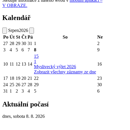
Sledujte informace z našeho webu v
mobilní aplikaci –
V OBRAZE.
Kalendář
Srpen
2026
Po
Út
St
Čt
Pá
So
Ne
27
28
29
30
31
1
2
3
4
5
6
7
8
9
15
1
10
11
12
13
14
16
Myslivecký výlet 2026
Zobrazit všechny záznamy ze dne
17
18
19
20
21
22
23
24
25
26
27
28
29
30
31
1
2
3
4
5
6
Aktuální počasí
dnes, sobota 8. 8. 2026