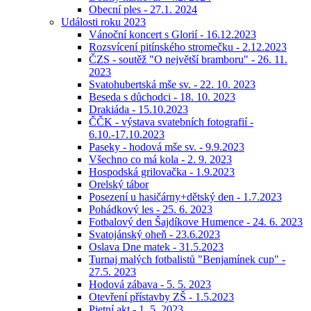
Obecní ples - 27.1. 2024
Události roku 2023
Vánoční koncert s Glorií - 16.12.2023
Rozsvícení pitínského stromečku - 2.12.2023
ČZS - soutěž "O největší bramboru" - 26. 11.
2023
Svatohubertská mše sv. - 22. 10. 2023
Beseda s důchodci - 18. 10. 2023
Drakiáda - 15.10.2023
ČČK - výstava svatebních fotografií -
6.10.-17.10.2023
Paseky - hodová mše sv. - 9.9.2023
Všechno co má kola - 2. 9. 2023
Hospodská grilovačka - 1.9.2023
Orelský tábor
Posezení u hasičárny+dětský den - 1.7.2023
Pohádkový les - 25. 6. 2023
Fotbalový den Šajdíkove Humence - 24. 6. 2023
Svatojánský oheň - 23.6.2023
Oslava Dne matek - 31.5.2023
Turnaj malých fotbalistů "Benjamínek cup" -
27.5. 2023
Hodová zábava - 5. 5. 2023
Otevření přístavby ZŠ - 1.5.2023
Pietní akt - 1. 5. 2023