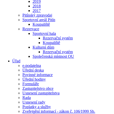
2019
2018
2017
Pitínský zpravodaj
Sportovní areál Pitín
Koupaliště
Rezervace
Sportovní hala
Rezervační systém
Koupaliště
Kulturní dům
Rezervační systém
Společenská místnost OU
Úřad
e-podatelna
Úřední deska
Povinné informace
Úřední hodiny
Formuláře
Zastupitelstvo obce
Usnesení zastupitelstva
Rada
Usnesení rady
Poplatky a služby
Zveřejnění informací - zákon č. 106⁄1999 Sb.