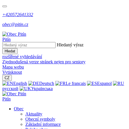
+420572641332
obec@pitin.cz
Pitín
Hledaný výraz
Hledat
rozšířené vyhledávání
Zjednodušená verze stránek nejen pro seniory
Mapa webu
Vytisknout
CZ
English
Deutsch
Le français
Espanol
русский
Українська
Pitín
Obec
Aktuality
Obecní symboly
Základní informace