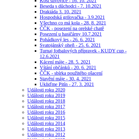
Košt slivovice - 16. 10. 2021
Beseda s důchodci - 7. 10.2021
Drakiáda 3. 10. 2021
Hospodská grilovačka - 3.9.2021
Všechno co má kola - 28. 8. 2021
ČČK - posezení na orelské chatě
Posezení u hasičárny 10.7.2021
Pohádkový les - 26. 6. 2021
Svatojánský oheň - 25. 6. 2021
Turnaj fotbalových přípravek - KUDY cup -
12.6.2021
Kácení máje - 28. 5. 2021
Vítání občánků - 20. 6. 2021
ČČK - sbírka použitého ošacení
Stavění máje - 30. 4. 2021
Ukliďme Pitín - 27. 3. 2021
Události roku 2020
Události roku 2019
Události roku 2018
Události roku 2017
Události roku 2016
Události roku 2015
Události roku 2014
Události roku 2013
Události roku 2012