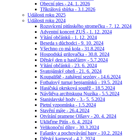
Obecní ples - 24. 1. 2026
Tříkrálová sbírka - 3.1.2026
Události roku 2025
Události roku 2024
Rozsvícení pitínského stromečku - 7. 12. 2024
Adventní koncert ZUŠ - 1. 12. 2024
Vítání občánků - 1. 12. 2024
Beseda s důchodci - 9. 10. 2024
Všechno co má kola - 31.8.2024
Hospodská grilovačka - 30.8. 2024
Dětský den u hasičárny - 5.7.2024
Vítání občánků - 23. 6. 2024
Svatojánský oheň - 21. 6. 2024
Koupaliště - zahájení sezóny - 14.6.2024
Fotbalový turnaj benjamínků - 19.5. 2024
Hasičská okrsková soutěž - 18.5.2024
Návštěva arcibiskupa Nuzíka - 5.5.2024
Stanislavské hody - 3.- 5. 5.2024
Pietní vzpomínka - 1.5.2024
Stavění máje - 26.4.2024
Otvírání pramene Olšavy - 20. 4. 2024
Ukliďme Pitín - 6. 4. 2024
Velikonoční dílny - 30.3.2024
Fašanky a pochovávání basy - 10.2. 2024
Dětský karneval - 4.2. 2024