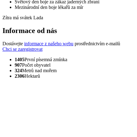
Světový den boje za zákaz jaderných zbraní
Mezinárodní den boje lékařů za mír
Zítra má svátek
Lada
Informace od nás
Dostávejte
informace z našeho webu
prostřednictvím e-mailů
Chci se zaregistrovat
1405
První písemná zmínka
907
Počet obyvatel
324
Metrů nad mořem
2306
Hektarů