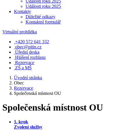
Události roku 2025
Události roku 2025
Kontakty
Důležité odkazy
Kontaktní formulář
Virtuální prohlídka
+420 572 641 332
obec@pitin.cz
Úřední deska
Hlášení rozhlasu
Rezervace
ZŠ a MŠ
Úvodní stránka
Obec
Rezervace
Společenská místnost OU
Společenská místnost OU
1. krok
Zvolení služby