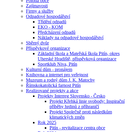
Poloha obce
Zajímavosti
Firmy a služby
Odpadové hospodářství
Třídění odpadů
EKO - KOM
Předcházení odpadů
Náklady na odpadové hospodářství
Sběrný dvůr
Příspěvkové organizace
Základní škola a Mateřská škola Pitín, okres
Uherské Hradiště, příspěvková organizace
Sportklub Niva, Pitín
Kulturní dům - pronájem
Knihovna a internet pro veřejnost
Muzeum a rodný dům J. K. Matochy
Římskokatolická farnost Pitín
Realizované projekty a akce
Projekty Interreg Slovensko - Česko
Projekt Křehká linie svobody: Inspirační
příběhy hrdinů z příhraničí
Projekt Společně proti následkům
klimatických změn
Rok 2025
Pitín - revitalizace centra obce