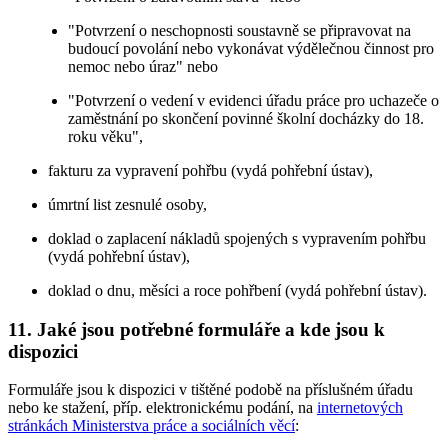
"Potvrzení o neschopnosti soustavně se připravovat na
budoucí povolání nebo vykonávat výdělečnou činnost pro
nemoc nebo úraz" nebo
"Potvrzení o vedení v evidenci úřadu práce pro uchazeče o
zaměstnání po skončení povinné školní docházky do 18.
roku věku",
fakturu za vypravení pohřbu (vydá pohřební ústav),
úmrtní list zesnulé osoby,
doklad o zaplacení nákladů spojených s vypravením pohřbu
(vydá pohřební ústav),
doklad o dnu, měsíci a roce pohřbení (vydá pohřební ústav).
11. Jaké jsou potřebné formuláře a kde jsou k
dispozici
Formuláře jsou k dispozici v tištěné podobě na příslušném úřadu
nebo ke stažení, příp. elektronickému podání, na
internetových
stránkách Ministerstva práce a sociálních věcí
: