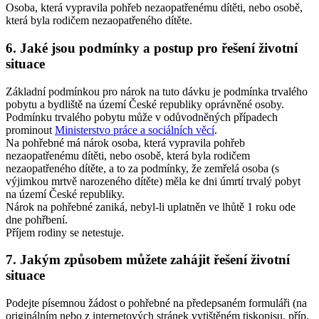
Osoba, která vypravila pohřeb nezaopatřenému dítěti, nebo osobě,
která byla rodičem nezaopatřeného dítěte.
6. Jaké jsou podmínky a postup pro řešení životní
situace
Základní podmínkou pro nárok na tuto dávku je podmínka trvalého
pobytu a bydliště na území České republiky oprávněné osoby.
Podmínku trvalého pobytu může v odůvodněných případech
prominout
Ministerstvo práce a sociálních věcí
.
Na pohřebné má nárok osoba, která vypravila pohřeb
nezaopatřenému dítěti, nebo osobě, která byla rodičem
nezaopatřeného dítěte, a to za podmínky, že zemřelá osoba (s
výjimkou mrtvě narozeného dítěte) měla ke dni úmrtí trvalý pobyt
na území České republiky.
Nárok na pohřebné zaniká, nebyl-li uplatněn ve lhůtě 1 roku ode
dne pohřbení.
Příjem rodiny se netestuje.
7. Jakým způsobem můžete zahájit řešení životní
situace
Podejte písemnou žádost o pohřebné na předepsaném formuláři (na
originálním nebo z internetových stránek vytištěném tiskopisu, příp.