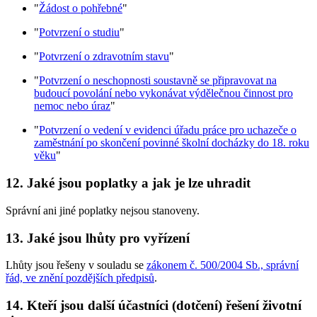
"
Žádost o pohřebné
"
"
Potvrzení o studiu
"
"
Potvrzení o zdravotním stavu
"
"
Potvrzení o neschopnosti soustavně se připravovat na
budoucí povolání nebo vykonávat výdělečnou činnost pro
nemoc nebo úraz
"
"
Potvrzení o vedení v evidenci úřadu práce pro uchazeče o
zaměstnání po skončení povinné školní docházky do 18. roku
věku
"
12. Jaké jsou poplatky a jak je lze uhradit
Správní ani jiné poplatky nejsou stanoveny.
13. Jaké jsou lhůty pro vyřízení
Lhůty jsou řešeny v souladu se
zákonem č. 500/2004 Sb., správní
řád, ve znění pozdějších předpisů
.
14. Kteří jsou další účastníci (dotčení) řešení životní