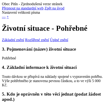
Obec Pitín
- Zjednodušená verze stránek
Přepnout na standardní web
Zpět na úvod
Nastavení velikosti písma
—
+
Životní situace - Pohřebné
Základní znění
Rozšířené znění
Úplné znění
3. Pojmenování (název) životní situace
Pohřebné
4. Základní informace k životní situaci
Touto dávkou se přispívá na náklady spojené s vypravením pohřbu.
Výše pohřebného je stanovena pevnou částkou, a to ve výši 5 000
Kč.
5. Kdo je oprávněn v této věci jednat (podat žádost
apod.)