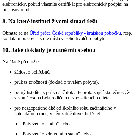
elektronicky, pokud vlastníte certifikát pro elektronický podpis) na
příslušný úřad.
8. Na které instituci životní situaci řešit
Obraťte se na
Úřad práce České republiky - krajskou pobočku
, resp.
kontaktní pracoviště, dle místa vašeho trvalého pobytu.
10. Jaké doklady je nutné mít s sebou
Na úřadě předložte:
žádost o pohřebné,
průkaz totožnosti (doklad o trvalém pobytu),
rodný list dítěte, příp. další doklady prokazující skutečnost, že
zesnulá osoba byla rodičem nezaopatřeného dítěte,
pro nezaopatřené dítě od školního roku začínajícího v
kalendářním roce, v němž dítě dovršilo 15 let:
"Potvrzení o studiu" nebo
"Potvrzení o zdravotním stavu" nebo