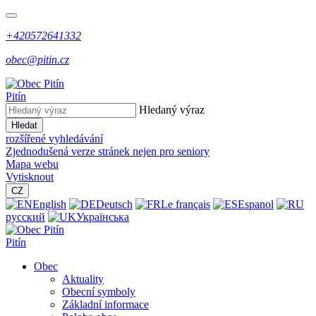
+420572641332
obec@pitin.cz
Pitín
Hledaný výraz
Hledat
rozšířené vyhledávání
Zjednodušená verze stránek nejen pro seniory
Mapa webu
Vytisknout
CZ
English
Deutsch
Le français
Espanol
русский
Українська
Pitín
Obec
Aktuality
Obecní symboly
Základní informace