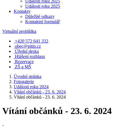
Události roku 2025
Události roku 2025
Kontakty
Důležité odkazy
Kontaktní formulář
Virtuální prohlídka
+420 572 641 332
obec@pitin.cz
Úřední deska
Hlášení rozhlasu
Rezervace
ZŠ a MŠ
Úvodní stránka
Fotogalerie
Události roku 2024
Vítání občánků - 23. 6. 2024
Vítání občánků - 23. 6. 2024
Vítání občánků - 23. 6. 2024
-