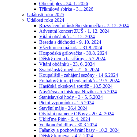
Obecní ples - 24. 1. 2026
Tříkrálová sbírka - 3.1.2026
Události roku 2025
Události roku 2024
Rozsvícení pitínského stromečku - 7. 12. 2024
Adventní koncert ZUŠ - 1. 12. 2024
Vítání občánků - 1. 12. 2024
Beseda s důchodci - 9. 10. 2024
Všechno co má kola - 31.8.2024
Hospodská grilovačka - 30.8. 2024
Dětský den u hasičárny - 5.7.2024
Vítání občánků - 23. 6. 2024
Svatojánský oheň - 21. 6. 2024
Koupaliště - zahájení sezóny - 14.6.2024
Fotbalový turnaj benjamínků - 19.5. 2024
Hasičská okrsková soutěž - 18.5.2024
Návštěva arcibiskupa Nuzíka - 5.5.2024
Stanislavské hody - 3.- 5. 5.2024
Pietní vzpomínka - 1.5.2024
Stavění máje - 26.4.2024
Otvírání pramene Olšavy - 20. 4. 2024
Ukliďme Pitín - 6. 4. 2024
Velikonoční dílny - 30.3.2024
Fašanky a pochovávání basy - 10.2. 2024
Dětský karneval - 4.2. 2024