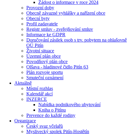
Žádost o informace v roce 2024
Provozní doby
Obecně závazné vyhlášky a nařízení obce
Obecní byty
Profil zadavatele
Registr smluv - zveřejňování smluv
Informace ke GDPR
Doručování zásilek osob s trv. pobytem na ohlašovně
OÚ Pitín
Životní situace
Územní plán obce
Povodňový plán obce
Olšava - hladinové čidlo Pitín 63
Plán rozvoje sportu
Smuteční oznámení
Aktuálně
Místní rozhlas
Kalendář akcí
INZERCE
Nabídka podnikového ubytování
Kniha o Pitínu
Prevence do každé rodiny
Organizace
Český svaz včelařů
Myslivecký spolek Pitín-Hostětín