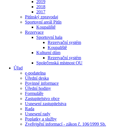
2019
2018
2017
Pitínský zpravodaj
Sportovní areál Pitín
Koupaliště
Rezervace
Sportovní hala
Rezervační systém
Koupaliště
Kulturní dům
Rezervační systém
Společenská místnost OU
Úřad
e-podatelna
Úřední deska
Povinné informace
Úřední hodiny
Formuláře
Zastupitelstvo obce
Usnesení zastupitelstva
Rada
Usnesení rady
Poplatky a služby
Zveřejnění informací - zákon č. 106⁄1999 Sb.