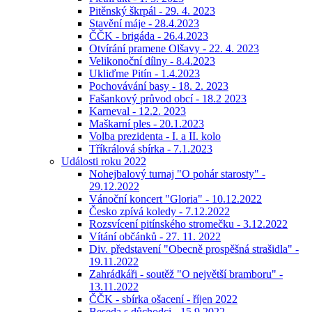
Pitěnský škrpál - 29. 4. 2023
Stavění máje - 28.4.2023
ČČK - brigáda - 26.4.2023
Otvírání pramene Olšavy - 22. 4. 2023
Velikonoční dílny - 8.4.2023
Ukliďme Pitín - 1.4.2023
Pochovávání basy - 18. 2. 2023
Fašankový průvod obcí - 18.2 2023
Karneval - 12.2. 2023
Maškarní ples - 20.1.2023
Volba prezidenta - I. a II. kolo
Tříkrálová sbírka - 7.1.2023
Události roku 2022
Nohejbalový turnaj "O pohár starosty" -
29.12.2022
Vánoční koncert "Gloria" - 10.12.2022
Česko zpívá koledy - 7.12.2022
Rozsvícení pitínského stromečku - 3.12.2022
Vítání občánků - 27. 11. 2022
Div. představení "Obecně prospěšná strašidla" -
19.11.2022
Zahrádkáři - soutěž "O největší bramboru" -
13.11.2022
ČČK - sbírka ošacení - říjen 2022
Beseda s důchodci - 15.9.2022