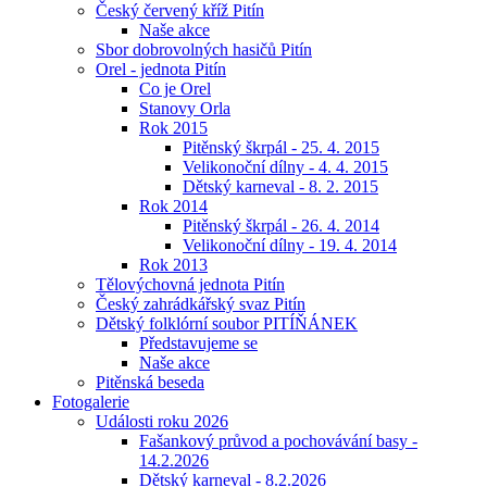
Český červený kříž Pitín
Naše akce
Sbor dobrovolných hasičů Pitín
Orel - jednota Pitín
Co je Orel
Stanovy Orla
Rok 2015
Pitěnský škrpál - 25. 4. 2015
Velikonoční dílny - 4. 4. 2015
Dětský karneval - 8. 2. 2015
Rok 2014
Pitěnský škrpál - 26. 4. 2014
Velikonoční dílny - 19. 4. 2014
Rok 2013
Tělovýchovná jednota Pitín
Český zahrádkářský svaz Pitín
Dětský folklórní soubor PITÍŇÁNEK
Představujeme se
Naše akce
Pitěnská beseda
Fotogalerie
Události roku 2026
Fašankový průvod a pochovávání basy -
14.2.2026
Dětský karneval - 8.2.2026