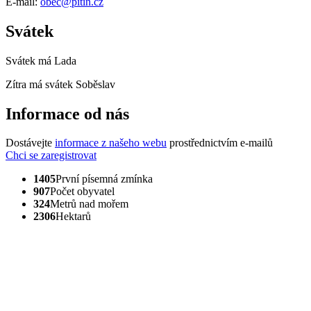
E-mail:
obec@pitin.cz
Svátek
Svátek má
Lada
Zítra má svátek
Soběslav
Informace od nás
Dostávejte
informace z našeho webu
prostřednictvím e-mailů
Chci se zaregistrovat
1405
První písemná zmínka
907
Počet obyvatel
324
Metrů nad mořem
2306
Hektarů