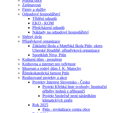
Poloha obce
Zajímavosti
Firmy a služby
Odpadové hospodářství
Třídění odpadů
EKO - KOM
Předcházení odpadů
Náklady na odpadové hospodářství
Sběrný dvůr
Příspěvkové organizace
Základní škola a Mateřská škola Pitín, okres
Uherské Hradiště, příspěvková organizace
Sportklub Niva, Pitín
Kulturní dům - pronájem
Knihovna a internet pro veřejnost
Muzeum a rodný dům J. K. Matochy
Římskokatolická farnost Pitín
Realizované projekty a akce
Projekty Interreg Slovensko - Česko
Projekt Křehká linie svobody: Inspirační
příběhy hrdinů z příhraničí
Projekt Společně proti následkům
klimatických změn
Rok 2025
Pitín - revitalizace centra obce