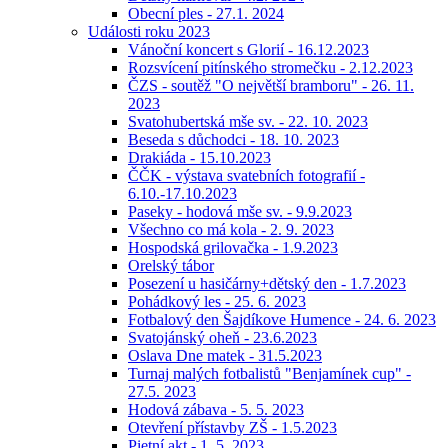
Obecní ples - 27.1. 2024
Události roku 2023
Vánoční koncert s Glorií - 16.12.2023
Rozsvícení pitínského stromečku - 2.12.2023
ČZS - soutěž "O největší bramboru" - 26. 11.
2023
Svatohubertská mše sv. - 22. 10. 2023
Beseda s důchodci - 18. 10. 2023
Drakiáda - 15.10.2023
ČČK - výstava svatebních fotografií -
6.10.-17.10.2023
Paseky - hodová mše sv. - 9.9.2023
Všechno co má kola - 2. 9. 2023
Hospodská grilovačka - 1.9.2023
Orelský tábor
Posezení u hasičárny+dětský den - 1.7.2023
Pohádkový les - 25. 6. 2023
Fotbalový den Šajdíkove Humence - 24. 6. 2023
Svatojánský oheň - 23.6.2023
Oslava Dne matek - 31.5.2023
Turnaj malých fotbalistů "Benjamínek cup" -
27.5. 2023
Hodová zábava - 5. 5. 2023
Otevření přístavby ZŠ - 1.5.2023
Pietní akt - 1. 5. 2023