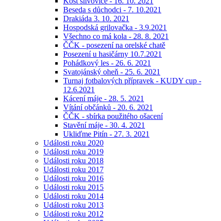
Košt slivovice - 16. 10. 2021
Beseda s důchodci - 7. 10.2021
Drakiáda 3. 10. 2021
Hospodská grilovačka - 3.9.2021
Všechno co má kola - 28. 8. 2021
ČČK - posezení na orelské chatě
Posezení u hasičárny 10.7.2021
Pohádkový les - 26. 6. 2021
Svatojánský oheň - 25. 6. 2021
Turnaj fotbalových přípravek - KUDY cup -
12.6.2021
Kácení máje - 28. 5. 2021
Vítání občánků - 20. 6. 2021
ČČK - sbírka použitého ošacení
Stavění máje - 30. 4. 2021
Ukliďme Pitín - 27. 3. 2021
Události roku 2020
Události roku 2019
Události roku 2018
Události roku 2017
Události roku 2016
Události roku 2015
Události roku 2014
Události roku 2013
Události roku 2012