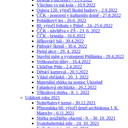
Všechno co má kola - 10.9.2022
Oslava 120. výročí školní budovy - 2.9.2022
ČČK - posezení v kulturním domě - 27.8.2022
Pohádkový les - 26.6. 2022
80. výročí fotbalu v Pitíně - 24.-25.6.2022
ČČK - návštěva v ZŠ - 23. 6. 2022
ČČK - brigáda - 16.6.2022
Jiříkovský bál - 30.4.2022
Pitěnský škrpál - 30.4. 2022
Pietní akce - 29. 4. 2022
Stavění máje a vystoupení Pitíňánku - 29.4.2022
Velikonoční dílny - 16.4.2022
Ukliďme Pitín - 2.4.2022
Dětský karneval - 20.3.2022
Vítání občánků - 20. 3. 2022
Materiální sbírka na pomoc Ukrajině
Fašanková obchůzka - 26.2.2022
Tříkrálová sbírka - 8. 1. 2022
Události roku 2021
Nohejbalový turnaj - 30.12.2021
Připomínka 60. výročí úmrtí arcibiskupa J. K.
Matochy - 6.11.2021
Sbírka použitého ošacení - 9. - 30. 10. 2021
Svatohubertská mše - 24. 10. 2021