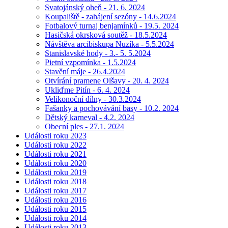
Svatojánský oheň - 21. 6. 2024
Koupaliště - zahájení sezóny - 14.6.2024
Fotbalový turnaj benjamínků - 19.5. 2024
Hasičská okrsková soutěž - 18.5.2024
Návštěva arcibiskupa Nuzíka - 5.5.2024
Stanislavské hody - 3.- 5. 5.2024
Pietní vzpomínka - 1.5.2024
Stavění máje - 26.4.2024
Otvírání pramene Olšavy - 20. 4. 2024
Ukliďme Pitín - 6. 4. 2024
Velikonoční dílny - 30.3.2024
Fašanky a pochovávání basy - 10.2. 2024
Dětský karneval - 4.2. 2024
Obecní ples - 27.1. 2024
Události roku 2023
Události roku 2022
Události roku 2021
Události roku 2020
Události roku 2019
Události roku 2018
Události roku 2017
Události roku 2016
Události roku 2015
Události roku 2014
Události roku 2013