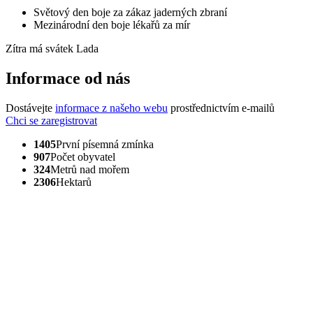
Světový den boje za zákaz jaderných zbraní
Mezinárodní den boje lékařů za mír
Zítra má svátek
Lada
Informace od nás
Dostávejte
informace z našeho webu
prostřednictvím e-mailů
Chci se zaregistrovat
1405
První písemná zmínka
907
Počet obyvatel
324
Metrů nad mořem
2306
Hektarů