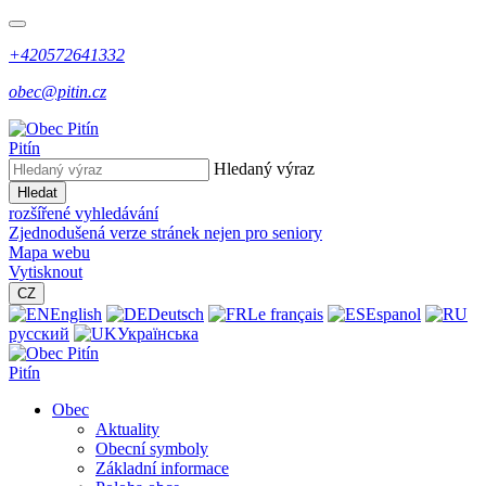
+420572641332
obec@pitin.cz
Pitín
Hledaný výraz
Hledat
rozšířené vyhledávání
Zjednodušená verze stránek nejen pro seniory
Mapa webu
Vytisknout
CZ
English
Deutsch
Le français
Espanol
русский
Українська
Pitín
Obec
Aktuality
Obecní symboly
Základní informace