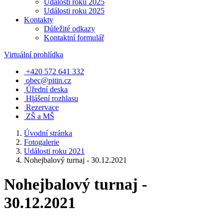
Události roku 2025
Události roku 2025
Kontakty
Důležité odkazy
Kontaktní formulář
Virtuální prohlídka
+420 572 641 332
obec@pitin.cz
Úřední deska
Hlášení rozhlasu
Rezervace
ZŠ a MŠ
Úvodní stránka
Fotogalerie
Události roku 2021
Nohejbalový turnaj - 30.12.2021
Nohejbalový turnaj -
30.12.2021