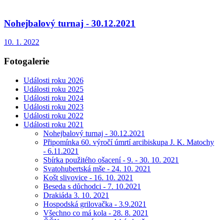
Nohejbalový turnaj - 30.12.2021
10. 1. 2022
Fotogalerie
Události roku 2026
Události roku 2025
Události roku 2024
Události roku 2023
Události roku 2022
Události roku 2021
Nohejbalový turnaj - 30.12.2021
Připomínka 60. výročí úmrtí arcibiskupa J. K. Matochy
- 6.11.2021
Sbírka použitého ošacení - 9. - 30. 10. 2021
Svatohubertská mše - 24. 10. 2021
Košt slivovice - 16. 10. 2021
Beseda s důchodci - 7. 10.2021
Drakiáda 3. 10. 2021
Hospodská grilovačka - 3.9.2021
Všechno co má kola - 28. 8. 2021