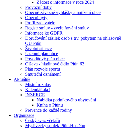
Žádost o informace v roce 2024
Provozní doby
Obecně závazné vyhlášky a nařízení obce
Obecní byty
Profil zadavatele
Registr smluv - zveřejňování smluv
Informace ke GDPR
Doručování zásilek osob s trv. pobytem na ohlašovně
OÚ Pitín
Životní situace
Územní plán obce
Povodňový plán obce
Olšava - hladinové čidlo Pitín 63
Plán rozvoje sportu
Smuteční oznámení
Aktuálně
Místní rozhlas
Kalendář akcí
INZERCE
Nabídka podnikového ubytování
Kniha o Pitínu
Prevence do každé rodiny
Organizace
Český svaz včelařů
Myslivecký spolek Pitín-Hostětín