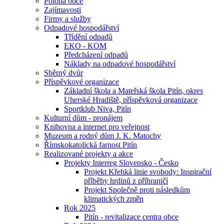
Poloha obce
Zajímavosti
Firmy a služby
Odpadové hospodářství
Třídění odpadů
EKO - KOM
Předcházení odpadů
Náklady na odpadové hospodářství
Sběrný dvůr
Příspěvkové organizace
Základní škola a Mateřská škola Pitín, okres
Uherské Hradiště, příspěvková organizace
Sportklub Niva, Pitín
Kulturní dům - pronájem
Knihovna a internet pro veřejnost
Muzeum a rodný dům J. K. Matochy
Římskokatolická farnost Pitín
Realizované projekty a akce
Projekty Interreg Slovensko - Česko
Projekt Křehká linie svobody: Inspirační
příběhy hrdinů z příhraničí
Projekt Společně proti následkům
klimatických změn
Rok 2025
Pitín - revitalizace centra obce