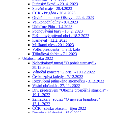
Pitěnský škrpál - 29. 4. 2023
Stavění máje - 28.4.2023
ČČK - brigáda - 26.4.2023
Otvírání pramene Olšavy - 22. 4. 2023
Velikonoční dílny - 8.4.2023
Ukliďme Pitín - 1.4.2023
Pochovávání basy - 18. 2. 2023
Fašankový průvod obcí - 18.2 2023
Karneval - 12.2. 2023
Maškarní ples - 20.1.2023
Volba prezidenta - I. a II. kolo
Tříkrálová sbírka - 7.1.2023
Události roku 2022
Nohejbalový turnaj "O pohár starosty" -
29.12.2022
Vánoční koncert "Gloria" - 10.12.2022
Česko zpívá koledy - 7.12.2022
Rozsvícení pitínského stromečku - 3.12.2022
Vítání občánků - 27. 11. 2022
Div. představení "Obecně prospěšná strašidla" -
19.11.2022
Zahrádkáři - soutěž "O největší bramboru" -
13.11.2022
ČČK - sbírka ošacení - říjen 2022
Beseda s důchodci - 15.9.2022