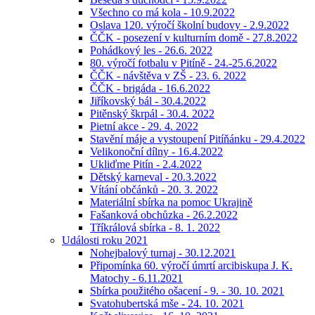
Všechno co má kola - 10.9.2022
Oslava 120. výročí školní budovy - 2.9.2022
ČČK - posezení v kulturním domě - 27.8.2022
Pohádkový les - 26.6. 2022
80. výročí fotbalu v Pitíně - 24.-25.6.2022
ČČK - návštěva v ZŠ - 23. 6. 2022
ČČK - brigáda - 16.6.2022
Jiříkovský bál - 30.4.2022
Pitěnský škrpál - 30.4. 2022
Pietní akce - 29. 4. 2022
Stavění máje a vystoupení Pitíňánku - 29.4.2022
Velikonoční dílny - 16.4.2022
Ukliďme Pitín - 2.4.2022
Dětský karneval - 20.3.2022
Vítání občánků - 20. 3. 2022
Materiální sbírka na pomoc Ukrajině
Fašanková obchůzka - 26.2.2022
Tříkrálová sbírka - 8. 1. 2022
Události roku 2021
Nohejbalový turnaj - 30.12.2021
Připomínka 60. výročí úmrtí arcibiskupa J. K.
Matochy - 6.11.2021
Sbírka použitého ošacení - 9. - 30. 10. 2021
Svatohubertská mše - 24. 10. 2021