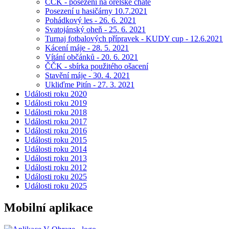
ČČK - posezení na orelské chatě
Posezení u hasičárny 10.7.2021
Pohádkový les - 26. 6. 2021
Svatojánský oheň - 25. 6. 2021
Turnaj fotbalových přípravek - KUDY cup - 12.6.2021
Kácení máje - 28. 5. 2021
Vítání občánků - 20. 6. 2021
ČČK - sbírka použitého ošacení
Stavění máje - 30. 4. 2021
Ukliďme Pitín - 27. 3. 2021
Události roku 2020
Události roku 2019
Události roku 2018
Události roku 2017
Události roku 2016
Události roku 2015
Události roku 2014
Události roku 2013
Události roku 2012
Události roku 2025
Události roku 2025
Mobilní aplikace