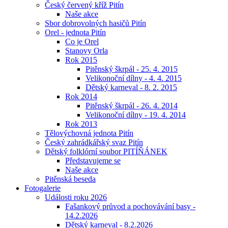
Český červený kříž Pitín
Naše akce
Sbor dobrovolných hasičů Pitín
Orel - jednota Pitín
Co je Orel
Stanovy Orla
Rok 2015
Pitěnský škrpál - 25. 4. 2015
Velikonoční dílny - 4. 4. 2015
Dětský karneval - 8. 2. 2015
Rok 2014
Pitěnský škrpál - 26. 4. 2014
Velikonoční dílny - 19. 4. 2014
Rok 2013
Tělovýchovná jednota Pitín
Český zahrádkářský svaz Pitín
Dětský folklórní soubor PITÍŇÁNEK
Představujeme se
Naše akce
Pitěnská beseda
Fotogalerie
Události roku 2026
Fašankový průvod a pochovávání basy -
14.2.2026
Dětský karneval - 8.2.2026