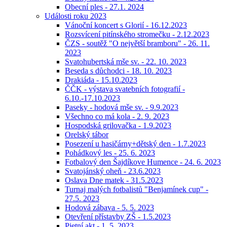
Obecní ples - 27.1. 2024
Události roku 2023
Vánoční koncert s Glorií - 16.12.2023
Rozsvícení pitínského stromečku - 2.12.2023
ČZS - soutěž "O největší bramboru" - 26. 11.
2023
Svatohubertská mše sv. - 22. 10. 2023
Beseda s důchodci - 18. 10. 2023
Drakiáda - 15.10.2023
ČČK - výstava svatebních fotografií -
6.10.-17.10.2023
Paseky - hodová mše sv. - 9.9.2023
Všechno co má kola - 2. 9. 2023
Hospodská grilovačka - 1.9.2023
Orelský tábor
Posezení u hasičárny+dětský den - 1.7.2023
Pohádkový les - 25. 6. 2023
Fotbalový den Šajdíkove Humence - 24. 6. 2023
Svatojánský oheň - 23.6.2023
Oslava Dne matek - 31.5.2023
Turnaj malých fotbalistů "Benjamínek cup" -
27.5. 2023
Hodová zábava - 5. 5. 2023
Otevření přístavby ZŠ - 1.5.2023
Pietní akt - 1. 5. 2023