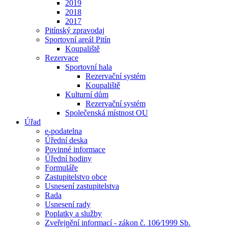
2019
2018
2017
Pitínský zpravodaj
Sportovní areál Pitín
Koupaliště
Rezervace
Sportovní hala
Rezervační systém
Koupaliště
Kulturní dům
Rezervační systém
Společenská místnost OU
Úřad
e-podatelna
Úřední deska
Povinné informace
Úřední hodiny
Formuláře
Zastupitelstvo obce
Usnesení zastupitelstva
Rada
Usnesení rady
Poplatky a služby
Zveřejnění informací - zákon č. 106⁄1999 Sb.