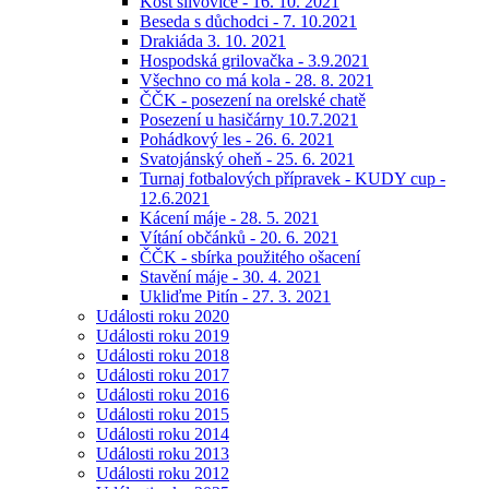
Košt slivovice - 16. 10. 2021
Beseda s důchodci - 7. 10.2021
Drakiáda 3. 10. 2021
Hospodská grilovačka - 3.9.2021
Všechno co má kola - 28. 8. 2021
ČČK - posezení na orelské chatě
Posezení u hasičárny 10.7.2021
Pohádkový les - 26. 6. 2021
Svatojánský oheň - 25. 6. 2021
Turnaj fotbalových přípravek - KUDY cup -
12.6.2021
Kácení máje - 28. 5. 2021
Vítání občánků - 20. 6. 2021
ČČK - sbírka použitého ošacení
Stavění máje - 30. 4. 2021
Ukliďme Pitín - 27. 3. 2021
Události roku 2020
Události roku 2019
Události roku 2018
Události roku 2017
Události roku 2016
Události roku 2015
Události roku 2014
Události roku 2013
Události roku 2012