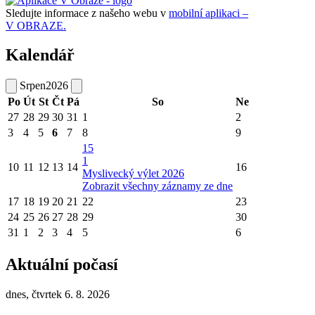
Sledujte informace z našeho webu v
mobilní aplikaci –
V OBRAZE.
Kalendář
Srpen
2026
Po
Út
St
Čt
Pá
So
Ne
27
28
29
30
31
1
2
3
4
5
6
7
8
9
15
1
10
11
12
13
14
16
Myslivecký výlet 2026
Zobrazit všechny záznamy ze dne
17
18
19
20
21
22
23
24
25
26
27
28
29
30
31
1
2
3
4
5
6
Aktuální počasí
dnes, čtvrtek 6. 8. 2026