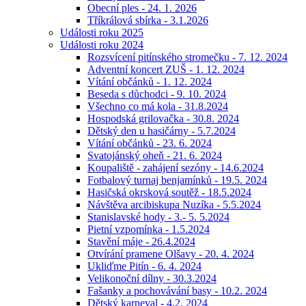
Obecní ples - 24. 1. 2026
Tříkrálová sbírka - 3.1.2026
Události roku 2025
Události roku 2024
Rozsvícení pitínského stromečku - 7. 12. 2024
Adventní koncert ZUŠ - 1. 12. 2024
Vítání občánků - 1. 12. 2024
Beseda s důchodci - 9. 10. 2024
Všechno co má kola - 31.8.2024
Hospodská grilovačka - 30.8. 2024
Dětský den u hasičárny - 5.7.2024
Vítání občánků - 23. 6. 2024
Svatojánský oheň - 21. 6. 2024
Koupaliště - zahájení sezóny - 14.6.2024
Fotbalový turnaj benjamínků - 19.5. 2024
Hasičská okrsková soutěž - 18.5.2024
Návštěva arcibiskupa Nuzíka - 5.5.2024
Stanislavské hody - 3.- 5. 5.2024
Pietní vzpomínka - 1.5.2024
Stavění máje - 26.4.2024
Otvírání pramene Olšavy - 20. 4. 2024
Ukliďme Pitín - 6. 4. 2024
Velikonoční dílny - 30.3.2024
Fašanky a pochovávání basy - 10.2. 2024
Dětský karneval - 4.2. 2024