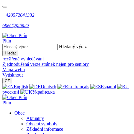
+420572641332
obec@pitin.cz
Pitín
Hledaný výraz
Hledat
rozšířené vyhledávání
Zjednodušená verze stránek nejen pro seniory
Mapa webu
Vytisknout
CZ
English
Deutsch
Le français
Espanol
русский
Українська
Pitín
Obec
Aktuality
Obecní symboly
Základní informace