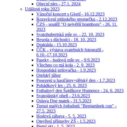
Obecní ples - 27.1. 2024
Události roku 2023
Vánoční koncert s Glorií - 16.12.2023
Rozsvícení pitínského stromečku - 2.12.2023
ČZS - soutěž "O největší bramboru" - 26. 11.
2023
Svatohubertská mše sv. - 22. 10. 2023
Beseda s důchodci - 18. 10. 2023
Drakiáda - 15.10.2023
ČČK - výstava svatebních fotografií -
6.10.-17.10.2023
Paseky - hodová mše sv. - 9.9.2023
Všechno co má kola - 2. 9. 2023
Hospodská grilovačka - 1.9.2023
Orelský tábor
Posezení u hasičárny+dětský den - 1.7.2023
Pohádkový les - 25. 6. 2023
Fotbalový den Šajdíkove Humence - 24. 6. 2023
Svatojánský oheň - 23.6.2023
Oslava Dne matek - 31.5.2023
Turnaj malých fotbalistů "Benjamínek cup" -
27.5. 2023
Hodová zábava - 5. 5. 2023
Otevření přístavby ZŠ - 1.5.2023
Pietní akt - 1. 5. 2023