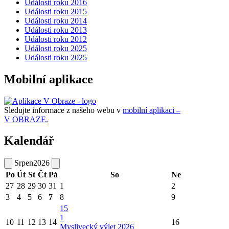
Události roku 2016
Události roku 2015
Události roku 2014
Události roku 2013
Události roku 2012
Události roku 2025
Události roku 2025
Mobilní aplikace
Sledujte informace z našeho webu v
mobilní aplikaci –
V OBRAZE.
Kalendář
Srpen
2026
Po
Út
St
Čt
Pá
So
Ne
27
28
29
30
31
1
2
3
4
5
6
7
8
9
15
1
10
11
12
13
14
16
Myslivecký výlet 2026