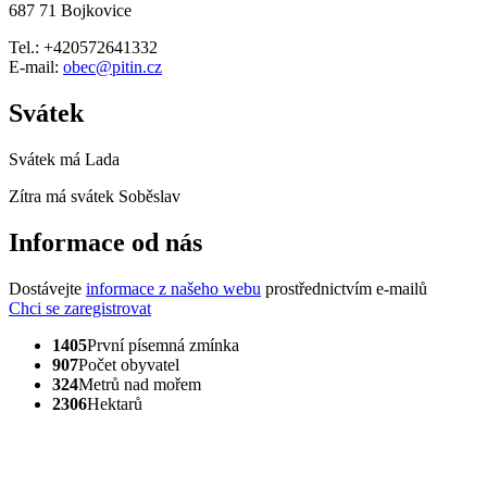
687 71 Bojkovice
Tel.: +420572641332
E-mail:
obec@pitin.cz
Svátek
Svátek má
Lada
Zítra má svátek
Soběslav
Informace od nás
Dostávejte
informace z našeho webu
prostřednictvím e-mailů
Chci se zaregistrovat
1405
První písemná zmínka
907
Počet obyvatel
324
Metrů nad mořem
2306
Hektarů