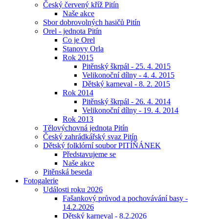
Český červený kříž Pitín
Naše akce
Sbor dobrovolných hasičů Pitín
Orel - jednota Pitín
Co je Orel
Stanovy Orla
Rok 2015
Pitěnský škrpál - 25. 4. 2015
Velikonoční dílny - 4. 4. 2015
Dětský karneval - 8. 2. 2015
Rok 2014
Pitěnský škrpál - 26. 4. 2014
Velikonoční dílny - 19. 4. 2014
Rok 2013
Tělovýchovná jednota Pitín
Český zahrádkářský svaz Pitín
Dětský folklórní soubor PITÍŇÁNEK
Představujeme se
Naše akce
Pitěnská beseda
Fotogalerie
Události roku 2026
Fašankový průvod a pochovávání basy -
14.2.2026
Dětský karneval - 8.2.2026