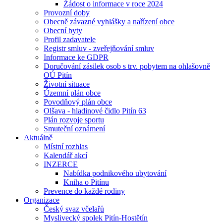
Žádost o informace v roce 2024
Provozní doby
Obecně závazné vyhlášky a nařízení obce
Obecní byty
Profil zadavatele
Registr smluv - zveřejňování smluv
Informace ke GDPR
Doručování zásilek osob s trv. pobytem na ohlašovně
OÚ Pitín
Životní situace
Územní plán obce
Povodňový plán obce
Olšava - hladinové čidlo Pitín 63
Plán rozvoje sportu
Smuteční oznámení
Aktuálně
Místní rozhlas
Kalendář akcí
INZERCE
Nabídka podnikového ubytování
Kniha o Pitínu
Prevence do každé rodiny
Organizace
Český svaz včelařů
Myslivecký spolek Pitín-Hostětín