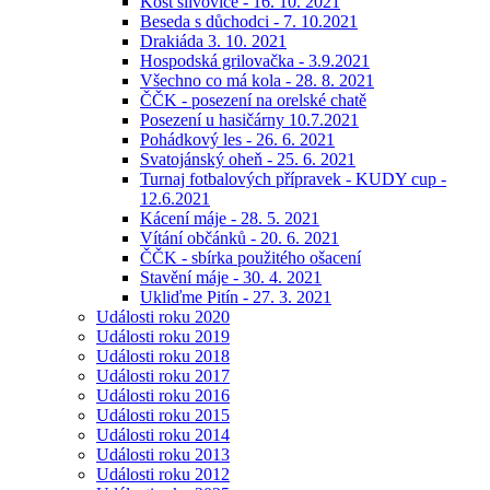
Košt slivovice - 16. 10. 2021
Beseda s důchodci - 7. 10.2021
Drakiáda 3. 10. 2021
Hospodská grilovačka - 3.9.2021
Všechno co má kola - 28. 8. 2021
ČČK - posezení na orelské chatě
Posezení u hasičárny 10.7.2021
Pohádkový les - 26. 6. 2021
Svatojánský oheň - 25. 6. 2021
Turnaj fotbalových přípravek - KUDY cup -
12.6.2021
Kácení máje - 28. 5. 2021
Vítání občánků - 20. 6. 2021
ČČK - sbírka použitého ošacení
Stavění máje - 30. 4. 2021
Ukliďme Pitín - 27. 3. 2021
Události roku 2020
Události roku 2019
Události roku 2018
Události roku 2017
Události roku 2016
Události roku 2015
Události roku 2014
Události roku 2013
Události roku 2012