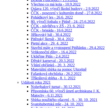
Všechno co má kola - 10.9.2022
Oslava 120. výročí školní budovy - 2.9.2022
ČČK - posezení v kulturním domě - 27.8.2022
Pohádkový les - 26.6. 2022
80. výročí fotbalu v Pitíně - 24.-25.6.2022
ČČK - návštěva v ZŠ - 23. 6. 2022
ČČK - brigáda - 16.6.2022
Jiříkovský bál - 30.4.2022
Pitěnský škrpál - 30.4. 2022
Pietní akce - 29. 4. 2022
Stavění máje a vystoupení Pitíňánku - 29.4.2022
Velikonoční dílny - 16.4.2022
Ukliďme Pitín - 2.4.2022
Dětský karneval - 20.3.2022
Vítání občánků - 20. 3. 2022
Materiální sbírka na pomoc Ukrajině
Fašanková obchůzka - 26.2.2022
Tříkrálová sbírka - 8. 1. 2022
Události roku 2021
Nohejbalový turnaj - 30.12.2021
Připomínka 60. výročí úmrtí arcibiskupa J. K.
Matochy - 6.11.2021
Sbírka použitého ošacení - 9. - 30. 10. 2021
Svatohubertská mše - 24. 10. 2021