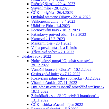
Pitěnský škrpál - 29. 4. 2023
Stavění máje - 28.4.2023
ČČK - brigáda - 26.4.2023
Otvírání pramene Olšavy - 22. 4. 2023
Velikonoční dílny - 8.4.2023
Ukliďme Pitín - 1.4.2023
Pochovávání basy - 18. 2. 2023
Fašankový průvod obcí - 18.2 2023
Karneval - 12.2. 2023
Maškarní ples - 20.1.2023
Volba prezidenta - I. a II. kolo
Tříkrálová sbírka - 7.1.2023
Události roku 2022
Nohejbalový turnaj "O pohár starosty" -
29.12.2022
Vánoční koncert "Gloria" - 10.12.2022
Česko zpívá koledy - 7.12.2022
Rozsvícení pitínského stromečku - 3.12.2022
Vítání občánků - 27. 11. 2022
Div. představení "Obecně prospěšná strašidla" -
19.11.2022
Zahrádkáři - soutěž "O největší bramboru" -
13.11.2022
ČČK - sbírka ošacení - říjen 2022
Beseda s důchodci - 15.9.2022