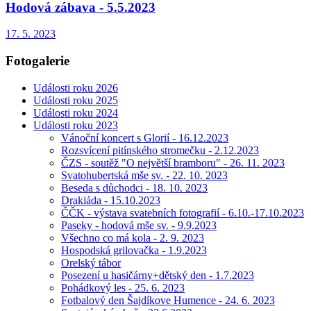
Hodová zábava - 5.5.2023
17. 5. 2023
Fotogalerie
Události roku 2026
Události roku 2025
Události roku 2024
Události roku 2023
Vánoční koncert s Glorií - 16.12.2023
Rozsvícení pitínského stromečku - 2.12.2023
ČZS - soutěž "O největší bramboru" - 26. 11. 2023
Svatohubertská mše sv. - 22. 10. 2023
Beseda s důchodci - 18. 10. 2023
Drakiáda - 15.10.2023
ČČK - výstava svatebních fotografií - 6.10.-17.10.2023
Paseky - hodová mše sv. - 9.9.2023
Všechno co má kola - 2. 9. 2023
Hospodská grilovačka - 1.9.2023
Orelský tábor
Posezení u hasičárny+dětský den - 1.7.2023
Pohádkový les - 25. 6. 2023
Fotbalový den Šajdíkove Humence - 24. 6. 2023