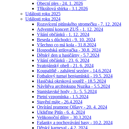
Obecní ples - 24. 1. 2026
Tříkrálová sbírka - 3.1.2026
Události roku 2025
Události roku 2024
Rozsvícení pitínského stromečku - 7. 12. 2024
Adventní koncert ZUŠ - 1. 12. 2024
Vítání občánků - 1. 12. 2024
Beseda s důchodci - 9. 10. 2024
Všechno co má kola - 31.8.2024
Hospodská grilovačka - 30.8. 2024
Dětský den u hasičárny - 5.7.2024
Vítání občánků - 23. 6. 2024
Svatojánský oheň - 21. 6. 2024
Koupaliště - zahájení sezóny - 14.6.2024
Fotbalový turnaj benjamínků - 19.5. 2024
Hasičská okrsková soutěž - 18.5.2024
Návštěva arcibiskupa Nuzíka - 5.5.2024
Stanislavské hody - 3.- 5. 5.2024
Pietní vzpomínka - 1.5.2024
Stavění máje - 26.4.2024
Otvírání pramene Olšavy - 20. 4. 2024
Ukliďme Pitín - 6. 4. 2024
Velikonoční dílny - 30.3.2024
Fašanky a pochovávání basy - 10.2. 2024
Dětský karneval - 4.2. 2024