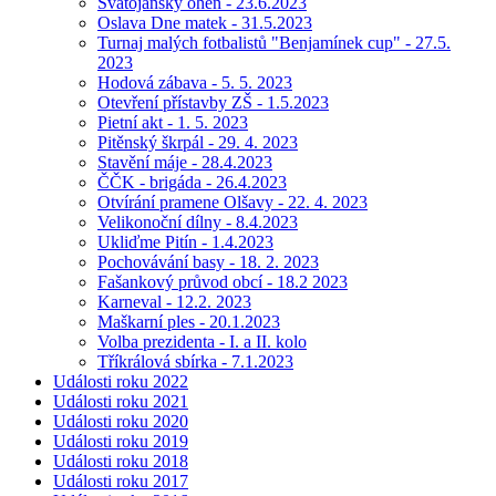
Svatojánský oheň - 23.6.2023
Oslava Dne matek - 31.5.2023
Turnaj malých fotbalistů "Benjamínek cup" - 27.5.
2023
Hodová zábava - 5. 5. 2023
Otevření přístavby ZŠ - 1.5.2023
Pietní akt - 1. 5. 2023
Pitěnský škrpál - 29. 4. 2023
Stavění máje - 28.4.2023
ČČK - brigáda - 26.4.2023
Otvírání pramene Olšavy - 22. 4. 2023
Velikonoční dílny - 8.4.2023
Ukliďme Pitín - 1.4.2023
Pochovávání basy - 18. 2. 2023
Fašankový průvod obcí - 18.2 2023
Karneval - 12.2. 2023
Maškarní ples - 20.1.2023
Volba prezidenta - I. a II. kolo
Tříkrálová sbírka - 7.1.2023
Události roku 2022
Události roku 2021
Události roku 2020
Události roku 2019
Události roku 2018
Události roku 2017