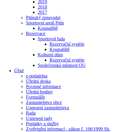
2019
2018
2017
Pitínský zpravodaj
Sportovní areál Pitín
Koupaliště
Rezervace
Sportovní hala
Rezervační systém
Koupaliště
Kulturní dům
Rezervační systém
Společenská místnost OU
Úřad
e-podatelna
Úřední deska
Povinné informace
Úřední hodiny
Formuláře
Zastupitelstvo obce
Usnesení zastupitelstva
Rada
Usnesení rady
Poplatky a služby
Zveřejnění informací - zákon č. 106⁄1999 Sb.