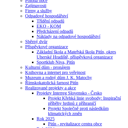
Poloha obce
Zajímavosti
Firmy a služby
Odpadové hospodářství
Třídění odpadů
EKO - KOM
Předcházení odpadů
Náklady na odpadové hospodářství
Sběrný dvůr
Příspěvkové organizace
Základní škola a Mateřská škola Pitín, okres
Uherské Hradiště, příspěvková organizace
Sportklub Niva, Pitín
Kulturní dům - pronájem
Knihovna a internet pro veřejnost
Muzeum a rodný dům J. K. Matochy
Římskokatolická farnost Pitín
Realizované projekty a akce
Projekty Interreg Slovensko - Česko
Projekt Křehká linie svobody: Inspirační
příběhy hrdinů z příhraničí
Projekt Společně proti následkům
klimatických změn
Rok 2025
Pitín - revitalizace centra obce