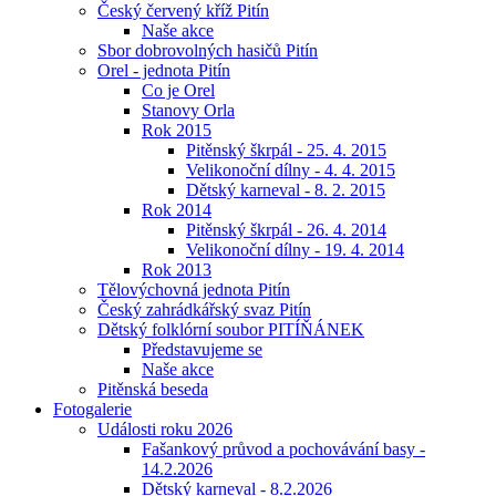
Český červený kříž Pitín
Naše akce
Sbor dobrovolných hasičů Pitín
Orel - jednota Pitín
Co je Orel
Stanovy Orla
Rok 2015
Pitěnský škrpál - 25. 4. 2015
Velikonoční dílny - 4. 4. 2015
Dětský karneval - 8. 2. 2015
Rok 2014
Pitěnský škrpál - 26. 4. 2014
Velikonoční dílny - 19. 4. 2014
Rok 2013
Tělovýchovná jednota Pitín
Český zahrádkářský svaz Pitín
Dětský folklórní soubor PITÍŇÁNEK
Představujeme se
Naše akce
Pitěnská beseda
Fotogalerie
Události roku 2026
Fašankový průvod a pochovávání basy -
14.2.2026
Dětský karneval - 8.2.2026