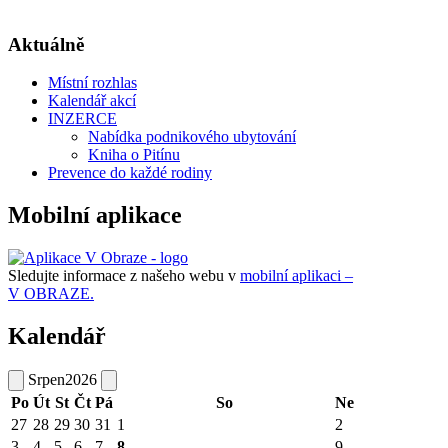
Aktuálně
Místní rozhlas
Kalendář akcí
INZERCE
Nabídka podnikového ubytování
Kniha o Pitínu
Prevence do každé rodiny
Mobilní aplikace
Sledujte informace z našeho webu v
mobilní aplikaci –
V OBRAZE.
Kalendář
Srpen
2026
Po
Út
St
Čt
Pá
So
Ne
27
28
29
30
31
1
2
3
4
5
6
7
8
9