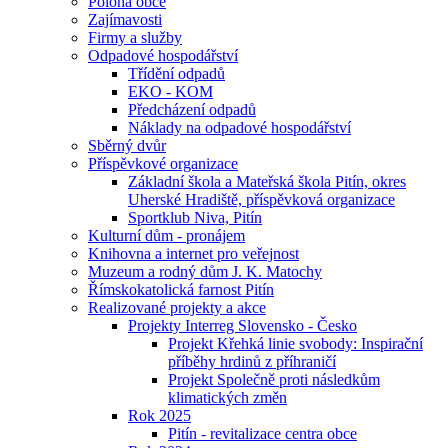
Poloha obce
Zajímavosti
Firmy a služby
Odpadové hospodářství
Třídění odpadů
EKO - KOM
Předcházení odpadů
Náklady na odpadové hospodářství
Sběrný dvůr
Příspěvkové organizace
Základní škola a Mateřská škola Pitín, okres
Uherské Hradiště, příspěvková organizace
Sportklub Niva, Pitín
Kulturní dům - pronájem
Knihovna a internet pro veřejnost
Muzeum a rodný dům J. K. Matochy
Římskokatolická farnost Pitín
Realizované projekty a akce
Projekty Interreg Slovensko - Česko
Projekt Křehká linie svobody: Inspirační
příběhy hrdinů z příhraničí
Projekt Společně proti následkům
klimatických změn
Rok 2025
Pitín - revitalizace centra obce