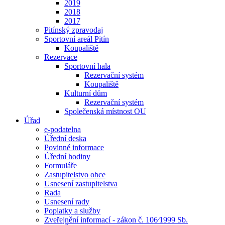
2019
2018
2017
Pitínský zpravodaj
Sportovní areál Pitín
Koupaliště
Rezervace
Sportovní hala
Rezervační systém
Koupaliště
Kulturní dům
Rezervační systém
Společenská místnost OU
Úřad
e-podatelna
Úřední deska
Povinné informace
Úřední hodiny
Formuláře
Zastupitelstvo obce
Usnesení zastupitelstva
Rada
Usnesení rady
Poplatky a služby
Zveřejnění informací - zákon č. 106⁄1999 Sb.