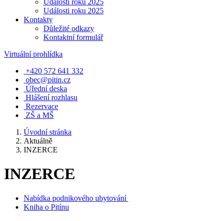
Události roku 2025
Události roku 2025
Kontakty
Důležité odkazy
Kontaktní formulář
Virtuální prohlídka
+420 572 641 332
obec@pitin.cz
Úřední deska
Hlášení rozhlasu
Rezervace
ZŠ a MŠ
Úvodní stránka
Aktuálně
INZERCE
INZERCE
Nabídka podnikového ubytování
Kniha o Pitínu