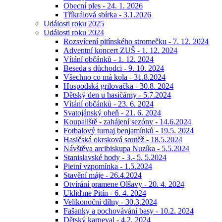
Obecní ples - 24. 1. 2026
Tříkrálová sbírka - 3.1.2026
Události roku 2025
Události roku 2024
Rozsvícení pitínského stromečku - 7. 12. 2024
Adventní koncert ZUŠ - 1. 12. 2024
Vítání občánků - 1. 12. 2024
Beseda s důchodci - 9. 10. 2024
Všechno co má kola - 31.8.2024
Hospodská grilovačka - 30.8. 2024
Dětský den u hasičárny - 5.7.2024
Vítání občánků - 23. 6. 2024
Svatojánský oheň - 21. 6. 2024
Koupaliště - zahájení sezóny - 14.6.2024
Fotbalový turnaj benjamínků - 19.5. 2024
Hasičská okrsková soutěž - 18.5.2024
Návštěva arcibiskupa Nuzíka - 5.5.2024
Stanislavské hody - 3.- 5. 5.2024
Pietní vzpomínka - 1.5.2024
Stavění máje - 26.4.2024
Otvírání pramene Olšavy - 20. 4. 2024
Ukliďme Pitín - 6. 4. 2024
Velikonoční dílny - 30.3.2024
Fašanky a pochovávání basy - 10.2. 2024
Dětský karneval - 4.2. 2024