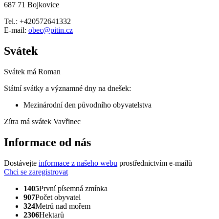
687 71 Bojkovice
Tel.: +420572641332
E-mail:
obec@pitin.cz
Svátek
Svátek má
Roman
Státní svátky a významné dny na dnešek:
Mezinárodní den původního obyvatelstva
Zítra má svátek
Vavřinec
Informace od nás
Dostávejte
informace z našeho webu
prostřednictvím e-mailů
Chci se zaregistrovat
1405
První písemná zmínka
907
Počet obyvatel
324
Metrů nad mořem
2306
Hektarů