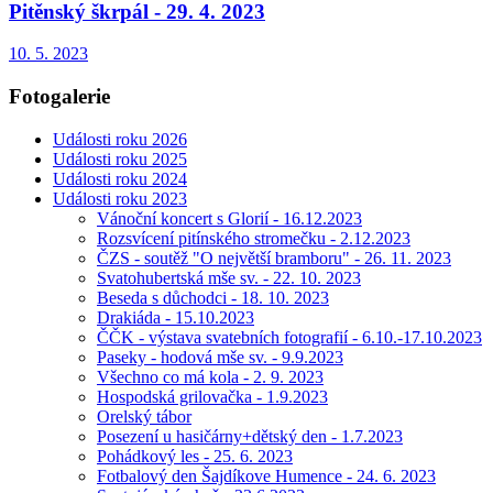
Pitěnský škrpál - 29. 4. 2023
10. 5. 2023
Fotogalerie
Události roku 2026
Události roku 2025
Události roku 2024
Události roku 2023
Vánoční koncert s Glorií - 16.12.2023
Rozsvícení pitínského stromečku - 2.12.2023
ČZS - soutěž "O největší bramboru" - 26. 11. 2023
Svatohubertská mše sv. - 22. 10. 2023
Beseda s důchodci - 18. 10. 2023
Drakiáda - 15.10.2023
ČČK - výstava svatebních fotografií - 6.10.-17.10.2023
Paseky - hodová mše sv. - 9.9.2023
Všechno co má kola - 2. 9. 2023
Hospodská grilovačka - 1.9.2023
Orelský tábor
Posezení u hasičárny+dětský den - 1.7.2023
Pohádkový les - 25. 6. 2023
Fotbalový den Šajdíkove Humence - 24. 6. 2023