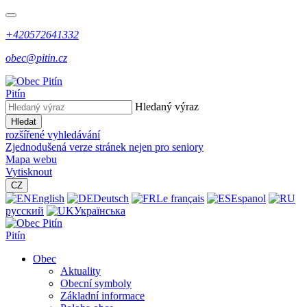
+420572641332
obec@pitin.cz
Pitín
Hledaný výraz
Hledat
rozšířené vyhledávání
Zjednodušená verze stránek nejen pro seniory
Mapa webu
Vytisknout
CZ
English
Deutsch
Le français
Espanol
русский
Українська
Pitín
Obec
Aktuality
Obecní symboly
Základní informace