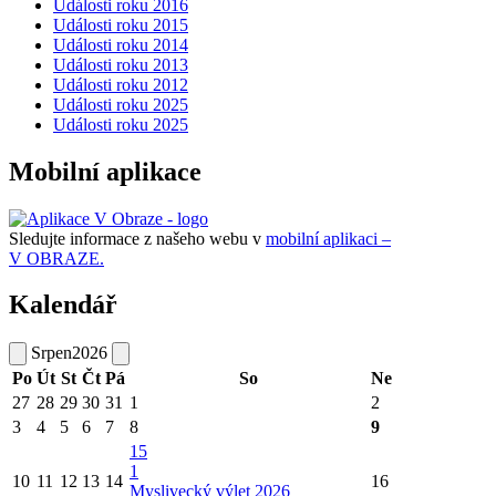
Události roku 2016
Události roku 2015
Události roku 2014
Události roku 2013
Události roku 2012
Události roku 2025
Události roku 2025
Mobilní aplikace
Sledujte informace z našeho webu v
mobilní aplikaci –
V OBRAZE.
Kalendář
Srpen
2026
Po
Út
St
Čt
Pá
So
Ne
27
28
29
30
31
1
2
3
4
5
6
7
8
9
15
1
10
11
12
13
14
16
Myslivecký výlet 2026