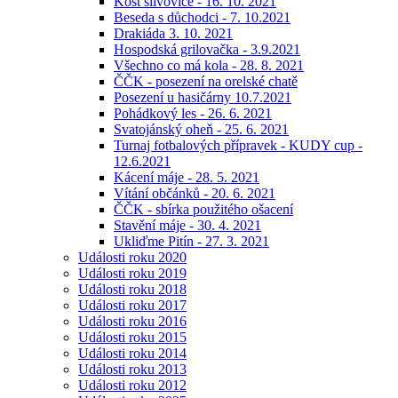
Košt slivovice - 16. 10. 2021
Beseda s důchodci - 7. 10.2021
Drakiáda 3. 10. 2021
Hospodská grilovačka - 3.9.2021
Všechno co má kola - 28. 8. 2021
ČČK - posezení na orelské chatě
Posezení u hasičárny 10.7.2021
Pohádkový les - 26. 6. 2021
Svatojánský oheň - 25. 6. 2021
Turnaj fotbalových přípravek - KUDY cup -
12.6.2021
Kácení máje - 28. 5. 2021
Vítání občánků - 20. 6. 2021
ČČK - sbírka použitého ošacení
Stavění máje - 30. 4. 2021
Ukliďme Pitín - 27. 3. 2021
Události roku 2020
Události roku 2019
Události roku 2018
Události roku 2017
Události roku 2016
Události roku 2015
Události roku 2014
Události roku 2013
Události roku 2012