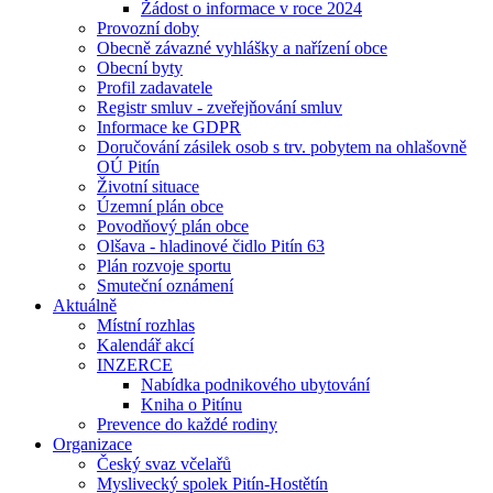
Žádost o informace v roce 2024
Provozní doby
Obecně závazné vyhlášky a nařízení obce
Obecní byty
Profil zadavatele
Registr smluv - zveřejňování smluv
Informace ke GDPR
Doručování zásilek osob s trv. pobytem na ohlašovně
OÚ Pitín
Životní situace
Územní plán obce
Povodňový plán obce
Olšava - hladinové čidlo Pitín 63
Plán rozvoje sportu
Smuteční oznámení
Aktuálně
Místní rozhlas
Kalendář akcí
INZERCE
Nabídka podnikového ubytování
Kniha o Pitínu
Prevence do každé rodiny
Organizace
Český svaz včelařů
Myslivecký spolek Pitín-Hostětín