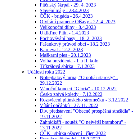
Pitěnský škrpál - 29. 4. 2023
Stavění máje - 28.4.2023
ČČK - brigáda - 26.4.2023
Otvírání pramene Olšavy - 22. 4. 2023
Velikonoční dílny - 8.4.2023
Ukliďme Pitín - 1.4.2023
Pochovávání basy - 18. 2. 2023
Fašankový průvod obcí - 18.2 2023
Karneval - 12.2. 2023
Maškarní ples - 20.1.2023
Volba prezidenta - I. a II. kolo
Tříkrálová sbírka - 7.1.2023
Události roku 2022
Nohejbalový turnaj "O pohár starosty" -
29.12.2022
Vánoční koncert "Gloria" - 10.12.2022
Česko zpívá koledy - 7.12.2022
Rozsvícení pitínského stromečku - 3.12.2022
Vítání občánků - 27. 11. 2022
Div. představení "Obecně prospěšná strašidla" -
19.11.2022
Zahrádkáři - soutěž "O největší bramboru" -
13.11.2022
ČČK - sbírka ošacení - říjen 2022
Beseda s důchodci - 15.9.2022