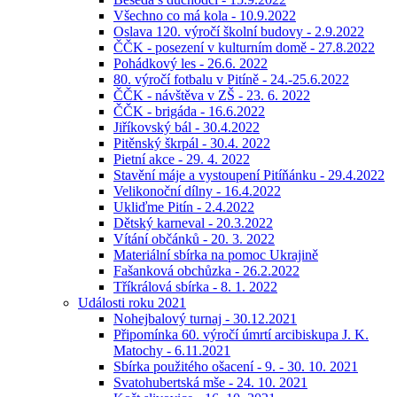
Všechno co má kola - 10.9.2022
Oslava 120. výročí školní budovy - 2.9.2022
ČČK - posezení v kulturním domě - 27.8.2022
Pohádkový les - 26.6. 2022
80. výročí fotbalu v Pitíně - 24.-25.6.2022
ČČK - návštěva v ZŠ - 23. 6. 2022
ČČK - brigáda - 16.6.2022
Jiříkovský bál - 30.4.2022
Pitěnský škrpál - 30.4. 2022
Pietní akce - 29. 4. 2022
Stavění máje a vystoupení Pitíňánku - 29.4.2022
Velikonoční dílny - 16.4.2022
Ukliďme Pitín - 2.4.2022
Dětský karneval - 20.3.2022
Vítání občánků - 20. 3. 2022
Materiální sbírka na pomoc Ukrajině
Fašanková obchůzka - 26.2.2022
Tříkrálová sbírka - 8. 1. 2022
Události roku 2021
Nohejbalový turnaj - 30.12.2021
Připomínka 60. výročí úmrtí arcibiskupa J. K.
Matochy - 6.11.2021
Sbírka použitého ošacení - 9. - 30. 10. 2021
Svatohubertská mše - 24. 10. 2021