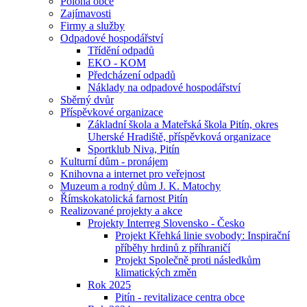
Poloha obce
Zajímavosti
Firmy a služby
Odpadové hospodářství
Třídění odpadů
EKO - KOM
Předcházení odpadů
Náklady na odpadové hospodářství
Sběrný dvůr
Příspěvkové organizace
Základní škola a Mateřská škola Pitín, okres
Uherské Hradiště, příspěvková organizace
Sportklub Niva, Pitín
Kulturní dům - pronájem
Knihovna a internet pro veřejnost
Muzeum a rodný dům J. K. Matochy
Římskokatolická farnost Pitín
Realizované projekty a akce
Projekty Interreg Slovensko - Česko
Projekt Křehká linie svobody: Inspirační
příběhy hrdinů z příhraničí
Projekt Společně proti následkům
klimatických změn
Rok 2025
Pitín - revitalizace centra obce