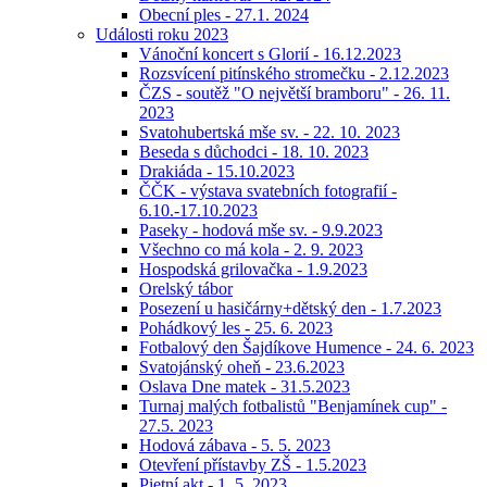
Obecní ples - 27.1. 2024
Události roku 2023
Vánoční koncert s Glorií - 16.12.2023
Rozsvícení pitínského stromečku - 2.12.2023
ČZS - soutěž "O největší bramboru" - 26. 11.
2023
Svatohubertská mše sv. - 22. 10. 2023
Beseda s důchodci - 18. 10. 2023
Drakiáda - 15.10.2023
ČČK - výstava svatebních fotografií -
6.10.-17.10.2023
Paseky - hodová mše sv. - 9.9.2023
Všechno co má kola - 2. 9. 2023
Hospodská grilovačka - 1.9.2023
Orelský tábor
Posezení u hasičárny+dětský den - 1.7.2023
Pohádkový les - 25. 6. 2023
Fotbalový den Šajdíkove Humence - 24. 6. 2023
Svatojánský oheň - 23.6.2023
Oslava Dne matek - 31.5.2023
Turnaj malých fotbalistů "Benjamínek cup" -
27.5. 2023
Hodová zábava - 5. 5. 2023
Otevření přístavby ZŠ - 1.5.2023
Pietní akt - 1. 5. 2023