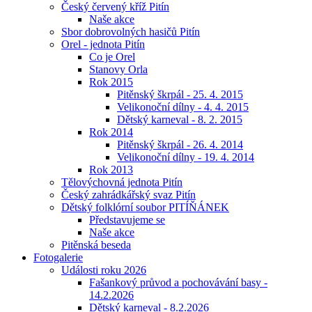
Český červený kříž Pitín
Naše akce
Sbor dobrovolných hasičů Pitín
Orel - jednota Pitín
Co je Orel
Stanovy Orla
Rok 2015
Pitěnský škrpál - 25. 4. 2015
Velikonoční dílny - 4. 4. 2015
Dětský karneval - 8. 2. 2015
Rok 2014
Pitěnský škrpál - 26. 4. 2014
Velikonoční dílny - 19. 4. 2014
Rok 2013
Tělovýchovná jednota Pitín
Český zahrádkářský svaz Pitín
Dětský folklórní soubor PITÍŇÁNEK
Představujeme se
Naše akce
Pitěnská beseda
Fotogalerie
Události roku 2026
Fašankový průvod a pochovávání basy -
14.2.2026
Dětský karneval - 8.2.2026