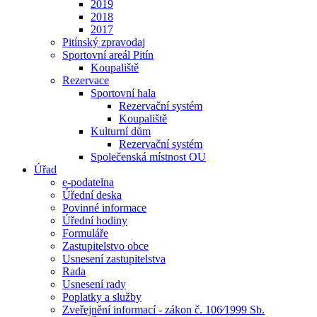
2019
2018
2017
Pitínský zpravodaj
Sportovní areál Pitín
Koupaliště
Rezervace
Sportovní hala
Rezervační systém
Koupaliště
Kulturní dům
Rezervační systém
Společenská místnost OU
Úřad
e-podatelna
Úřední deska
Povinné informace
Úřední hodiny
Formuláře
Zastupitelstvo obce
Usnesení zastupitelstva
Rada
Usnesení rady
Poplatky a služby
Zveřejnění informací - zákon č. 106⁄1999 Sb.