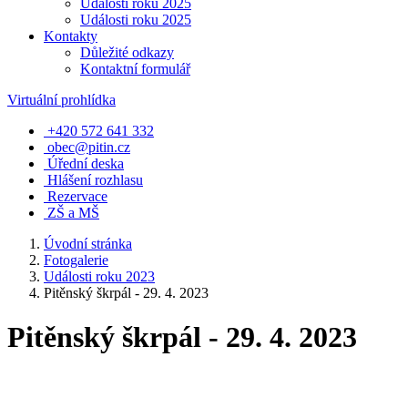
Události roku 2025
Události roku 2025
Kontakty
Důležité odkazy
Kontaktní formulář
Virtuální prohlídka
+420 572 641 332
obec@pitin.cz
Úřední deska
Hlášení rozhlasu
Rezervace
ZŠ a MŠ
Úvodní stránka
Fotogalerie
Události roku 2023
Pitěnský škrpál - 29. 4. 2023
Pitěnský škrpál - 29. 4. 2023