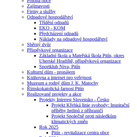
Poloha obce
Zajímavosti
Firmy a služby
Odpadové hospodářství
Třídění odpadů
EKO - KOM
Předcházení odpadů
Náklady na odpadové hospodářství
Sběrný dvůr
Příspěvkové organizace
Základní škola a Mateřská škola Pitín, okres
Uherské Hradiště, příspěvková organizace
Sportklub Niva, Pitín
Kulturní dům - pronájem
Knihovna a internet pro veřejnost
Muzeum a rodný dům J. K. Matochy
Římskokatolická farnost Pitín
Realizované projekty a akce
Projekty Interreg Slovensko - Česko
Projekt Křehká linie svobody: Inspirační
příběhy hrdinů z příhraničí
Projekt Společně proti následkům
klimatických změn
Rok 2025
Pitín - revitalizace centra obce