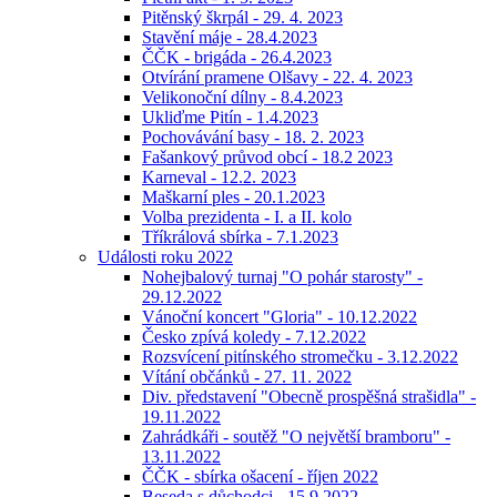
Pitěnský škrpál - 29. 4. 2023
Stavění máje - 28.4.2023
ČČK - brigáda - 26.4.2023
Otvírání pramene Olšavy - 22. 4. 2023
Velikonoční dílny - 8.4.2023
Ukliďme Pitín - 1.4.2023
Pochovávání basy - 18. 2. 2023
Fašankový průvod obcí - 18.2 2023
Karneval - 12.2. 2023
Maškarní ples - 20.1.2023
Volba prezidenta - I. a II. kolo
Tříkrálová sbírka - 7.1.2023
Události roku 2022
Nohejbalový turnaj "O pohár starosty" -
29.12.2022
Vánoční koncert "Gloria" - 10.12.2022
Česko zpívá koledy - 7.12.2022
Rozsvícení pitínského stromečku - 3.12.2022
Vítání občánků - 27. 11. 2022
Div. představení "Obecně prospěšná strašidla" -
19.11.2022
Zahrádkáři - soutěž "O největší bramboru" -
13.11.2022
ČČK - sbírka ošacení - říjen 2022
Beseda s důchodci - 15.9.2022