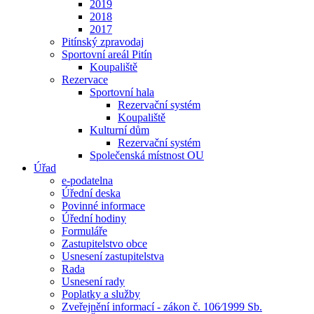
2019
2018
2017
Pitínský zpravodaj
Sportovní areál Pitín
Koupaliště
Rezervace
Sportovní hala
Rezervační systém
Koupaliště
Kulturní dům
Rezervační systém
Společenská místnost OU
Úřad
e-podatelna
Úřední deska
Povinné informace
Úřední hodiny
Formuláře
Zastupitelstvo obce
Usnesení zastupitelstva
Rada
Usnesení rady
Poplatky a služby
Zveřejnění informací - zákon č. 106⁄1999 Sb.