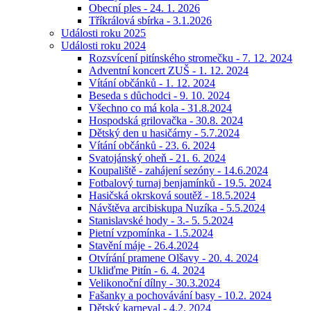
Obecní ples - 24. 1. 2026
Tříkrálová sbírka - 3.1.2026
Události roku 2025
Události roku 2024
Rozsvícení pitínského stromečku - 7. 12. 2024
Adventní koncert ZUŠ - 1. 12. 2024
Vítání občánků - 1. 12. 2024
Beseda s důchodci - 9. 10. 2024
Všechno co má kola - 31.8.2024
Hospodská grilovačka - 30.8. 2024
Dětský den u hasičárny - 5.7.2024
Vítání občánků - 23. 6. 2024
Svatojánský oheň - 21. 6. 2024
Koupaliště - zahájení sezóny - 14.6.2024
Fotbalový turnaj benjamínků - 19.5. 2024
Hasičská okrsková soutěž - 18.5.2024
Návštěva arcibiskupa Nuzíka - 5.5.2024
Stanislavské hody - 3.- 5. 5.2024
Pietní vzpomínka - 1.5.2024
Stavění máje - 26.4.2024
Otvírání pramene Olšavy - 20. 4. 2024
Ukliďme Pitín - 6. 4. 2024
Velikonoční dílny - 30.3.2024
Fašanky a pochovávání basy - 10.2. 2024
Dětský karneval - 4.2. 2024