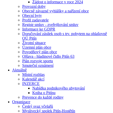
Žádost o informace v roce 2024
Provozní doby
Obecně závazné vyhlášky a nařízení obce
Obecní byty
Profil zadavatele
Registr smluv - zveřejňování smluv
Informace ke GDPR
Doručování zásilek osob s trv. pobytem na ohlašovně
OÚ Pitín
Životní situace
Územní plán obce
Povodňový plán obce
Olšava - hladinové čidlo Pitín 63
Plán rozvoje sportu
Smuteční oznámení
Aktuálně
Místní rozhlas
Kalendář akcí
INZERCE
Nabídka podnikového ubytování
Kniha o Pitínu
Prevence do každé rodiny
Organizace
Český svaz včelařů
Myslivecký spolek Pitín-Hostětín