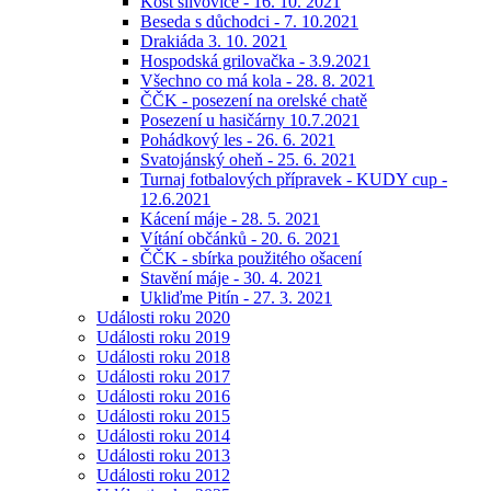
Košt slivovice - 16. 10. 2021
Beseda s důchodci - 7. 10.2021
Drakiáda 3. 10. 2021
Hospodská grilovačka - 3.9.2021
Všechno co má kola - 28. 8. 2021
ČČK - posezení na orelské chatě
Posezení u hasičárny 10.7.2021
Pohádkový les - 26. 6. 2021
Svatojánský oheň - 25. 6. 2021
Turnaj fotbalových přípravek - KUDY cup -
12.6.2021
Kácení máje - 28. 5. 2021
Vítání občánků - 20. 6. 2021
ČČK - sbírka použitého ošacení
Stavění máje - 30. 4. 2021
Ukliďme Pitín - 27. 3. 2021
Události roku 2020
Události roku 2019
Události roku 2018
Události roku 2017
Události roku 2016
Události roku 2015
Události roku 2014
Události roku 2013
Události roku 2012