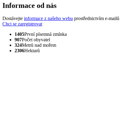
Informace od nás
Dostávejte
informace z našeho webu
prostřednictvím e-mailů
Chci se zaregistrovat
1405
První písemná zmínka
907
Počet obyvatel
324
Metrů nad mořem
2306
Hektarů