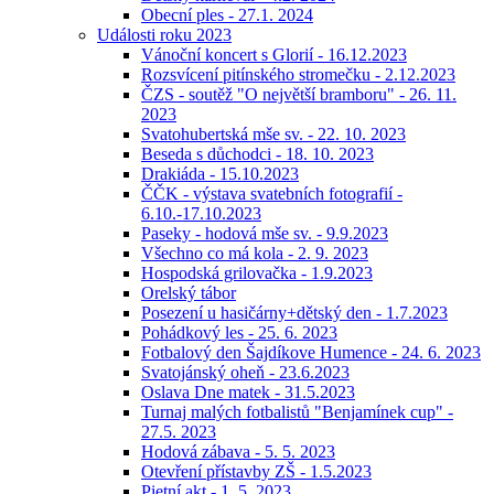
Obecní ples - 27.1. 2024
Události roku 2023
Vánoční koncert s Glorií - 16.12.2023
Rozsvícení pitínského stromečku - 2.12.2023
ČZS - soutěž "O největší bramboru" - 26. 11.
2023
Svatohubertská mše sv. - 22. 10. 2023
Beseda s důchodci - 18. 10. 2023
Drakiáda - 15.10.2023
ČČK - výstava svatebních fotografií -
6.10.-17.10.2023
Paseky - hodová mše sv. - 9.9.2023
Všechno co má kola - 2. 9. 2023
Hospodská grilovačka - 1.9.2023
Orelský tábor
Posezení u hasičárny+dětský den - 1.7.2023
Pohádkový les - 25. 6. 2023
Fotbalový den Šajdíkove Humence - 24. 6. 2023
Svatojánský oheň - 23.6.2023
Oslava Dne matek - 31.5.2023
Turnaj malých fotbalistů "Benjamínek cup" -
27.5. 2023
Hodová zábava - 5. 5. 2023
Otevření přístavby ZŠ - 1.5.2023
Pietní akt - 1. 5. 2023