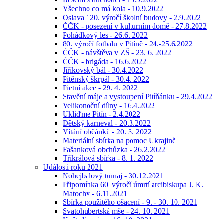
Všechno co má kola - 10.9.2022
Oslava 120. výročí školní budovy - 2.9.2022
ČČK - posezení v kulturním domě - 27.8.2022
Pohádkový les - 26.6. 2022
80. výročí fotbalu v Pitíně - 24.-25.6.2022
ČČK - návštěva v ZŠ - 23. 6. 2022
ČČK - brigáda - 16.6.2022
Jiříkovský bál - 30.4.2022
Pitěnský škrpál - 30.4. 2022
Pietní akce - 29. 4. 2022
Stavění máje a vystoupení Pitíňánku - 29.4.2022
Velikonoční dílny - 16.4.2022
Ukliďme Pitín - 2.4.2022
Dětský karneval - 20.3.2022
Vítání občánků - 20. 3. 2022
Materiální sbírka na pomoc Ukrajině
Fašanková obchůzka - 26.2.2022
Tříkrálová sbírka - 8. 1. 2022
Události roku 2021
Nohejbalový turnaj - 30.12.2021
Připomínka 60. výročí úmrtí arcibiskupa J. K.
Matochy - 6.11.2021
Sbírka použitého ošacení - 9. - 30. 10. 2021
Svatohubertská mše - 24. 10. 2021