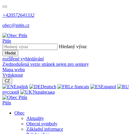
+420572641332
obec@pitin.cz
Pitín
Hledaný výraz
Hledat
rozšířené vyhledávání
Zjednodušená verze stránek nejen pro seniory
Mapa webu
Vytisknout
CZ
English
Deutsch
Le français
Espanol
русский
Українська
Pitín
Obec
Aktuality
Obecní symboly
Základní informace