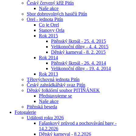
Český červený kříž Pitín
Naše akce
Sbor dobrovolných hasičů Pitín
Orel - jednota Pitín
Co je Orel
Stanovy Orla
Rok 2015
Pitěnský škrpál - 25. 4. 2015
Velikonoční dílny - 4. 4. 2015
Dětský karneval - 8. 2. 2015
Rok 2014
Pitěnský škrpál - 26. 4. 2014
Velikonoční dílny - 19. 4. 2014
Rok 2013
Tělovýchovná jednota Pitín
Český zahrádkářský svaz Pitín
Dětský folklórní soubor PITÍŇÁNEK
Představujeme se
Naše akce
Pitěnská beseda
Fotogalerie
Události roku 2026
Fašankový průvod a pochovávání basy -
14.2.2026
Dětský karneval - 8.2.2026