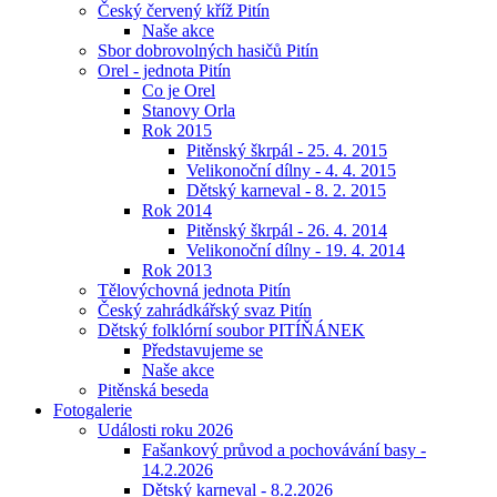
Český červený kříž Pitín
Naše akce
Sbor dobrovolných hasičů Pitín
Orel - jednota Pitín
Co je Orel
Stanovy Orla
Rok 2015
Pitěnský škrpál - 25. 4. 2015
Velikonoční dílny - 4. 4. 2015
Dětský karneval - 8. 2. 2015
Rok 2014
Pitěnský škrpál - 26. 4. 2014
Velikonoční dílny - 19. 4. 2014
Rok 2013
Tělovýchovná jednota Pitín
Český zahrádkářský svaz Pitín
Dětský folklórní soubor PITÍŇÁNEK
Představujeme se
Naše akce
Pitěnská beseda
Fotogalerie
Události roku 2026
Fašankový průvod a pochovávání basy -
14.2.2026
Dětský karneval - 8.2.2026