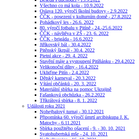
Všechno co má kola - 10.9.2022
Oslava 120. výročí školní budovy - 2.9.2022
ČČK - posezení v kulturním domě - 27.8.2022
Pohádkový les - 26.6. 2022
80. výročí fotbalu v Pitíně - 24.-25.6.2022
ČČK - návštěva v ZŠ - 23. 6. 2022
ČČK - brigáda - 16.6.2022
Jiříkovský bál - 30.4.2022
Pitěnský škrpál - 30.4. 2022
Pietní akce - 29. 4. 2022
Stavění máje a vystoupení Pitíňánku - 29.4.2022
Velikonoční dílny - 16.4.2022
Ukliďme Pitín - 2.4.2022
Dětský karneval - 20.3.2022
Vítání občánků - 20. 3. 2022
Materiální sbírka na pomoc Ukrajině
Fašanková obchůzka - 26.2.2022
Tříkrálová sbírka - 8. 1. 2022
Události roku 2021
Nohejbalový turnaj - 30.12.2021
Připomínka 60. výročí úmrtí arcibiskupa J. K.
Matochy - 6.11.2021
Sbírka použitého ošacení - 9. - 30. 10. 2021
Svatohubertská mše - 24. 10. 2021