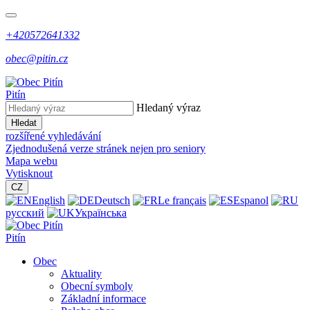
+420572641332
obec@pitin.cz
Pitín
Hledaný výraz
Hledat
rozšířené vyhledávání
Zjednodušená verze stránek nejen pro seniory
Mapa webu
Vytisknout
CZ
English
Deutsch
Le français
Espanol
русский
Українська
Pitín
Obec
Aktuality
Obecní symboly
Základní informace