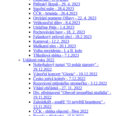
Pitěnský škrpál - 29. 4. 2023
Stavění máje - 28.4.2023
ČČK - brigáda - 26.4.2023
Otvírání pramene Olšavy - 22. 4. 2023
Velikonoční dílny - 8.4.2023
Ukliďme Pitín - 1.4.2023
Pochovávání basy - 18. 2. 2023
Fašankový průvod obcí - 18.2 2023
Karneval - 12.2. 2023
Maškarní ples - 20.1.2023
Volba prezidenta - I. a II. kolo
Tříkrálová sbírka - 7.1.2023
Události roku 2022
Nohejbalový turnaj "O pohár starosty" -
29.12.2022
Vánoční koncert "Gloria" - 10.12.2022
Česko zpívá koledy - 7.12.2022
Rozsvícení pitínského stromečku - 3.12.2022
Vítání občánků - 27. 11. 2022
Div. představení "Obecně prospěšná strašidla" -
19.11.2022
Zahrádkáři - soutěž "O největší bramboru" -
13.11.2022
ČČK - sbírka ošacení - říjen 2022
Beseda s důchodci - 15.9.2022