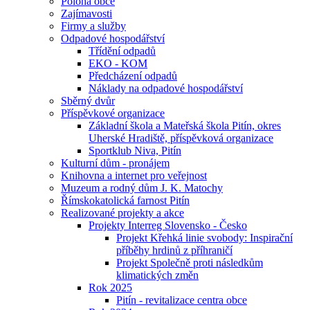
Poloha obce
Zajímavosti
Firmy a služby
Odpadové hospodářství
Třídění odpadů
EKO - KOM
Předcházení odpadů
Náklady na odpadové hospodářství
Sběrný dvůr
Příspěvkové organizace
Základní škola a Mateřská škola Pitín, okres
Uherské Hradiště, příspěvková organizace
Sportklub Niva, Pitín
Kulturní dům - pronájem
Knihovna a internet pro veřejnost
Muzeum a rodný dům J. K. Matochy
Římskokatolická farnost Pitín
Realizované projekty a akce
Projekty Interreg Slovensko - Česko
Projekt Křehká linie svobody: Inspirační
příběhy hrdinů z příhraničí
Projekt Společně proti následkům
klimatických změn
Rok 2025
Pitín - revitalizace centra obce