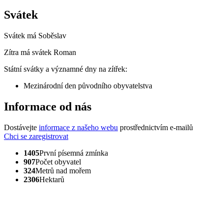
Svátek
Svátek má
Soběslav
Zítra má svátek
Roman
Státní svátky a významné dny na zítřek:
Mezinárodní den původního obyvatelstva
Informace od nás
Dostávejte
informace z našeho webu
prostřednictvím e-mailů
Chci se zaregistrovat
1405
První písemná zmínka
907
Počet obyvatel
324
Metrů nad mořem
2306
Hektarů