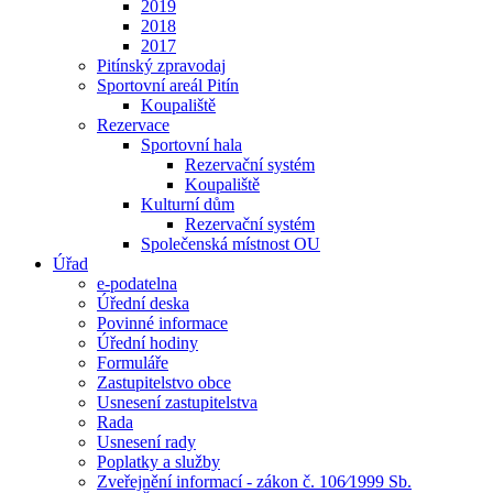
2019
2018
2017
Pitínský zpravodaj
Sportovní areál Pitín
Koupaliště
Rezervace
Sportovní hala
Rezervační systém
Koupaliště
Kulturní dům
Rezervační systém
Společenská místnost OU
Úřad
e-podatelna
Úřední deska
Povinné informace
Úřední hodiny
Formuláře
Zastupitelstvo obce
Usnesení zastupitelstva
Rada
Usnesení rady
Poplatky a služby
Zveřejnění informací - zákon č. 106⁄1999 Sb.