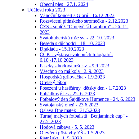
Obecní ples - 27.1. 2024
Události roku 2023
Vánoční koncert s Glorií - 16.12.2023
Rozsvícení pitínského stromečku - 2.12.2023
ČZS - soutěž "O největší bramboru" - 26. 11.
2023
Svatohubertská mše sv. - 22. 10. 2023
Beseda s důchodci - 18. 10. 2023
Drakiáda - 15.10.2023
ČČK - výstava svatebních fotografií -
6.10.-17.10.2023
Paseky - hodová mše sv. - 9.9.2023
Všechno co má kola - 2. 9. 2023
Hospodská grilovačka - 1.9.2023
Orelský tábor
Posezení u hasičárny+dětský den - 1.7.2023
Pohádkový les - 25. 6. 2023
Fotbalový den Šajdíkove Humence - 24. 6. 2023
Svatojánský oheň - 23.6.2023
Oslava Dne matek - 31.5.2023
Turnaj malých fotbalistů "Benjamínek cup" -
27.5. 2023
Hodová zábava - 5. 5. 2023
Otevření přístavby ZŠ - 1.5.2023
Pietní akt - 1. 5. 2023