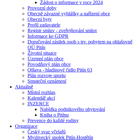
Žádost o informace v roce 2024
Provozní doby
Obecně závazné vyhlášky a nařízení obce
Obecní byty
Profil zadavatele
Registr smluv - zveřejňování smluv
Informace ke GDPR
Doručování zásilek osob s trv. pobytem na ohlašovně
OÚ Pitín
Životní situace
Územní plán obce
Povodňový plán obce
Olšava - hladinové čidlo Pitín 63
Plán rozvoje sportu
Smuteční oznámení
Aktuálně
Místní rozhlas
Kalendář akcí
INZERCE
Nabídka podnikového ubytování
Kniha o Pitínu
Prevence do každé rodiny
Organizace
Český svaz včelařů
Myslivecký spolek Pitín-Hostětín