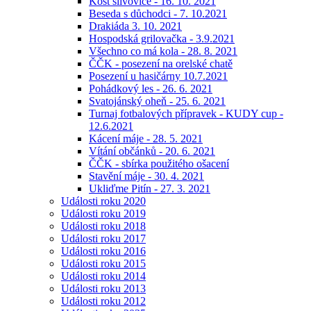
Košt slivovice - 16. 10. 2021
Beseda s důchodci - 7. 10.2021
Drakiáda 3. 10. 2021
Hospodská grilovačka - 3.9.2021
Všechno co má kola - 28. 8. 2021
ČČK - posezení na orelské chatě
Posezení u hasičárny 10.7.2021
Pohádkový les - 26. 6. 2021
Svatojánský oheň - 25. 6. 2021
Turnaj fotbalových přípravek - KUDY cup -
12.6.2021
Kácení máje - 28. 5. 2021
Vítání občánků - 20. 6. 2021
ČČK - sbírka použitého ošacení
Stavění máje - 30. 4. 2021
Ukliďme Pitín - 27. 3. 2021
Události roku 2020
Události roku 2019
Události roku 2018
Události roku 2017
Události roku 2016
Události roku 2015
Události roku 2014
Události roku 2013
Události roku 2012