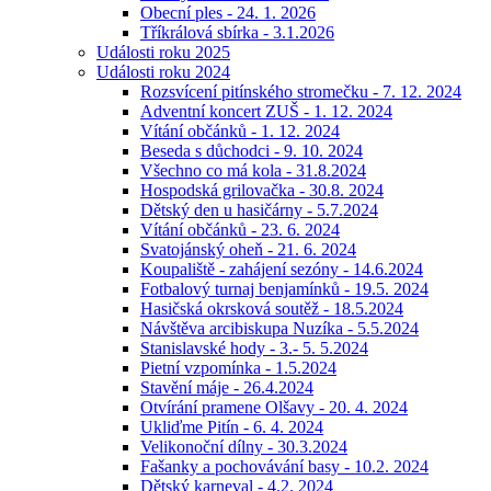
Obecní ples - 24. 1. 2026
Tříkrálová sbírka - 3.1.2026
Události roku 2025
Události roku 2024
Rozsvícení pitínského stromečku - 7. 12. 2024
Adventní koncert ZUŠ - 1. 12. 2024
Vítání občánků - 1. 12. 2024
Beseda s důchodci - 9. 10. 2024
Všechno co má kola - 31.8.2024
Hospodská grilovačka - 30.8. 2024
Dětský den u hasičárny - 5.7.2024
Vítání občánků - 23. 6. 2024
Svatojánský oheň - 21. 6. 2024
Koupaliště - zahájení sezóny - 14.6.2024
Fotbalový turnaj benjamínků - 19.5. 2024
Hasičská okrsková soutěž - 18.5.2024
Návštěva arcibiskupa Nuzíka - 5.5.2024
Stanislavské hody - 3.- 5. 5.2024
Pietní vzpomínka - 1.5.2024
Stavění máje - 26.4.2024
Otvírání pramene Olšavy - 20. 4. 2024
Ukliďme Pitín - 6. 4. 2024
Velikonoční dílny - 30.3.2024
Fašanky a pochovávání basy - 10.2. 2024
Dětský karneval - 4.2. 2024