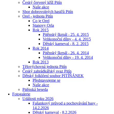
Český červený kříž Pitín
Naše akce
Sbor dobrovolných hasičů Pitín
Orel - jednota Pitín
Co je Orel
Stanovy Orla
Rok 2015
Pitěnský škrpál - 25. 4. 2015
Velikonoční dílny - 4. 4. 2015
Dětský karneval - 8. 2. 2015
Rok 2014
Pitěnský škrpál - 26. 4. 2014
Velikonoční dílny - 19. 4. 2014
Rok 2013
Tělovýchovná jednota Pitín
Český zahrádkářský svaz Pitín
Dětský folklórní soubor PITÍŇÁNEK
Představujeme se
Naše akce
Pitěnská beseda
Fotogalerie
Události roku 2026
Fašankový průvod a pochovávání basy -
14.2.2026
Dětský karneval - 8.2.2026