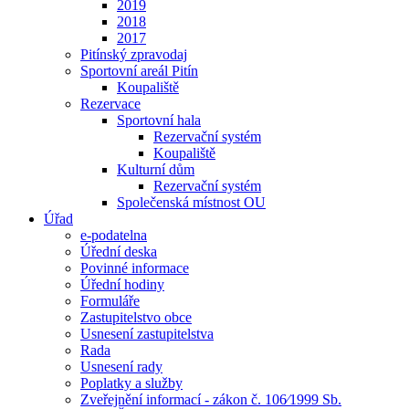
2019
2018
2017
Pitínský zpravodaj
Sportovní areál Pitín
Koupaliště
Rezervace
Sportovní hala
Rezervační systém
Koupaliště
Kulturní dům
Rezervační systém
Společenská místnost OU
Úřad
e-podatelna
Úřední deska
Povinné informace
Úřední hodiny
Formuláře
Zastupitelstvo obce
Usnesení zastupitelstva
Rada
Usnesení rady
Poplatky a služby
Zveřejnění informací - zákon č. 106⁄1999 Sb.