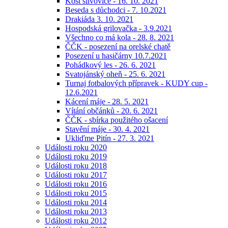
Košt slivovice - 16. 10. 2021
Beseda s důchodci - 7. 10.2021
Drakiáda 3. 10. 2021
Hospodská grilovačka - 3.9.2021
Všechno co má kola - 28. 8. 2021
ČČK - posezení na orelské chatě
Posezení u hasičárny 10.7.2021
Pohádkový les - 26. 6. 2021
Svatojánský oheň - 25. 6. 2021
Turnaj fotbalových přípravek - KUDY cup -
12.6.2021
Kácení máje - 28. 5. 2021
Vítání občánků - 20. 6. 2021
ČČK - sbírka použitého ošacení
Stavění máje - 30. 4. 2021
Ukliďme Pitín - 27. 3. 2021
Události roku 2020
Události roku 2019
Události roku 2018
Události roku 2017
Události roku 2016
Události roku 2015
Události roku 2014
Události roku 2013
Události roku 2012