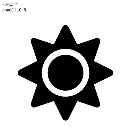
32/14 °C
pondělí
10. 8.