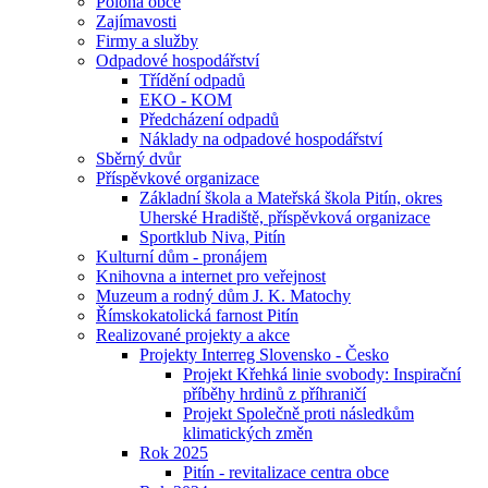
Poloha obce
Zajímavosti
Firmy a služby
Odpadové hospodářství
Třídění odpadů
EKO - KOM
Předcházení odpadů
Náklady na odpadové hospodářství
Sběrný dvůr
Příspěvkové organizace
Základní škola a Mateřská škola Pitín, okres
Uherské Hradiště, příspěvková organizace
Sportklub Niva, Pitín
Kulturní dům - pronájem
Knihovna a internet pro veřejnost
Muzeum a rodný dům J. K. Matochy
Římskokatolická farnost Pitín
Realizované projekty a akce
Projekty Interreg Slovensko - Česko
Projekt Křehká linie svobody: Inspirační
příběhy hrdinů z příhraničí
Projekt Společně proti následkům
klimatických změn
Rok 2025
Pitín - revitalizace centra obce