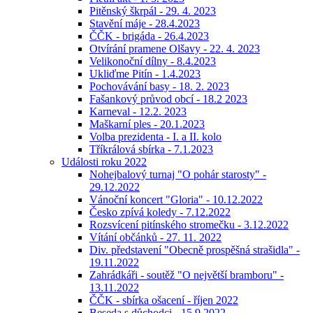
Pitěnský škrpál - 29. 4. 2023
Stavění máje - 28.4.2023
ČČK - brigáda - 26.4.2023
Otvírání pramene Olšavy - 22. 4. 2023
Velikonoční dílny - 8.4.2023
Ukliďme Pitín - 1.4.2023
Pochovávání basy - 18. 2. 2023
Fašankový průvod obcí - 18.2 2023
Karneval - 12.2. 2023
Maškarní ples - 20.1.2023
Volba prezidenta - I. a II. kolo
Tříkrálová sbírka - 7.1.2023
Události roku 2022
Nohejbalový turnaj "O pohár starosty" -
29.12.2022
Vánoční koncert "Gloria" - 10.12.2022
Česko zpívá koledy - 7.12.2022
Rozsvícení pitínského stromečku - 3.12.2022
Vítání občánků - 27. 11. 2022
Div. představení "Obecně prospěšná strašidla" -
19.11.2022
Zahrádkáři - soutěž "O největší bramboru" -
13.11.2022
ČČK - sbírka ošacení - říjen 2022
Beseda s důchodci - 15.9.2022