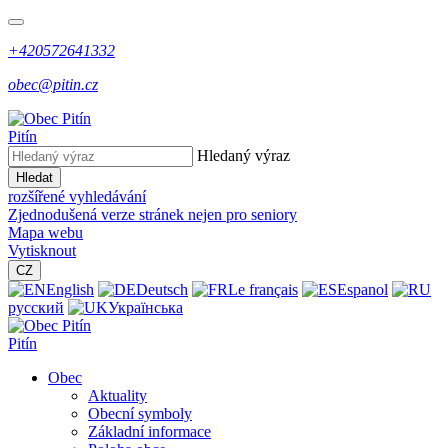
+420572641332
obec@pitin.cz
Pitín
Hledaný výraz
Hledat
rozšířené vyhledávání
Zjednodušená verze stránek nejen pro seniory
Mapa webu
Vytisknout
CZ
English
Deutsch
Le français
Espanol
русский
Українська
Pitín
Obec
Aktuality
Obecní symboly
Základní informace