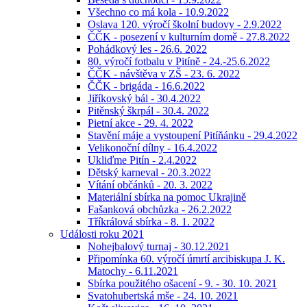
Všechno co má kola - 10.9.2022
Oslava 120. výročí školní budovy - 2.9.2022
ČČK - posezení v kulturním domě - 27.8.2022
Pohádkový les - 26.6. 2022
80. výročí fotbalu v Pitíně - 24.-25.6.2022
ČČK - návštěva v ZŠ - 23. 6. 2022
ČČK - brigáda - 16.6.2022
Jiříkovský bál - 30.4.2022
Pitěnský škrpál - 30.4. 2022
Pietní akce - 29. 4. 2022
Stavění máje a vystoupení Pitíňánku - 29.4.2022
Velikonoční dílny - 16.4.2022
Ukliďme Pitín - 2.4.2022
Dětský karneval - 20.3.2022
Vítání občánků - 20. 3. 2022
Materiální sbírka na pomoc Ukrajině
Fašanková obchůzka - 26.2.2022
Tříkrálová sbírka - 8. 1. 2022
Události roku 2021
Nohejbalový turnaj - 30.12.2021
Připomínka 60. výročí úmrtí arcibiskupa J. K.
Matochy - 6.11.2021
Sbírka použitého ošacení - 9. - 30. 10. 2021
Svatohubertská mše - 24. 10. 2021