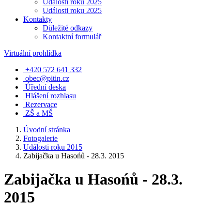
Události roku 2025
Události roku 2025
Kontakty
Důležité odkazy
Kontaktní formulář
Virtuální prohlídka
+420 572 641 332
obec@pitin.cz
Úřední deska
Hlášení rozhlasu
Rezervace
ZŠ a MŠ
Úvodní stránka
Fotogalerie
Události roku 2015
Zabijačka u Hasońů - 28.3. 2015
Zabijačka u Hasońů - 28.3.
2015