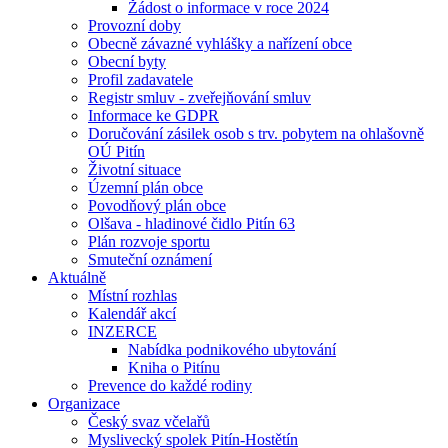
Žádost o informace v roce 2024
Provozní doby
Obecně závazné vyhlášky a nařízení obce
Obecní byty
Profil zadavatele
Registr smluv - zveřejňování smluv
Informace ke GDPR
Doručování zásilek osob s trv. pobytem na ohlašovně
OÚ Pitín
Životní situace
Územní plán obce
Povodňový plán obce
Olšava - hladinové čidlo Pitín 63
Plán rozvoje sportu
Smuteční oznámení
Aktuálně
Místní rozhlas
Kalendář akcí
INZERCE
Nabídka podnikového ubytování
Kniha o Pitínu
Prevence do každé rodiny
Organizace
Český svaz včelařů
Myslivecký spolek Pitín-Hostětín