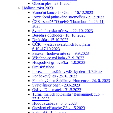
Obecní ples - 27.1. 2024
Události roku 2023
Vánoční koncert s Glorií - 16.12.2023
Rozsvícení pitínského stromečku - 2.12.2023
ČZS - soutěž "O největší bramboru" - 26. 11.
2023
Svatohubertská mše sv. - 22. 10. 2023
Beseda s důchodci - 18. 10. 2023
Drakiáda - 15.10.2023
ČČK - výstava svatebních fotografií -
6.10.-17.10.2023
Paseky - hodová mše sv. - 9.9.2023
Všechno co má kola - 2. 9. 2023
Hospodská grilovačka - 1.9.2023
Orelský tábor
Posezení u hasičárny+dětský den - 1.7.2023
Pohádkový les - 25. 6. 2023
Fotbalový den Šajdíkove Humence - 24. 6. 2023
Svatojánský oheň - 23.6.2023
Oslava Dne matek - 31.5.2023
Turnaj malých fotbalistů "Benjamínek cup" -
27.5. 2023
Hodová zábava - 5. 5. 2023
Otevření přístavby ZŠ - 1.5.2023
Pietní akt - 1. 5. 2023