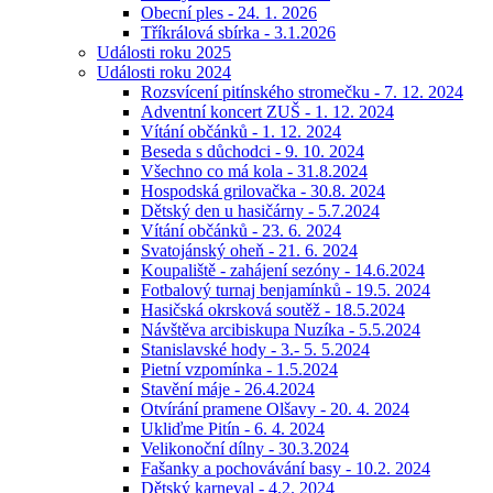
Obecní ples - 24. 1. 2026
Tříkrálová sbírka - 3.1.2026
Události roku 2025
Události roku 2024
Rozsvícení pitínského stromečku - 7. 12. 2024
Adventní koncert ZUŠ - 1. 12. 2024
Vítání občánků - 1. 12. 2024
Beseda s důchodci - 9. 10. 2024
Všechno co má kola - 31.8.2024
Hospodská grilovačka - 30.8. 2024
Dětský den u hasičárny - 5.7.2024
Vítání občánků - 23. 6. 2024
Svatojánský oheň - 21. 6. 2024
Koupaliště - zahájení sezóny - 14.6.2024
Fotbalový turnaj benjamínků - 19.5. 2024
Hasičská okrsková soutěž - 18.5.2024
Návštěva arcibiskupa Nuzíka - 5.5.2024
Stanislavské hody - 3.- 5. 5.2024
Pietní vzpomínka - 1.5.2024
Stavění máje - 26.4.2024
Otvírání pramene Olšavy - 20. 4. 2024
Ukliďme Pitín - 6. 4. 2024
Velikonoční dílny - 30.3.2024
Fašanky a pochovávání basy - 10.2. 2024
Dětský karneval - 4.2. 2024