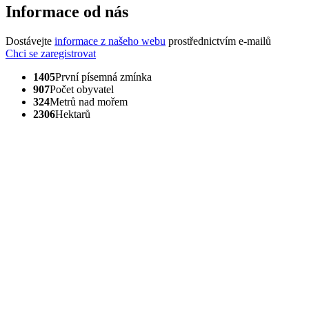
Informace od nás
Dostávejte
informace z našeho webu
prostřednictvím e-mailů
Chci se zaregistrovat
1405
První písemná zmínka
907
Počet obyvatel
324
Metrů nad mořem
2306
Hektarů