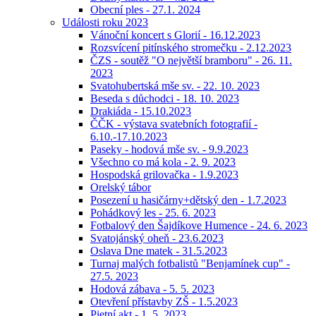
Obecní ples - 27.1. 2024
Události roku 2023
Vánoční koncert s Glorií - 16.12.2023
Rozsvícení pitínského stromečku - 2.12.2023
ČZS - soutěž "O největší bramboru" - 26. 11.
2023
Svatohubertská mše sv. - 22. 10. 2023
Beseda s důchodci - 18. 10. 2023
Drakiáda - 15.10.2023
ČČK - výstava svatebních fotografií -
6.10.-17.10.2023
Paseky - hodová mše sv. - 9.9.2023
Všechno co má kola - 2. 9. 2023
Hospodská grilovačka - 1.9.2023
Orelský tábor
Posezení u hasičárny+dětský den - 1.7.2023
Pohádkový les - 25. 6. 2023
Fotbalový den Šajdíkove Humence - 24. 6. 2023
Svatojánský oheň - 23.6.2023
Oslava Dne matek - 31.5.2023
Turnaj malých fotbalistů "Benjamínek cup" -
27.5. 2023
Hodová zábava - 5. 5. 2023
Otevření přístavby ZŠ - 1.5.2023
Pietní akt - 1. 5. 2023