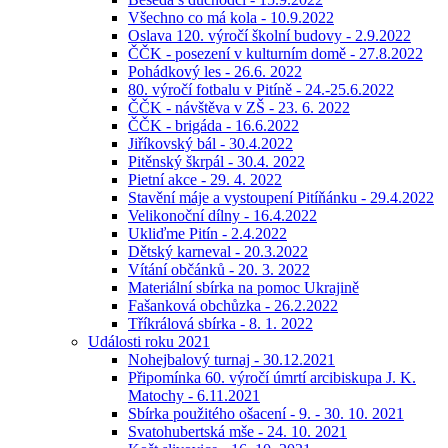
Všechno co má kola - 10.9.2022
Oslava 120. výročí školní budovy - 2.9.2022
ČČK - posezení v kulturním domě - 27.8.2022
Pohádkový les - 26.6. 2022
80. výročí fotbalu v Pitíně - 24.-25.6.2022
ČČK - návštěva v ZŠ - 23. 6. 2022
ČČK - brigáda - 16.6.2022
Jiříkovský bál - 30.4.2022
Pitěnský škrpál - 30.4. 2022
Pietní akce - 29. 4. 2022
Stavění máje a vystoupení Pitíňánku - 29.4.2022
Velikonoční dílny - 16.4.2022
Ukliďme Pitín - 2.4.2022
Dětský karneval - 20.3.2022
Vítání občánků - 20. 3. 2022
Materiální sbírka na pomoc Ukrajině
Fašanková obchůzka - 26.2.2022
Tříkrálová sbírka - 8. 1. 2022
Události roku 2021
Nohejbalový turnaj - 30.12.2021
Připomínka 60. výročí úmrtí arcibiskupa J. K.
Matochy - 6.11.2021
Sbírka použitého ošacení - 9. - 30. 10. 2021
Svatohubertská mše - 24. 10. 2021