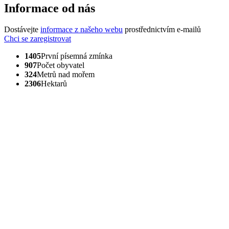
Informace od nás
Dostávejte
informace z našeho webu
prostřednictvím e-mailů
Chci se zaregistrovat
1405
První písemná zmínka
907
Počet obyvatel
324
Metrů nad mořem
2306
Hektarů