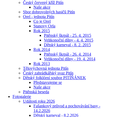
Český červený kříž Pitín
Naše akce
Sbor dobrovolných hasičů Pitín
Orel - jednota Pitín
Co je Orel
Stanovy Orla
Rok 2015
Pitěnský škrpál - 25. 4. 2015
Velikonoční dílny - 4. 4. 2015
Dětský karneval - 8. 2. 2015
Rok 2014
Pitěnský škrpál - 26. 4. 2014
Velikonoční dílny - 19. 4. 2014
Rok 2013
Tělovýchovná jednota Pitín
Český zahrádkářský svaz Pitín
Dětský folklórní soubor PITÍŇÁNEK
Představujeme se
Naše akce
Pitěnská beseda
Fotogalerie
Události roku 2026
Fašankový průvod a pochovávání basy -
14.2.2026
Dětský karneval - 8.2.2026