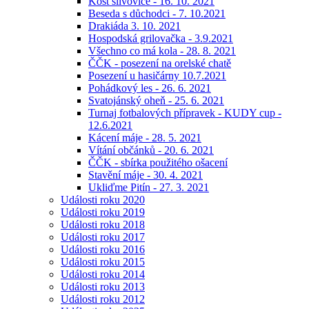
Košt slivovice - 16. 10. 2021
Beseda s důchodci - 7. 10.2021
Drakiáda 3. 10. 2021
Hospodská grilovačka - 3.9.2021
Všechno co má kola - 28. 8. 2021
ČČK - posezení na orelské chatě
Posezení u hasičárny 10.7.2021
Pohádkový les - 26. 6. 2021
Svatojánský oheň - 25. 6. 2021
Turnaj fotbalových přípravek - KUDY cup -
12.6.2021
Kácení máje - 28. 5. 2021
Vítání občánků - 20. 6. 2021
ČČK - sbírka použitého ošacení
Stavění máje - 30. 4. 2021
Ukliďme Pitín - 27. 3. 2021
Události roku 2020
Události roku 2019
Události roku 2018
Události roku 2017
Události roku 2016
Události roku 2015
Události roku 2014
Události roku 2013
Události roku 2012