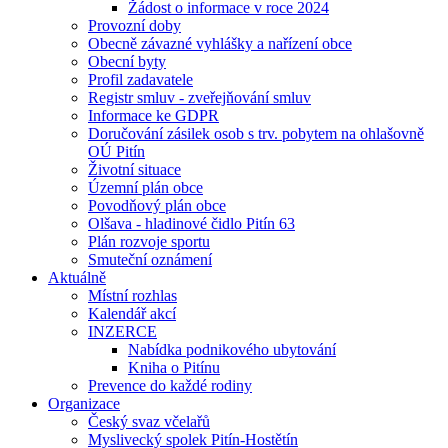
Žádost o informace v roce 2024
Provozní doby
Obecně závazné vyhlášky a nařízení obce
Obecní byty
Profil zadavatele
Registr smluv - zveřejňování smluv
Informace ke GDPR
Doručování zásilek osob s trv. pobytem na ohlašovně
OÚ Pitín
Životní situace
Územní plán obce
Povodňový plán obce
Olšava - hladinové čidlo Pitín 63
Plán rozvoje sportu
Smuteční oznámení
Aktuálně
Místní rozhlas
Kalendář akcí
INZERCE
Nabídka podnikového ubytování
Kniha o Pitínu
Prevence do každé rodiny
Organizace
Český svaz včelařů
Myslivecký spolek Pitín-Hostětín