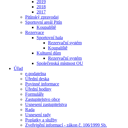
2019
2018
2017
Pitínský zpravodaj
Sportovní areál Pitín
Koupaliště
Rezervace
Sportovní hala
Rezervační systém
Koupaliště
Kulturní dům
Rezervační systém
Společenská místnost OU
Úřad
e-podatelna
Úřední deska
Povinné informace
Úřední hodiny
Formuláře
Zastupitelstvo obce
Usnesení zastupitelstva
Rada
Usnesení rady
Poplatky a služby
Zveřejnění informací - zákon č. 106⁄1999 Sb.