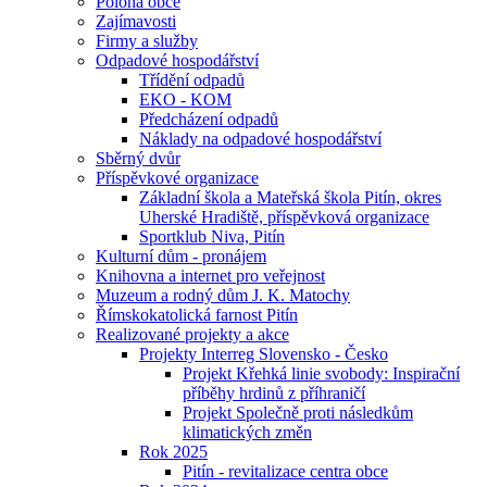
Poloha obce
Zajímavosti
Firmy a služby
Odpadové hospodářství
Třídění odpadů
EKO - KOM
Předcházení odpadů
Náklady na odpadové hospodářství
Sběrný dvůr
Příspěvkové organizace
Základní škola a Mateřská škola Pitín, okres
Uherské Hradiště, příspěvková organizace
Sportklub Niva, Pitín
Kulturní dům - pronájem
Knihovna a internet pro veřejnost
Muzeum a rodný dům J. K. Matochy
Římskokatolická farnost Pitín
Realizované projekty a akce
Projekty Interreg Slovensko - Česko
Projekt Křehká linie svobody: Inspirační
příběhy hrdinů z příhraničí
Projekt Společně proti následkům
klimatických změn
Rok 2025
Pitín - revitalizace centra obce