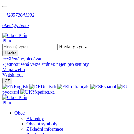
+420572641332
obec@pitin.cz
Pitín
Hledaný výraz
Hledat
rozšířené vyhledávání
Zjednodušená verze stránek nejen pro seniory
Mapa webu
Vytisknout
CZ
English
Deutsch
Le français
Espanol
русский
Українська
Pitín
Obec
Aktuality
Obecní symboly
Základní informace