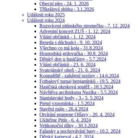
Obecní ples - 24. 1. 2026
Tříkrálová sbírka - 3.1.2026
Události roku 2025
Události roku 2024
Rozsvícení pitínského stromečku - 7. 12. 2024
Adventní koncert ZUŠ - 1. 12. 2024
Vítání občánků - 1. 12. 2024
Beseda s důchodci - 9. 10. 2024
Všechno co má kola - 31.8.2024
Hospodská grilovačka - 30.8. 2024
Dětský den u hasičárny - 5.7.2024
Vítání občánků - 23. 6. 2024
Svatojánský oheň - 21. 6. 2024
Koupaliště - zahájení sezóny - 14.6.2024
Fotbalový turnaj benjamínků - 19.5. 2024
Hasičská okrsková soutěž - 18.5.2024
Návštěva arcibiskupa Nuzíka - 5.5.2024
Stanislavské hody - 3.- 5. 5.2024
Pietní vzpomínka - 1.5.2024
Stavění máje - 26.4.2024
Otvírání pramene Olšavy - 20. 4. 2024
Ukliďme Pitín - 6. 4. 2024
Velikonoční dílny - 30.3.2024
Fašanky a pochovávání basy - 10.2. 2024
Dětský karneval - 4.2. 2024