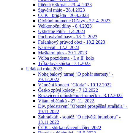
Pitěnský škrpál - 29. 4. 2023
Stavění máje - 28.4.2023
ČČK - brigáda - 26.4.2023
Otvírání pramene Olšavy - 22. 4. 2023
Velikonoční dílny - 8.4.2023
Ukliďme Pitín - 1.4.2023
Pochovávání basy - 18. 2. 2023
Fašankový průvod obcí - 18.2 2023
Karneval - 12.2. 2023
Maškarní ples - 20.1.2023
Volba prezidenta - I. a II. kolo
Tříkrálová sbírka - 7.1.2023
Události roku 2022
Nohejbalový turnaj "O pohár starosty" -
29.12.2022
Vánoční koncert "Gloria" - 10.12.2022
Česko zpívá koledy - 7.12.2022
Rozsvícení pitínského stromečku - 3.12.2022
Vítání občánků - 27. 11. 2022
Div. představení "Obecně prospěšná strašidla" -
19.11.2022
Zahrádkáři - soutěž "O největší bramboru" -
13.11.2022
ČČK - sbírka ošacení - říjen 2022
Beseda s důchodci - 15.9.2022