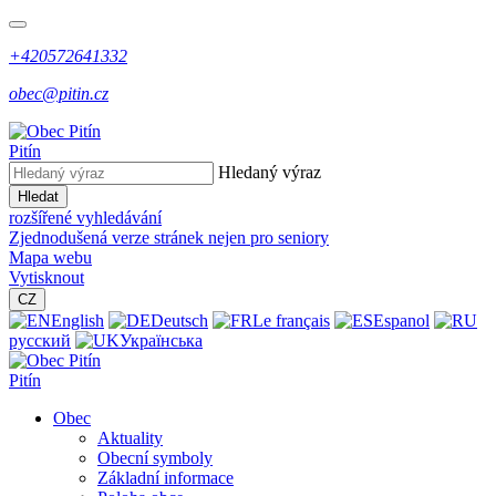
+420572641332
obec@pitin.cz
Pitín
Hledaný výraz
Hledat
rozšířené vyhledávání
Zjednodušená verze stránek nejen pro seniory
Mapa webu
Vytisknout
CZ
English
Deutsch
Le français
Espanol
русский
Українська
Pitín
Obec
Aktuality
Obecní symboly
Základní informace