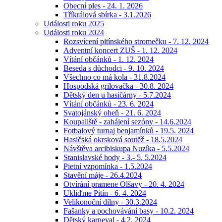
Obecní ples - 24. 1. 2026
Tříkrálová sbírka - 3.1.2026
Události roku 2025
Události roku 2024
Rozsvícení pitínského stromečku - 7. 12. 2024
Adventní koncert ZUŠ - 1. 12. 2024
Vítání občánků - 1. 12. 2024
Beseda s důchodci - 9. 10. 2024
Všechno co má kola - 31.8.2024
Hospodská grilovačka - 30.8. 2024
Dětský den u hasičárny - 5.7.2024
Vítání občánků - 23. 6. 2024
Svatojánský oheň - 21. 6. 2024
Koupaliště - zahájení sezóny - 14.6.2024
Fotbalový turnaj benjamínků - 19.5. 2024
Hasičská okrsková soutěž - 18.5.2024
Návštěva arcibiskupa Nuzíka - 5.5.2024
Stanislavské hody - 3.- 5. 5.2024
Pietní vzpomínka - 1.5.2024
Stavění máje - 26.4.2024
Otvírání pramene Olšavy - 20. 4. 2024
Ukliďme Pitín - 6. 4. 2024
Velikonoční dílny - 30.3.2024
Fašanky a pochovávání basy - 10.2. 2024
Dětský karneval - 4.2. 2024