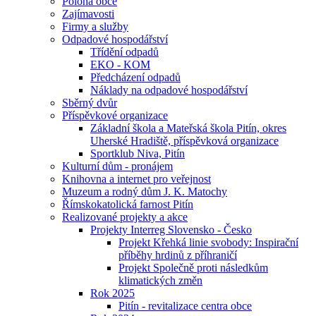
Poloha obce
Zajímavosti
Firmy a služby
Odpadové hospodářství
Třídění odpadů
EKO - KOM
Předcházení odpadů
Náklady na odpadové hospodářství
Sběrný dvůr
Příspěvkové organizace
Základní škola a Mateřská škola Pitín, okres
Uherské Hradiště, příspěvková organizace
Sportklub Niva, Pitín
Kulturní dům - pronájem
Knihovna a internet pro veřejnost
Muzeum a rodný dům J. K. Matochy
Římskokatolická farnost Pitín
Realizované projekty a akce
Projekty Interreg Slovensko - Česko
Projekt Křehká linie svobody: Inspirační
příběhy hrdinů z příhraničí
Projekt Společně proti následkům
klimatických změn
Rok 2025
Pitín - revitalizace centra obce