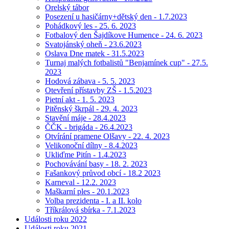
Orelský tábor
Posezení u hasičárny+dětský den - 1.7.2023
Pohádkový les - 25. 6. 2023
Fotbalový den Šajdíkove Humence - 24. 6. 2023
Svatojánský oheň - 23.6.2023
Oslava Dne matek - 31.5.2023
Turnaj malých fotbalistů "Benjamínek cup" - 27.5.
2023
Hodová zábava - 5. 5. 2023
Otevření přístavby ZŠ - 1.5.2023
Pietní akt - 1. 5. 2023
Pitěnský škrpál - 29. 4. 2023
Stavění máje - 28.4.2023
ČČK - brigáda - 26.4.2023
Otvírání pramene Olšavy - 22. 4. 2023
Velikonoční dílny - 8.4.2023
Ukliďme Pitín - 1.4.2023
Pochovávání basy - 18. 2. 2023
Fašankový průvod obcí - 18.2 2023
Karneval - 12.2. 2023
Maškarní ples - 20.1.2023
Volba prezidenta - I. a II. kolo
Tříkrálová sbírka - 7.1.2023
Události roku 2022
Události roku 2021