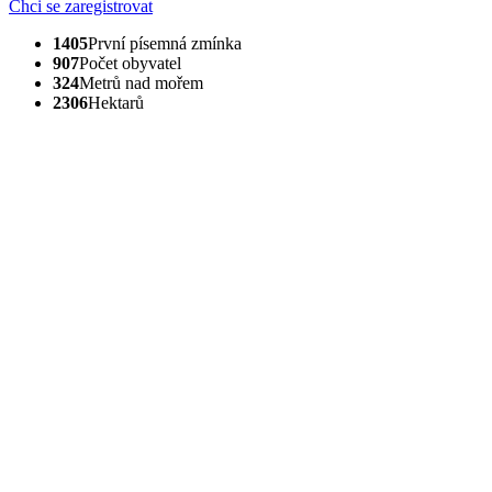
Chci se zaregistrovat
1405
První písemná zmínka
907
Počet obyvatel
324
Metrů nad mořem
2306
Hektarů