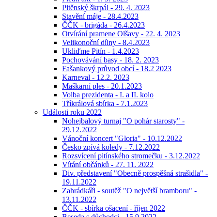
Pitěnský škrpál - 29. 4. 2023
Stavění máje - 28.4.2023
ČČK - brigáda - 26.4.2023
Otvírání pramene Olšavy - 22. 4. 2023
Velikonoční dílny - 8.4.2023
Ukliďme Pitín - 1.4.2023
Pochovávání basy - 18. 2. 2023
Fašankový průvod obcí - 18.2 2023
Karneval - 12.2. 2023
Maškarní ples - 20.1.2023
Volba prezidenta - I. a II. kolo
Tříkrálová sbírka - 7.1.2023
Události roku 2022
Nohejbalový turnaj "O pohár starosty" -
29.12.2022
Vánoční koncert "Gloria" - 10.12.2022
Česko zpívá koledy - 7.12.2022
Rozsvícení pitínského stromečku - 3.12.2022
Vítání občánků - 27. 11. 2022
Div. představení "Obecně prospěšná strašidla" -
19.11.2022
Zahrádkáři - soutěž "O největší bramboru" -
13.11.2022
ČČK - sbírka ošacení - říjen 2022
Beseda s důchodci - 15.9.2022