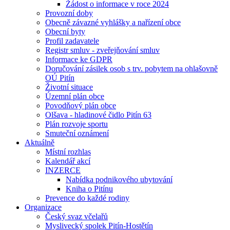
Žádost o informace v roce 2024
Provozní doby
Obecně závazné vyhlášky a nařízení obce
Obecní byty
Profil zadavatele
Registr smluv - zveřejňování smluv
Informace ke GDPR
Doručování zásilek osob s trv. pobytem na ohlašovně
OÚ Pitín
Životní situace
Územní plán obce
Povodňový plán obce
Olšava - hladinové čidlo Pitín 63
Plán rozvoje sportu
Smuteční oznámení
Aktuálně
Místní rozhlas
Kalendář akcí
INZERCE
Nabídka podnikového ubytování
Kniha o Pitínu
Prevence do každé rodiny
Organizace
Český svaz včelařů
Myslivecký spolek Pitín-Hostětín