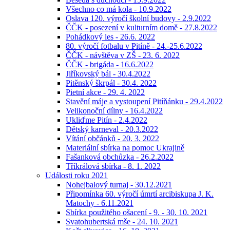
Všechno co má kola - 10.9.2022
Oslava 120. výročí školní budovy - 2.9.2022
ČČK - posezení v kulturním domě - 27.8.2022
Pohádkový les - 26.6. 2022
80. výročí fotbalu v Pitíně - 24.-25.6.2022
ČČK - návštěva v ZŠ - 23. 6. 2022
ČČK - brigáda - 16.6.2022
Jiříkovský bál - 30.4.2022
Pitěnský škrpál - 30.4. 2022
Pietní akce - 29. 4. 2022
Stavění máje a vystoupení Pitíňánku - 29.4.2022
Velikonoční dílny - 16.4.2022
Ukliďme Pitín - 2.4.2022
Dětský karneval - 20.3.2022
Vítání občánků - 20. 3. 2022
Materiální sbírka na pomoc Ukrajině
Fašanková obchůzka - 26.2.2022
Tříkrálová sbírka - 8. 1. 2022
Události roku 2021
Nohejbalový turnaj - 30.12.2021
Připomínka 60. výročí úmrtí arcibiskupa J. K.
Matochy - 6.11.2021
Sbírka použitého ošacení - 9. - 30. 10. 2021
Svatohubertská mše - 24. 10. 2021