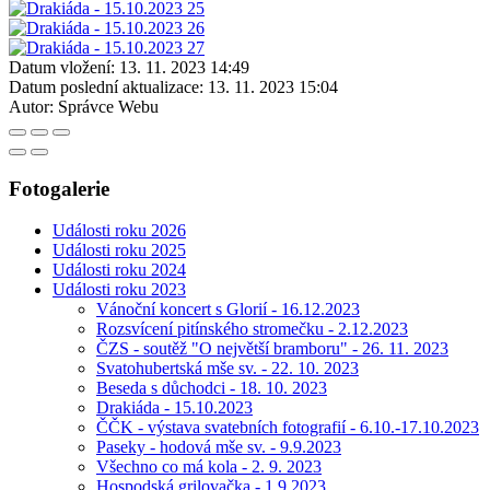
Datum vložení:
13. 11. 2023 14:49
Datum poslední aktualizace:
13. 11. 2023 15:04
Autor:
Správce Webu
Fotogalerie
Události roku 2026
Události roku 2025
Události roku 2024
Události roku 2023
Vánoční koncert s Glorií - 16.12.2023
Rozsvícení pitínského stromečku - 2.12.2023
ČZS - soutěž "O největší bramboru" - 26. 11. 2023
Svatohubertská mše sv. - 22. 10. 2023
Beseda s důchodci - 18. 10. 2023
Drakiáda - 15.10.2023
ČČK - výstava svatebních fotografií - 6.10.-17.10.2023
Paseky - hodová mše sv. - 9.9.2023
Všechno co má kola - 2. 9. 2023
Hospodská grilovačka - 1.9.2023