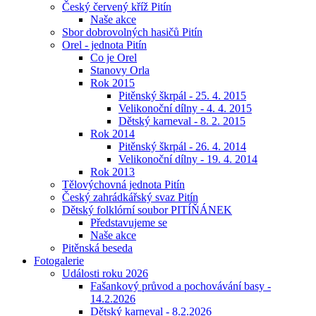
Český červený kříž Pitín
Naše akce
Sbor dobrovolných hasičů Pitín
Orel - jednota Pitín
Co je Orel
Stanovy Orla
Rok 2015
Pitěnský škrpál - 25. 4. 2015
Velikonoční dílny - 4. 4. 2015
Dětský karneval - 8. 2. 2015
Rok 2014
Pitěnský škrpál - 26. 4. 2014
Velikonoční dílny - 19. 4. 2014
Rok 2013
Tělovýchovná jednota Pitín
Český zahrádkářský svaz Pitín
Dětský folklórní soubor PITÍŇÁNEK
Představujeme se
Naše akce
Pitěnská beseda
Fotogalerie
Události roku 2026
Fašankový průvod a pochovávání basy -
14.2.2026
Dětský karneval - 8.2.2026