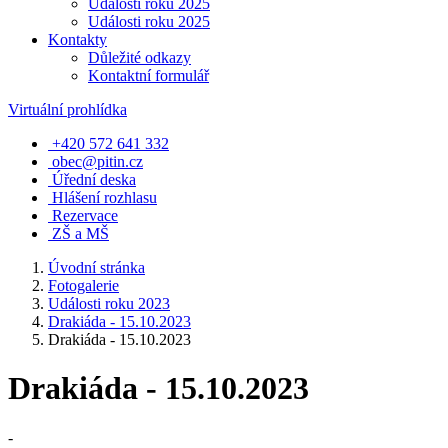
Události roku 2025
Události roku 2025
Kontakty
Důležité odkazy
Kontaktní formulář
Virtuální prohlídka
+420 572 641 332
obec@pitin.cz
Úřední deska
Hlášení rozhlasu
Rezervace
ZŠ a MŠ
Úvodní stránka
Fotogalerie
Události roku 2023
Drakiáda - 15.10.2023
Drakiáda - 15.10.2023
Drakiáda - 15.10.2023
-