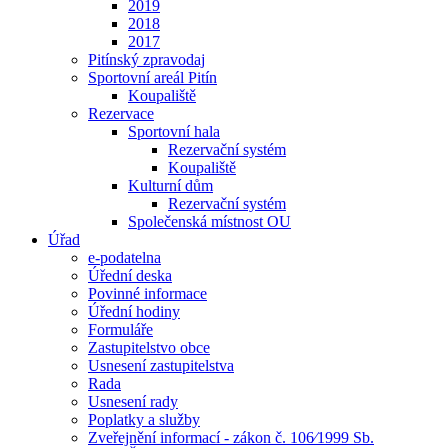
2019
2018
2017
Pitínský zpravodaj
Sportovní areál Pitín
Koupaliště
Rezervace
Sportovní hala
Rezervační systém
Koupaliště
Kulturní dům
Rezervační systém
Společenská místnost OU
Úřad
e-podatelna
Úřední deska
Povinné informace
Úřední hodiny
Formuláře
Zastupitelstvo obce
Usnesení zastupitelstva
Rada
Usnesení rady
Poplatky a služby
Zveřejnění informací - zákon č. 106⁄1999 Sb.