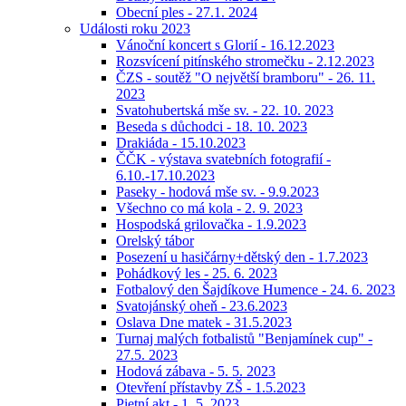
Obecní ples - 27.1. 2024
Události roku 2023
Vánoční koncert s Glorií - 16.12.2023
Rozsvícení pitínského stromečku - 2.12.2023
ČZS - soutěž "O největší bramboru" - 26. 11.
2023
Svatohubertská mše sv. - 22. 10. 2023
Beseda s důchodci - 18. 10. 2023
Drakiáda - 15.10.2023
ČČK - výstava svatebních fotografií -
6.10.-17.10.2023
Paseky - hodová mše sv. - 9.9.2023
Všechno co má kola - 2. 9. 2023
Hospodská grilovačka - 1.9.2023
Orelský tábor
Posezení u hasičárny+dětský den - 1.7.2023
Pohádkový les - 25. 6. 2023
Fotbalový den Šajdíkove Humence - 24. 6. 2023
Svatojánský oheň - 23.6.2023
Oslava Dne matek - 31.5.2023
Turnaj malých fotbalistů "Benjamínek cup" -
27.5. 2023
Hodová zábava - 5. 5. 2023
Otevření přístavby ZŠ - 1.5.2023
Pietní akt - 1. 5. 2023