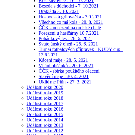
Košt slivovice - 16. 10. 2021
Beseda s důchodci - 7. 10.2021
Drakiáda 3. 10. 2021
Hospodská grilovačka - 3.9.2021
Všechno co má kola - 28. 8. 2021
ČČK - posezení na orelské chatě
Posezení u hasičárny 10.7.2021
Pohádkový les - 26. 6. 2021
Svatojánský oheň - 25. 6. 2021
Turnaj fotbalových přípravek - KUDY cup -
12.6.2021
Kácení máje - 28. 5. 2021
Vítání občánků - 20. 6. 2021
ČČK - sbírka použitého ošacení
Stavění máje - 30. 4. 2021
Ukliďme Pitín - 27. 3. 2021
Události roku 2020
Události roku 2019
Události roku 2018
Události roku 2017
Události roku 2016
Události roku 2015
Události roku 2014
Události roku 2013
Události roku 2012