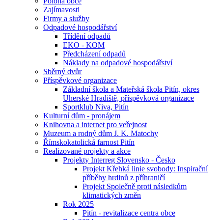
Poloha obce
Zajímavosti
Firmy a služby
Odpadové hospodářství
Třídění odpadů
EKO - KOM
Předcházení odpadů
Náklady na odpadové hospodářství
Sběrný dvůr
Příspěvkové organizace
Základní škola a Mateřská škola Pitín, okres
Uherské Hradiště, příspěvková organizace
Sportklub Niva, Pitín
Kulturní dům - pronájem
Knihovna a internet pro veřejnost
Muzeum a rodný dům J. K. Matochy
Římskokatolická farnost Pitín
Realizované projekty a akce
Projekty Interreg Slovensko - Česko
Projekt Křehká linie svobody: Inspirační
příběhy hrdinů z příhraničí
Projekt Společně proti následkům
klimatických změn
Rok 2025
Pitín - revitalizace centra obce