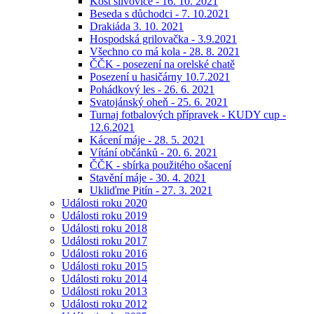
Košt slivovice - 16. 10. 2021
Beseda s důchodci - 7. 10.2021
Drakiáda 3. 10. 2021
Hospodská grilovačka - 3.9.2021
Všechno co má kola - 28. 8. 2021
ČČK - posezení na orelské chatě
Posezení u hasičárny 10.7.2021
Pohádkový les - 26. 6. 2021
Svatojánský oheň - 25. 6. 2021
Turnaj fotbalových přípravek - KUDY cup -
12.6.2021
Kácení máje - 28. 5. 2021
Vítání občánků - 20. 6. 2021
ČČK - sbírka použitého ošacení
Stavění máje - 30. 4. 2021
Ukliďme Pitín - 27. 3. 2021
Události roku 2020
Události roku 2019
Události roku 2018
Události roku 2017
Události roku 2016
Události roku 2015
Události roku 2014
Události roku 2013
Události roku 2012