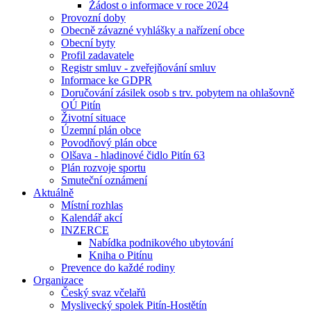
Žádost o informace v roce 2024
Provozní doby
Obecně závazné vyhlášky a nařízení obce
Obecní byty
Profil zadavatele
Registr smluv - zveřejňování smluv
Informace ke GDPR
Doručování zásilek osob s trv. pobytem na ohlašovně
OÚ Pitín
Životní situace
Územní plán obce
Povodňový plán obce
Olšava - hladinové čidlo Pitín 63
Plán rozvoje sportu
Smuteční oznámení
Aktuálně
Místní rozhlas
Kalendář akcí
INZERCE
Nabídka podnikového ubytování
Kniha o Pitínu
Prevence do každé rodiny
Organizace
Český svaz včelařů
Myslivecký spolek Pitín-Hostětín