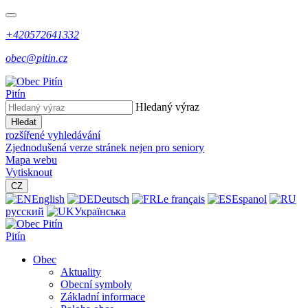
+420572641332
obec@pitin.cz
Pitín
Hledaný výraz
Hledat
rozšířené vyhledávání
Zjednodušená verze stránek nejen pro seniory
Mapa webu
Vytisknout
CZ
English
Deutsch
Le français
Espanol
русский
Українська
Pitín
Obec
Aktuality
Obecní symboly
Základní informace