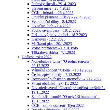
Pitěnský škrpál - 29. 4. 2023
Stavění máje - 28.4.2023
ČČK - brigáda - 26.4.2023
Otvírání pramene Olšavy - 22. 4. 2023
Velikonoční dílny - 8.4.2023
Ukliďme Pitín - 1.4.2023
Pochovávání basy - 18. 2. 2023
Fašankový průvod obcí - 18.2 2023
Karneval - 12.2. 2023
Maškarní ples - 20.1.2023
Volba prezidenta - I. a II. kolo
Tříkrálová sbírka - 7.1.2023
Události roku 2022
Nohejbalový turnaj "O pohár starosty" -
29.12.2022
Vánoční koncert "Gloria" - 10.12.2022
Česko zpívá koledy - 7.12.2022
Rozsvícení pitínského stromečku - 3.12.2022
Vítání občánků - 27. 11. 2022
Div. představení "Obecně prospěšná strašidla" -
19.11.2022
Zahrádkáři - soutěž "O největší bramboru" -
13.11.2022
ČČK - sbírka ošacení - říjen 2022
Beseda s důchodci - 15.9.2022