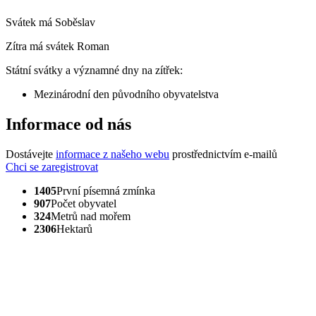
Svátek má
Soběslav
Zítra má svátek
Roman
Státní svátky a významné dny na zítřek:
Mezinárodní den původního obyvatelstva
Informace od nás
Dostávejte
informace z našeho webu
prostřednictvím e-mailů
Chci se zaregistrovat
1405
První písemná zmínka
907
Počet obyvatel
324
Metrů nad mořem
2306
Hektarů