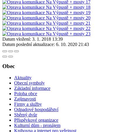
Datum vložení:
3. 1. 2018 13:39
Datum poslední aktualizace:
6. 10. 2020 21:43
Obec
Aktuality
Obecní symboly
Základní informace
Poloha obce
Zajímavosti
Firmy a služby
Odpadové hospodářství
Sběrný dvůr
Příspěvkové organizace
Kulturní dům - pronájem
Knihovna a internet pro veřejnost