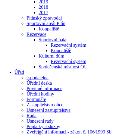
2019
2018
2017
Pitínský zpravodaj
Sportovní areál Pitín
Koupaliště
Rezervace
Sportovní hala
Rezervační systém
Koupaliště
Kulturní dům
Rezervační systém
Společenská místnost OU
Úřad
e-podatelna
Úřední deska
Povinné informace
Úřední hodiny
Formuláře
Zastupitelstvo obce
Usnesení zastupitelstva
Rada
Usnesení rady
Poplatky a služby
Zveřejnění informací - zákon č. 106⁄1999 Sb.