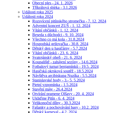
Obecní ples - 24. 1. 2026
Tříkrálová sbírka - 3.1.2026
Události roku 2025
Události roku 2024
Rozsvícení pitínského stromečku - 7. 12. 2024
Adventní koncert ZUŠ - 1. 12. 2024
Vítání občánků - 1. 12. 2024
Beseda s důchodci - 9. 10. 2024
Všechno co má kola - 31.8.2024
Hospodská grilovačka - 30.8. 2024
Dětský den u hasičárny - 5.7.2024
Vítání občánků - 23. 6. 2024
Svatojánský oheň - 21. 6. 2024
Koupaliště - zahájení sezóny - 14.6.2024
Fotbalový turnaj benjamínků - 19.5. 2024
Hasičská okrsková soutěž - 18.5.2024
Návštěva arcibiskupa Nuzíka - 5.5.2024
Stanislavské hody - 3.- 5. 5.2024
Pietní vzpomínka - 1.5.2024
Stavění máje - 26.4.2024
Otvírání pramene Olšavy - 20. 4. 2024
Ukliďme Pitín - 6. 4. 2024
Velikonoční dílny - 30.3.2024
Fašanky a pochovávání basy - 10.2. 2024
Dětský karneval - 4.2. 2024