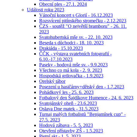
Obecní ples - 27.1. 2024
Události roku 2023
Vánoční koncert s Glorií - 16.12.2023
Rozsvícení pitínského stromečku - 2.12.2023
ČZS - soutěž "O největší bramboru" - 26. 11.
2023
Svatohubertská mše sv. - 22. 10. 2023
Beseda s důchodci - 18. 10. 2023
Drakiáda - 15.10.2023
ČČK - výstava svatebních fotografií -
6.10.-17.10.2023
Paseky - hodová mše sv. - 9.9.2023
Všechno co má kola - 2. 9. 2023
Hospodská grilovačka - 1.9.2023
Orelský tábor
Posezení u hasičárny+dětský den - 1.7.2023
Pohádkový les - 25. 6. 2023
Fotbalový den Šajdíkove Humence - 24. 6. 2023
Svatojánský oheň - 23.6.2023
Oslava Dne matek - 31.5.2023
Turnaj malých fotbalistů "Benjamínek cup" -
27.5. 2023
Hodová zábava - 5. 5. 2023
Otevření přístavby ZŠ - 1.5.2023
Pietní akt - 1. 5. 2023