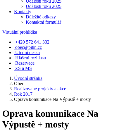
Události roku 2025
Události roku 2025
Kontakty
Důležité odkazy
Kontaktní formulář
Virtuální prohlídka
+420 572 641 332
obec@pitin.cz
Úřední deska
Hlášení rozhlasu
Rezervace
ZŠ a MŠ
Úvodní stránka
Obec
Realizované projekty a akce
Rok 2017
Oprava komunikace Na Výpustě + mosty
Oprava komunikace Na
Výpustě + mosty