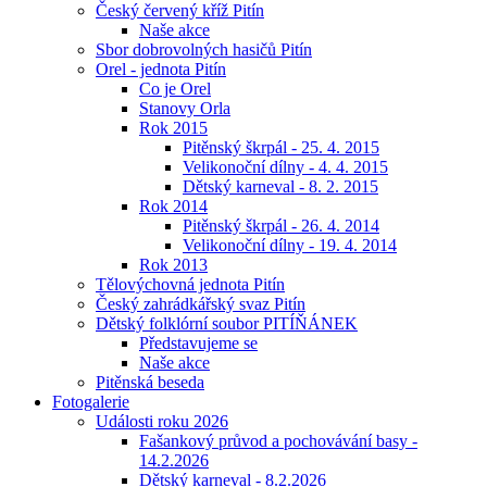
Český červený kříž Pitín
Naše akce
Sbor dobrovolných hasičů Pitín
Orel - jednota Pitín
Co je Orel
Stanovy Orla
Rok 2015
Pitěnský škrpál - 25. 4. 2015
Velikonoční dílny - 4. 4. 2015
Dětský karneval - 8. 2. 2015
Rok 2014
Pitěnský škrpál - 26. 4. 2014
Velikonoční dílny - 19. 4. 2014
Rok 2013
Tělovýchovná jednota Pitín
Český zahrádkářský svaz Pitín
Dětský folklórní soubor PITÍŇÁNEK
Představujeme se
Naše akce
Pitěnská beseda
Fotogalerie
Události roku 2026
Fašankový průvod a pochovávání basy -
14.2.2026
Dětský karneval - 8.2.2026