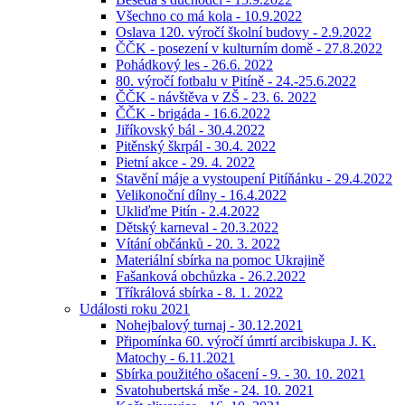
Všechno co má kola - 10.9.2022
Oslava 120. výročí školní budovy - 2.9.2022
ČČK - posezení v kulturním domě - 27.8.2022
Pohádkový les - 26.6. 2022
80. výročí fotbalu v Pitíně - 24.-25.6.2022
ČČK - návštěva v ZŠ - 23. 6. 2022
ČČK - brigáda - 16.6.2022
Jiříkovský bál - 30.4.2022
Pitěnský škrpál - 30.4. 2022
Pietní akce - 29. 4. 2022
Stavění máje a vystoupení Pitíňánku - 29.4.2022
Velikonoční dílny - 16.4.2022
Ukliďme Pitín - 2.4.2022
Dětský karneval - 20.3.2022
Vítání občánků - 20. 3. 2022
Materiální sbírka na pomoc Ukrajině
Fašanková obchůzka - 26.2.2022
Tříkrálová sbírka - 8. 1. 2022
Události roku 2021
Nohejbalový turnaj - 30.12.2021
Připomínka 60. výročí úmrtí arcibiskupa J. K.
Matochy - 6.11.2021
Sbírka použitého ošacení - 9. - 30. 10. 2021
Svatohubertská mše - 24. 10. 2021