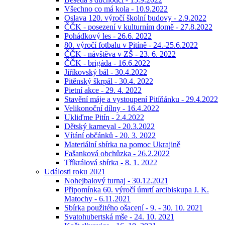
Všechno co má kola - 10.9.2022
Oslava 120. výročí školní budovy - 2.9.2022
ČČK - posezení v kulturním domě - 27.8.2022
Pohádkový les - 26.6. 2022
80. výročí fotbalu v Pitíně - 24.-25.6.2022
ČČK - návštěva v ZŠ - 23. 6. 2022
ČČK - brigáda - 16.6.2022
Jiříkovský bál - 30.4.2022
Pitěnský škrpál - 30.4. 2022
Pietní akce - 29. 4. 2022
Stavění máje a vystoupení Pitíňánku - 29.4.2022
Velikonoční dílny - 16.4.2022
Ukliďme Pitín - 2.4.2022
Dětský karneval - 20.3.2022
Vítání občánků - 20. 3. 2022
Materiální sbírka na pomoc Ukrajině
Fašanková obchůzka - 26.2.2022
Tříkrálová sbírka - 8. 1. 2022
Události roku 2021
Nohejbalový turnaj - 30.12.2021
Připomínka 60. výročí úmrtí arcibiskupa J. K.
Matochy - 6.11.2021
Sbírka použitého ošacení - 9. - 30. 10. 2021
Svatohubertská mše - 24. 10. 2021