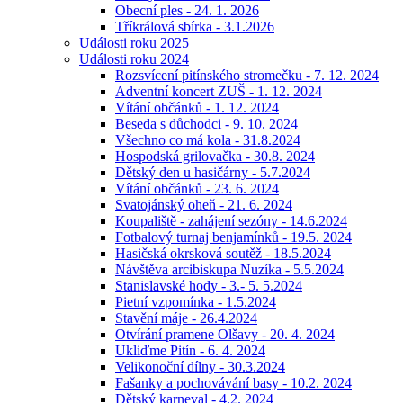
Obecní ples - 24. 1. 2026
Tříkrálová sbírka - 3.1.2026
Události roku 2025
Události roku 2024
Rozsvícení pitínského stromečku - 7. 12. 2024
Adventní koncert ZUŠ - 1. 12. 2024
Vítání občánků - 1. 12. 2024
Beseda s důchodci - 9. 10. 2024
Všechno co má kola - 31.8.2024
Hospodská grilovačka - 30.8. 2024
Dětský den u hasičárny - 5.7.2024
Vítání občánků - 23. 6. 2024
Svatojánský oheň - 21. 6. 2024
Koupaliště - zahájení sezóny - 14.6.2024
Fotbalový turnaj benjamínků - 19.5. 2024
Hasičská okrsková soutěž - 18.5.2024
Návštěva arcibiskupa Nuzíka - 5.5.2024
Stanislavské hody - 3.- 5. 5.2024
Pietní vzpomínka - 1.5.2024
Stavění máje - 26.4.2024
Otvírání pramene Olšavy - 20. 4. 2024
Ukliďme Pitín - 6. 4. 2024
Velikonoční dílny - 30.3.2024
Fašanky a pochovávání basy - 10.2. 2024
Dětský karneval - 4.2. 2024