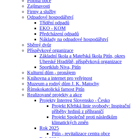
Poloha obce
Zajímavosti
Firmy a služby
Odpadové hospodářství
Třídění odpadů
EKO - KOM
Předcházení odpadů
Náklady na odpadové hospodářství
Sběrný dvůr
Příspěvkové organizace
Základní škola a Mateřská škola Pitín, okres
Uherské Hradiště, příspěvková organizace
Sportklub Niva, Pitín
Kulturní dům - pronájem
Knihovna a internet pro veřejnost
Muzeum a rodný dům J. K. Matochy
Římskokatolická farnost Pitín
Realizované projekty a akce
Projekty Interreg Slovensko - Česko
Projekt Křehká linie svobody: Inspirační
příběhy hrdinů z příhraničí
Projekt Společně proti následkům
klimatických změn
Rok 2025
Pitín - revitalizace centra obce