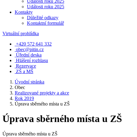
Události roku 2025
Události roku 2025
Kontakty
Důležité odkazy
Kontaktní formulář
Virtuální prohlídka
+420 572 641 332
obec@pitin.cz
Úřední deska
Hlášení rozhlasu
Rezervace
ZŠ a MŠ
Úvodní stránka
Obec
Realizované projekty a akce
Rok 2019
Úprava sběrného místa u ZŠ
Úprava sběrného místa u ZŠ
Úprava sběrného místa u ZŠ