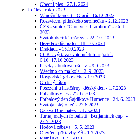
Obecní ples - 27.1. 2024
Události roku 2023
Vánoční koncert s Glorií - 16.12.2023
Rozsvícení pitínského stromečku - 2.12.2023
ČZS - soutěž "O největší bramboru" - 26. 11.
2023
Svatohubertská mše sv. - 22. 10. 2023
Beseda s důchodci - 18. 10. 2023
Drakiáda - 15.10.2023
ČČK - výstava svatebních fotografií -
6.10.-17.10.2023
Paseky - hodová mše sv. - 9.9.2023
Všechno co má kola - 2. 9. 2023
Hospodská grilovačka - 1.9.2023
Orelský tábor
Posezení u hasičárny+dětský den - 1.7.2023
Pohádkový les - 25. 6. 2023
Fotbalový den Šajdíkove Humence - 24. 6. 2023
Svatojánský oheň - 23.6.2023
Oslava Dne matek - 31.5.2023
Turnaj malých fotbalistů "Benjamínek cup" -
27.5. 2023
Hodová zábava - 5. 5. 2023
Otevření přístavby ZŠ - 1.5.2023
Pietní akt - 1. 5. 2023