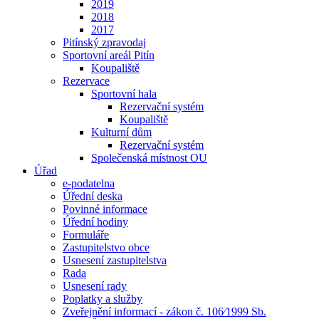
2019
2018
2017
Pitínský zpravodaj
Sportovní areál Pitín
Koupaliště
Rezervace
Sportovní hala
Rezervační systém
Koupaliště
Kulturní dům
Rezervační systém
Společenská místnost OU
Úřad
e-podatelna
Úřední deska
Povinné informace
Úřední hodiny
Formuláře
Zastupitelstvo obce
Usnesení zastupitelstva
Rada
Usnesení rady
Poplatky a služby
Zveřejnění informací - zákon č. 106⁄1999 Sb.