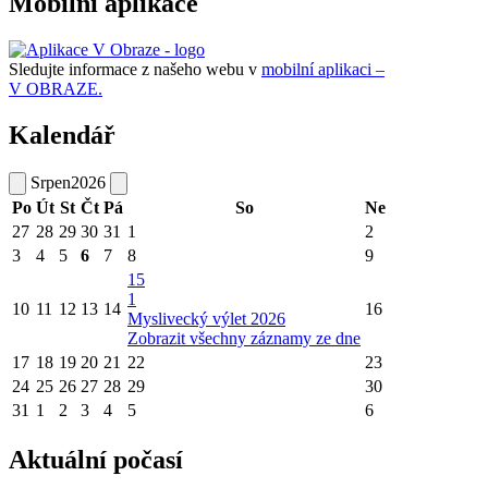
Mobilní aplikace
Sledujte informace z našeho webu v
mobilní aplikaci –
V OBRAZE.
Kalendář
Srpen
2026
Po
Út
St
Čt
Pá
So
Ne
27
28
29
30
31
1
2
3
4
5
6
7
8
9
15
1
10
11
12
13
14
16
Myslivecký výlet 2026
Zobrazit všechny záznamy ze dne
17
18
19
20
21
22
23
24
25
26
27
28
29
30
31
1
2
3
4
5
6
Aktuální počasí