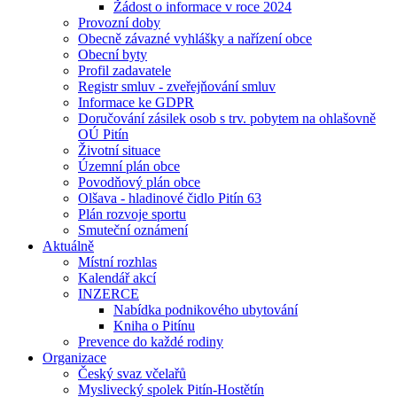
Žádost o informace v roce 2024
Provozní doby
Obecně závazné vyhlášky a nařízení obce
Obecní byty
Profil zadavatele
Registr smluv - zveřejňování smluv
Informace ke GDPR
Doručování zásilek osob s trv. pobytem na ohlašovně
OÚ Pitín
Životní situace
Územní plán obce
Povodňový plán obce
Olšava - hladinové čidlo Pitín 63
Plán rozvoje sportu
Smuteční oznámení
Aktuálně
Místní rozhlas
Kalendář akcí
INZERCE
Nabídka podnikového ubytování
Kniha o Pitínu
Prevence do každé rodiny
Organizace
Český svaz včelařů
Myslivecký spolek Pitín-Hostětín