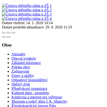
Datum vložení:
14. 1. 2020 10:14
Datum poslední aktualizace:
29. 9. 2020 11:19
Obec
Aktuality
Obecní symboly
Základní informace
Poloha obce
Zajímavosti
Firmy a služby
Odpadové hospodářství
Sběrný dvůr
Příspěvkové organizace
Kulturní dům - pronájem
Knihovna a internet pro veřejnost
Muzeum a rodný dům J. K. Matochy
Římskokatolická farnost Pitín