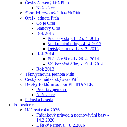
Český červený kříž Pitín
Naše akce
Sbor dobrovolných hasičů Pitín
Orel - jednota Pitín
Co je Orel
Stanovy Orla
Rok 2015
Pitěnský škrpál - 25. 4. 2015
Velikonoční dílny - 4. 4. 2015
Dětský karneval - 8. 2. 2015
Rok 2014
Pitěnský škrpál - 26. 4. 2014
Velikonoční dílny - 19. 4. 2014
Rok 2013
Tělovýchovná jednota Pitín
Český zahrádkářský svaz Pitín
Dětský folklórní soubor PITÍŇÁNEK
Představujeme se
Naše akce
Pitěnská beseda
Fotogalerie
Události roku 2026
Fašankový průvod a pochovávání basy -
14.2.2026
Dětský karneval - 8.2.2026