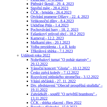
Pitěnský škrpál - 29. 4. 2023
Stavění máje - 28.4.2023
ČČK - brigáda - 26.4.2023
Otvírání pramene Olšavy - 22. 4. 2023
Velikonoční dílny - 8.4.2023
Ukliďme Pitín - 1.4.2023
Pochovávání basy - 18. 2. 2023
Fašankový průvod obcí - 18.2 2023
Karneval - 12.2. 2023
Maškarní ples - 20.1.2023
Volba prezidenta - I. a II. kolo
Tříkrálová sbírka - 7.1.2023
Události roku 2022
Nohejbalový turnaj "O pohár starosty" -
29.12.2022
Vánoční koncert "Gloria" - 10.12.2022
Česko zpívá koledy - 7.12.2022
Rozsvícení pitínského stromečku - 3.12.2022
Vítání občánků - 27. 11. 2022
Div. představení "Obecně prospěšná strašidla" -
19.11.2022
Zahrádkáři - soutěž "O největší bramboru" -
13.11.2022
ČČK - sbírka ošacení - říjen 2022
Beseda s důchodci - 15.9.2022