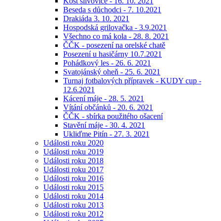
Košt slivovice - 16. 10. 2021
Beseda s důchodci - 7. 10.2021
Drakiáda 3. 10. 2021
Hospodská grilovačka - 3.9.2021
Všechno co má kola - 28. 8. 2021
ČČK - posezení na orelské chatě
Posezení u hasičárny 10.7.2021
Pohádkový les - 26. 6. 2021
Svatojánský oheň - 25. 6. 2021
Turnaj fotbalových přípravek - KUDY cup -
12.6.2021
Kácení máje - 28. 5. 2021
Vítání občánků - 20. 6. 2021
ČČK - sbírka použitého ošacení
Stavění máje - 30. 4. 2021
Ukliďme Pitín - 27. 3. 2021
Události roku 2020
Události roku 2019
Události roku 2018
Události roku 2017
Události roku 2016
Události roku 2015
Události roku 2014
Události roku 2013
Události roku 2012