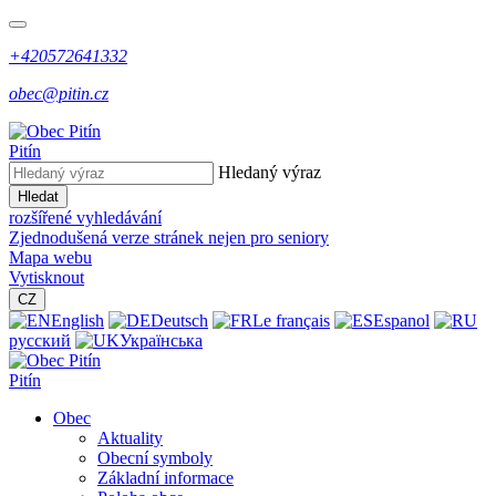
+420572641332
obec@pitin.cz
Pitín
Hledaný výraz
Hledat
rozšířené vyhledávání
Zjednodušená verze stránek nejen pro seniory
Mapa webu
Vytisknout
CZ
English
Deutsch
Le français
Espanol
русский
Українська
Pitín
Obec
Aktuality
Obecní symboly
Základní informace