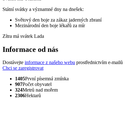
Státní svátky a významné dny na dnešek:
Světový den boje za zákaz jaderných zbraní
Mezinárodní den boje lékařů za mír
Zítra má svátek
Lada
Informace od nás
Dostávejte
informace z našeho webu
prostřednictvím e-mailů
Chci se zaregistrovat
1405
První písemná zmínka
907
Počet obyvatel
324
Metrů nad mořem
2306
Hektarů