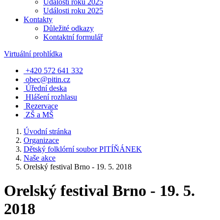
Události roku 2025
Události roku 2025
Kontakty
Důležité odkazy
Kontaktní formulář
Virtuální prohlídka
+420 572 641 332
obec@pitin.cz
Úřední deska
Hlášení rozhlasu
Rezervace
ZŠ a MŠ
Úvodní stránka
Organizace
Dětský folklórní soubor PITÍŇÁNEK
Naše akce
Orelský festival Brno - 19. 5. 2018
Orelský festival Brno - 19. 5.
2018