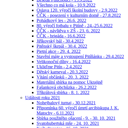
Všechno co má kola - 10.9.2022
Oslava 120. výročí školní budovy - 2.9.2022
ČČK - posezení v kulturním domě - 27.8.2022
Pohádkový les - 26.6. 2022
80. výročí fotbalu v Pitíně - 24.-25.6.2022
ČČK - návštěva v ZŠ - 23. 6. 2022
ČČK - brigáda - 16.6.2022
Jiříkovský bál - 30.4.2022
Pitěnský škrpál - 30.4. 2022
Pietní akce - 29. 4. 2022
Stavění máje a vystoupení Pitíňánku - 29.4.2022
Velikonoční dílny - 16.4.2022
Ukliďme Pitín - 2.4.2022
Dětský karneval - 20.3.2022
Vítání občánků - 20. 3. 2022
Materiální sbírka na pomoc Ukrajině
Fašanková obchůzka - 26.2.2022
Tříkrálová sbírka - 8. 1. 2022
Události roku 2021
Nohejbalový turnaj - 30.12.2021
Připomínka 60. výročí úmrtí arcibiskupa J. K.
Matochy - 6.11.2021
Sbírka použitého ošacení - 9. - 30. 10. 2021
Svatohubertská mše - 24. 10. 2021