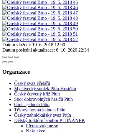
Datum vložení:
19. 6. 2018 12:00
Datum poslední aktualizace:
6. 10. 2020 22:34
Organizace
Český svaz včelařů
Myslivecký spolek Pitín-Hostětín
Český červený kříž Pitín
Sbor dobrovolných hasičů Pitín
Orel - jednota Pitín
Tělovýchovná jednota Pitín
Český zahrádkářský svaz Pitín
Dětský folklórní soubor PITÍŇÁNEK
Představujeme se
Naše akce