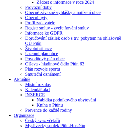
Žádost o informace v roce 2024
Provozní doby
Obecně závazné vyhlášky a nařízení obce
Obecní byty
Profil zadavatele
Registr smluv - zveřejňování smluv
Informace ke GDPR
Doručování zásilek osob s trv. pobytem na ohlašovně
OÚ Pitín
Životní situace
Územní plán obce
Povodňový plán obce
Olšava - hladinové čidlo Pitín 63
Plán rozvoje sportu
Smuteční oznámení
Aktuálně
Místní rozhlas
Kalendář akcí
INZERCE
Nabídka podnikového ubytování
Kniha o Pitínu
Prevence do každé rodiny
Organizace
Český svaz včelařů
Myslivecký spolek Pitín-Hostětín