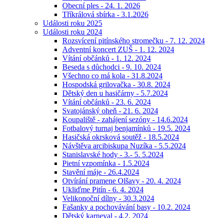
Obecní ples - 24. 1. 2026
Tříkrálová sbírka - 3.1.2026
Události roku 2025
Události roku 2024
Rozsvícení pitínského stromečku - 7. 12. 2024
Adventní koncert ZUŠ - 1. 12. 2024
Vítání občánků - 1. 12. 2024
Beseda s důchodci - 9. 10. 2024
Všechno co má kola - 31.8.2024
Hospodská grilovačka - 30.8. 2024
Dětský den u hasičárny - 5.7.2024
Vítání občánků - 23. 6. 2024
Svatojánský oheň - 21. 6. 2024
Koupaliště - zahájení sezóny - 14.6.2024
Fotbalový turnaj benjamínků - 19.5. 2024
Hasičská okrsková soutěž - 18.5.2024
Návštěva arcibiskupa Nuzíka - 5.5.2024
Stanislavské hody - 3.- 5. 5.2024
Pietní vzpomínka - 1.5.2024
Stavění máje - 26.4.2024
Otvírání pramene Olšavy - 20. 4. 2024
Ukliďme Pitín - 6. 4. 2024
Velikonoční dílny - 30.3.2024
Fašanky a pochovávání basy - 10.2. 2024
Dětský karneval - 4.2. 2024