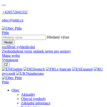
+420572641332
obec@pitin.cz
Pitín
Hledaný výraz
Hledat
rozšířené vyhledávání
Zjednodušená verze stránek nejen pro seniory
Mapa webu
Vytisknout
CZ
English
Deutsch
Le français
Espanol
русский
Українська
Pitín
Obec
Aktuality
Obecní symboly
Základní informace