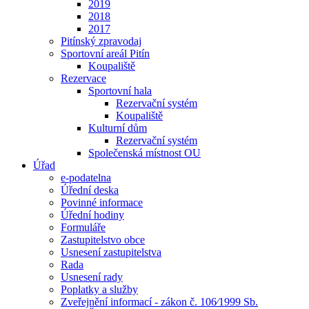
2019
2018
2017
Pitínský zpravodaj
Sportovní areál Pitín
Koupaliště
Rezervace
Sportovní hala
Rezervační systém
Koupaliště
Kulturní dům
Rezervační systém
Společenská místnost OU
Úřad
e-podatelna
Úřední deska
Povinné informace
Úřední hodiny
Formuláře
Zastupitelstvo obce
Usnesení zastupitelstva
Rada
Usnesení rady
Poplatky a služby
Zveřejnění informací - zákon č. 106⁄1999 Sb.