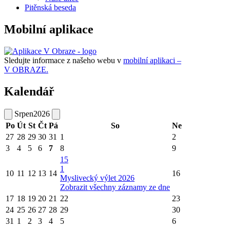
Pitěnská beseda
Mobilní aplikace
Sledujte informace z našeho webu v
mobilní aplikaci –
V OBRAZE.
Kalendář
Srpen
2026
Po
Út
St
Čt
Pá
So
Ne
27
28
29
30
31
1
2
3
4
5
6
7
8
9
15
1
10
11
12
13
14
16
Myslivecký výlet 2026
Zobrazit všechny záznamy ze dne
17
18
19
20
21
22
23
24
25
26
27
28
29
30
31
1
2
3
4
5
6