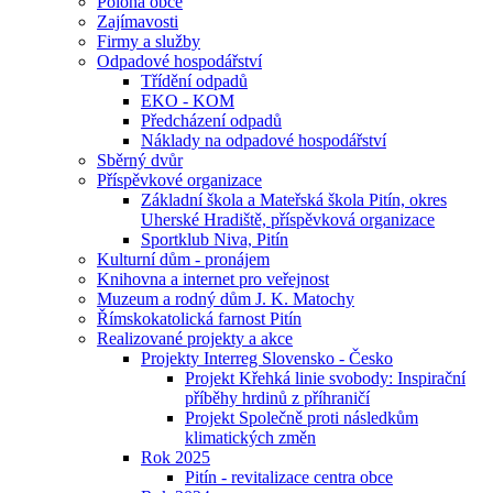
Poloha obce
Zajímavosti
Firmy a služby
Odpadové hospodářství
Třídění odpadů
EKO - KOM
Předcházení odpadů
Náklady na odpadové hospodářství
Sběrný dvůr
Příspěvkové organizace
Základní škola a Mateřská škola Pitín, okres
Uherské Hradiště, příspěvková organizace
Sportklub Niva, Pitín
Kulturní dům - pronájem
Knihovna a internet pro veřejnost
Muzeum a rodný dům J. K. Matochy
Římskokatolická farnost Pitín
Realizované projekty a akce
Projekty Interreg Slovensko - Česko
Projekt Křehká linie svobody: Inspirační
příběhy hrdinů z příhraničí
Projekt Společně proti následkům
klimatických změn
Rok 2025
Pitín - revitalizace centra obce