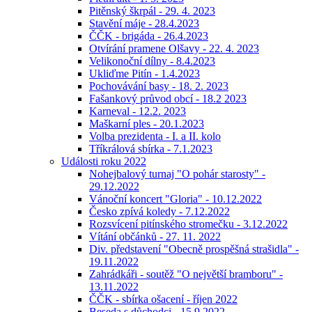
Pitěnský škrpál - 29. 4. 2023
Stavění máje - 28.4.2023
ČČK - brigáda - 26.4.2023
Otvírání pramene Olšavy - 22. 4. 2023
Velikonoční dílny - 8.4.2023
Ukliďme Pitín - 1.4.2023
Pochovávání basy - 18. 2. 2023
Fašankový průvod obcí - 18.2 2023
Karneval - 12.2. 2023
Maškarní ples - 20.1.2023
Volba prezidenta - I. a II. kolo
Tříkrálová sbírka - 7.1.2023
Události roku 2022
Nohejbalový turnaj "O pohár starosty" -
29.12.2022
Vánoční koncert "Gloria" - 10.12.2022
Česko zpívá koledy - 7.12.2022
Rozsvícení pitínského stromečku - 3.12.2022
Vítání občánků - 27. 11. 2022
Div. představení "Obecně prospěšná strašidla" -
19.11.2022
Zahrádkáři - soutěž "O největší bramboru" -
13.11.2022
ČČK - sbírka ošacení - říjen 2022
Beseda s důchodci - 15.9.2022