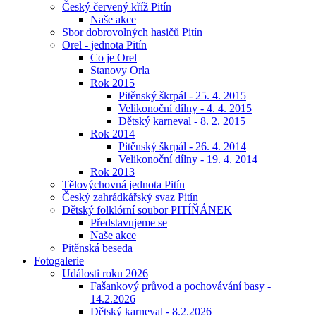
Český červený kříž Pitín
Naše akce
Sbor dobrovolných hasičů Pitín
Orel - jednota Pitín
Co je Orel
Stanovy Orla
Rok 2015
Pitěnský škrpál - 25. 4. 2015
Velikonoční dílny - 4. 4. 2015
Dětský karneval - 8. 2. 2015
Rok 2014
Pitěnský škrpál - 26. 4. 2014
Velikonoční dílny - 19. 4. 2014
Rok 2013
Tělovýchovná jednota Pitín
Český zahrádkářský svaz Pitín
Dětský folklórní soubor PITÍŇÁNEK
Představujeme se
Naše akce
Pitěnská beseda
Fotogalerie
Události roku 2026
Fašankový průvod a pochovávání basy -
14.2.2026
Dětský karneval - 8.2.2026