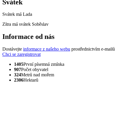
Svátek
Svátek má
Lada
Zítra má svátek
Soběslav
Informace od nás
Dostávejte
informace z našeho webu
prostřednictvím e-mailů
Chci se zaregistrovat
1405
První písemná zmínka
907
Počet obyvatel
324
Metrů nad mořem
2306
Hektarů