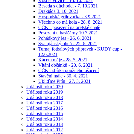
Košt slivovice - 16. 10. 2021
Beseda s důchodci - 7. 10.2021
Drakiáda 3. 10. 2021
Hospodská grilovačka - 3.9.2021
Všechno co má kola - 28. 8. 2021
ČČK - posezení na orelské chatě
Posezení u hasičárny 10.7.2021
Pohádkový les - 26. 6. 2021
Svatojánský oheň - 25. 6. 2021
Turnaj fotbalových přípravek - KUDY cup -
12.6.2021
Kácení máje - 28. 5. 2021
Vítání občánků - 20. 6. 2021
ČČK - sbírka použitého ošacení
Stavění máje - 30. 4. 2021
Ukliďme Pitín - 27. 3. 2021
Události roku 2020
Události roku 2019
Události roku 2018
Události roku 2017
Události roku 2016
Události roku 2015
Události roku 2014
Události roku 2013
Události roku 2012