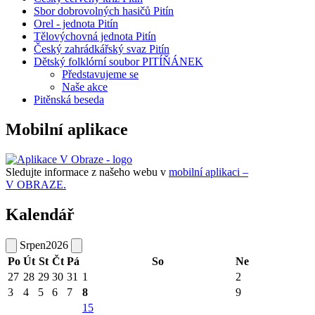
Sbor dobrovolných hasičů Pitín
Orel - jednota Pitín
Tělovýchovná jednota Pitín
Český zahrádkářský svaz Pitín
Dětský folklórní soubor PITÍŇÁNEK
Představujeme se
Naše akce
Pitěnská beseda
Mobilní aplikace
Sledujte informace z našeho webu v
mobilní aplikaci –
V OBRAZE.
Kalendář
Srpen
2026
Po
Út
St
Čt
Pá
So
Ne
27
28
29
30
31
1
2
3
4
5
6
7
8
9
15