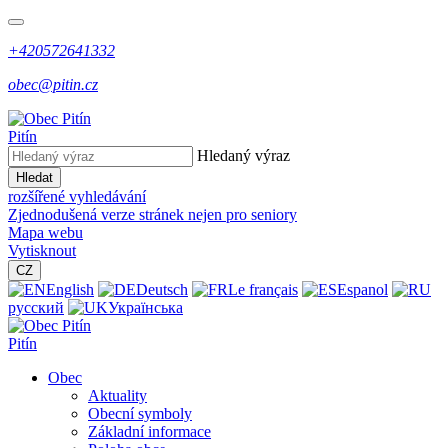
+420572641332
obec@pitin.cz
Pitín
Hledaný výraz
Hledat
rozšířené vyhledávání
Zjednodušená verze stránek nejen pro seniory
Mapa webu
Vytisknout
CZ
English
Deutsch
Le français
Espanol
русский
Українська
Pitín
Obec
Aktuality
Obecní symboly
Základní informace