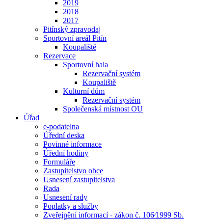
2019
2018
2017
Pitínský zpravodaj
Sportovní areál Pitín
Koupaliště
Rezervace
Sportovní hala
Rezervační systém
Koupaliště
Kulturní dům
Rezervační systém
Společenská místnost OU
Úřad
e-podatelna
Úřední deska
Povinné informace
Úřední hodiny
Formuláře
Zastupitelstvo obce
Usnesení zastupitelstva
Rada
Usnesení rady
Poplatky a služby
Zveřejnění informací - zákon č. 106⁄1999 Sb.