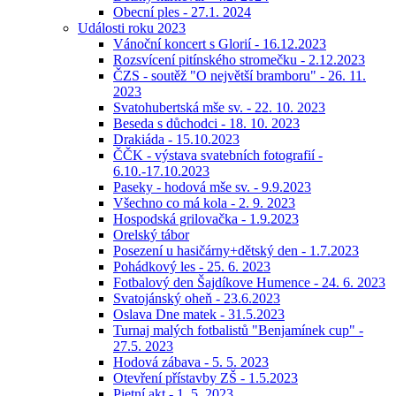
Obecní ples - 27.1. 2024
Události roku 2023
Vánoční koncert s Glorií - 16.12.2023
Rozsvícení pitínského stromečku - 2.12.2023
ČZS - soutěž "O největší bramboru" - 26. 11.
2023
Svatohubertská mše sv. - 22. 10. 2023
Beseda s důchodci - 18. 10. 2023
Drakiáda - 15.10.2023
ČČK - výstava svatebních fotografií -
6.10.-17.10.2023
Paseky - hodová mše sv. - 9.9.2023
Všechno co má kola - 2. 9. 2023
Hospodská grilovačka - 1.9.2023
Orelský tábor
Posezení u hasičárny+dětský den - 1.7.2023
Pohádkový les - 25. 6. 2023
Fotbalový den Šajdíkove Humence - 24. 6. 2023
Svatojánský oheň - 23.6.2023
Oslava Dne matek - 31.5.2023
Turnaj malých fotbalistů "Benjamínek cup" -
27.5. 2023
Hodová zábava - 5. 5. 2023
Otevření přístavby ZŠ - 1.5.2023
Pietní akt - 1. 5. 2023