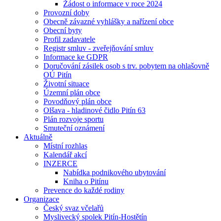
Žádost o informace v roce 2024
Provozní doby
Obecně závazné vyhlášky a nařízení obce
Obecní byty
Profil zadavatele
Registr smluv - zveřejňování smluv
Informace ke GDPR
Doručování zásilek osob s trv. pobytem na ohlašovně
OÚ Pitín
Životní situace
Územní plán obce
Povodňový plán obce
Olšava - hladinové čidlo Pitín 63
Plán rozvoje sportu
Smuteční oznámení
Aktuálně
Místní rozhlas
Kalendář akcí
INZERCE
Nabídka podnikového ubytování
Kniha o Pitínu
Prevence do každé rodiny
Organizace
Český svaz včelařů
Myslivecký spolek Pitín-Hostětín