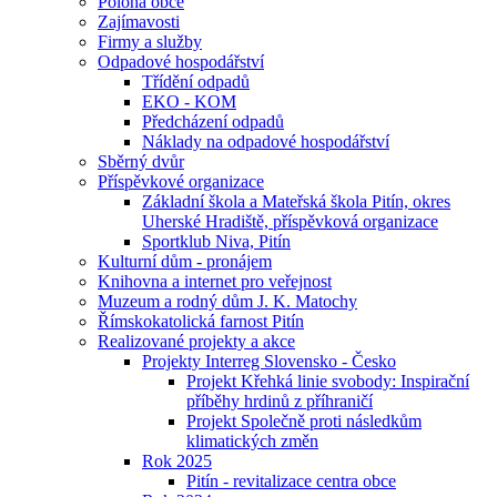
Poloha obce
Zajímavosti
Firmy a služby
Odpadové hospodářství
Třídění odpadů
EKO - KOM
Předcházení odpadů
Náklady na odpadové hospodářství
Sběrný dvůr
Příspěvkové organizace
Základní škola a Mateřská škola Pitín, okres
Uherské Hradiště, příspěvková organizace
Sportklub Niva, Pitín
Kulturní dům - pronájem
Knihovna a internet pro veřejnost
Muzeum a rodný dům J. K. Matochy
Římskokatolická farnost Pitín
Realizované projekty a akce
Projekty Interreg Slovensko - Česko
Projekt Křehká linie svobody: Inspirační
příběhy hrdinů z příhraničí
Projekt Společně proti následkům
klimatických změn
Rok 2025
Pitín - revitalizace centra obce