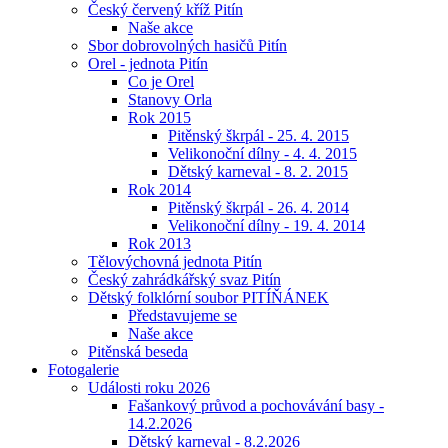
Český červený kříž Pitín
Naše akce
Sbor dobrovolných hasičů Pitín
Orel - jednota Pitín
Co je Orel
Stanovy Orla
Rok 2015
Pitěnský škrpál - 25. 4. 2015
Velikonoční dílny - 4. 4. 2015
Dětský karneval - 8. 2. 2015
Rok 2014
Pitěnský škrpál - 26. 4. 2014
Velikonoční dílny - 19. 4. 2014
Rok 2013
Tělovýchovná jednota Pitín
Český zahrádkářský svaz Pitín
Dětský folklórní soubor PITÍŇÁNEK
Představujeme se
Naše akce
Pitěnská beseda
Fotogalerie
Události roku 2026
Fašankový průvod a pochovávání basy -
14.2.2026
Dětský karneval - 8.2.2026