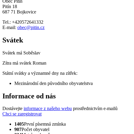
Obec Pitín
Pitín 18
687 71 Bojkovice
Tel.: +420572641332
E-mail:
obec@pitin.cz
Svátek
Svátek má
Soběslav
Zítra má svátek
Roman
Státní svátky a významné dny na zítřek:
Mezinárodní den původního obyvatelstva
Informace od nás
Dostávejte
informace z našeho webu
prostřednictvím e-mailů
Chci se zaregistrovat
1405
První písemná zmínka
907
Počet obyvatel