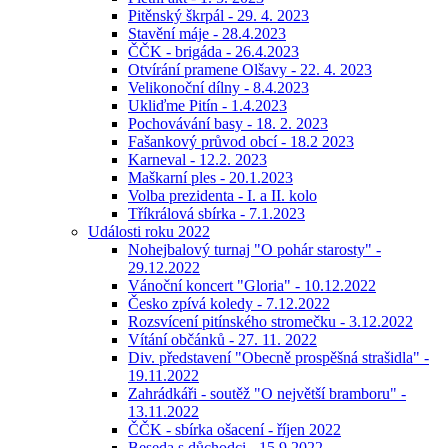
Pitěnský škrpál - 29. 4. 2023
Stavění máje - 28.4.2023
ČČK - brigáda - 26.4.2023
Otvírání pramene Olšavy - 22. 4. 2023
Velikonoční dílny - 8.4.2023
Ukliďme Pitín - 1.4.2023
Pochovávání basy - 18. 2. 2023
Fašankový průvod obcí - 18.2 2023
Karneval - 12.2. 2023
Maškarní ples - 20.1.2023
Volba prezidenta - I. a II. kolo
Tříkrálová sbírka - 7.1.2023
Události roku 2022
Nohejbalový turnaj "O pohár starosty" -
29.12.2022
Vánoční koncert "Gloria" - 10.12.2022
Česko zpívá koledy - 7.12.2022
Rozsvícení pitínského stromečku - 3.12.2022
Vítání občánků - 27. 11. 2022
Div. představení "Obecně prospěšná strašidla" -
19.11.2022
Zahrádkáři - soutěž "O největší bramboru" -
13.11.2022
ČČK - sbírka ošacení - říjen 2022
Beseda s důchodci - 15.9.2022