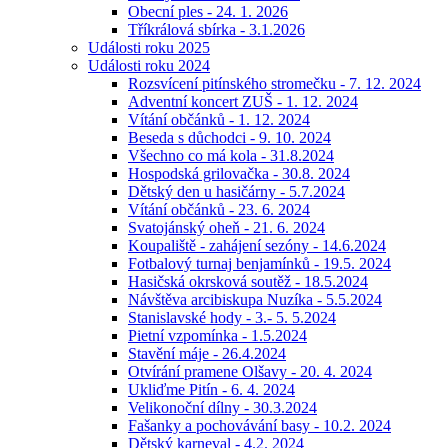
Obecní ples - 24. 1. 2026
Tříkrálová sbírka - 3.1.2026
Události roku 2025
Události roku 2024
Rozsvícení pitínského stromečku - 7. 12. 2024
Adventní koncert ZUŠ - 1. 12. 2024
Vítání občánků - 1. 12. 2024
Beseda s důchodci - 9. 10. 2024
Všechno co má kola - 31.8.2024
Hospodská grilovačka - 30.8. 2024
Dětský den u hasičárny - 5.7.2024
Vítání občánků - 23. 6. 2024
Svatojánský oheň - 21. 6. 2024
Koupaliště - zahájení sezóny - 14.6.2024
Fotbalový turnaj benjamínků - 19.5. 2024
Hasičská okrsková soutěž - 18.5.2024
Návštěva arcibiskupa Nuzíka - 5.5.2024
Stanislavské hody - 3.- 5. 5.2024
Pietní vzpomínka - 1.5.2024
Stavění máje - 26.4.2024
Otvírání pramene Olšavy - 20. 4. 2024
Ukliďme Pitín - 6. 4. 2024
Velikonoční dílny - 30.3.2024
Fašanky a pochovávání basy - 10.2. 2024
Dětský karneval - 4.2. 2024