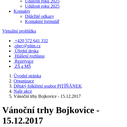
Události roku 2025
Události roku 2025
Kontakty
Důležité odkazy
Kontaktní formulář
Virtuální prohlídka
+420 572 641 332
obec@pitin.cz
Úřední deska
Hlášení rozhlasu
Rezervace
ZŠ a MŠ
Úvodní stránka
Organizace
Dětský folklórní soubor PITÍŇÁNEK
Naše akce
Vánoční trhy Bojkovice - 15.12.2017
Vánoční trhy Bojkovice -
15.12.2017