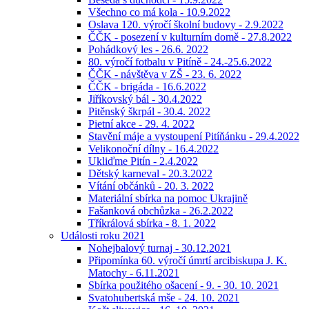
Všechno co má kola - 10.9.2022
Oslava 120. výročí školní budovy - 2.9.2022
ČČK - posezení v kulturním domě - 27.8.2022
Pohádkový les - 26.6. 2022
80. výročí fotbalu v Pitíně - 24.-25.6.2022
ČČK - návštěva v ZŠ - 23. 6. 2022
ČČK - brigáda - 16.6.2022
Jiříkovský bál - 30.4.2022
Pitěnský škrpál - 30.4. 2022
Pietní akce - 29. 4. 2022
Stavění máje a vystoupení Pitíňánku - 29.4.2022
Velikonoční dílny - 16.4.2022
Ukliďme Pitín - 2.4.2022
Dětský karneval - 20.3.2022
Vítání občánků - 20. 3. 2022
Materiální sbírka na pomoc Ukrajině
Fašanková obchůzka - 26.2.2022
Tříkrálová sbírka - 8. 1. 2022
Události roku 2021
Nohejbalový turnaj - 30.12.2021
Připomínka 60. výročí úmrtí arcibiskupa J. K.
Matochy - 6.11.2021
Sbírka použitého ošacení - 9. - 30. 10. 2021
Svatohubertská mše - 24. 10. 2021