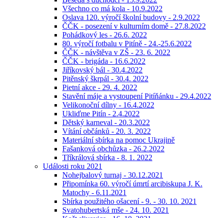
Všechno co má kola - 10.9.2022
Oslava 120. výročí školní budovy - 2.9.2022
ČČK - posezení v kulturním domě - 27.8.2022
Pohádkový les - 26.6. 2022
80. výročí fotbalu v Pitíně - 24.-25.6.2022
ČČK - návštěva v ZŠ - 23. 6. 2022
ČČK - brigáda - 16.6.2022
Jiříkovský bál - 30.4.2022
Pitěnský škrpál - 30.4. 2022
Pietní akce - 29. 4. 2022
Stavění máje a vystoupení Pitíňánku - 29.4.2022
Velikonoční dílny - 16.4.2022
Ukliďme Pitín - 2.4.2022
Dětský karneval - 20.3.2022
Vítání občánků - 20. 3. 2022
Materiální sbírka na pomoc Ukrajině
Fašanková obchůzka - 26.2.2022
Tříkrálová sbírka - 8. 1. 2022
Události roku 2021
Nohejbalový turnaj - 30.12.2021
Připomínka 60. výročí úmrtí arcibiskupa J. K.
Matochy - 6.11.2021
Sbírka použitého ošacení - 9. - 30. 10. 2021
Svatohubertská mše - 24. 10. 2021