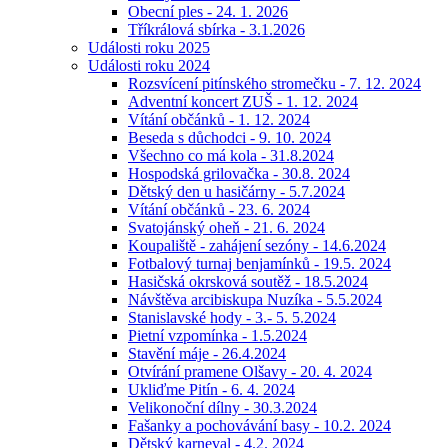
Obecní ples - 24. 1. 2026
Tříkrálová sbírka - 3.1.2026
Události roku 2025
Události roku 2024
Rozsvícení pitínského stromečku - 7. 12. 2024
Adventní koncert ZUŠ - 1. 12. 2024
Vítání občánků - 1. 12. 2024
Beseda s důchodci - 9. 10. 2024
Všechno co má kola - 31.8.2024
Hospodská grilovačka - 30.8. 2024
Dětský den u hasičárny - 5.7.2024
Vítání občánků - 23. 6. 2024
Svatojánský oheň - 21. 6. 2024
Koupaliště - zahájení sezóny - 14.6.2024
Fotbalový turnaj benjamínků - 19.5. 2024
Hasičská okrsková soutěž - 18.5.2024
Návštěva arcibiskupa Nuzíka - 5.5.2024
Stanislavské hody - 3.- 5. 5.2024
Pietní vzpomínka - 1.5.2024
Stavění máje - 26.4.2024
Otvírání pramene Olšavy - 20. 4. 2024
Ukliďme Pitín - 6. 4. 2024
Velikonoční dílny - 30.3.2024
Fašanky a pochovávání basy - 10.2. 2024
Dětský karneval - 4.2. 2024