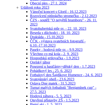
Obecní ples - 27.1. 2024
Události roku 2023
Vánoční koncert s Glorií - 16.12.2023
Rozsvícení pitínského stromečku - 2.12.2023
ČZS - soutěž "O největší bramboru" - 26. 11.
2023
Svatohubertská mše sv. - 22. 10. 2023
Beseda s důchodci - 18. 10. 2023
Drakiáda - 15.10.2023
ČČK - výstava svatebních fotografií -
6.10.-17.10.2023
Paseky - hodová mše sv. - 9.9.2023
Všechno co má kola - 2. 9. 2023
Hospodská grilovačka - 1.9.2023
Orelský tábor
Posezení u hasičárny+dětský den - 1.7.2023
Pohádkový les - 25. 6. 2023
Fotbalový den Šajdíkove Humence - 24. 6. 2023
Svatojánský oheň - 23.6.2023
Oslava Dne matek - 31.5.2023
Turnaj malých fotbalistů "Benjamínek cup" -
27.5. 2023
Hodová zábava - 5. 5. 2023
Otevření přístavby ZŠ - 1.5.2023
Pietní akt - 1. 5. 2023