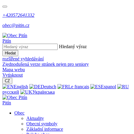
+420572641332
obec@pitin.cz
Pitín
Hledaný výraz
Hledat
rozšířené vyhledávání
Zjednodušená verze stránek nejen pro seniory
Mapa webu
Vytisknout
CZ
English
Deutsch
Le français
Espanol
русский
Українська
Pitín
Obec
Aktuality
Obecní symboly
Základní informace