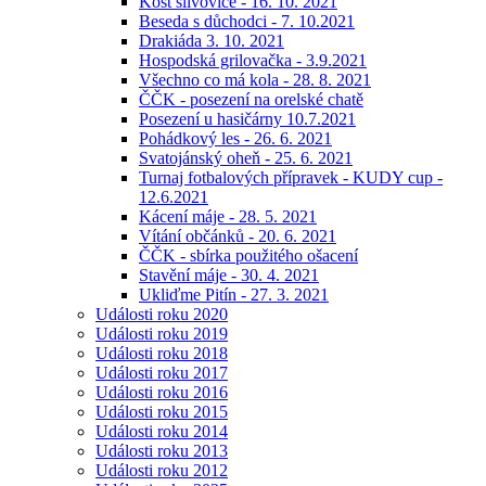
Košt slivovice - 16. 10. 2021
Beseda s důchodci - 7. 10.2021
Drakiáda 3. 10. 2021
Hospodská grilovačka - 3.9.2021
Všechno co má kola - 28. 8. 2021
ČČK - posezení na orelské chatě
Posezení u hasičárny 10.7.2021
Pohádkový les - 26. 6. 2021
Svatojánský oheň - 25. 6. 2021
Turnaj fotbalových přípravek - KUDY cup -
12.6.2021
Kácení máje - 28. 5. 2021
Vítání občánků - 20. 6. 2021
ČČK - sbírka použitého ošacení
Stavění máje - 30. 4. 2021
Ukliďme Pitín - 27. 3. 2021
Události roku 2020
Události roku 2019
Události roku 2018
Události roku 2017
Události roku 2016
Události roku 2015
Události roku 2014
Události roku 2013
Události roku 2012