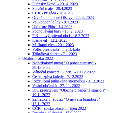
Pitěnský škrpál - 29. 4. 2023
Stavění máje - 28.4.2023
ČČK - brigáda - 26.4.2023
Otvírání pramene Olšavy - 22. 4. 2023
Velikonoční dílny - 8.4.2023
Ukliďme Pitín - 1.4.2023
Pochovávání basy - 18. 2. 2023
Fašankový průvod obcí - 18.2 2023
Karneval - 12.2. 2023
Maškarní ples - 20.1.2023
Volba prezidenta - I. a II. kolo
Tříkrálová sbírka - 7.1.2023
Události roku 2022
Nohejbalový turnaj "O pohár starosty" -
29.12.2022
Vánoční koncert "Gloria" - 10.12.2022
Česko zpívá koledy - 7.12.2022
Rozsvícení pitínského stromečku - 3.12.2022
Vítání občánků - 27. 11. 2022
Div. představení "Obecně prospěšná strašidla" -
19.11.2022
Zahrádkáři - soutěž "O největší bramboru" -
13.11.2022
ČČK - sbírka ošacení - říjen 2022
Beseda s důchodci - 15.9.2022