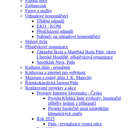
Poloha obce
Zajímavosti
Firmy a služby
Odpadové hospodářství
Třídění odpadů
EKO - KOM
Předcházení odpadů
Náklady na odpadové hospodářství
Sběrný dvůr
Příspěvkové organizace
Základní škola a Mateřská škola Pitín, okres
Uherské Hradiště, příspěvková organizace
Sportklub Niva, Pitín
Kulturní dům - pronájem
Knihovna a internet pro veřejnost
Muzeum a rodný dům J. K. Matochy
Římskokatolická farnost Pitín
Realizované projekty a akce
Projekty Interreg Slovensko - Česko
Projekt Křehká linie svobody: Inspirační
příběhy hrdinů z příhraničí
Projekt Společně proti následkům
klimatických změn
Rok 2025
Pitín - revitalizace centra obce