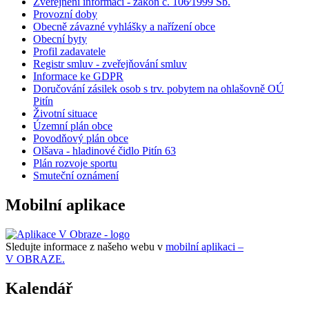
Zveřejnění informací - zákon č. 106⁄1999 Sb.
Provozní doby
Obecně závazné vyhlášky a nařízení obce
Obecní byty
Profil zadavatele
Registr smluv - zveřejňování smluv
Informace ke GDPR
Doručování zásilek osob s trv. pobytem na ohlašovně OÚ
Pitín
Životní situace
Územní plán obce
Povodňový plán obce
Olšava - hladinové čidlo Pitín 63
Plán rozvoje sportu
Smuteční oznámení
Mobilní aplikace
Sledujte informace z našeho webu v
mobilní aplikaci –
V OBRAZE.
Kalendář