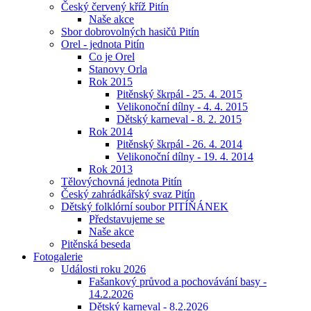
Český červený kříž Pitín
Naše akce
Sbor dobrovolných hasičů Pitín
Orel - jednota Pitín
Co je Orel
Stanovy Orla
Rok 2015
Pitěnský škrpál - 25. 4. 2015
Velikonoční dílny - 4. 4. 2015
Dětský karneval - 8. 2. 2015
Rok 2014
Pitěnský škrpál - 26. 4. 2014
Velikonoční dílny - 19. 4. 2014
Rok 2013
Tělovýchovná jednota Pitín
Český zahrádkářský svaz Pitín
Dětský folklórní soubor PITÍŇÁNEK
Představujeme se
Naše akce
Pitěnská beseda
Fotogalerie
Události roku 2026
Fašankový průvod a pochovávání basy -
14.2.2026
Dětský karneval - 8.2.2026