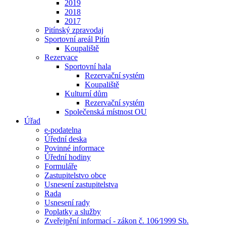
2019
2018
2017
Pitínský zpravodaj
Sportovní areál Pitín
Koupaliště
Rezervace
Sportovní hala
Rezervační systém
Koupaliště
Kulturní dům
Rezervační systém
Společenská místnost OU
Úřad
e-podatelna
Úřední deska
Povinné informace
Úřední hodiny
Formuláře
Zastupitelstvo obce
Usnesení zastupitelstva
Rada
Usnesení rady
Poplatky a služby
Zveřejnění informací - zákon č. 106⁄1999 Sb.