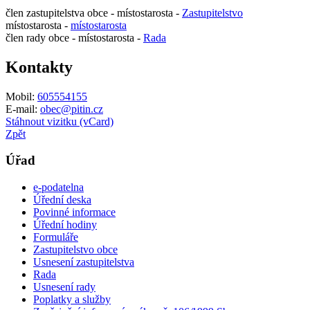
člen zastupitelstva obce - místostarosta -
Zastupitelstvo
místostarosta -
místostarosta
člen rady obce - místostarosta -
Rada
Kontakty
Mobil:
605554155
E-mail:
obec@pitin.cz
Stáhnout vizitku (vCard)
Zpět
Úřad
e-podatelna
Úřední deska
Povinné informace
Úřední hodiny
Formuláře
Zastupitelstvo obce
Usnesení zastupitelstva
Rada
Usnesení rady
Poplatky a služby