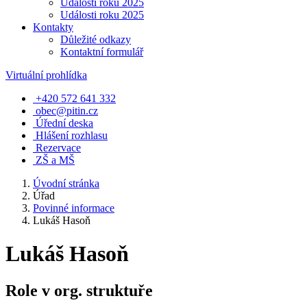
Události roku 2025
Události roku 2025
Kontakty
Důležité odkazy
Kontaktní formulář
Virtuální prohlídka
+420 572 641 332
obec@pitin.cz
Úřední deska
Hlášení rozhlasu
Rezervace
ZŠ a MŠ
Úvodní stránka
Úřad
Povinné informace
Lukáš Hasoň
Lukáš Hasoň
Role v org. struktuře