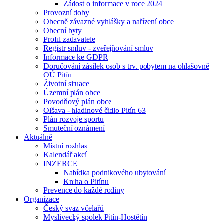
Žádost o informace v roce 2024
Provozní doby
Obecně závazné vyhlášky a nařízení obce
Obecní byty
Profil zadavatele
Registr smluv - zveřejňování smluv
Informace ke GDPR
Doručování zásilek osob s trv. pobytem na ohlašovně
OÚ Pitín
Životní situace
Územní plán obce
Povodňový plán obce
Olšava - hladinové čidlo Pitín 63
Plán rozvoje sportu
Smuteční oznámení
Aktuálně
Místní rozhlas
Kalendář akcí
INZERCE
Nabídka podnikového ubytování
Kniha o Pitínu
Prevence do každé rodiny
Organizace
Český svaz včelařů
Myslivecký spolek Pitín-Hostětín