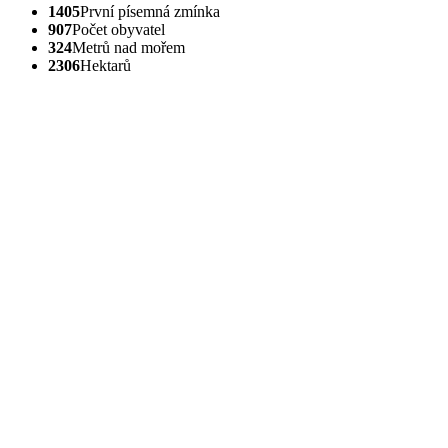
1405
První písemná zmínka
907
Počet obyvatel
324
Metrů nad mořem
2306
Hektarů