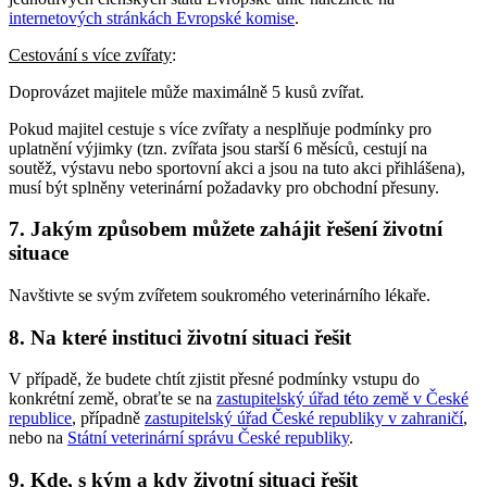
internetových stránkách Evropské komise
.
Cestování s více zvířaty
:
Doprovázet majitele může maximálně 5 kusů zvířat.
Pokud majitel cestuje s více zvířaty a nesplňuje podmínky pro
uplatnění výjimky (tzn. zvířata jsou starší 6 měsíců, cestují na
soutěž, výstavu nebo sportovní akci a jsou na tuto akci přihlášena),
musí být splněny veterinární požadavky pro obchodní přesuny.
7. Jakým způsobem můžete zahájit řešení životní
situace
Navštivte se svým zvířetem soukromého veterinárního lékaře.
8. Na které instituci životní situaci řešit
V případě, že budete chtít zjistit přesné podmínky vstupu do
konkrétní země, obraťte se na
zastupitelský úřad této země v České
republice
, případně
zastupitelský úřad České republiky v zahraničí
,
nebo na
Státní veterinární správu České republiky
.
9. Kde, s kým a kdy životní situaci řešit