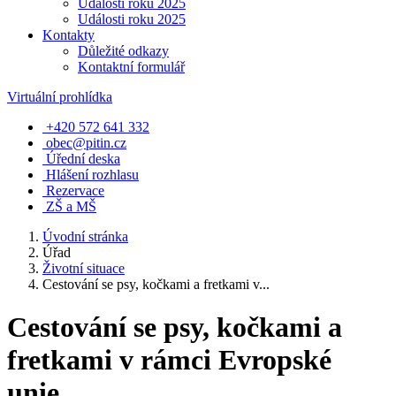
Události roku 2025
Události roku 2025
Kontakty
Důležité odkazy
Kontaktní formulář
Virtuální prohlídka
+420 572 641 332
obec@pitin.cz
Úřední deska
Hlášení rozhlasu
Rezervace
ZŠ a MŠ
Úvodní stránka
Úřad
Životní situace
Cestování se psy, kočkami a fretkami v...
Cestování se psy, kočkami a
fretkami v rámci Evropské
unie