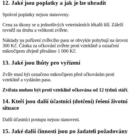
12. Jaké jsou poplatky a jak je lze uhradit
Správní poplatky nejsou stanoveny.
Cena za úkony se u jednotlivých veterinárních lékařů liší. Záleží
rovněž na druhu a velikosti zvířete.
Náklady na pořízení zvířecího pasu se obvykle pohybují na úrovni
300 Kč. Částka za očkování zvířete proti vzteklině a označení
mikročipem zřejmě přesáhne 1 000 Kč.
13. Jaké jsou lhůty pro vyřízení
Zvíře musí být označeno mikročipem před očkováním proti
vzteklině a vydáním pasu.
Zvířata mohou být proti vzteklině očkována od 12 týdnů stáří
.
14. Kteří jsou další účastníci (dotčení) řešení životní
situace
Další účastníci postupu nejsou stanoveni.
15. Jaké další činnosti jsou po žadateli požadovány