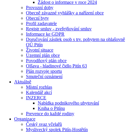
Žádost o informace v roce 2024
Provozní doby
Obecně závazné vyhlášky a nařízení obce
Obecní byty
Profil zadavatele
Registr smluv - zveřejňování smluv
Informace ke GDPR
Doručování zásilek osob s trv. pobytem na ohlašovně
OÚ Pitín
Životní situace
Územní plán obce
Povodňový plán obce
Olšava - hladinové čidlo Pitín 63
Plán rozvoje sportu
Smuteční oznámení
Aktuálně
Místní rozhlas
Kalendář akcí
INZERCE
Nabídka podnikového ubytování
Kniha o Pitínu
Prevence do každé rodiny
Organizace
Český svaz včelařů
Myslivecký spolek Pitín-Hostětín