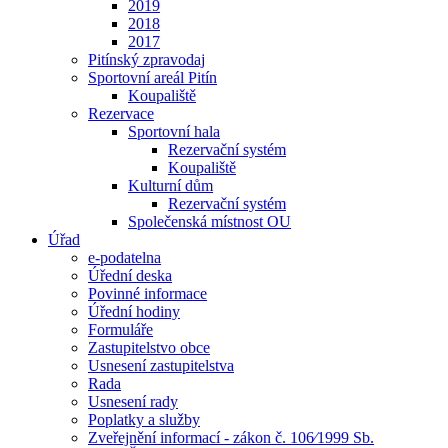
2019
2018
2017
Pitínský zpravodaj
Sportovní areál Pitín
Koupaliště
Rezervace
Sportovní hala
Rezervační systém
Koupaliště
Kulturní dům
Rezervační systém
Společenská místnost OU
Úřad
e-podatelna
Úřední deska
Povinné informace
Úřední hodiny
Formuláře
Zastupitelstvo obce
Usnesení zastupitelstva
Rada
Usnesení rady
Poplatky a služby
Zveřejnění informací - zákon č. 106⁄1999 Sb.