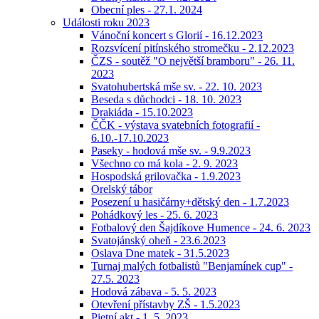
Obecní ples - 27.1. 2024
Události roku 2023
Vánoční koncert s Glorií - 16.12.2023
Rozsvícení pitínského stromečku - 2.12.2023
ČZS - soutěž "O největší bramboru" - 26. 11.
2023
Svatohubertská mše sv. - 22. 10. 2023
Beseda s důchodci - 18. 10. 2023
Drakiáda - 15.10.2023
ČČK - výstava svatebních fotografií -
6.10.-17.10.2023
Paseky - hodová mše sv. - 9.9.2023
Všechno co má kola - 2. 9. 2023
Hospodská grilovačka - 1.9.2023
Orelský tábor
Posezení u hasičárny+dětský den - 1.7.2023
Pohádkový les - 25. 6. 2023
Fotbalový den Šajdíkove Humence - 24. 6. 2023
Svatojánský oheň - 23.6.2023
Oslava Dne matek - 31.5.2023
Turnaj malých fotbalistů "Benjamínek cup" -
27.5. 2023
Hodová zábava - 5. 5. 2023
Otevření přístavby ZŠ - 1.5.2023
Pietní akt - 1. 5. 2023