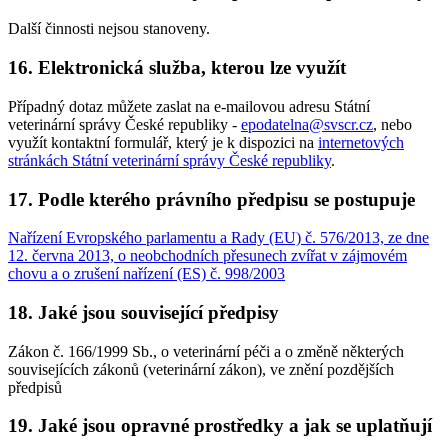
Další činnosti nejsou stanoveny.
16. Elektronická služba, kterou lze využít
Případný dotaz můžete zaslat na e-mailovou adresu Státní
veterinární správy České republiky -
epodatelna@svscr.cz
, nebo
využít kontaktní formulář, který je k dispozici na
internetových
stránkách Státní veterinární správy České republiky
.
17. Podle kterého právního předpisu se postupuje
Nařízení Evropského parlamentu a Rady (EU) č. 576/2013, ze dne
12. června 2013, o neobchodních přesunech zvířat v zájmovém
chovu a o zrušení nařízení (ES) č. 998/2003
18. Jaké jsou související předpisy
Zákon č. 166/1999 Sb., o veterinární péči a o změně některých
souvisejících zákonů (veterinární zákon), ve znění pozdějších
předpisů
19. Jaké jsou opravné prostředky a jak se uplatňují