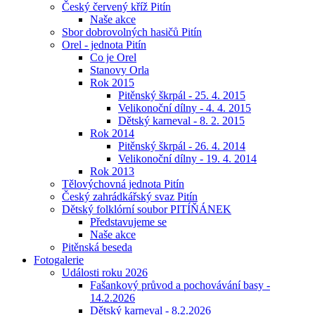
Český červený kříž Pitín
Naše akce
Sbor dobrovolných hasičů Pitín
Orel - jednota Pitín
Co je Orel
Stanovy Orla
Rok 2015
Pitěnský škrpál - 25. 4. 2015
Velikonoční dílny - 4. 4. 2015
Dětský karneval - 8. 2. 2015
Rok 2014
Pitěnský škrpál - 26. 4. 2014
Velikonoční dílny - 19. 4. 2014
Rok 2013
Tělovýchovná jednota Pitín
Český zahrádkářský svaz Pitín
Dětský folklórní soubor PITÍŇÁNEK
Představujeme se
Naše akce
Pitěnská beseda
Fotogalerie
Události roku 2026
Fašankový průvod a pochovávání basy -
14.2.2026
Dětský karneval - 8.2.2026