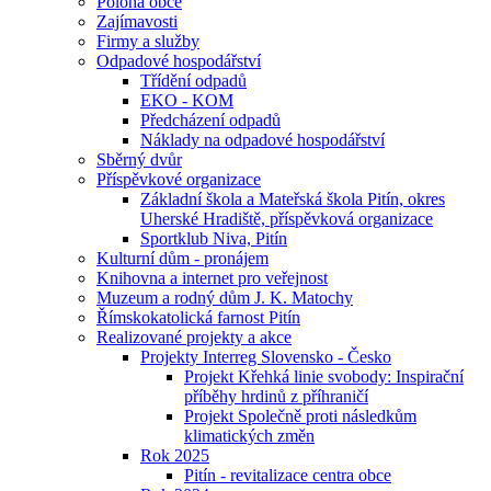
Poloha obce
Zajímavosti
Firmy a služby
Odpadové hospodářství
Třídění odpadů
EKO - KOM
Předcházení odpadů
Náklady na odpadové hospodářství
Sběrný dvůr
Příspěvkové organizace
Základní škola a Mateřská škola Pitín, okres
Uherské Hradiště, příspěvková organizace
Sportklub Niva, Pitín
Kulturní dům - pronájem
Knihovna a internet pro veřejnost
Muzeum a rodný dům J. K. Matochy
Římskokatolická farnost Pitín
Realizované projekty a akce
Projekty Interreg Slovensko - Česko
Projekt Křehká linie svobody: Inspirační
příběhy hrdinů z příhraničí
Projekt Společně proti následkům
klimatických změn
Rok 2025
Pitín - revitalizace centra obce