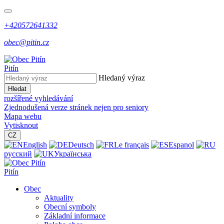
+420572641332
obec@pitin.cz
Pitín
Hledaný výraz
Hledat
rozšířené vyhledávání
Zjednodušená verze stránek nejen pro seniory
Mapa webu
Vytisknout
CZ
English
Deutsch
Le français
Espanol
русский
Українська
Pitín
Obec
Aktuality
Obecní symboly
Základní informace