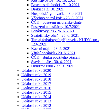
Košt slivovice - 16. 10. 2021
Beseda s důchodci - 7. 10.2021
Drakiáda 3. 10. 2021
Hospodská grilovačka - 3.9.2021
Všechno co má kola - 28. 8. 2021
ČČK - posezení na orelské chatě
Posezení u hasičárny 10.7.2021
Pohádkový les - 26. 6. 2021
Svatojánský oheň - 25. 6. 2021
Turnaj fotbalových přípravek - KUDY cup -
12.6.2021
Kácení máje - 28. 5. 2021
Vítání občánků - 20. 6. 2021
ČČK - sbírka použitého ošacení
Stavění máje - 30. 4. 2021
Ukliďme Pitín - 27. 3. 2021
Události roku 2020
Události roku 2019
Události roku 2018
Události roku 2017
Události roku 2016
Události roku 2015
Události roku 2014
Události roku 2013
Události roku 2012