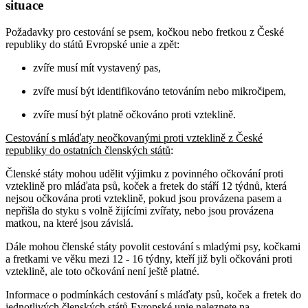
situace
Požadavky pro cestování se psem, kočkou nebo fretkou z České
republiky do států Evropské unie a zpět:
zvíře musí mít vystavený pas,
zvíře musí být identifikováno tetováním nebo mikročipem,
zvíře musí být platně očkováno proti vzteklině.
Cestování s mláďaty neočkovanými proti vzteklině z České
republiky do ostatních členských států
:
Členské státy mohou udělit výjimku z povinného očkování proti
vzteklině pro mláďata psů, koček a fretek do stáří 12 týdnů, která
nejsou očkována proti vzteklině, pokud jsou provázena pasem a
nepřišla do styku s volně žijícími zvířaty, nebo jsou provázena
matkou, na které jsou závislá.
Dále mohou členské státy povolit cestování s mladými psy, kočkami
a fretkami ve věku mezi 12 - 16 týdny, kteří již byli očkováni proti
vzteklině, ale toto očkování není ještě platné.
Informace o podmínkách cestování s mláďaty psů, koček a fretek do
jednotlivých členských států Evropské unie naleznete na