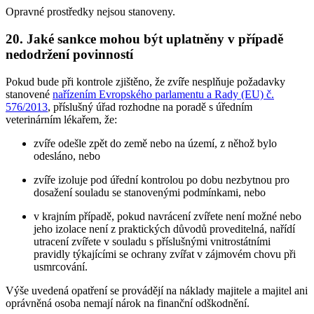
Opravné prostředky nejsou stanoveny.
20. Jaké sankce mohou být uplatněny v případě
nedodržení povinností
Pokud bude při kontrole zjištěno, že zvíře nesplňuje požadavky
stanovené
nařízením Evropského parlamentu a Rady (EU) č.
576/2013
, příslušný úřad rozhodne na poradě s úředním
veterinárním lékařem, že:
zvíře odešle zpět do země nebo na území, z něhož bylo
odesláno, nebo
zvíře izoluje pod úřední kontrolou po dobu nezbytnou pro
dosažení souladu se stanovenými podmínkami, nebo
v krajním případě, pokud navrácení zvířete není možné nebo
jeho izolace není z praktických důvodů proveditelná, nařídí
utracení zvířete v souladu s příslušnými vnitrostátními
pravidly týkajícími se ochrany zvířat v zájmovém chovu při
usmrcování.
Výše uvedená opatření se provádějí na náklady majitele a majitel ani
oprávněná osoba nemají nárok na finanční odškodnění.