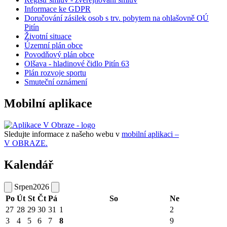
Informace ke GDPR
Doručování zásilek osob s trv. pobytem na ohlašovně OÚ
Pitín
Životní situace
Územní plán obce
Povodňový plán obce
Olšava - hladinové čidlo Pitín 63
Plán rozvoje sportu
Smuteční oznámení
Mobilní aplikace
Sledujte informace z našeho webu v
mobilní aplikaci –
V OBRAZE.
Kalendář
Srpen
2026
Po
Út
St
Čt
Pá
So
Ne
27
28
29
30
31
1
2
3
4
5
6
7
8
9