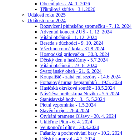
Obecní ples - 24. 1. 2026
Tříkrálová sbírka - 3.1.2026
Události roku 2025
Události roku 2024
Rozsvícení pitínského stromečku - 7. 12. 2024
Adventní koncert ZUŠ - 1. 12. 2024
Vítání občánků - 1. 12. 2024
Beseda s důchodci - 9. 10. 2024
Všechno co má kola - 31.8.2024
Hospodská grilovačka - 30.8. 2024
Dětský den u hasičárny - 5.7.2024
Vítání občánků - 23. 6. 2024
Svatojánský oheň - 21. 6. 2024
Koupaliště - zahájení sezóny - 14.6.2024
Fotbalový turnaj benjamínků - 19.5. 2024
Hasičská okrsková soutěž - 18.5.2024
Návštěva arcibiskupa Nuzíka - 5.5.2024
Stanislavské hody - 3.- 5. 5.2024
Pietní vzpomínka - 1.5.2024
Stavění máje - 26.4.2024
Otvírání pramene Olšavy - 20. 4. 2024
Ukliďme Pitín - 6. 4. 2024
Velikonoční dílny - 30.3.2024
Fašanky a pochovávání basy - 10.2. 2024
Dětský karneval - 4.2. 2024