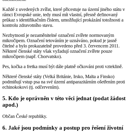
Každé z uvedených zvířat, které přicestuje na území jiného státu v
rámci Evropské unie, tedy musí mít vlastní, přesně definovaný
průkaz s identifikačním číslem, umožňující prokázání totožnosti a
kontrolu zdravotního stavu.
Nezbytností je nezaměnitelné označení zvířete normovaným
mikročipem. Označení tetováním je uznáváno, pokud je jasně
čitelné a bylo prokazatelně provedeno před 3. červencem 2011.
Některé členské státy však vyžadují označení zvířete pouze
mikročipem (např. Chorvatsko).
Pes, kočka a fretka musí být dále platně očkováni proti vzteklině.
Některé členské státy (Velká Británie, Irsko, Malta a Finsko)
podmiňují vstup psa na své území antiparazitárním ošetřením proti
echinokokovi (tj. odčervením).
5. Kdo je oprávněn v této věci jednat (podat žádost
apod.)
Občan České republiky.
6. Jaké jsou podmínky a postup pro řešení životní