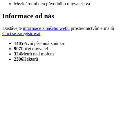
Mezinárodní den původního obyvatelstva
Informace od nás
Dostávejte
informace z našeho webu
prostřednictvím e-mailů
Chci se zaregistrovat
1405
První písemná zmínka
907
Počet obyvatel
324
Metrů nad mořem
2306
Hektarů