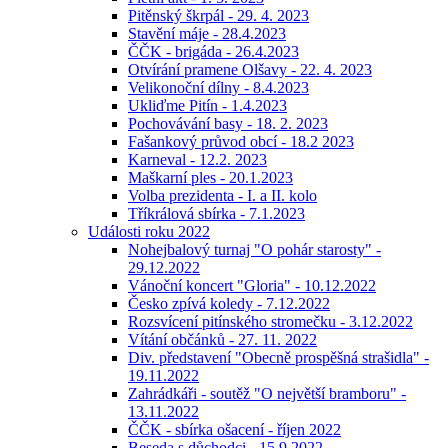
Pitěnský škrpál - 29. 4. 2023
Stavění máje - 28.4.2023
ČČK - brigáda - 26.4.2023
Otvírání pramene Olšavy - 22. 4. 2023
Velikonoční dílny - 8.4.2023
Ukliďme Pitín - 1.4.2023
Pochovávání basy - 18. 2. 2023
Fašankový průvod obcí - 18.2 2023
Karneval - 12.2. 2023
Maškarní ples - 20.1.2023
Volba prezidenta - I. a II. kolo
Tříkrálová sbírka - 7.1.2023
Události roku 2022
Nohejbalový turnaj "O pohár starosty" -
29.12.2022
Vánoční koncert "Gloria" - 10.12.2022
Česko zpívá koledy - 7.12.2022
Rozsvícení pitínského stromečku - 3.12.2022
Vítání občánků - 27. 11. 2022
Div. představení "Obecně prospěšná strašidla" -
19.11.2022
Zahrádkáři - soutěž "O největší bramboru" -
13.11.2022
ČČK - sbírka ošacení - říjen 2022
Beseda s důchodci - 15.9.2022