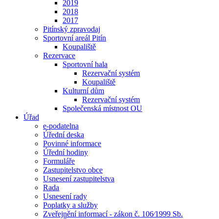
2019
2018
2017
Pitínský zpravodaj
Sportovní areál Pitín
Koupaliště
Rezervace
Sportovní hala
Rezervační systém
Koupaliště
Kulturní dům
Rezervační systém
Společenská místnost OU
Úřad
e-podatelna
Úřední deska
Povinné informace
Úřední hodiny
Formuláře
Zastupitelstvo obce
Usnesení zastupitelstva
Rada
Usnesení rady
Poplatky a služby
Zveřejnění informací - zákon č. 106⁄1999 Sb.