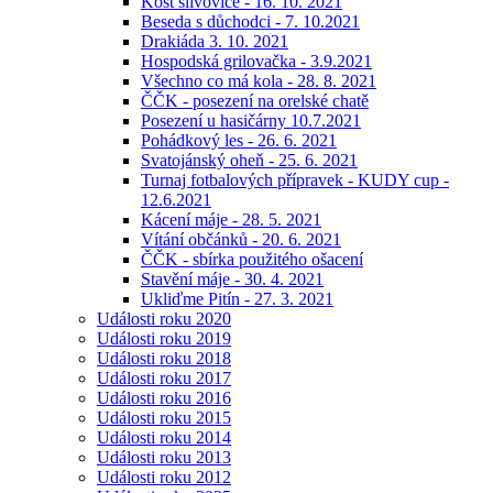
Košt slivovice - 16. 10. 2021
Beseda s důchodci - 7. 10.2021
Drakiáda 3. 10. 2021
Hospodská grilovačka - 3.9.2021
Všechno co má kola - 28. 8. 2021
ČČK - posezení na orelské chatě
Posezení u hasičárny 10.7.2021
Pohádkový les - 26. 6. 2021
Svatojánský oheň - 25. 6. 2021
Turnaj fotbalových přípravek - KUDY cup -
12.6.2021
Kácení máje - 28. 5. 2021
Vítání občánků - 20. 6. 2021
ČČK - sbírka použitého ošacení
Stavění máje - 30. 4. 2021
Ukliďme Pitín - 27. 3. 2021
Události roku 2020
Události roku 2019
Události roku 2018
Události roku 2017
Události roku 2016
Události roku 2015
Události roku 2014
Události roku 2013
Události roku 2012