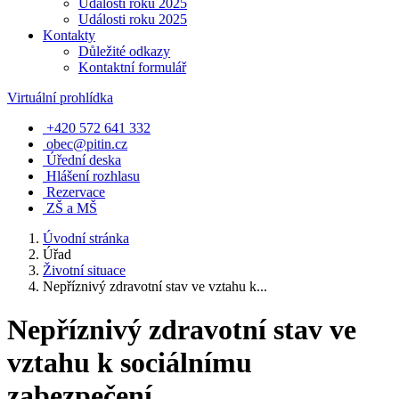
Události roku 2025
Události roku 2025
Kontakty
Důležité odkazy
Kontaktní formulář
Virtuální prohlídka
+420 572 641 332
obec@pitin.cz
Úřední deska
Hlášení rozhlasu
Rezervace
ZŠ a MŠ
Úvodní stránka
Úřad
Životní situace
Nepříznivý zdravotní stav ve vztahu k...
Nepříznivý zdravotní stav ve
vztahu k sociálnímu
zabezpečení