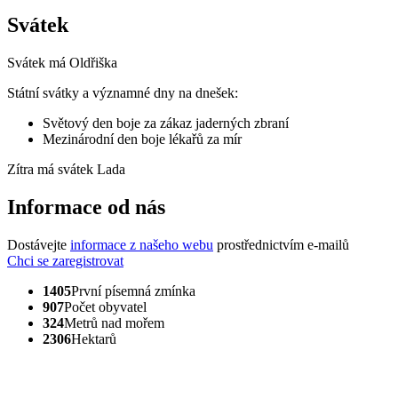
Svátek
Svátek má
Oldřiška
Státní svátky a významné dny na dnešek:
Světový den boje za zákaz jaderných zbraní
Mezinárodní den boje lékařů za mír
Zítra má svátek
Lada
Informace od nás
Dostávejte
informace z našeho webu
prostřednictvím e-mailů
Chci se zaregistrovat
1405
První písemná zmínka
907
Počet obyvatel
324
Metrů nad mořem
2306
Hektarů