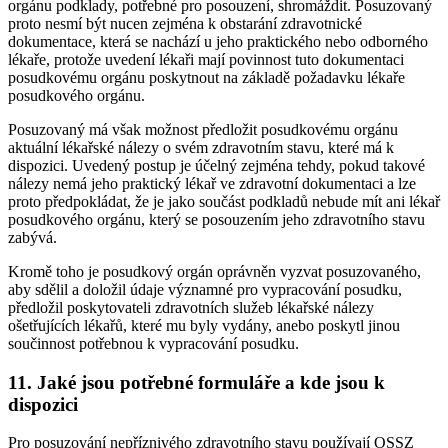
orgánu podklady, potřebné pro posouzení, shromáždit. Posuzovaný
proto nesmí být nucen zejména k obstarání zdravotnické
dokumentace, která se nachází u jeho praktického nebo odborného
lékaře, protože uvedení lékaři mají povinnost tuto dokumentaci
posudkovému orgánu poskytnout na základě požadavku lékaře
posudkového orgánu.
Posuzovaný má však možnost předložit posudkovému orgánu
aktuální lékařské nálezy o svém zdravotním stavu, které má k
dispozici. Uvedený postup je účelný zejména tehdy, pokud takové
nálezy nemá jeho praktický lékař ve zdravotní dokumentaci a lze
proto předpokládat, že je jako součást podkladů nebude mít ani lékař
posudkového orgánu, který se posouzením jeho zdravotního stavu
zabývá.
Kromě toho je posudkový orgán oprávněn vyzvat posuzovaného,
aby sdělil a doložil údaje významné pro vypracování posudku,
předložil poskytovateli zdravotních služeb lékařské nálezy
ošetřujících lékařů, které mu byly vydány, anebo poskytl jinou
součinnost potřebnou k vypracování posudku.
11. Jaké jsou potřebné formuláře a kde jsou k
dispozici
Pro posuzování nepříznivého zdravotního stavu používají OSSZ