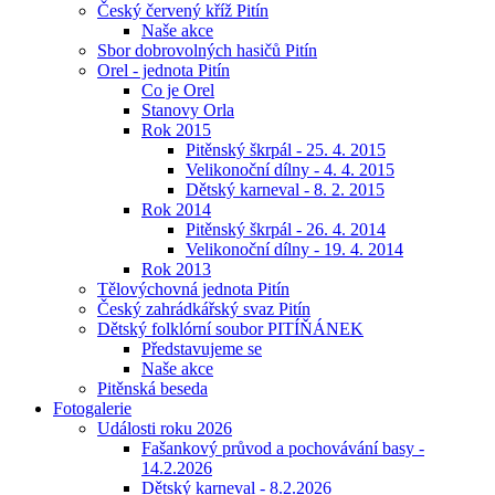
Český červený kříž Pitín
Naše akce
Sbor dobrovolných hasičů Pitín
Orel - jednota Pitín
Co je Orel
Stanovy Orla
Rok 2015
Pitěnský škrpál - 25. 4. 2015
Velikonoční dílny - 4. 4. 2015
Dětský karneval - 8. 2. 2015
Rok 2014
Pitěnský škrpál - 26. 4. 2014
Velikonoční dílny - 19. 4. 2014
Rok 2013
Tělovýchovná jednota Pitín
Český zahrádkářský svaz Pitín
Dětský folklórní soubor PITÍŇÁNEK
Představujeme se
Naše akce
Pitěnská beseda
Fotogalerie
Události roku 2026
Fašankový průvod a pochovávání basy -
14.2.2026
Dětský karneval - 8.2.2026