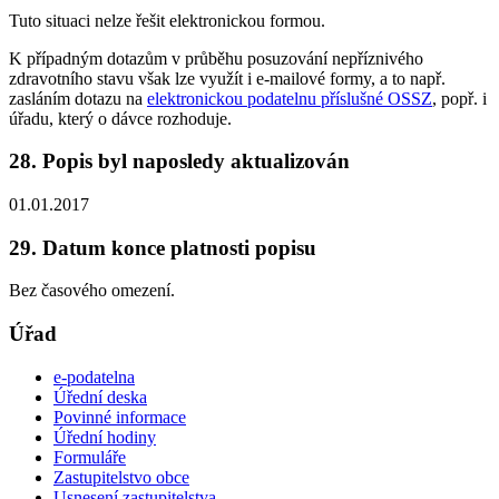
Tuto situaci nelze řešit elektronickou formou.
K případným dotazům v průběhu posuzování nepříznivého
zdravotního stavu však lze využít i e-mailové formy, a to např.
zasláním dotazu na
elektronickou podatelnu příslušné OSSZ
, popř. i
úřadu, který o dávce rozhoduje.
28. Popis byl naposledy aktualizován
01.01.2017
29. Datum konce platnosti popisu
Bez časového omezení.
Úřad
e-podatelna
Úřední deska
Povinné informace
Úřední hodiny
Formuláře
Zastupitelstvo obce
Usnesení zastupitelstva