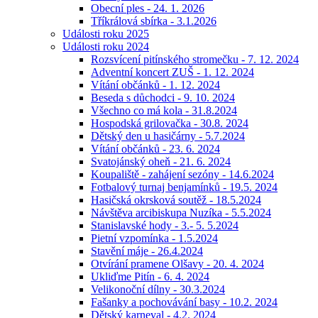
Obecní ples - 24. 1. 2026
Tříkrálová sbírka - 3.1.2026
Události roku 2025
Události roku 2024
Rozsvícení pitínského stromečku - 7. 12. 2024
Adventní koncert ZUŠ - 1. 12. 2024
Vítání občánků - 1. 12. 2024
Beseda s důchodci - 9. 10. 2024
Všechno co má kola - 31.8.2024
Hospodská grilovačka - 30.8. 2024
Dětský den u hasičárny - 5.7.2024
Vítání občánků - 23. 6. 2024
Svatojánský oheň - 21. 6. 2024
Koupaliště - zahájení sezóny - 14.6.2024
Fotbalový turnaj benjamínků - 19.5. 2024
Hasičská okrsková soutěž - 18.5.2024
Návštěva arcibiskupa Nuzíka - 5.5.2024
Stanislavské hody - 3.- 5. 5.2024
Pietní vzpomínka - 1.5.2024
Stavění máje - 26.4.2024
Otvírání pramene Olšavy - 20. 4. 2024
Ukliďme Pitín - 6. 4. 2024
Velikonoční dílny - 30.3.2024
Fašanky a pochovávání basy - 10.2. 2024
Dětský karneval - 4.2. 2024