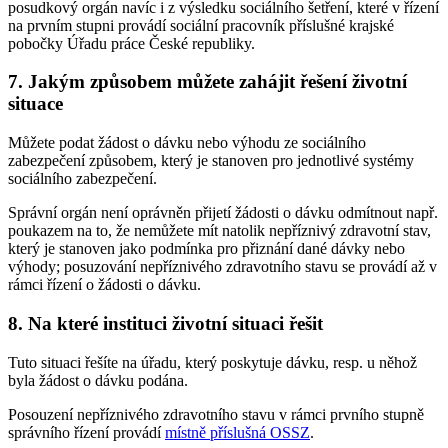
posudkový orgán navíc i z výsledku sociálního šetření, které v řízení
na prvním stupni provádí sociální pracovník příslušné krajské
pobočky Úřadu práce České republiky.
7. Jakým způsobem můžete zahájit řešení životní
situace
Můžete podat žádost o dávku nebo výhodu ze sociálního
zabezpečení způsobem, který je stanoven pro jednotlivé systémy
sociálního zabezpečení.
Správní orgán není oprávněn přijetí žádosti o dávku odmítnout např.
poukazem na to, že nemůžete mít natolik nepříznivý zdravotní stav,
který je stanoven jako podmínka pro přiznání dané dávky nebo
výhody; posuzování nepříznivého zdravotního stavu se provádí až v
rámci řízení o žádosti o dávku.
8. Na které instituci životní situaci řešit
Tuto situaci řešíte na úřadu, který poskytuje dávku, resp. u něhož
byla žádost o dávku podána.
Posouzení nepříznivého zdravotního stavu v rámci prvního stupně
správního řízení provádí
místně příslušná OSSZ
.