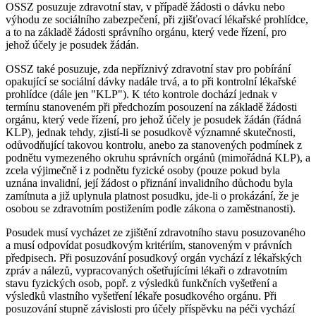
OSSZ posuzuje zdravotní stav, v případě žádosti o dávku nebo
výhodu ze sociálního zabezpečení, při zjišťovací lékařské prohlídce,
a to na základě žádosti správního orgánu, který vede řízení, pro
jehož účely je posudek žádán.
OSSZ také posuzuje, zda nepříznivý zdravotní stav pro pobírání
opakující se sociální dávky nadále trvá, a to při kontrolní lékařské
prohlídce (dále jen "KLP"). K této kontrole dochází jednak v
termínu stanoveném při předchozím posouzení na základě žádosti
orgánu, který vede řízení, pro jehož účely je posudek žádán (řádná
KLP), jednak tehdy, zjistí-li se posudkově významné skutečnosti,
odůvodňující takovou kontrolu, anebo za stanovených podmínek z
podnětu vymezeného okruhu správních orgánů (mimořádná KLP), a
zcela výjimečně i z podnětu fyzické osoby (pouze pokud byla
uznána invalidní, její žádost o přiznání invalidního důchodu byla
zamítnuta a již uplynula platnost posudku, jde-li o prokázání, že je
osobou se zdravotním postižením podle zákona o zaměstnanosti).
Posudek musí vycházet ze zjištění zdravotního stavu posuzovaného
a musí odpovídat posudkovým kritériím, stanoveným v právních
předpisech. Při posuzování posudkový orgán vychází z lékařských
zpráv a nálezů, vypracovaných ošetřujícími lékaři o zdravotním
stavu fyzických osob, popř. z výsledků funkčních vyšetření a
výsledků vlastního vyšetření lékaře posudkového orgánu. Při
posuzování stupně závislosti pro účely příspěvku na péči vychází