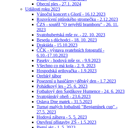
Obecní ples - 27.1. 2024
Události roku 2023
Vánoční koncert s Glorií - 16.12.2023
Rozsvícení pitínského stromečku - 2.12.2023
ČZS - soutěž "O největší bramboru" - 26. 11.
2023
Svatohubertská mše sv. - 22. 10. 2023
Beseda s důchodci - 18. 10. 2023
Drakiáda - 15.10.2023
ČČK - výstava svatebních fotografií -
6.10.-17.10.2023
Paseky - hodová mše sv. - 9.9.2023
Všechno co má kola - 2. 9. 2023
Hospodská grilovačka - 1.9.2023
Orelský tábor
Posezení u hasičárny+dětský den - 1.7.2023
Pohádkový les - 25. 6. 2023
Fotbalový den Šajdíkove Humence - 24. 6. 2023
Svatojánský oheň - 23.6.2023
Oslava Dne matek - 31.5.2023
Turnaj malých fotbalistů "Benjamínek cup" -
27.5. 2023
Hodová zábava - 5. 5. 2023
Otevření přístavby ZŠ - 1.5.2023
Pietní akt - 1. 5. 2023