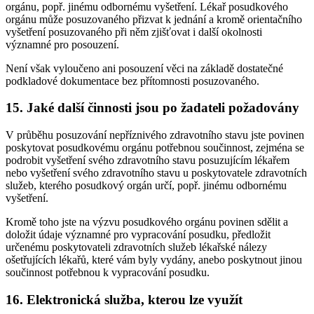
orgánu, popř. jinému odbornému vyšetření. Lékař posudkového
orgánu může posuzovaného přizvat k jednání a kromě orientačního
vyšetření posuzovaného při něm zjišťovat i další okolnosti
významné pro posouzení.
Není však vyloučeno ani posouzení věci na základě dostatečné
podkladové dokumentace bez přítomnosti posuzovaného.
15. Jaké další činnosti jsou po žadateli požadovány
V průběhu posuzování nepříznivého zdravotního stavu jste povinen
poskytovat posudkovému orgánu potřebnou součinnost, zejména se
podrobit vyšetření svého zdravotního stavu posuzujícím lékařem
nebo vyšetření svého zdravotního stavu u poskytovatele zdravotních
služeb, kterého posudkový orgán určí, popř. jinému odbornému
vyšetření.
Kromě toho jste na výzvu posudkového orgánu povinen sdělit a
doložit údaje významné pro vypracování posudku, předložit
určenému poskytovateli zdravotních služeb lékařské nálezy
ošetřujících lékařů, které vám byly vydány, anebo poskytnout jinou
součinnost potřebnou k vypracování posudku.
16. Elektronická služba, kterou lze využít