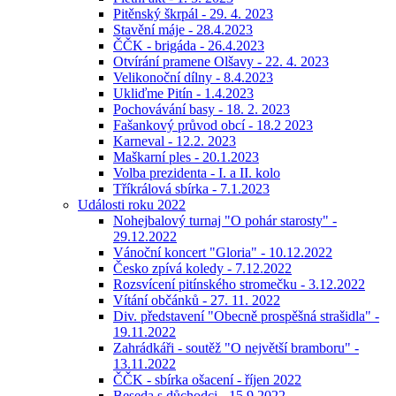
Pitěnský škrpál - 29. 4. 2023
Stavění máje - 28.4.2023
ČČK - brigáda - 26.4.2023
Otvírání pramene Olšavy - 22. 4. 2023
Velikonoční dílny - 8.4.2023
Ukliďme Pitín - 1.4.2023
Pochovávání basy - 18. 2. 2023
Fašankový průvod obcí - 18.2 2023
Karneval - 12.2. 2023
Maškarní ples - 20.1.2023
Volba prezidenta - I. a II. kolo
Tříkrálová sbírka - 7.1.2023
Události roku 2022
Nohejbalový turnaj "O pohár starosty" -
29.12.2022
Vánoční koncert "Gloria" - 10.12.2022
Česko zpívá koledy - 7.12.2022
Rozsvícení pitínského stromečku - 3.12.2022
Vítání občánků - 27. 11. 2022
Div. představení "Obecně prospěšná strašidla" -
19.11.2022
Zahrádkáři - soutěž "O největší bramboru" -
13.11.2022
ČČK - sbírka ošacení - říjen 2022
Beseda s důchodci - 15.9.2022