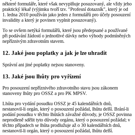
některé formuláře, které však nevyplňuje posuzovaný, ale vždy jeho
praktický lékař (výjimku tvoří tzv. "Profesní dotazník", který je od
1. ledna 2010 používán jako jeden z formulářů pro účely posouzení
invalidity a který je povinen vyplnit posuzovaný).
To se ovšem netýká formulářů, které jsou předepsané a používané
při podávání žádostí o jednotlivé dávky nebo výhody podmíněných
nepříznivým zdravotním stavem.
12. Jaké jsou poplatky a jak je lze uhradit
Správní ani jiné poplatky nejsou stanoveny.
13. Jaké jsou lhůty pro vyřízení
Pro posouzení nepříznivého zdravotního stavu jsou zákonem
stanoveny lhůty pro OSSZ a pro PK MPSV.
Lhůta pro vydání posudku OSSZ je 45 kalendářních dnů,
nestanovil-li orgán, který o posouzení požádal, lhůtu delší. Brání-li
podání posudku v těchto lhůtách závažné důvody, je OSSZ povinna
neprodleně sdělit tyto důvody orgánu, který o posouzení požádal; v
těchto případech se lhůta prodlužuje až o 30 kalendářních dnů,
nestanovil-li orgán, který o posouzení požádal, lhůtu delší.