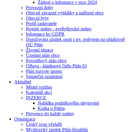
Žádost o informace v roce 2024
Provozní doby
Obecně závazné vyhlášky a nařízení obce
Obecní byty
Profil zadavatele
Registr smluv - zveřejňování smluv
Informace ke GDPR
Doručování zásilek osob s trv. pobytem na ohlašovně
OÚ Pitín
Životní situace
Územní plán obce
Povodňový plán obce
Olšava - hladinové čidlo Pitín 63
Plán rozvoje sportu
Smuteční oznámení
Aktuálně
Místní rozhlas
Kalendář akcí
INZERCE
Nabídka podnikového ubytování
Kniha o Pitínu
Prevence do každé rodiny
Organizace
Český svaz včelařů
Myslivecký spolek Pitín-Hostětín