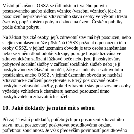
Místní příslušnost OSSZ se řídí místem trvalého pobytu
posuzovaného anebo sídlem věznice (vazební věznice), jde-li o
posouzení nepříznivého zdravotního stavu osoby ve výkonu trestu
(vazby), popř. místem pobytu cizince na území České republiky
podle druhu pobytu.
Na žádost fyzické osoby, jejíž zdravotní stav má být posouzen, nebo
s jejím souhlasem může příslušná OSSZ požádat o posouzení této
osoby OSSZ, v jejímž územním obvodu je tato osoba zaměstnána
nebo se v něm dlouhodobě zdržuje, popř. je hospitalizována ve
zdravotnickém zařízení lůžkové péče nebo jsou jí poskytovány
pobytové sociální služby v zařízení sociálních služeb nebo je jí
poskytováno vzdělávání pro děti, žáky a studenty se zdravotním
postižením, anebo OSSZ, v jejímž územním obvodu se nachází
zdravotnické zařízení poskytovatele, který posuzované osobě
poskytuje zdravotní služby, pokud zdravotní stav posuzované osoby
vyžaduje vzhledem k charakteru nemoci posouzení tímto
poskytovatelem zdravotních služeb.
10. Jaké doklady je nutné mít s sebou
Při zajišťování podkladů, potřebných pro posouzení zdravotního
stavu, musí posuzovaný poskytovat posudkovému orgánu
potřebnou součinnost. Je však především povinností posudkového