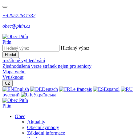
+420572641332
obec@pitin.cz
Pitín
Hledaný výraz
Hledat
rozšířené vyhledávání
Zjednodušená verze stránek nejen pro seniory
Mapa webu
Vytisknout
CZ
English
Deutsch
Le français
Espanol
русский
Українська
Pitín
Obec
Aktuality
Obecní symboly
Základní informace