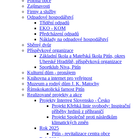
Poloha obce
Zajímavosti
Firmy a služby
Odpadové hospodářství
Třídění odpadů
EKO - KOM
Předcházení odpadů
Náklady na odpadové hospodářství
Sběrný dvůr
Příspěvkové organizace
Základní škola a Mateřská škola Pitín, okres
Uherské Hradiště, příspěvková organizace
Sportklub Niva, Pitín
Kulturní dům - pronájem
Knihovna a internet pro veřejnost
Muzeum a rodný dům J. K. Matochy
Římskokatolická farnost Pitín
Realizované projekty a akce
Projekty Interreg Slovensko - Česko
Projekt Křehká linie svobody: Inspirační
příběhy hrdinů z příhraničí
Projekt Společně proti následkům
klimatických změn
Rok 2025
Pitín - revitalizace centra obce