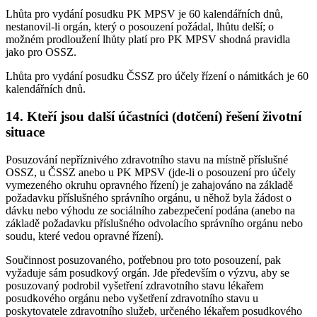
Lhůta pro vydání posudku PK MPSV je 60 kalendářních dnů,
nestanovil-li orgán, který o posouzení požádal, lhůtu delší; o
možném prodloužení lhůty platí pro PK MPSV shodná pravidla
jako pro OSSZ.
Lhůta pro vydání posudku ČSSZ pro účely řízení o námitkách je 60
kalendářních dnů.
14. Kteří jsou další účastníci (dotčení) řešení životní
situace
Posuzování nepříznivého zdravotního stavu na místně příslušné
OSSZ, u ČSSZ anebo u PK MPSV (jde-li o posouzení pro účely
vymezeného okruhu opravného řízení) je zahajováno na základě
požadavku příslušného správního orgánu, u něhož byla žádost o
dávku nebo výhodu ze sociálního zabezpečení podána (anebo na
základě požadavku příslušného odvolacího správního orgánu nebo
soudu, které vedou opravné řízení).
Součinnost posuzovaného, potřebnou pro toto posouzení, pak
vyžaduje sám posudkový orgán. Jde především o výzvu, aby se
posuzovaný podrobil vyšetření zdravotního stavu lékařem
posudkového orgánu nebo vyšetření zdravotního stavu u
poskytovatele zdravotního služeb, určeného lékařem posudkového