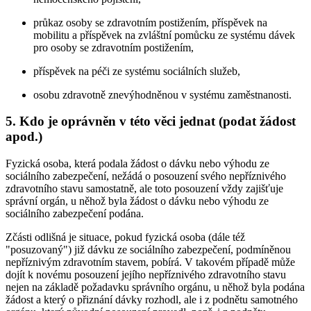
průkaz osoby se zdravotním postižením, příspěvek na
mobilitu a příspěvek na zvláštní pomůcku ze systému dávek
pro osoby se zdravotním postižením,
příspěvek na péči ze systému sociálních služeb,
osobu zdravotně znevýhodněnou v systému zaměstnanosti.
5. Kdo je oprávněn v této věci jednat (podat žádost
apod.)
Fyzická osoba, která podala žádost o dávku nebo výhodu ze
sociálního zabezpečení, nežádá o posouzení svého nepříznivého
zdravotního stavu samostatně, ale toto posouzení vždy zajišťuje
správní orgán, u něhož byla žádost o dávku nebo výhodu ze
sociálního zabezpečení podána.
Zčásti odlišná je situace, pokud fyzická osoba (dále též
"posuzovaný") již dávku ze sociálního zabezpečení, podmíněnou
nepříznivým zdravotním stavem, pobírá. V takovém případě může
dojít k novému posouzení jejího nepříznivého zdravotního stavu
nejen na základě požadavku správního orgánu, u něhož byla podána
žádost a který o přiznání dávky rozhodl, ale i z podnětu samotného