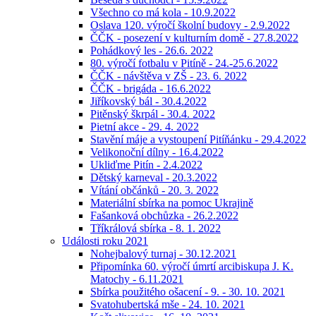
Všechno co má kola - 10.9.2022
Oslava 120. výročí školní budovy - 2.9.2022
ČČK - posezení v kulturním domě - 27.8.2022
Pohádkový les - 26.6. 2022
80. výročí fotbalu v Pitíně - 24.-25.6.2022
ČČK - návštěva v ZŠ - 23. 6. 2022
ČČK - brigáda - 16.6.2022
Jiříkovský bál - 30.4.2022
Pitěnský škrpál - 30.4. 2022
Pietní akce - 29. 4. 2022
Stavění máje a vystoupení Pitíňánku - 29.4.2022
Velikonoční dílny - 16.4.2022
Ukliďme Pitín - 2.4.2022
Dětský karneval - 20.3.2022
Vítání občánků - 20. 3. 2022
Materiální sbírka na pomoc Ukrajině
Fašanková obchůzka - 26.2.2022
Tříkrálová sbírka - 8. 1. 2022
Události roku 2021
Nohejbalový turnaj - 30.12.2021
Připomínka 60. výročí úmrtí arcibiskupa J. K.
Matochy - 6.11.2021
Sbírka použitého ošacení - 9. - 30. 10. 2021
Svatohubertská mše - 24. 10. 2021