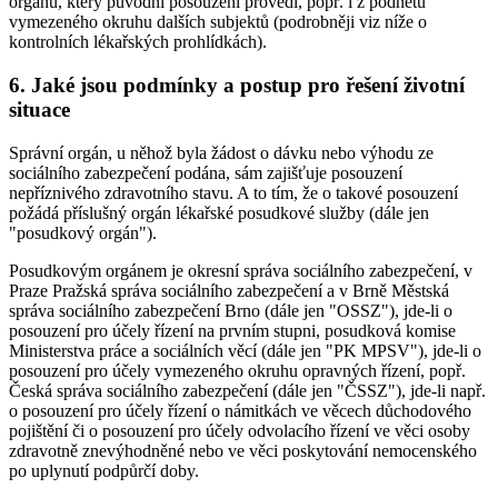
orgánu, který původní posouzení provedl, popř. i z podnětu
vymezeného okruhu dalších subjektů (podrobněji viz níže o
kontrolních lékařských prohlídkách).
6. Jaké jsou podmínky a postup pro řešení životní
situace
Správní orgán, u něhož byla žádost o dávku nebo výhodu ze
sociálního zabezpečení podána, sám zajišťuje posouzení
nepříznivého zdravotního stavu. A to tím, že o takové posouzení
požádá příslušný orgán lékařské posudkové služby (dále jen
"posudkový orgán").
Posudkovým orgánem je okresní správa sociálního zabezpečení, v
Praze Pražská správa sociálního zabezpečení a v Brně Městská
správa sociálního zabezpečení Brno (dále jen "OSSZ"), jde-li o
posouzení pro účely řízení na prvním stupni, posudková komise
Ministerstva práce a sociálních věcí (dále jen "PK MPSV"), jde-li o
posouzení pro účely vymezeného okruhu opravných řízení, popř.
Česká správa sociálního zabezpečení (dále jen "ČSSZ"), jde-li např.
o posouzení pro účely řízení o námitkách ve věcech důchodového
pojištění či o posouzení pro účely odvolacího řízení ve věci osoby
zdravotně znevýhodněné nebo ve věci poskytování nemocenského
po uplynutí podpůrčí doby.