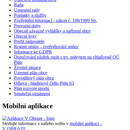
Rada
Usnesení rady
Poplatky a služby
Zveřejnění informací - zákon č. 106⁄1999 Sb.
Provozní doby
Obecně závazné vyhlášky a nařízení obce
Obecní byty
Profil zadavatele
Registr smluv - zveřejňování smluv
Informace ke GDPR
Doručování zásilek osob s trv. pobytem na ohlašovně OÚ
Pitín
Životní situace
Územní plán obce
Povodňový plán obce
Olšava - hladinové čidlo Pitín 63
Plán rozvoje sportu
Smuteční oznámení
Mobilní aplikace
Sledujte informace z našeho webu v
mobilní aplikaci –
V OBRAZE.