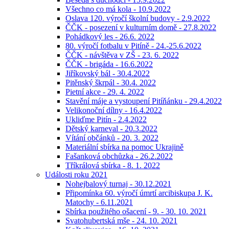
Všechno co má kola - 10.9.2022
Oslava 120. výročí školní budovy - 2.9.2022
ČČK - posezení v kulturním domě - 27.8.2022
Pohádkový les - 26.6. 2022
80. výročí fotbalu v Pitíně - 24.-25.6.2022
ČČK - návštěva v ZŠ - 23. 6. 2022
ČČK - brigáda - 16.6.2022
Jiříkovský bál - 30.4.2022
Pitěnský škrpál - 30.4. 2022
Pietní akce - 29. 4. 2022
Stavění máje a vystoupení Pitíňánku - 29.4.2022
Velikonoční dílny - 16.4.2022
Ukliďme Pitín - 2.4.2022
Dětský karneval - 20.3.2022
Vítání občánků - 20. 3. 2022
Materiální sbírka na pomoc Ukrajině
Fašanková obchůzka - 26.2.2022
Tříkrálová sbírka - 8. 1. 2022
Události roku 2021
Nohejbalový turnaj - 30.12.2021
Připomínka 60. výročí úmrtí arcibiskupa J. K.
Matochy - 6.11.2021
Sbírka použitého ošacení - 9. - 30. 10. 2021
Svatohubertská mše - 24. 10. 2021