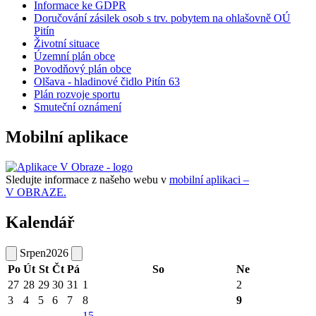
Informace ke GDPR
Doručování zásilek osob s trv. pobytem na ohlašovně OÚ
Pitín
Životní situace
Územní plán obce
Povodňový plán obce
Olšava - hladinové čidlo Pitín 63
Plán rozvoje sportu
Smuteční oznámení
Mobilní aplikace
Sledujte informace z našeho webu v
mobilní aplikaci –
V OBRAZE.
Kalendář
Srpen
2026
Po
Út
St
Čt
Pá
So
Ne
27
28
29
30
31
1
2
3
4
5
6
7
8
9
15