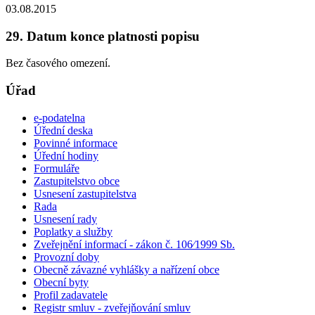
03.08.2015
29. Datum konce platnosti popisu
Bez časového omezení.
Úřad
e-podatelna
Úřední deska
Povinné informace
Úřední hodiny
Formuláře
Zastupitelstvo obce
Usnesení zastupitelstva
Rada
Usnesení rady
Poplatky a služby
Zveřejnění informací - zákon č. 106⁄1999 Sb.
Provozní doby
Obecně závazné vyhlášky a nařízení obce
Obecní byty
Profil zadavatele
Registr smluv - zveřejňování smluv