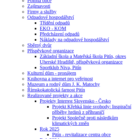
Poloha obce
Zajímavosti
Firmy a služby
Odpadové hospodářství
Třídění odpadů
EKO - KOM
Předcházení odpadů
Náklady na odpadové hospodářství
Sběrný dvůr
Příspěvkové organizace
Základní škola a Mateřská škola Pitín, okres
Uherské Hradiště, příspěvková organizace
Sportklub Niva, Pitín
Kulturní dům - pronájem
Knihovna a internet pro veřejnost
Muzeum a rodný dům J. K. Matochy
Římskokatolická farnost Pitín
Realizované projekty a akce
Projekty Interreg Slovensko - Česko
Projekt Křehká linie svobody: Inspirační
příběhy hrdinů z příhraničí
Projekt Společně proti následkům
klimatických změn
Rok 2025
Pitín - revitalizace centra obce