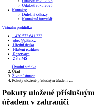
Události roku 2025
Události roku 2025
Kontakty
Důležité odkazy
Kontaktní formulář
Virtuální prohlídka
+420 572 641 332
obec@pitin.cz
Úřední deska
Hlášení rozhlasu
Rezervace
ZŠ a MŠ
Úvodní stránka
Úřad
Životní situace
Pokuty uložené příslušným úřadem v...
Pokuty uložené příslušným
úřadem v zahraničí