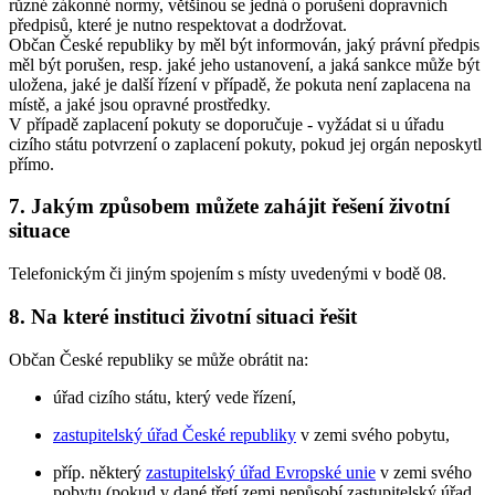
různé zákonné normy, většinou se jedná o porušení dopravních
předpisů, které je nutno respektovat a dodržovat.
Občan České republiky by měl být informován, jaký právní předpis
měl být porušen, resp. jaké jeho ustanovení, a jaká sankce může být
uložena, jaké je další řízení v případě, že pokuta není zaplacena na
místě, a jaké jsou opravné prostředky.
V případě zaplacení pokuty se doporučuje - vyžádat si u úřadu
cizího státu potvrzení o zaplacení pokuty, pokud jej orgán neposkytl
přímo.
7. Jakým způsobem můžete zahájit řešení životní
situace
Telefonickým či jiným spojením s místy uvedenými v bodě 08.
8. Na které instituci životní situaci řešit
Občan České republiky se může obrátit na:
úřad cizího státu, který vede řízení,
zastupitelský úřad České republiky
v zemi svého pobytu,
příp. některý
zastupitelský úřad Evropské unie
v zemi svého
pobytu (pokud v dané třetí zemi nepůsobí zastupitelský úřad