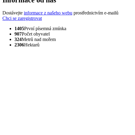
Informace od nás
Dostávejte
informace z našeho webu
prostřednictvím e-mailů
Chci se zaregistrovat
1405
První písemná zmínka
907
Počet obyvatel
324
Metrů nad mořem
2306
Hektarů