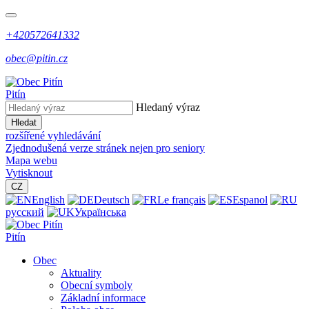
+420572641332
obec@pitin.cz
Pitín
Hledaný výraz
Hledat
rozšířené vyhledávání
Zjednodušená verze stránek nejen pro seniory
Mapa webu
Vytisknout
CZ
English
Deutsch
Le français
Espanol
русский
Українська
Pitín
Obec
Aktuality
Obecní symboly
Základní informace