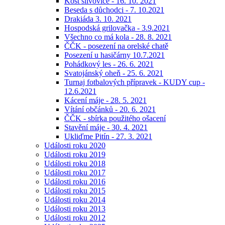
Košt slivovice - 16. 10. 2021
Beseda s důchodci - 7. 10.2021
Drakiáda 3. 10. 2021
Hospodská grilovačka - 3.9.2021
Všechno co má kola - 28. 8. 2021
ČČK - posezení na orelské chatě
Posezení u hasičárny 10.7.2021
Pohádkový les - 26. 6. 2021
Svatojánský oheň - 25. 6. 2021
Turnaj fotbalových přípravek - KUDY cup -
12.6.2021
Kácení máje - 28. 5. 2021
Vítání občánků - 20. 6. 2021
ČČK - sbírka použitého ošacení
Stavění máje - 30. 4. 2021
Ukliďme Pitín - 27. 3. 2021
Události roku 2020
Události roku 2019
Události roku 2018
Události roku 2017
Události roku 2016
Události roku 2015
Události roku 2014
Události roku 2013
Události roku 2012