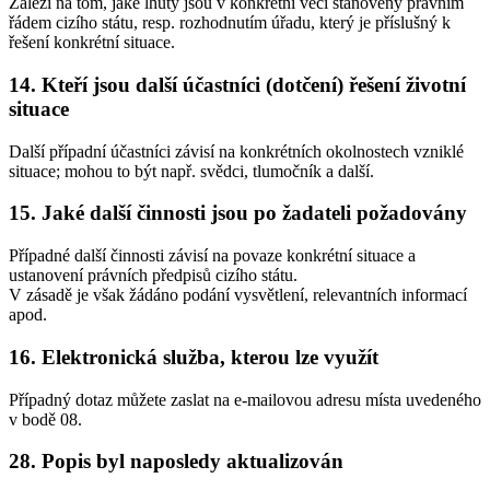
Záleží na tom, jaké lhůty jsou v konkrétní věci stanoveny právním
řádem cizího státu, resp. rozhodnutím úřadu, který je příslušný k
řešení konkrétní situace.
14. Kteří jsou další účastníci (dotčení) řešení životní
situace
Další případní účastníci závisí na konkrétních okolnostech vzniklé
situace; mohou to být např. svědci, tlumočník a další.
15. Jaké další činnosti jsou po žadateli požadovány
Případné další činnosti závisí na povaze konkrétní situace a
ustanovení právních předpisů cizího státu.
V zásadě je však žádáno podání vysvětlení, relevantních informací
apod.
16. Elektronická služba, kterou lze využít
Případný dotaz můžete zaslat na e-mailovou adresu místa uvedeného
v bodě 08.
28. Popis byl naposledy aktualizován