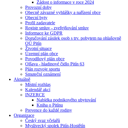
Žádost o informace v roce 2024
Provozní doby
Obecně závazné vyhlášky a nařízení obce
Obecní byty
Profil zadavatele
Registr smluv - zveřejňování smluv
Informace ke GDPR
Doručování zásilek osob s trv. pobytem na ohlašovně
OÚ Pitín
Životní situace
Územní plán obce
Povodňový plán obce
Olšava - hladinové čidlo Pitín 63
Plán rozvoje sportu
Smuteční oznámení
Aktuálně
Místní rozhlas
Kalendář akcí
INZERCE
Nabídka podnikového ubytování
Kniha o Pitínu
Prevence do každé rodiny
Organizace
Český svaz včelařů
Myslivecký spolek Pitín-Hostětín