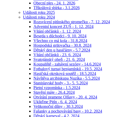
Obecní ples - 24. 1. 2026
Tříkrálová sbírka - 3.1.2026
Události roku 2025
Události roku 2024
Rozsvícení pitínského stromečku - 7. 12. 2024
Adventní koncert ZUŠ - 1. 12. 2024
Vítání občánků - 1. 12. 2024
Beseda s důchodci - 9. 10. 2024
Všechno co má kola - 31.8.2024
Hospodská grilovačka - 30.8. 2024
Dětský den u hasičárny - 5.7.2024
Vítání občánků - 23. 6. 2024
Svatojánský oheň - 21. 6. 2024
Koupaliště - zahájení sezóny - 14.6.2024
Fotbalový turnaj benjamínků - 19.5. 2024
Hasičská okrsková soutěž - 18.5.2024
Návštěva arcibiskupa Nuzíka - 5.5.2024
Stanislavské hody - 3.- 5. 5.2024
Pietní vzpomínka - 1.5.2024
Stavění máje - 26.4.2024
Otvírání pramene Olšavy - 20. 4. 2024
Ukliďme Pitín - 6. 4. 2024
Velikonoční dílny - 30.3.2024
Fašanky a pochovávání basy - 10.2. 2024
Dětský karneval - 4.2. 2024