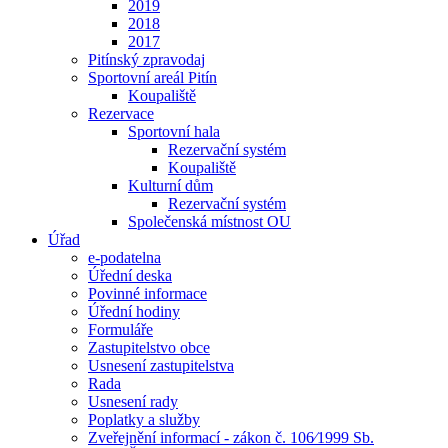
2019
2018
2017
Pitínský zpravodaj
Sportovní areál Pitín
Koupaliště
Rezervace
Sportovní hala
Rezervační systém
Koupaliště
Kulturní dům
Rezervační systém
Společenská místnost OU
Úřad
e-podatelna
Úřední deska
Povinné informace
Úřední hodiny
Formuláře
Zastupitelstvo obce
Usnesení zastupitelstva
Rada
Usnesení rady
Poplatky a služby
Zveřejnění informací - zákon č. 106⁄1999 Sb.