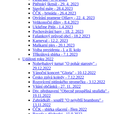
Pitěnský škrpál - 29. 4. 2023
Stavění máje - 28.4.2023
ČČK - brigáda - 26.4.2023
Otvírání pramene Olšavy - 22. 4. 2023
Velikonoční dílny - 8.4.2023
Ukliďme Pitín - 1.4.2023
Pochovávání basy - 18. 2. 2023
Fašankový průvod obcí - 18.2 2023
Karneval - 12.2. 2023
Maškarní ples - 20.1.2023
Volba prezidenta - I. a II. kolo
Tříkrálová sbírka - 7.1.2023
Události roku 2022
Nohejbalový turnaj "O pohár starosty" -
29.12.2022
Vánoční koncert "Gloria" - 10.12.2022
Česko zpívá koledy - 7.12.2022
Rozsvícení pitínského stromečku - 3.12.2022
Vítání občánků - 27. 11. 2022
Div. představení "Obecně prospěšná strašidla" -
19.11.2022
Zahrádkáři - soutěž "O největší bramboru" -
13.11.2022
ČČK - sbírka ošacení - říjen 2022
Beseda s důchodci - 15.9.2022