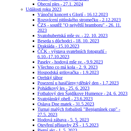
Obecní ples - 27.1. 2024
Události roku 2023
Vánoční koncert s Glorií - 16.12.2023
Rozsvícení pitínského stromečku - 2.12.2023
ČZS - soutěž "O největší bramboru" - 26. 11.
2023
Svatohubertská mše sv. - 22. 10. 2023
Beseda s důchodci - 18. 10. 2023
Drakiáda - 15.10.2023
ČČK - výstava svatebních fotografií -
6.10.-17.10.2023
Paseky - hodová mše sv. - 9.9.2023
Všechno co má kola - 2. 9. 2023
Hospodská grilovačka - 1.9.2023
Orelský tábor
Posezení u hasičárny+dětský den - 1.7.2023
Pohádkový les - 25. 6. 2023
Fotbalový den Šajdíkove Humence - 24. 6. 2023
Svatojánský oheň - 23.6.2023
Oslava Dne matek - 31.5.2023
Turnaj malých fotbalistů "Benjamínek cup" -
27.5. 2023
Hodová zábava - 5. 5. 2023
Otevření přístavby ZŠ - 1.5.2023
Pietní akt - 1. 5. 2023