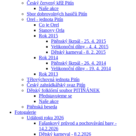
Český červený kříž Pitín
Naše akce
Sbor dobrovolných hasičů Pitín
Orel - jednota Pitín
Co je Orel
Stanovy Orla
Rok 2015
Pitěnský škrpál - 25. 4. 2015
Velikonoční dílny - 4. 4. 2015
Dětský karneval - 8. 2. 2015
Rok 2014
Pitěnský škrpál - 26. 4. 2014
Velikonoční dílny - 19. 4. 2014
Rok 2013
Tělovýchovná jednota Pitín
Český zahrádkářský svaz Pitín
Dětský folklórní soubor PITÍŇÁNEK
Představujeme se
Naše akce
Pitěnská beseda
Fotogalerie
Události roku 2026
Fašankový průvod a pochovávání basy -
14.2.2026
Dětský karneval - 8.2.2026