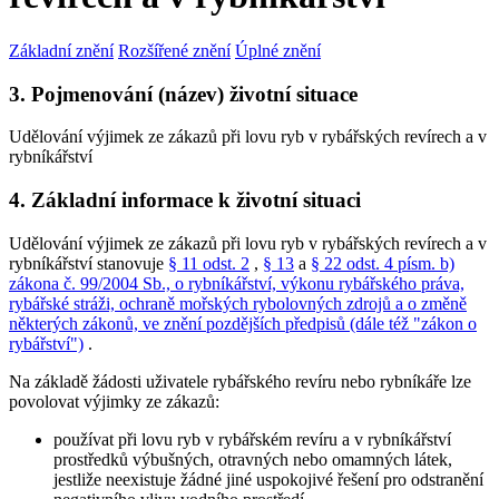
Základní znění
Rozšířené znění
Úplné znění
3. Pojmenování (název) životní situace
Udělování výjimek ze zákazů při lovu ryb v rybářských revírech a v
rybníkářství
4. Základní informace k životní situaci
Udělování výjimek ze zákazů při lovu ryb v rybářských revírech a v
rybníkářství stanovuje
§ 11 odst. 2
,
§ 13
a
§ 22 odst. 4 písm. b)
zákona č. 99/2004 Sb., o rybníkářství, výkonu rybářského práva,
rybářské stráži, ochraně mořských rybolovných zdrojů a o změně
některých zákonů, ve znění pozdějších předpisů (dále též "zákon o
rybářství")
.
Na základě žádosti uživatele rybářského revíru nebo rybníkáře lze
povolovat výjimky ze zákazů:
používat při lovu ryb v rybářském revíru a v rybníkářství
prostředků výbušných, otravných nebo omamných látek,
jestliže neexistuje žádné jiné uspokojivé řešení pro odstranění