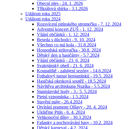
Obecní ples - 24. 1. 2026
Tříkrálová sbírka - 3.1.2026
Události roku 2025
Události roku 2024
Rozsvícení pitínského stromečku - 7. 12. 2024
Adventní koncert ZUŠ - 1. 12. 2024
Vítání občánků - 1. 12. 2024
Beseda s důchodci - 9. 10. 2024
Všechno co má kola - 31.8.2024
Hospodská grilovačka - 30.8. 2024
Dětský den u hasičárny - 5.7.2024
Vítání občánků - 23. 6. 2024
Svatojánský oheň - 21. 6. 2024
Koupaliště - zahájení sezóny - 14.6.2024
Fotbalový turnaj benjamínků - 19.5. 2024
Hasičská okrsková soutěž - 18.5.2024
Návštěva arcibiskupa Nuzíka - 5.5.2024
Stanislavské hody - 3.- 5. 5.2024
Pietní vzpomínka - 1.5.2024
Stavění máje - 26.4.2024
Otvírání pramene Olšavy - 20. 4. 2024
Ukliďme Pitín - 6. 4. 2024
Velikonoční dílny - 30.3.2024
Fašanky a pochovávání basy - 10.2. 2024
Dětský karneval - 4.2. 2024