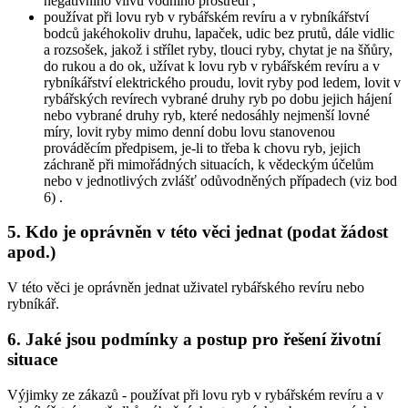
negativního vlivu vodního prostředí
,
používat při lovu ryb v rybářském revíru a v rybníkářství
bodců jakéhokoliv druhu, lapaček, udic bez prutů, dále vidlic
a rozsošek, jakož i střílet ryby, tlouci ryby, chytat je na šňůry,
do rukou a do ok, užívat k lovu ryb v rybářském revíru a v
rybníkářství elektrického proudu, lovit ryby pod ledem, lovit v
rybářských revírech vybrané druhy ryb po dobu jejich hájení
nebo vybrané druhy ryb, které nedosáhly nejmenší lovné
míry, lovit ryby mimo denní dobu lovu stanovenou
prováděcím předpisem,
je-li to třeba k chovu ryb, jejich
záchraně při mimořádných situacích, k vědeckým účelům
nebo v jednotlivých zvlášť odůvodněných případech (viz bod
6)
.
5. Kdo je oprávněn v této věci jednat (podat žádost
apod.)
V této věci je oprávněn jednat uživatel rybářského revíru nebo
rybníkář.
6. Jaké jsou podmínky a postup pro řešení životní
situace
Výjimky ze zákazů -
používat při lovu ryb v rybářském revíru a v