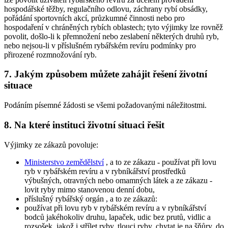
hospodářské těžby, regulačního odlovu, záchrany rybí obsádky,
pořádání sportovních akcí, průzkumné činnosti nebo pro
hospodaření v chráněných rybích oblastech; tyto výjimky lze rovněž
povolit, došlo-li k přemnožení nebo zeslabení některých druhů ryb,
nebo nejsou-li v příslušném rybářském revíru podmínky pro
přirozené rozmnožování ryb.
7. Jakým způsobem můžete zahájit řešení životní
situace
Podáním písemné žádosti se všemi požadovanými náležitostmi.
8. Na které instituci životní situaci řešit
Výjimky ze zákazů povoluje:
Ministerstvo zemědělství
, a to ze zákazu - používat při lovu
ryb v rybářském revíru a v rybníkářství prostředků
výbušných, otravných nebo omamných látek a ze zákazu -
lovit ryby mimo stanovenou denní dobu,
příslušný rybářský orgán
, a to ze zákazů:
používat při lovu ryb v rybářském revíru a v rybníkářství
bodců jakéhokoliv druhu, lapaček, udic bez prutů, vidlic a
rozsošek, jakož i střílet ryby, tlouci ryby, chytat je na šňůry, do