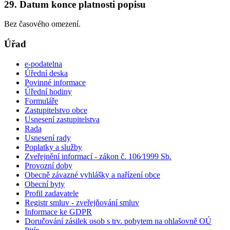
29. Datum konce platnosti popisu
Bez časového omezení.
Úřad
e-podatelna
Úřední deska
Povinné informace
Úřední hodiny
Formuláře
Zastupitelstvo obce
Usnesení zastupitelstva
Rada
Usnesení rady
Poplatky a služby
Zveřejnění informací - zákon č. 106⁄1999 Sb.
Provozní doby
Obecně závazné vyhlášky a nařízení obce
Obecní byty
Profil zadavatele
Registr smluv - zveřejňování smluv
Informace ke GDPR
Doručování zásilek osob s trv. pobytem na ohlašovně OÚ