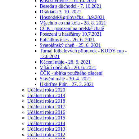
Košt slivovice - 16. 10. 2021
Beseda s důchodci - 7. 10.2021
Drakiáda 3. 10. 2021
Hospodská grilovačka - 3.9.2021
Všechno co má kola - 28. 8. 2021
ČČK - posezení na orelské chatě
Posezení u hasičárny 10.7.2021
Pohádkový les - 26. 6. 2021
Svatojánský oheň - 25. 6. 2021
Turnaj fotbalových přípravek - KUDY cup -
12.6.2021
Kácení máje - 28. 5. 2021
Vítání občánků - 20. 6. 2021
ČČK - sbírka použitého ošacení
Stavění máje - 30. 4. 2021
Ukliďme Pitín - 27. 3. 2021
Události roku 2020
Události roku 2019
Události roku 2018
Události roku 2017
Události roku 2016
Události roku 2015
Události roku 2014
Události roku 2013
Události roku 2012