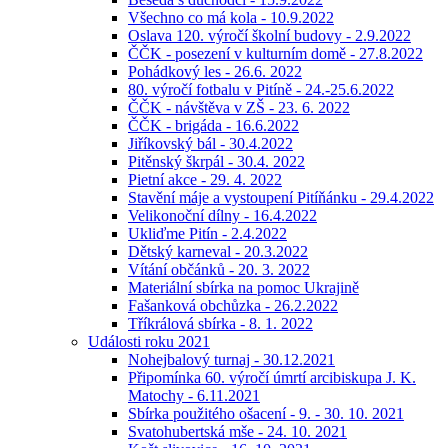
Všechno co má kola - 10.9.2022
Oslava 120. výročí školní budovy - 2.9.2022
ČČK - posezení v kulturním domě - 27.8.2022
Pohádkový les - 26.6. 2022
80. výročí fotbalu v Pitíně - 24.-25.6.2022
ČČK - návštěva v ZŠ - 23. 6. 2022
ČČK - brigáda - 16.6.2022
Jiříkovský bál - 30.4.2022
Pitěnský škrpál - 30.4. 2022
Pietní akce - 29. 4. 2022
Stavění máje a vystoupení Pitíňánku - 29.4.2022
Velikonoční dílny - 16.4.2022
Ukliďme Pitín - 2.4.2022
Dětský karneval - 20.3.2022
Vítání občánků - 20. 3. 2022
Materiální sbírka na pomoc Ukrajině
Fašanková obchůzka - 26.2.2022
Tříkrálová sbírka - 8. 1. 2022
Události roku 2021
Nohejbalový turnaj - 30.12.2021
Připomínka 60. výročí úmrtí arcibiskupa J. K.
Matochy - 6.11.2021
Sbírka použitého ošacení - 9. - 30. 10. 2021
Svatohubertská mše - 24. 10. 2021