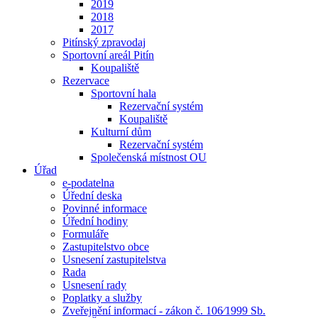
2019
2018
2017
Pitínský zpravodaj
Sportovní areál Pitín
Koupaliště
Rezervace
Sportovní hala
Rezervační systém
Koupaliště
Kulturní dům
Rezervační systém
Společenská místnost OU
Úřad
e-podatelna
Úřední deska
Povinné informace
Úřední hodiny
Formuláře
Zastupitelstvo obce
Usnesení zastupitelstva
Rada
Usnesení rady
Poplatky a služby
Zveřejnění informací - zákon č. 106⁄1999 Sb.