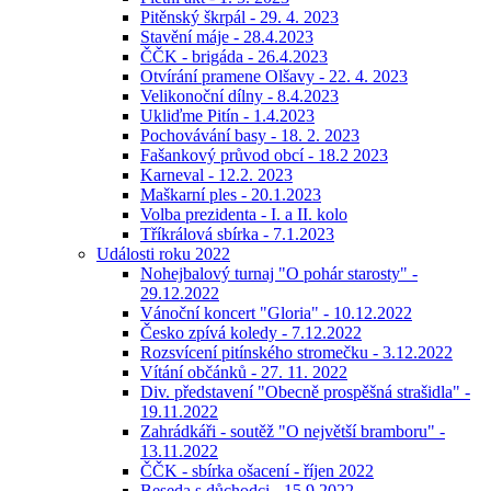
Pitěnský škrpál - 29. 4. 2023
Stavění máje - 28.4.2023
ČČK - brigáda - 26.4.2023
Otvírání pramene Olšavy - 22. 4. 2023
Velikonoční dílny - 8.4.2023
Ukliďme Pitín - 1.4.2023
Pochovávání basy - 18. 2. 2023
Fašankový průvod obcí - 18.2 2023
Karneval - 12.2. 2023
Maškarní ples - 20.1.2023
Volba prezidenta - I. a II. kolo
Tříkrálová sbírka - 7.1.2023
Události roku 2022
Nohejbalový turnaj "O pohár starosty" -
29.12.2022
Vánoční koncert "Gloria" - 10.12.2022
Česko zpívá koledy - 7.12.2022
Rozsvícení pitínského stromečku - 3.12.2022
Vítání občánků - 27. 11. 2022
Div. představení "Obecně prospěšná strašidla" -
19.11.2022
Zahrádkáři - soutěž "O největší bramboru" -
13.11.2022
ČČK - sbírka ošacení - říjen 2022
Beseda s důchodci - 15.9.2022