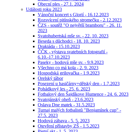
Obecní ples - 27.1. 2024
Události roku 2023
Vánoční koncert s Glorií - 16.12.2023
Rozsvícení pitínského stromečku - 2.12.2023
ČZS - soutěž "O největší bramboru" - 26. 11.
2023
Svatohubertská mše sv. - 22. 10. 2023
Beseda s důchodci - 18. 10. 2023
Drakiáda - 15.10.2023
ČČK - výstava svatebních fotografií -
6.10.-17.10.2023
Paseky - hodová mše sv. - 9.9.2023
Všechno co má kola - 2. 9. 2023
Hospodská grilovačka - 1.9.2023
Orelský tábor
Posezení u hasičárny+dětský den - 1.7.2023
Pohádkový les - 25. 6. 2023
Fotbalový den Šajdíkove Humence - 24. 6. 2023
Svatojánský oheň - 23.6.2023
Oslava Dne matek - 31.5.2023
Turnaj malých fotbalistů "Benjamínek cup" -
27.5. 2023
Hodová zábava - 5. 5. 2023
Otevření přístavby ZŠ - 1.5.2023
Pietní akt - 1. 5. 2023