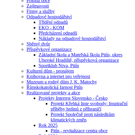
Poloha obce
Zajímavosti
Firmy a služby
Odpadové hospodářství
Třídění odpadů
EKO - KOM
Předcházení odpadů
Náklady na odpadové hospodářství
Sběrný dvůr
Příspěvkové organizace
Základní škola a Mateřská škola Pitín, okres
Uherské Hradiště, příspěvková organizace
Sportklub Niva, Pitín
Kulturní dům - pronájem
Knihovna a internet pro veřejnost
Muzeum a rodný dům J. K. Matochy
Římskokatolická farnost Pitín
Realizované projekty a akce
Projekty Interreg Slovensko - Česko
Projekt Křehká linie svobody: Inspirační
příběhy hrdinů z příhraničí
Projekt Společně proti následkům
klimatických změn
Rok 2025
Pitín - revitalizace centra obce