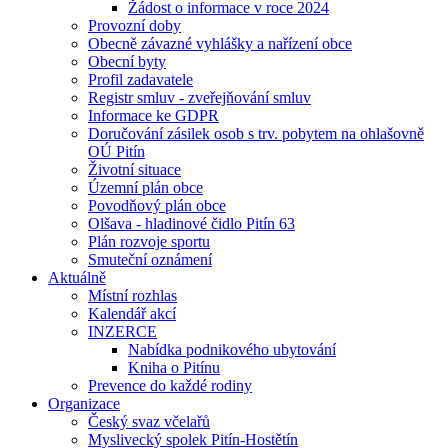
Žádost o informace v roce 2024
Provozní doby
Obecně závazné vyhlášky a nařízení obce
Obecní byty
Profil zadavatele
Registr smluv - zveřejňování smluv
Informace ke GDPR
Doručování zásilek osob s trv. pobytem na ohlašovně
OÚ Pitín
Životní situace
Územní plán obce
Povodňový plán obce
Olšava - hladinové čidlo Pitín 63
Plán rozvoje sportu
Smuteční oznámení
Aktuálně
Místní rozhlas
Kalendář akcí
INZERCE
Nabídka podnikového ubytování
Kniha o Pitínu
Prevence do každé rodiny
Organizace
Český svaz včelařů
Myslivecký spolek Pitín-Hostětín