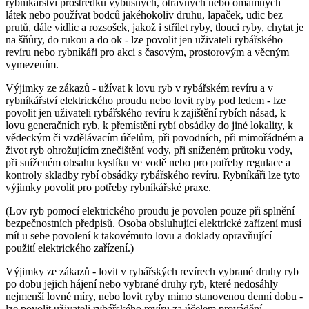
rybníkářství prostředků výbušných, otravných nebo omamných
látek nebo používat bodců jakéhokoliv druhu, lapaček, udic bez
prutů, dále vidlic a rozsošek, jakož i střílet ryby, tlouci ryby, chytat je
na šňůry, do rukou a do ok
- lze povolit jen uživateli rybářského
revíru nebo rybníkáři pro akci s časovým, prostorovým a věcným
vymezením.
Výjimky ze zákazů -
užívat k lovu ryb v rybářském revíru a v
rybníkářství elektrického proudu nebo lovit ryby pod ledem
- lze
povolit jen uživateli rybářského revíru k zajištění rybích násad, k
lovu generačních ryb, k přemístění rybí obsádky do jiné lokality, k
vědeckým či vzdělávacím účelům, při povodních, při mimořádném a
život ryb ohrožujícím znečištění vody, při sníženém průtoku vody,
při sníženém obsahu kyslíku ve vodě nebo pro potřeby regulace a
kontroly skladby rybí obsádky rybářského revíru. Rybníkáři lze tyto
výjimky povolit pro potřeby rybníkářské praxe.
(Lov ryb pomocí elektrického proudu je povolen pouze při splnění
bezpečnostních předpisů. Osoba obsluhující elektrické zařízení musí
mít u sebe povolení k takovémuto lovu a doklady opravňující
použití elektrického zařízení.)
Výjimky ze zákazů -
lovit v rybářských revírech vybrané druhy ryb
po dobu jejich hájení nebo vybrané druhy ryb, které nedosáhly
nejmenší lovné míry, nebo lovit ryby mimo stanovenou denní dobu
-
lze povolit uživateli rybářského revíru za účelem provádění