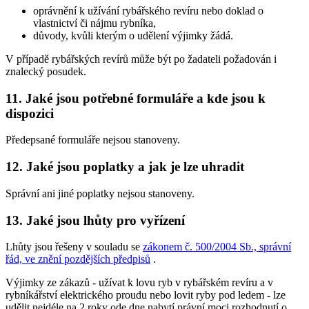
oprávnění k užívání rybářského revíru nebo doklad o
vlastnictví či nájmu rybníka,
důvody, kvůli kterým o udělení výjimky žádá.
V případě rybářských revírů může být po žadateli požadován i
znalecký posudek.
11. Jaké jsou potřebné formuláře a kde jsou k
dispozici
Předepsané formuláře nejsou stanoveny.
12. Jaké jsou poplatky a jak je lze uhradit
Správní ani jiné poplatky nejsou stanoveny.
13. Jaké jsou lhůty pro vyřízení
Lhůty jsou řešeny v souladu se
zákonem č. 500/2004 Sb., správní
řád, ve znění pozdějších předpisů
.
Výjimky ze zákazů -
užívat k lovu ryb v rybářském revíru a v
rybníkářství elektrického proudu nebo lovit ryby pod ledem
- lze
udělit nejdéle na 2 roky ode dne nabytí právní moci rozhodnutí o