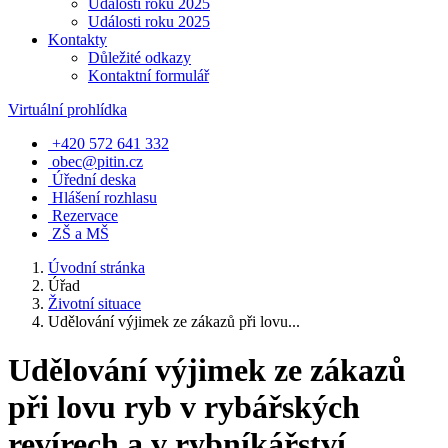
Události roku 2025
Události roku 2025
Kontakty
Důležité odkazy
Kontaktní formulář
Virtuální prohlídka
+420 572 641 332
obec@pitin.cz
Úřední deska
Hlášení rozhlasu
Rezervace
ZŠ a MŠ
Úvodní stránka
Úřad
Životní situace
Udělování výjimek ze zákazů při lovu...
Udělování výjimek ze zákazů
při lovu ryb v rybářských
revírech a v rybníkářství