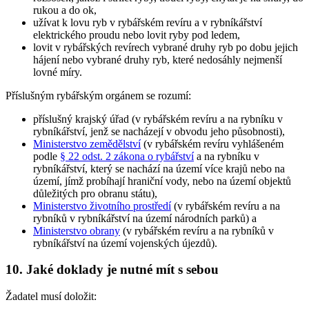
rukou a do ok,
užívat k lovu ryb v rybářském revíru a v rybníkářství
elektrického proudu nebo lovit ryby pod ledem,
lovit v rybářských revírech vybrané druhy ryb po dobu jejich
hájení nebo vybrané druhy ryb, které nedosáhly nejmenší
lovné míry.
Příslušným rybářským orgánem
se rozumí:
příslušný krajský úřad (v rybářském revíru a na rybníku v
rybníkářství, jenž se nacházejí v obvodu jeho působnosti),
Ministerstvo zemědělství
(v rybářském revíru vyhlášeném
podle
§ 22 odst. 2 zákona o rybářství
a na rybníku v
rybníkářství, který se nachází na území více krajů nebo na
území, jímž probíhají hraniční vody, nebo na území objektů
důležitých pro obranu státu),
Ministerstvo životního prostředí
(v rybářském revíru a na
rybníků v rybníkářství na území národních parků) a
Ministerstvo obrany
(v rybářském revíru a na rybníků v
rybníkářství na území vojenských újezdů).
10. Jaké doklady je nutné mít s sebou
Žadatel musí doložit: