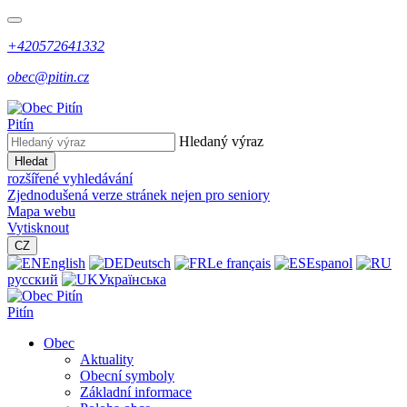
+420572641332
obec@pitin.cz
Pitín
Hledaný výraz
Hledat
rozšířené vyhledávání
Zjednodušená verze stránek nejen pro seniory
Mapa webu
Vytisknout
CZ
English
Deutsch
Le français
Espanol
русский
Українська
Pitín
Obec
Aktuality
Obecní symboly
Základní informace