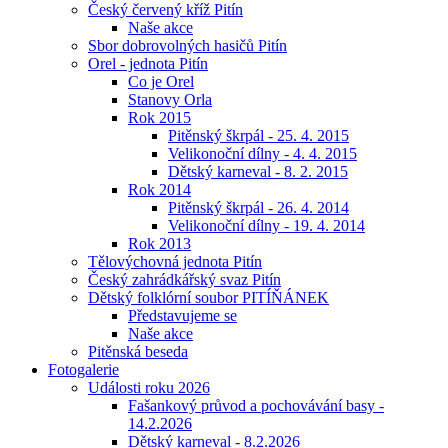
Český červený kříž Pitín
Naše akce
Sbor dobrovolných hasičů Pitín
Orel - jednota Pitín
Co je Orel
Stanovy Orla
Rok 2015
Pitěnský škrpál - 25. 4. 2015
Velikonoční dílny - 4. 4. 2015
Dětský karneval - 8. 2. 2015
Rok 2014
Pitěnský škrpál - 26. 4. 2014
Velikonoční dílny - 19. 4. 2014
Rok 2013
Tělovýchovná jednota Pitín
Český zahrádkářský svaz Pitín
Dětský folklórní soubor PITÍŇÁNEK
Představujeme se
Naše akce
Pitěnská beseda
Fotogalerie
Události roku 2026
Fašankový průvod a pochovávání basy -
14.2.2026
Dětský karneval - 8.2.2026