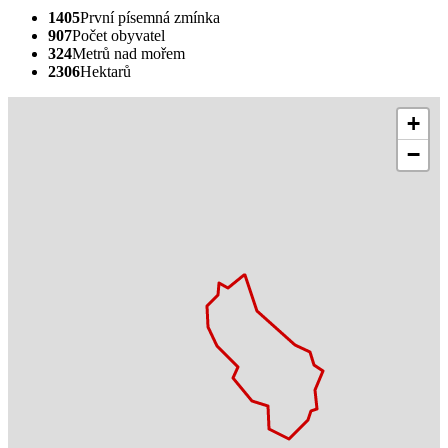
1405
První písemná zmínka
907
Počet obyvatel
324
Metrů nad mořem
2306
Hektarů
+
−