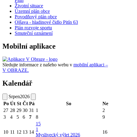
Pitín
Životní situace
Územní plán obce
Povodňový plán obce
Olšava - hladinové čidlo Pitín 63
Plán rozvoje sportu
Smuteční oznámení
Mobilní aplikace
Sledujte informace z našeho webu v
mobilní aplikaci –
V OBRAZE.
Kalendář
Srpen
2026
Po
Út
St
Čt
Pá
So
Ne
27
28
29
30
31
1
2
3
4
5
6
7
8
9
15
1
10
11
12
13
14
16
Myslivecký výlet 2026