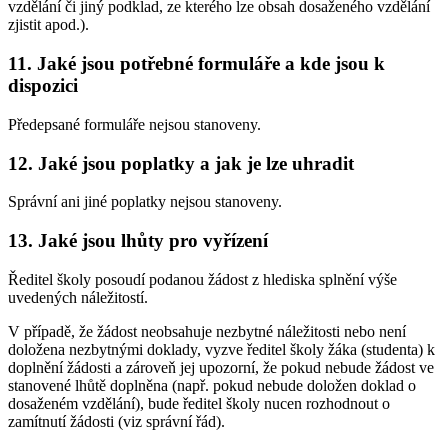
vzdělání či jiný podklad, ze kterého lze obsah dosaženého vzdělání
zjistit apod.).
11. Jaké jsou potřebné formuláře a kde jsou k
dispozici
Předepsané formuláře nejsou stanoveny.
12. Jaké jsou poplatky a jak je lze uhradit
Správní ani jiné poplatky nejsou stanoveny.
13. Jaké jsou lhůty pro vyřízení
Ředitel školy posoudí podanou žádost z hlediska splnění výše
uvedených náležitostí.
V případě, že žádost neobsahuje nezbytné náležitosti nebo není
doložena nezbytnými doklady, vyzve ředitel školy žáka (studenta) k
doplnění žádosti a zároveň jej upozorní, že pokud nebude žádost ve
stanovené lhůtě doplněna (např. pokud nebude doložen doklad o
dosaženém vzdělání), bude ředitel školy nucen rozhodnout o
zamítnutí žádosti (viz správní řád).