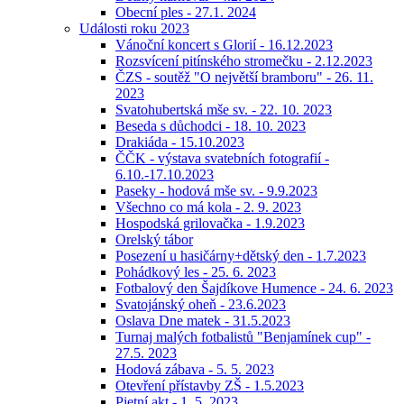
Obecní ples - 27.1. 2024
Události roku 2023
Vánoční koncert s Glorií - 16.12.2023
Rozsvícení pitínského stromečku - 2.12.2023
ČZS - soutěž "O největší bramboru" - 26. 11.
2023
Svatohubertská mše sv. - 22. 10. 2023
Beseda s důchodci - 18. 10. 2023
Drakiáda - 15.10.2023
ČČK - výstava svatebních fotografií -
6.10.-17.10.2023
Paseky - hodová mše sv. - 9.9.2023
Všechno co má kola - 2. 9. 2023
Hospodská grilovačka - 1.9.2023
Orelský tábor
Posezení u hasičárny+dětský den - 1.7.2023
Pohádkový les - 25. 6. 2023
Fotbalový den Šajdíkove Humence - 24. 6. 2023
Svatojánský oheň - 23.6.2023
Oslava Dne matek - 31.5.2023
Turnaj malých fotbalistů "Benjamínek cup" -
27.5. 2023
Hodová zábava - 5. 5. 2023
Otevření přístavby ZŠ - 1.5.2023
Pietní akt - 1. 5. 2023