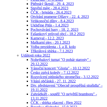
Pitěnský škrpál - 29. 4. 2023
Stavění máje - 28.4.2023
ČČK - brigáda - 26.4.2023
Otvírání pramene Olšavy - 22. 4. 2023
Velikonoční dílny - 8.4.2023
Ukliďme Pitín - 1.4.2023
Pochovávání basy - 18. 2. 2023
Fašankový průvod obcí - 18.2 2023
Karneval - 12.2. 2023
Maškarní ples - 20.1.2023
Volba prezidenta - I. a II. kolo
Tříkrálová sbírka - 7.1.2023
Události roku 2022
Nohejbalový turnaj "O pohár starosty" -
29.12.2022
Vánoční koncert "Gloria" - 10.12.2022
Česko zpívá koledy - 7.12.2022
Rozsvícení pitínského stromečku - 3.12.2022
Vítání občánků - 27. 11. 2022
Div. představení "Obecně prospěšná strašidla" -
19.11.2022
Zahrádkáři - soutěž "O největší bramboru" -
13.11.2022
ČČK - sbírka ošacení - říjen 2022
Beseda s důchodci - 15.9.2022