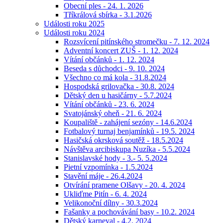
Obecní ples - 24. 1. 2026
Tříkrálová sbírka - 3.1.2026
Události roku 2025
Události roku 2024
Rozsvícení pitínského stromečku - 7. 12. 2024
Adventní koncert ZUŠ - 1. 12. 2024
Vítání občánků - 1. 12. 2024
Beseda s důchodci - 9. 10. 2024
Všechno co má kola - 31.8.2024
Hospodská grilovačka - 30.8. 2024
Dětský den u hasičárny - 5.7.2024
Vítání občánků - 23. 6. 2024
Svatojánský oheň - 21. 6. 2024
Koupaliště - zahájení sezóny - 14.6.2024
Fotbalový turnaj benjamínků - 19.5. 2024
Hasičská okrsková soutěž - 18.5.2024
Návštěva arcibiskupa Nuzíka - 5.5.2024
Stanislavské hody - 3.- 5. 5.2024
Pietní vzpomínka - 1.5.2024
Stavění máje - 26.4.2024
Otvírání pramene Olšavy - 20. 4. 2024
Ukliďme Pitín - 6. 4. 2024
Velikonoční dílny - 30.3.2024
Fašanky a pochovávání basy - 10.2. 2024
Dětský karneval - 4.2. 2024