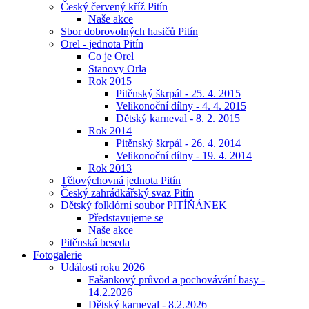
Český červený kříž Pitín
Naše akce
Sbor dobrovolných hasičů Pitín
Orel - jednota Pitín
Co je Orel
Stanovy Orla
Rok 2015
Pitěnský škrpál - 25. 4. 2015
Velikonoční dílny - 4. 4. 2015
Dětský karneval - 8. 2. 2015
Rok 2014
Pitěnský škrpál - 26. 4. 2014
Velikonoční dílny - 19. 4. 2014
Rok 2013
Tělovýchovná jednota Pitín
Český zahrádkářský svaz Pitín
Dětský folklórní soubor PITÍŇÁNEK
Představujeme se
Naše akce
Pitěnská beseda
Fotogalerie
Události roku 2026
Fašankový průvod a pochovávání basy -
14.2.2026
Dětský karneval - 8.2.2026