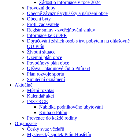
Žádost o informace v roce 2024
Provozní doby
Obecně závazné vyhlášky a nařízení obce
Obecní byty
Profil zadavatele
Registr smluv - zveřejňování smluv
Informace ke GDPR
Doručování zásilek osob s trv. pobytem na ohlašovně
OÚ Pitín
Životní situace
Územní plán obce
Povodňový plán obce
Olšava - hladinové čidlo Pitín 63
Plán rozvoje sportu
Smuteční oznámení
Aktuálně
Místní rozhlas
Kalendář akcí
INZERCE
Nabídka podnikového ubytování
Kniha o Pitínu
Prevence do každé rodiny
Organizace
Český svaz včelařů
Myslivecký spolek Pitín-Hostětín