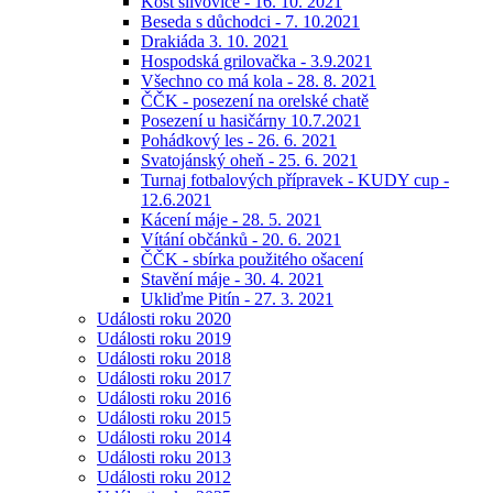
Košt slivovice - 16. 10. 2021
Beseda s důchodci - 7. 10.2021
Drakiáda 3. 10. 2021
Hospodská grilovačka - 3.9.2021
Všechno co má kola - 28. 8. 2021
ČČK - posezení na orelské chatě
Posezení u hasičárny 10.7.2021
Pohádkový les - 26. 6. 2021
Svatojánský oheň - 25. 6. 2021
Turnaj fotbalových přípravek - KUDY cup -
12.6.2021
Kácení máje - 28. 5. 2021
Vítání občánků - 20. 6. 2021
ČČK - sbírka použitého ošacení
Stavění máje - 30. 4. 2021
Ukliďme Pitín - 27. 3. 2021
Události roku 2020
Události roku 2019
Události roku 2018
Události roku 2017
Události roku 2016
Události roku 2015
Události roku 2014
Události roku 2013
Události roku 2012