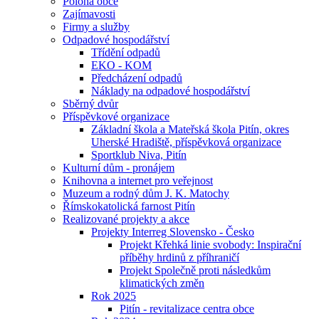
Poloha obce
Zajímavosti
Firmy a služby
Odpadové hospodářství
Třídění odpadů
EKO - KOM
Předcházení odpadů
Náklady na odpadové hospodářství
Sběrný dvůr
Příspěvkové organizace
Základní škola a Mateřská škola Pitín, okres
Uherské Hradiště, příspěvková organizace
Sportklub Niva, Pitín
Kulturní dům - pronájem
Knihovna a internet pro veřejnost
Muzeum a rodný dům J. K. Matochy
Římskokatolická farnost Pitín
Realizované projekty a akce
Projekty Interreg Slovensko - Česko
Projekt Křehká linie svobody: Inspirační
příběhy hrdinů z příhraničí
Projekt Společně proti následkům
klimatických změn
Rok 2025
Pitín - revitalizace centra obce