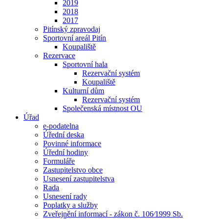
2019
2018
2017
Pitínský zpravodaj
Sportovní areál Pitín
Koupaliště
Rezervace
Sportovní hala
Rezervační systém
Koupaliště
Kulturní dům
Rezervační systém
Společenská místnost OU
Úřad
e-podatelna
Úřední deska
Povinné informace
Úřední hodiny
Formuláře
Zastupitelstvo obce
Usnesení zastupitelstva
Rada
Usnesení rady
Poplatky a služby
Zveřejnění informací - zákon č. 106⁄1999 Sb.