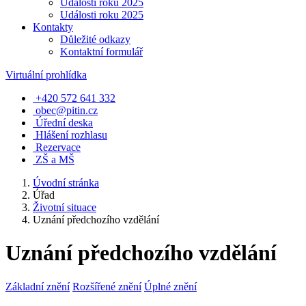
Události roku 2025
Události roku 2025
Kontakty
Důležité odkazy
Kontaktní formulář
Virtuální prohlídka
+420 572 641 332
obec@pitin.cz
Úřední deska
Hlášení rozhlasu
Rezervace
ZŠ a MŠ
Úvodní stránka
Úřad
Životní situace
Uznání předchozího vzdělání
Uznání předchozího vzdělání
Základní znění
Rozšířené znění
Úplné znění