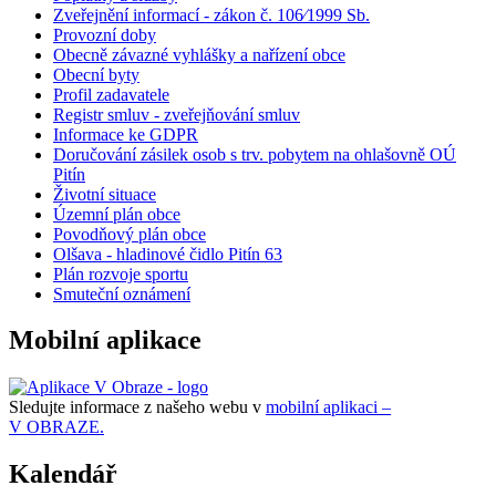
Zveřejnění informací - zákon č. 106⁄1999 Sb.
Provozní doby
Obecně závazné vyhlášky a nařízení obce
Obecní byty
Profil zadavatele
Registr smluv - zveřejňování smluv
Informace ke GDPR
Doručování zásilek osob s trv. pobytem na ohlašovně OÚ
Pitín
Životní situace
Územní plán obce
Povodňový plán obce
Olšava - hladinové čidlo Pitín 63
Plán rozvoje sportu
Smuteční oznámení
Mobilní aplikace
Sledujte informace z našeho webu v
mobilní aplikaci –
V OBRAZE.
Kalendář