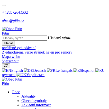
+420572641332
obec@pitin.cz
Pitín
Hledaný výraz
Hledat
rozšířené vyhledávání
Zjednodušená verze stránek nejen pro seniory
Mapa webu
Vytisknout
CZ
English
Deutsch
Le français
Espanol
русский
Українська
Pitín
Obec
Aktuality
Obecní symboly
Základní informace