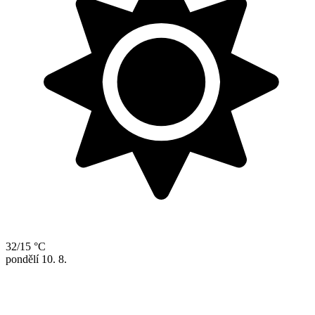
32/15 °C
pondělí
10. 8.