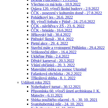
Všechno co má kola - 10.9.2022
Oslava 120. výročí školní budovy - 2.9.2022
ČČK - posezení v kulturním domě - 27.8.2022
Pohádkový les - 26.6. 2022
80. výročí fotbalu v Pitíně - 24.-25.6.2022
ČČK - návštěva v ZŠ - 23. 6. 2022
ČČK - brigáda - 16.6.2022
Jiříkovský bál - 30.4.2022
Pitěnský škrpál - 30.4. 2022
Pietní akce - 29. 4. 2022
Stavění máje a vystoupení Pitíňánku - 29.4.2022
Velikonoční dílny - 16.4.2022
Ukliďme Pitín - 2.4.2022
Dětský karneval - 20.3.2022
Vítání občánků - 20. 3. 2022
Materiální sbírka na pomoc Ukrajině
Fašanková obchůzka - 26.2.2022
Tříkrálová sbírka - 8. 1. 2022
Události roku 2021
Nohejbalový turnaj - 30.12.2021
Připomínka 60. výročí úmrtí arcibiskupa J. K.
Matochy - 6.11.2021
Sbírka použitého ošacení - 9. - 30. 10. 2021
Svatohubertská mše - 24. 10. 2021