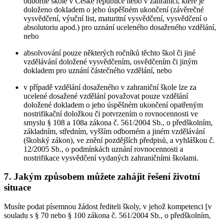
odborné škole v České republice nebo v zahraničí, které je
doloženo dokladem o jeho úspěšném ukončení (závěrečné
vysvědčení, výuční list, maturitní vysvědčení, vysvědčení o
absolutoriu apod.) pro uznání uceleného dosaženého vzdělání,
nebo
absolvování pouze některých ročníků těchto škol či jiné
vzdělávání doložené vysvědčením, osvědčením či jiným
dokladem pro uznání částečného vzdělání, nebo
v případě vzdělání dosaženého v zahraniční škole lze za
ucelené dosažené vzdělání považovat pouze vzdělání
doložené dokladem o jeho úspěšném ukončení opatřeným
nostrifikační doložkou či potvrzením o rovnocennosti ve
smyslu § 108 a 108a zákona č. 561/2004 Sb., o předškolním,
základním, středním, vyšším odborném a jiném vzdělávání
(školský zákon), ve znění pozdějších předpisů, a vyhláškou č.
12/2005 Sb., o podmínkách uznání rovnocennosti a
nostrifikace vysvědčení vydaných zahraničními školami.
7. Jakým způsobem můžete zahájit řešení životní
situace
Musíte podat písemnou žádost řediteli školy, v jehož kompetenci [v
souladu s § 70 nebo § 100 zákona č. 561/2004 Sb., o předškolním,