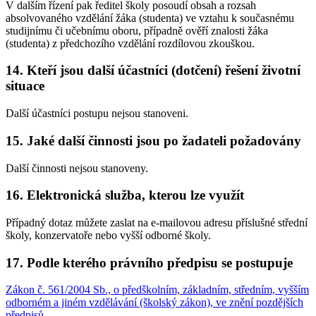
V dalším řízení pak ředitel školy posoudí obsah a rozsah
absolvovaného vzdělání žáka (studenta) ve vztahu k současnému
studijnímu či učebnímu oboru, případně ověří znalosti žáka
(studenta) z předchozího vzdělání rozdílovou zkouškou.
14. Kteří jsou další účastníci (dotčení) řešení životní
situace
Další účastníci postupu nejsou stanoveni.
15. Jaké další činnosti jsou po žadateli požadovány
Další činnosti nejsou stanoveny.
16. Elektronická služba, kterou lze využít
Případný dotaz můžete zaslat na e-mailovou adresu příslušné střední
školy, konzervatoře nebo vyšší odborné školy.
17. Podle kterého právního předpisu se postupuje
Zákon č. 561/2004 Sb., o předškolním, základním, středním, vyšším
odborném a jiném vzdělávání (školský zákon), ve znění pozdějších
předpisů