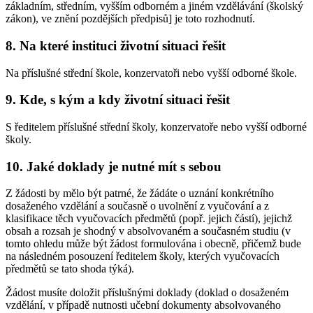
základním, středním, vyšším odborném a jiném vzdělávání (školský
zákon), ve znění pozdějších předpisů] je toto rozhodnutí.
8. Na které instituci životní situaci řešit
Na příslušné střední škole, konzervatoři nebo vyšší odborné škole.
9. Kde, s kým a kdy životní situaci řešit
S ředitelem příslušné střední školy, konzervatoře nebo vyšší odborné
školy.
10. Jaké doklady je nutné mít s sebou
Z žádosti by mělo být patrné, že žádáte o uznání konkrétního
dosaženého vzdělání a současně o uvolnění z vyučování a z
klasifikace těch vyučovacích předmětů (popř. jejich částí), jejichž
obsah a rozsah je shodný v absolvovaném a současném studiu (v
tomto ohledu může být žádost formulována i obecně, přičemž bude
na následném posouzení ředitelem školy, kterých vyučovacích
předmětů se tato shoda týká).
Žádost musíte doložit příslušnými doklady (doklad o dosaženém
vzdělání, v případě nutnosti učební dokumenty absolvovaného