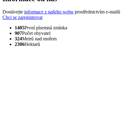
Dostávejte
informace z našeho webu
prostřednictvím e-mailů
Chci se zaregistrovat
1405
První písemná zmínka
907
Počet obyvatel
324
Metrů nad mořem
2306
Hektarů