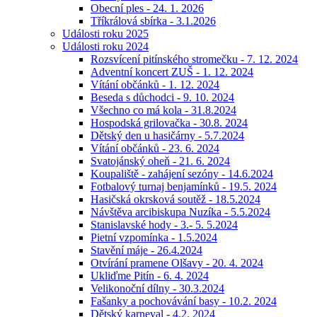
Obecní ples - 24. 1. 2026
Tříkrálová sbírka - 3.1.2026
Události roku 2025
Události roku 2024
Rozsvícení pitínského stromečku - 7. 12. 2024
Adventní koncert ZUŠ - 1. 12. 2024
Vítání občánků - 1. 12. 2024
Beseda s důchodci - 9. 10. 2024
Všechno co má kola - 31.8.2024
Hospodská grilovačka - 30.8. 2024
Dětský den u hasičárny - 5.7.2024
Vítání občánků - 23. 6. 2024
Svatojánský oheň - 21. 6. 2024
Koupaliště - zahájení sezóny - 14.6.2024
Fotbalový turnaj benjamínků - 19.5. 2024
Hasičská okrsková soutěž - 18.5.2024
Návštěva arcibiskupa Nuzíka - 5.5.2024
Stanislavské hody - 3.- 5. 5.2024
Pietní vzpomínka - 1.5.2024
Stavění máje - 26.4.2024
Otvírání pramene Olšavy - 20. 4. 2024
Ukliďme Pitín - 6. 4. 2024
Velikonoční dílny - 30.3.2024
Fašanky a pochovávání basy - 10.2. 2024
Dětský karneval - 4.2. 2024