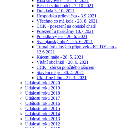
Košt slivovice - 16. 10. 2021
Beseda s důchodci - 7. 10.2021
Drakiáda 3. 10. 2021
Hospodská grilovačka - 3.9.2021
Všechno co má kola - 28. 8. 2021
ČČK - posezení na orelské chatě
Posezení u hasičárny 10.7.2021
Pohádkový les - 26. 6. 2021
Svatojánský oheň - 25. 6. 2021
Turnaj fotbalových přípravek - KUDY cup -
12.6.2021
Kácení máje - 28. 5. 2021
Vítání občánků - 20. 6. 2021
ČČK - sbírka použitého ošacení
Stavění máje - 30. 4. 2021
Ukliďme Pitín - 27. 3. 2021
Události roku 2020
Události roku 2019
Události roku 2018
Události roku 2017
Události roku 2016
Události roku 2015
Události roku 2014
Události roku 2013
Události roku 2012