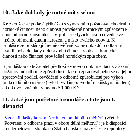
10. Jaké doklady je nutné mít s sebou
Ke zkoušce se podává přihláška s vymezením požadovaného druhu
hornické činnosti nebo činnosti prováděné hornickým způsobem k
dané odborné způsobilosti. V přihlášce fyzická osoba uvede své
jméno, příjmení, datum narození a místo trvalého pobytu. K
přihlášce se přikládají úředně ověřené kopie dokladů o odborné
kvalifikaci a doklady o dosavadní činnosti v oblasti hornické
činnosti nebo činnosti prováděné hornickým způsobem.
S přihláškou dále žadatel předloží vzorovou dokumentaci k získání
požadované odborné způsobilosti, kterou zpracoval nebo se na jejím
zpracování podílel, osvědčení o odborné způsobilosti pro výkon
funkce důlního měřiče (bylo-li vydáno obvodním báňským úřadem)
a kolkovou známku v hodnotě 1 000 Kč.
11. Jaké jsou potřebné formuláře a kde jsou k
dispozici
"
Vzor přihlášky ke zkoušce hlavního důlního měřiče
" (včetně
"Potvrzení o odborné praxi v oboru důlní měřictví") je k dispozici
na internetových stránkách Státní báňské správy České republiky.