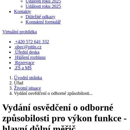
Události roku 2025
Události roku 2025
Kontakty
Důležité odkazy
Kontaktní formulář
Virtuální prohlídka
+420 572 641 332
obec@pitin.cz
Úřední deska
Hlášení rozhlasu
Rezervace
ZŠ a MŠ
Úvodní stránka
Úřad
Životní situace
Vydání osvědčení o odborné způsobilosti...
Vydání osvědčení o odborné
způsobilosti pro výkon funkce -
hlavní důlní měřič