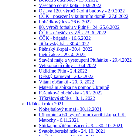
Všechno co má kola - 10.9.2022
Oslava 120. výročí školní budovy - 2.9.2022
ČČK - posezení v kulturním domě - 27.8.2022
Pohádkový les - 26.6. 2022
80. výročí fotbalu v Pitíně - 24.-25.6.2022
ČČK - návštěva v ZŠ - 23. 6. 2022
ČČK - brigáda - 16.6.2022
Jiříkovský bál - 30.4.2022
Pitěnský škrpál - 30.4. 2022
Pietní akce - 29. 4. 2022
Stavění máje a vystoupení Pitíňánku - 29.4.2022
Velikonoční dílny - 16.4.2022
Ukliďme Pitín - 2.4.2022
Dětský karneval - 20.3.2022
Vítání občánků - 20. 3. 2022
Materiální sbírka na pomoc Ukrajině
Fašanková obchůzka - 26.2.2022
Tříkrálová sbírka - 8. 1. 2022
Události roku 2021
Nohejbalový turnaj - 30.12.2021
Připomínka 60. výročí úmrtí arcibiskupa J. K.
Matochy - 6.11.2021
Sbírka použitého ošacení - 9. - 30. 10. 2021
Svatohubertská mše - 24. 10. 2021