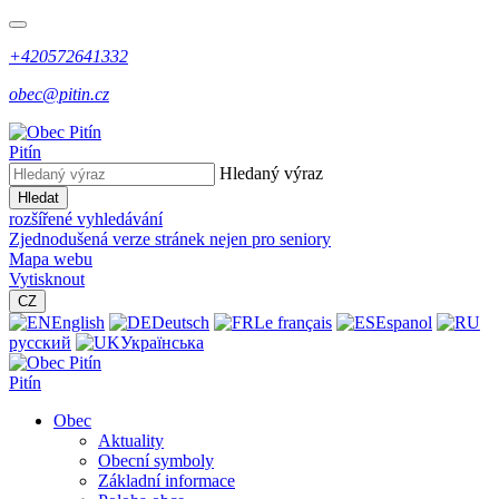
+420572641332
obec@pitin.cz
Pitín
Hledaný výraz
Hledat
rozšířené vyhledávání
Zjednodušená verze stránek nejen pro seniory
Mapa webu
Vytisknout
CZ
English
Deutsch
Le français
Espanol
русский
Українська
Pitín
Obec
Aktuality
Obecní symboly
Základní informace