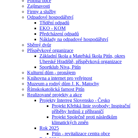
Poloha obce
Zajímavosti
Firmy a služby
Odpadové hospodářství
Třídění odpadů
EKO - KOM
Předcházení odpadů
Náklady na odpadové hospodářství
Sběrný dvůr
Příspěvkové organizace
Základní škola a Mateřská škola Pitín, okres
Uherské Hradiště, příspěvková organizace
Sportklub Niva, Pitín
Kulturní dům - pronájem
Knihovna a internet pro veřejnost
Muzeum a rodný dům J. K. Matochy
Římskokatolická farnost Pitín
Realizované projekty a akce
Projekty Interreg Slovensko - Česko
Projekt Křehká linie svobody: Inspirační
příběhy hrdinů z příhraničí
Projekt Společně proti následkům
klimatických změn
Rok 2025
Pitín - revitalizace centra obce