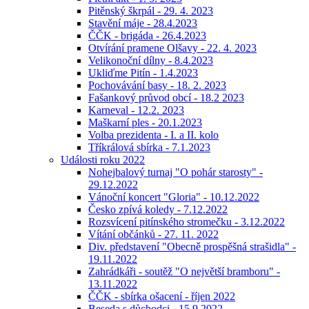
Pitěnský škrpál - 29. 4. 2023
Stavění máje - 28.4.2023
ČČK - brigáda - 26.4.2023
Otvírání pramene Olšavy - 22. 4. 2023
Velikonoční dílny - 8.4.2023
Ukliďme Pitín - 1.4.2023
Pochovávání basy - 18. 2. 2023
Fašankový průvod obcí - 18.2 2023
Karneval - 12.2. 2023
Maškarní ples - 20.1.2023
Volba prezidenta - I. a II. kolo
Tříkrálová sbírka - 7.1.2023
Události roku 2022
Nohejbalový turnaj "O pohár starosty" -
29.12.2022
Vánoční koncert "Gloria" - 10.12.2022
Česko zpívá koledy - 7.12.2022
Rozsvícení pitínského stromečku - 3.12.2022
Vítání občánků - 27. 11. 2022
Div. představení "Obecně prospěšná strašidla" -
19.11.2022
Zahrádkáři - soutěž "O největší bramboru" -
13.11.2022
ČČK - sbírka ošacení - říjen 2022
Beseda s důchodci - 15.9.2022