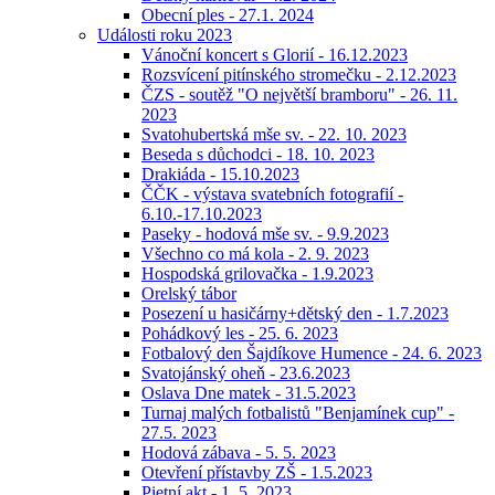
Obecní ples - 27.1. 2024
Události roku 2023
Vánoční koncert s Glorií - 16.12.2023
Rozsvícení pitínského stromečku - 2.12.2023
ČZS - soutěž "O největší bramboru" - 26. 11.
2023
Svatohubertská mše sv. - 22. 10. 2023
Beseda s důchodci - 18. 10. 2023
Drakiáda - 15.10.2023
ČČK - výstava svatebních fotografií -
6.10.-17.10.2023
Paseky - hodová mše sv. - 9.9.2023
Všechno co má kola - 2. 9. 2023
Hospodská grilovačka - 1.9.2023
Orelský tábor
Posezení u hasičárny+dětský den - 1.7.2023
Pohádkový les - 25. 6. 2023
Fotbalový den Šajdíkove Humence - 24. 6. 2023
Svatojánský oheň - 23.6.2023
Oslava Dne matek - 31.5.2023
Turnaj malých fotbalistů "Benjamínek cup" -
27.5. 2023
Hodová zábava - 5. 5. 2023
Otevření přístavby ZŠ - 1.5.2023
Pietní akt - 1. 5. 2023