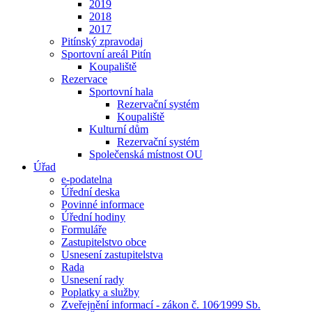
2019
2018
2017
Pitínský zpravodaj
Sportovní areál Pitín
Koupaliště
Rezervace
Sportovní hala
Rezervační systém
Koupaliště
Kulturní dům
Rezervační systém
Společenská místnost OU
Úřad
e-podatelna
Úřední deska
Povinné informace
Úřední hodiny
Formuláře
Zastupitelstvo obce
Usnesení zastupitelstva
Rada
Usnesení rady
Poplatky a služby
Zveřejnění informací - zákon č. 106⁄1999 Sb.