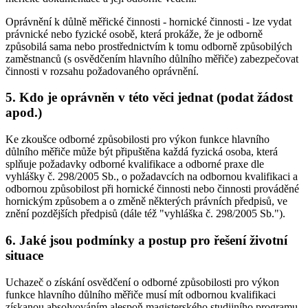
Oprávnění k důlně měřické činnosti - hornické činnosti - lze vydat
právnické nebo fyzické osobě, která prokáže, že je odborně
způsobilá sama nebo prostřednictvím k tomu odborně způsobilých
zaměstnanců (s osvědčením hlavního důlního měřiče) zabezpečovat
činnosti v rozsahu požadovaného oprávnění.
5. Kdo je oprávněn v této věci jednat (podat žádost
apod.)
Ke zkoušce odborné způsobilosti pro výkon funkce hlavního
důlního měřiče může být připuštěna každá fyzická osoba, která
splňuje požadavky odborné kvalifikace a odborné praxe dle
vyhlášky č. 298/2005 Sb., o požadavcích na odbornou kvalifikaci a
odbornou způsobilost při hornické činnosti nebo činnosti prováděné
hornickým způsobem a o změně některých právních předpisů, ve
znění pozdějších předpisů (dále též "vyhláška č. 298/2005 Sb.").
6. Jaké jsou podmínky a postup pro řešení životní
situace
Uchazeč o získání osvědčení o odborné způsobilosti pro výkon
funkce hlavního důlního měřiče musí mít odbornou kvalifikaci
získanou absolvováním alespoň magisterského studijního programu