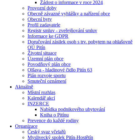
Žádost o informace v roce 2024
Provozní doby
Obecně závazné vyhlášky a nařízení obce
Obecní byty
Profil zadavatele
Registr smluv - zveřejňování smluv
Informace ke GDPR
Doručování zásilek osob s trv. pobytem na ohlašovně
OÚ Pitín
Životní situace
Územní plán obce
Povodňový plán obce
Olšava - hladinové čidlo Pitín 63
Plán rozvoje sportu
Smuteční oznámení
Aktuálně
Místní rozhlas
Kalendář akcí
INZERCE
Nabídka podnikového ubytování
Kniha o Pitínu
Prevence do každé rodiny
Organizace
Český svaz včelařů
Myslivecký spolek Pitín-Hostětín