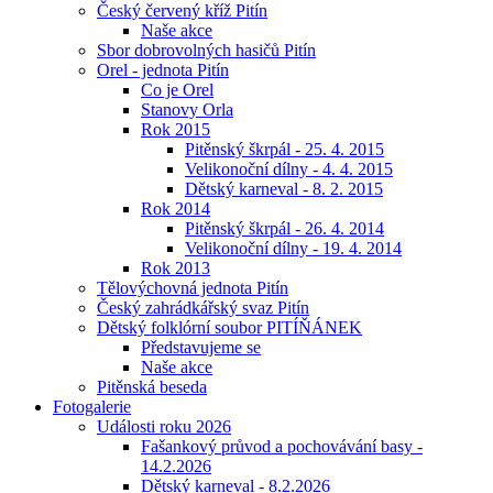
Český červený kříž Pitín
Naše akce
Sbor dobrovolných hasičů Pitín
Orel - jednota Pitín
Co je Orel
Stanovy Orla
Rok 2015
Pitěnský škrpál - 25. 4. 2015
Velikonoční dílny - 4. 4. 2015
Dětský karneval - 8. 2. 2015
Rok 2014
Pitěnský škrpál - 26. 4. 2014
Velikonoční dílny - 19. 4. 2014
Rok 2013
Tělovýchovná jednota Pitín
Český zahrádkářský svaz Pitín
Dětský folklórní soubor PITÍŇÁNEK
Představujeme se
Naše akce
Pitěnská beseda
Fotogalerie
Události roku 2026
Fašankový průvod a pochovávání basy -
14.2.2026
Dětský karneval - 8.2.2026