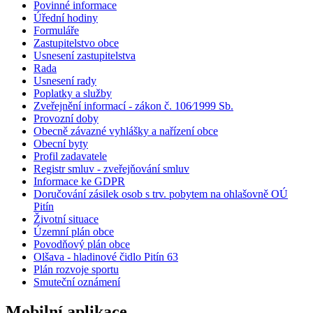
Povinné informace
Úřední hodiny
Formuláře
Zastupitelstvo obce
Usnesení zastupitelstva
Rada
Usnesení rady
Poplatky a služby
Zveřejnění informací - zákon č. 106⁄1999 Sb.
Provozní doby
Obecně závazné vyhlášky a nařízení obce
Obecní byty
Profil zadavatele
Registr smluv - zveřejňování smluv
Informace ke GDPR
Doručování zásilek osob s trv. pobytem na ohlašovně OÚ
Pitín
Životní situace
Územní plán obce
Povodňový plán obce
Olšava - hladinové čidlo Pitín 63
Plán rozvoje sportu
Smuteční oznámení
Mobilní aplikace