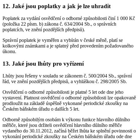
12. Jaké jsou poplatky a jak je lze uhradit
Poplatek za vydání osvědčení o odborné způsobilosti činí 1 000 Kč
(položka 22 písm. b) zákona č. 634/2004 Sb., o správních
poplatcích, ve znění pozdějších předpisů).
Správní poplatek je vyměřen a vybírán v české měně, platí se
kolkovými známkami a je splatný před provedením požadovaného
úkonu.
13. Jaké jsou lhůty pro vyřízení
Lhůty jsou řešeny v souladu se zákonem č. 500/2004 Sb., správní
řád, ve znění pozdějších předpisů, a vyhláškou č. 298/2005 Sb.
Osvědčení o odborné způsobilosti je platné 5 let ode dne jeho
vystavení. Platnost osvědčení o odborné způsobilosti lze opakovaně
prodloužit na základě úspěšně vykonané periodické zkoušky na
Českém báňském úřadu o dalších 5 let.
Odborně způsobilým osobám k výkonu funkce hlavního důlního
měřiče, které jsou držiteli osvědčení hlavního důlního měřiče
vydaného do 30.11.2012, začíná běžet lhůta ke splnění povinnosti o
vykonání periodické zkoušky na Českém báňském úřadu ode dne