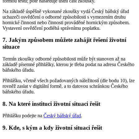
formou testu; poté následuje ústní část zkoušky.
Na základě úspěšně vykonané zkoušky vydá Český báňský úřad
uchazeči osvědčení o odborné způsobilosti s vymezením druhu
hornické činnosti nebo činnosti prováděné hornickým způsobem.
Vystavení osvědčení podléhá správnímu poplatku.
7. Jakým způsobem můžete zahájit řešení životní
situace
Termín zkoušky odborné způsobilosti může být stanoven až na
základě písemné přihlášky, kterou je třeba podat na adresu Českého
báňského úřadu.
Přihlášku, včetně všech požadovaných náležitostí (dle bodu 10), lze
rovněž zaslat v digitální formě, a to datovou schránkou Českého
báňského úřadu.
8. Na které instituci životní situaci řešit
Přihlášku podejte na
Český báňský úřad
.
9. Kde, s kým a kdy životní situaci řešit