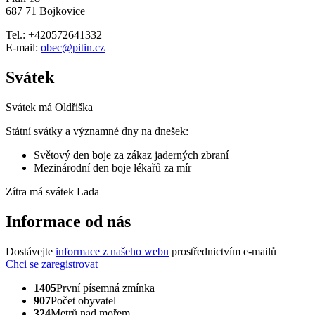
687 71 Bojkovice
Tel.: +420572641332
E-mail:
obec@pitin.cz
Svátek
Svátek má
Oldřiška
Státní svátky a významné dny na dnešek:
Světový den boje za zákaz jaderných zbraní
Mezinárodní den boje lékařů za mír
Zítra má svátek
Lada
Informace od nás
Dostávejte
informace z našeho webu
prostřednictvím e-mailů
Chci se zaregistrovat
1405
První písemná zmínka
907
Počet obyvatel
324
Metrů nad mořem