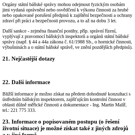
Orgány státní báňské správy mohou odejmout fyzickým osobám
jimi vydaná oprávnění nebo osvědčení k výkonu činnosti za hrubé
nebo opakované porušení předpisů k zajištění bezpečnosti a ochrany
zdraví při práci a bezpečnosti provozu, a to až na dobu 3 let.
Další sankce - zejména finanční postihy, příp. správní řízení,
vyplývají z pravomocí báňských inspektorů a orgánů státní báňské
správy (např. § 44 a 44a zákona č. 61/1988 Sb., o hornické činnosti,
výbušninách a o státní báňské správě, ve znění pozdějších předpisů).
21. Nejčastější dotazy
22. Další informace
Bližší informace je možno získat na předem dohodnuté konzultaci s
ústředním báňským inspektorem, zajišťujícím kontrolní činnost v
oblasti důlně měřické činnosti a dokumentace - Ing. Martin Malíř,
tel.: 221 775 333.
23. Informace o popisovaném postupu (o řešení
životní situace) je možné získat také z jiných zdrojů
a v jiné formě