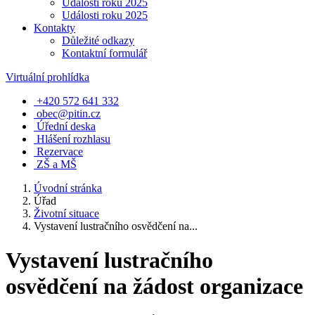
Události roku 2025
Události roku 2025
Kontakty
Důležité odkazy
Kontaktní formulář
Virtuální prohlídka
+420 572 641 332
obec@pitin.cz
Úřední deska
Hlášení rozhlasu
Rezervace
ZŠ a MŠ
Úvodní stránka
Úřad
Životní situace
Vystavení lustračního osvědčení na...
Vystavení lustračního
osvědčení na žádost organizace