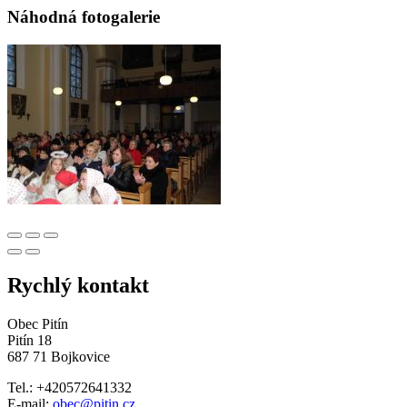
Náhodná fotogalerie
Rychlý kontakt
Obec Pitín
Pitín 18
687 71 Bojkovice
Tel.: +420572641332
E-mail:
obec@pitin.cz