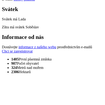
Svátek
Svátek má
Lada
Zítra má svátek
Soběslav
Informace od nás
Dostávejte
informace z našeho webu
prostřednictvím e-mailů
Chci se zaregistrovat
1405
První písemná zmínka
907
Počet obyvatel
324
Metrů nad mořem
2306
Hektarů