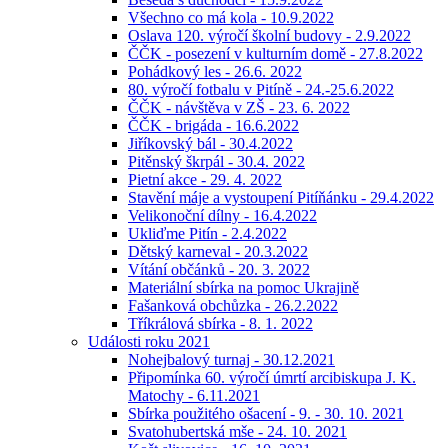
Všechno co má kola - 10.9.2022
Oslava 120. výročí školní budovy - 2.9.2022
ČČK - posezení v kulturním domě - 27.8.2022
Pohádkový les - 26.6. 2022
80. výročí fotbalu v Pitíně - 24.-25.6.2022
ČČK - návštěva v ZŠ - 23. 6. 2022
ČČK - brigáda - 16.6.2022
Jiříkovský bál - 30.4.2022
Pitěnský škrpál - 30.4. 2022
Pietní akce - 29. 4. 2022
Stavění máje a vystoupení Pitíňánku - 29.4.2022
Velikonoční dílny - 16.4.2022
Ukliďme Pitín - 2.4.2022
Dětský karneval - 20.3.2022
Vítání občánků - 20. 3. 2022
Materiální sbírka na pomoc Ukrajině
Fašanková obchůzka - 26.2.2022
Tříkrálová sbírka - 8. 1. 2022
Události roku 2021
Nohejbalový turnaj - 30.12.2021
Připomínka 60. výročí úmrtí arcibiskupa J. K.
Matochy - 6.11.2021
Sbírka použitého ošacení - 9. - 30. 10. 2021
Svatohubertská mše - 24. 10. 2021