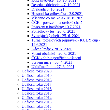
Košt slivovice - 16. 10. 2021
Beseda s důchodci - 7. 10.2021
Drakiáda 3. 10. 2021
Hospodská grilovačka - 3.9.2021
Všechno co má kola - 28. 8. 2021
ČČK - posezení na orelské chatě
Posezení u hasičárny 10.7.2021
Pohádkový les - 26. 6. 2021
Svatojánský oheň - 25. 6. 2021
Turnaj fotbalových přípravek - KUDY cup -
12.6.2021
Kácení máje - 28. 5. 2021
Vítání občánků - 20. 6. 2021
ČČK - sbírka použitého ošacení
Stavění máje - 30. 4. 2021
Ukliďme Pitín - 27. 3. 2021
Události roku 2020
Události roku 2019
Události roku 2018
Události roku 2017
Události roku 2016
Události roku 2015
Události roku 2014
Události roku 2013
Události roku 2012