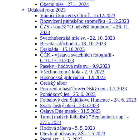
Obecní ples - 27.1. 2024
Události roku 2023
Vánoční koncert s Glorií - 16.12.2023
Rozsvícení pitínského stromečku - 2.12.2023
ČZS - soutěž "O největší bramboru" - 26. 11.
2023
Svatohubertská mše sv. - 22. 10. 2023
Beseda s důchodci - 18. 10. 2023
Drakiáda - 15.10.2023
ČČK - výstava svatebních fotografií -
6.10.-17.10.2023
Paseky - hodová mše sv. - 9.9.2023
Všechno co má kola - 2. 9. 2023
Hospodská grilovačka - 1.9.2023
Orelský tábor
Posezení u hasičárny+dětský den - 1.7.2023
Pohádkový les - 25. 6. 2023
Fotbalový den Šajdíkove Humence - 24. 6. 2023
Svatojánský oheň - 23.6.2023
Oslava Dne matek - 31.5.2023
Turnaj malých fotbalistů "Benjamínek cup" -
27.5. 2023
Hodová zábava - 5. 5. 2023
Otevření přístavby ZŠ - 1.5.2023
Pietní akt - 1. 5. 2023