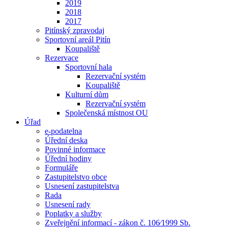
2019
2018
2017
Pitínský zpravodaj
Sportovní areál Pitín
Koupaliště
Rezervace
Sportovní hala
Rezervační systém
Koupaliště
Kulturní dům
Rezervační systém
Společenská místnost OU
Úřad
e-podatelna
Úřední deska
Povinné informace
Úřední hodiny
Formuláře
Zastupitelstvo obce
Usnesení zastupitelstva
Rada
Usnesení rady
Poplatky a služby
Zveřejnění informací - zákon č. 106⁄1999 Sb.