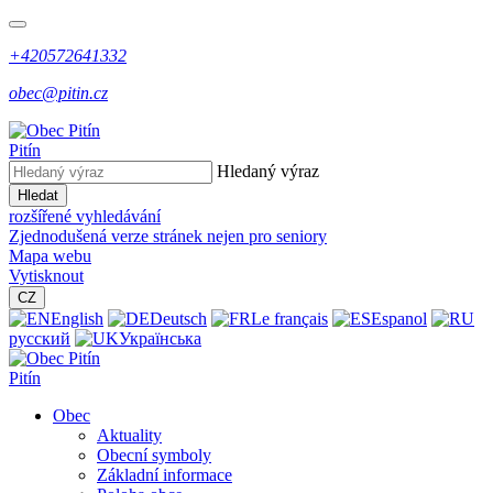
+420572641332
obec@pitin.cz
Pitín
Hledaný výraz
Hledat
rozšířené vyhledávání
Zjednodušená verze stránek nejen pro seniory
Mapa webu
Vytisknout
CZ
English
Deutsch
Le français
Espanol
русский
Українська
Pitín
Obec
Aktuality
Obecní symboly
Základní informace