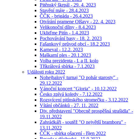
Pitěnský škrpál - 29. 4. 2023
Stavění máje - 28.4.2023
ČČK - brigáda - 26.4.2023
Otvírání pramene Olšavy - 22. 4. 2023
Velikonoční dílny - 8.4.2023
Ukliďme Pitín - 1.4.2023
Pochovávání basy - 18. 2. 2023
Fašankový průvod obcí - 18.2 2023
Karneval - 12.2. 2023
Maškarní ples - 20.1.2023
Volba prezidenta - I. a II. kolo
Tříkrálová sbírka - 7.1.2023
Události roku 2022
Nohejbalový turnaj "O pohár starosty" -
29.12.2022
Vánoční koncert "Gloria" - 10.12.2022
Česko zpívá koledy - 7.12.2022
Rozsvícení pitínského stromečku - 3.12.2022
Vítání občánků - 27. 11. 2022
Div. představení "Obecně prospěšná strašidla" -
19.11.2022
Zahrádkáři - soutěž "O největší bramboru" -
13.11.2022
ČČK - sbírka ošacení - říjen 2022
Beseda s důchodci - 15.9.2022