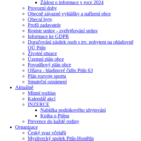
Žádost o informace v roce 2024
Provozní doby
Obecně závazné vyhlášky a nařízení obce
Obecní byty
Profil zadavatele
Registr smluv - zveřejňování smluv
Informace ke GDPR
Doručování zásilek osob s trv. pobytem na ohlašovně
OÚ Pitín
Životní situace
Územní plán obce
Povodňový plán obce
Olšava - hladinové čidlo Pitín 63
Plán rozvoje sportu
Smuteční oznámení
Aktuálně
Místní rozhlas
Kalendář akcí
INZERCE
Nabídka podnikového ubytování
Kniha o Pitínu
Prevence do každé rodiny
Organizace
Český svaz včelařů
Myslivecký spolek Pitín-Hostětín