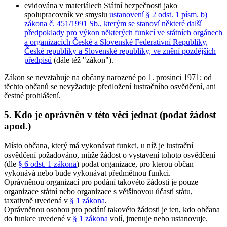
evidována v materiálech Státní bezpečnosti jako
spolupracovník ve smyslu
ustanovení § 2 odst. 1 písm. b)
zákona č. 451/1991 Sb., kterým se stanoví některé další
předpoklady pro výkon některých funkcí ve státních orgánech
a organizacích České a Slovenské Federativní Republiky,
České republiky a Slovenské republiky, ve znění pozdějších
předpisů
(dále též "zákon").
Zákon se nevztahuje na občany narozené po 1. prosinci 1971; od
těchto občanů se nevyžaduje předložení lustračního osvědčení, ani
čestné prohlášení.
5. Kdo je oprávněn v této věci jednat (podat žádost
apod.)
Místo občana, který má vykonávat funkci, u níž je lustrační
osvědčení požadováno, může žádost o vystavení tohoto osvědčení
(dle
§ 6 odst. 1 zákona
) podat organizace, pro kterou občan
vykonává nebo bude vykonávat předmětnou funkci.
Oprávněnou organizací pro podání takovéto žádosti je pouze
organizace státní nebo organizace s většinovou účastí státu,
taxativně uvedená v
§ 1 zákona
.
Oprávněnou osobou pro podání takovéto žádosti je ten, kdo občana
do funkce uvedené v
§ 1 zákona
volí, jmenuje nebo ustanovuje.