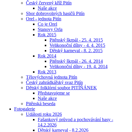
Český červený kříž Pitín
Naše akce
Sbor dobrovolných hasičů Pitín
Orel - jednota Pitín
Co je Orel
Stanovy Orla
Rok 2015
Pitěnský škrpál - 25. 4. 2015
Velikonoční dílny - 4. 4. 2015
Dětský karneval - 8. 2. 2015
Rok 2014
Pitěnský škrpál - 26. 4. 2014
Velikonoční dílny - 19. 4. 2014
Rok 2013
Tělovýchovná jednota Pitín
Český zahrádkářský svaz Pitín
Dětský folklórní soubor PITÍŇÁNEK
Představujeme se
Naše akce
Pitěnská beseda
Fotogalerie
Události roku 2026
Fašankový průvod a pochovávání basy -
14.2.2026
Dětský karneval - 8.2.2026