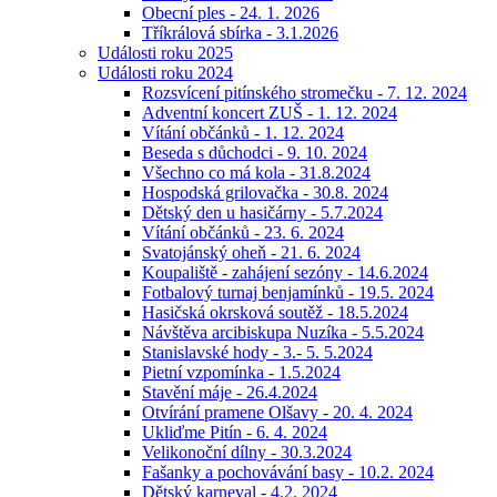
Obecní ples - 24. 1. 2026
Tříkrálová sbírka - 3.1.2026
Události roku 2025
Události roku 2024
Rozsvícení pitínského stromečku - 7. 12. 2024
Adventní koncert ZUŠ - 1. 12. 2024
Vítání občánků - 1. 12. 2024
Beseda s důchodci - 9. 10. 2024
Všechno co má kola - 31.8.2024
Hospodská grilovačka - 30.8. 2024
Dětský den u hasičárny - 5.7.2024
Vítání občánků - 23. 6. 2024
Svatojánský oheň - 21. 6. 2024
Koupaliště - zahájení sezóny - 14.6.2024
Fotbalový turnaj benjamínků - 19.5. 2024
Hasičská okrsková soutěž - 18.5.2024
Návštěva arcibiskupa Nuzíka - 5.5.2024
Stanislavské hody - 3.- 5. 5.2024
Pietní vzpomínka - 1.5.2024
Stavění máje - 26.4.2024
Otvírání pramene Olšavy - 20. 4. 2024
Ukliďme Pitín - 6. 4. 2024
Velikonoční dílny - 30.3.2024
Fašanky a pochovávání basy - 10.2. 2024
Dětský karneval - 4.2. 2024