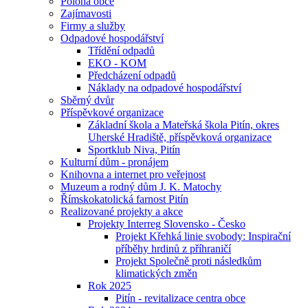
Poloha obce
Zajímavosti
Firmy a služby
Odpadové hospodářství
Třídění odpadů
EKO - KOM
Předcházení odpadů
Náklady na odpadové hospodářství
Sběrný dvůr
Příspěvkové organizace
Základní škola a Mateřská škola Pitín, okres
Uherské Hradiště, příspěvková organizace
Sportklub Niva, Pitín
Kulturní dům - pronájem
Knihovna a internet pro veřejnost
Muzeum a rodný dům J. K. Matochy
Římskokatolická farnost Pitín
Realizované projekty a akce
Projekty Interreg Slovensko - Česko
Projekt Křehká linie svobody: Inspirační
příběhy hrdinů z příhraničí
Projekt Společně proti následkům
klimatických změn
Rok 2025
Pitín - revitalizace centra obce