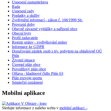
Usnesení zastupitelstva
Rada
Usnesení rady
Poplatky a služby
Zveřejnění informací - zákon č. 106⁄1999 Sb.
Provozní doby
Obecně závazné vyhlášky a nařízení obce
Obecní byty
Profil zadavatele
Registr smluv - zveřejňování smluv
Informace ke GDPR
Doručování zásilek osob s trv. pobytem na ohlašovně OÚ
Pitín
Životní situace
Územní plán obce
Povodňový plán obce
Olšava - hladinové čidlo Pitín 63
Plán rozvoje sportu
Smuteční oznámení
Mobilní aplikace
Sledujte informace z našeho webu v
mobilní aplikaci –