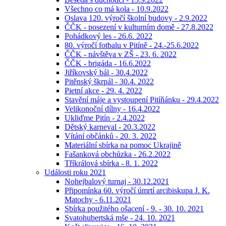
Všechno co má kola - 10.9.2022
Oslava 120. výročí školní budovy - 2.9.2022
ČČK - posezení v kulturním domě - 27.8.2022
Pohádkový les - 26.6. 2022
80. výročí fotbalu v Pitíně - 24.-25.6.2022
ČČK - návštěva v ZŠ - 23. 6. 2022
ČČK - brigáda - 16.6.2022
Jiříkovský bál - 30.4.2022
Pitěnský škrpál - 30.4. 2022
Pietní akce - 29. 4. 2022
Stavění máje a vystoupení Pitíňánku - 29.4.2022
Velikonoční dílny - 16.4.2022
Ukliďme Pitín - 2.4.2022
Dětský karneval - 20.3.2022
Vítání občánků - 20. 3. 2022
Materiální sbírka na pomoc Ukrajině
Fašanková obchůzka - 26.2.2022
Tříkrálová sbírka - 8. 1. 2022
Události roku 2021
Nohejbalový turnaj - 30.12.2021
Připomínka 60. výročí úmrtí arcibiskupa J. K.
Matochy - 6.11.2021
Sbírka použitého ošacení - 9. - 30. 10. 2021
Svatohubertská mše - 24. 10. 2021