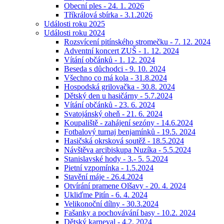
Obecní ples - 24. 1. 2026
Tříkrálová sbírka - 3.1.2026
Události roku 2025
Události roku 2024
Rozsvícení pitínského stromečku - 7. 12. 2024
Adventní koncert ZUŠ - 1. 12. 2024
Vítání občánků - 1. 12. 2024
Beseda s důchodci - 9. 10. 2024
Všechno co má kola - 31.8.2024
Hospodská grilovačka - 30.8. 2024
Dětský den u hasičárny - 5.7.2024
Vítání občánků - 23. 6. 2024
Svatojánský oheň - 21. 6. 2024
Koupaliště - zahájení sezóny - 14.6.2024
Fotbalový turnaj benjamínků - 19.5. 2024
Hasičská okrsková soutěž - 18.5.2024
Návštěva arcibiskupa Nuzíka - 5.5.2024
Stanislavské hody - 3.- 5. 5.2024
Pietní vzpomínka - 1.5.2024
Stavění máje - 26.4.2024
Otvírání pramene Olšavy - 20. 4. 2024
Ukliďme Pitín - 6. 4. 2024
Velikonoční dílny - 30.3.2024
Fašanky a pochovávání basy - 10.2. 2024
Dětský karneval - 4.2. 2024