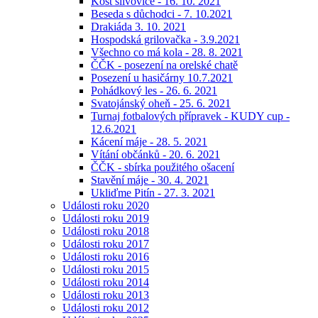
Košt slivovice - 16. 10. 2021
Beseda s důchodci - 7. 10.2021
Drakiáda 3. 10. 2021
Hospodská grilovačka - 3.9.2021
Všechno co má kola - 28. 8. 2021
ČČK - posezení na orelské chatě
Posezení u hasičárny 10.7.2021
Pohádkový les - 26. 6. 2021
Svatojánský oheň - 25. 6. 2021
Turnaj fotbalových přípravek - KUDY cup -
12.6.2021
Kácení máje - 28. 5. 2021
Vítání občánků - 20. 6. 2021
ČČK - sbírka použitého ošacení
Stavění máje - 30. 4. 2021
Ukliďme Pitín - 27. 3. 2021
Události roku 2020
Události roku 2019
Události roku 2018
Události roku 2017
Události roku 2016
Události roku 2015
Události roku 2014
Události roku 2013
Události roku 2012