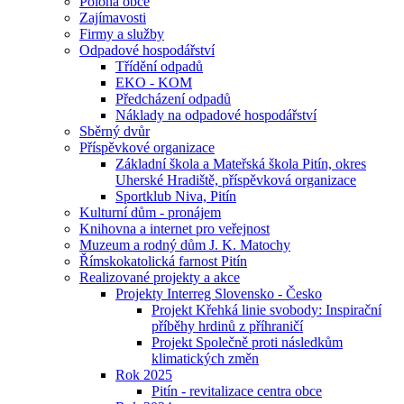
Poloha obce
Zajímavosti
Firmy a služby
Odpadové hospodářství
Třídění odpadů
EKO - KOM
Předcházení odpadů
Náklady na odpadové hospodářství
Sběrný dvůr
Příspěvkové organizace
Základní škola a Mateřská škola Pitín, okres
Uherské Hradiště, příspěvková organizace
Sportklub Niva, Pitín
Kulturní dům - pronájem
Knihovna a internet pro veřejnost
Muzeum a rodný dům J. K. Matochy
Římskokatolická farnost Pitín
Realizované projekty a akce
Projekty Interreg Slovensko - Česko
Projekt Křehká linie svobody: Inspirační
příběhy hrdinů z příhraničí
Projekt Společně proti následkům
klimatických změn
Rok 2025
Pitín - revitalizace centra obce