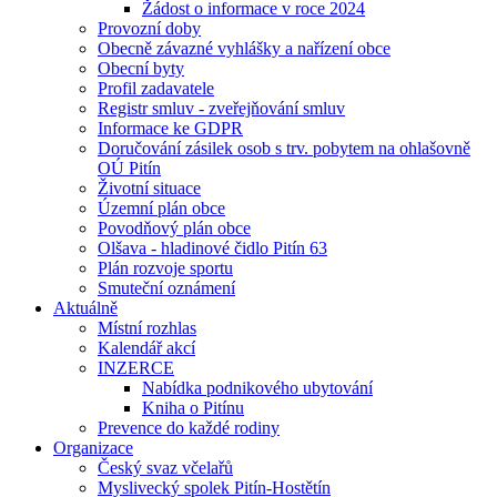
Žádost o informace v roce 2024
Provozní doby
Obecně závazné vyhlášky a nařízení obce
Obecní byty
Profil zadavatele
Registr smluv - zveřejňování smluv
Informace ke GDPR
Doručování zásilek osob s trv. pobytem na ohlašovně
OÚ Pitín
Životní situace
Územní plán obce
Povodňový plán obce
Olšava - hladinové čidlo Pitín 63
Plán rozvoje sportu
Smuteční oznámení
Aktuálně
Místní rozhlas
Kalendář akcí
INZERCE
Nabídka podnikového ubytování
Kniha o Pitínu
Prevence do každé rodiny
Organizace
Český svaz včelařů
Myslivecký spolek Pitín-Hostětín