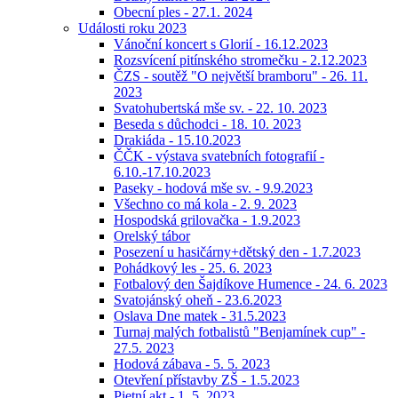
Obecní ples - 27.1. 2024
Události roku 2023
Vánoční koncert s Glorií - 16.12.2023
Rozsvícení pitínského stromečku - 2.12.2023
ČZS - soutěž "O největší bramboru" - 26. 11.
2023
Svatohubertská mše sv. - 22. 10. 2023
Beseda s důchodci - 18. 10. 2023
Drakiáda - 15.10.2023
ČČK - výstava svatebních fotografií -
6.10.-17.10.2023
Paseky - hodová mše sv. - 9.9.2023
Všechno co má kola - 2. 9. 2023
Hospodská grilovačka - 1.9.2023
Orelský tábor
Posezení u hasičárny+dětský den - 1.7.2023
Pohádkový les - 25. 6. 2023
Fotbalový den Šajdíkove Humence - 24. 6. 2023
Svatojánský oheň - 23.6.2023
Oslava Dne matek - 31.5.2023
Turnaj malých fotbalistů "Benjamínek cup" -
27.5. 2023
Hodová zábava - 5. 5. 2023
Otevření přístavby ZŠ - 1.5.2023
Pietní akt - 1. 5. 2023