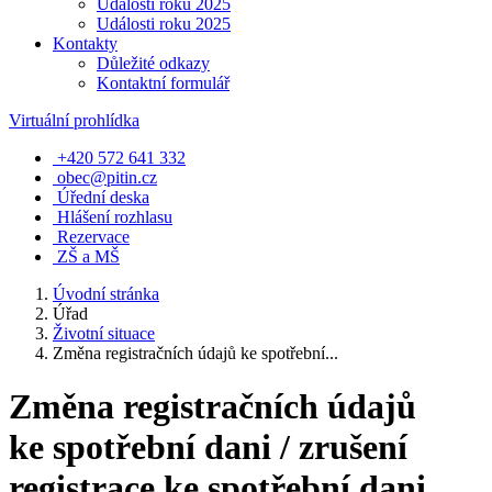
Události roku 2025
Události roku 2025
Kontakty
Důležité odkazy
Kontaktní formulář
Virtuální prohlídka
+420 572 641 332
obec@pitin.cz
Úřední deska
Hlášení rozhlasu
Rezervace
ZŠ a MŠ
Úvodní stránka
Úřad
Životní situace
Změna registračních údajů ke spotřební...
Změna registračních údajů
ke spotřební dani / zrušení
registrace ke spotřební dani