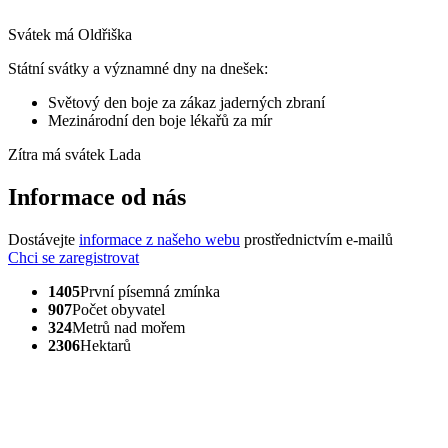
Svátek má
Oldřiška
Státní svátky a významné dny na dnešek:
Světový den boje za zákaz jaderných zbraní
Mezinárodní den boje lékařů za mír
Zítra má svátek
Lada
Informace od nás
Dostávejte
informace z našeho webu
prostřednictvím e-mailů
Chci se zaregistrovat
1405
První písemná zmínka
907
Počet obyvatel
324
Metrů nad mořem
2306
Hektarů