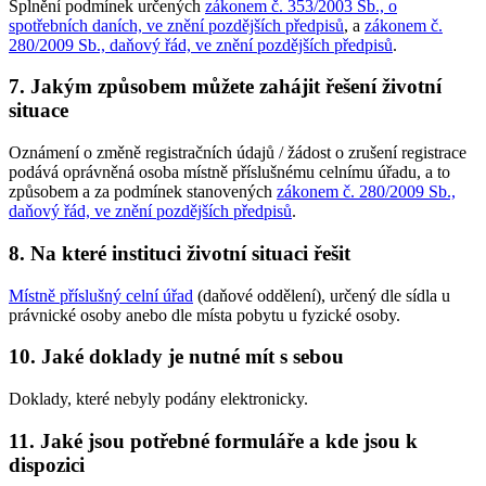
Splnění podmínek určených
zákonem č. 353/2003 Sb., o
spotřebních daních, ve znění pozdějších předpisů
, a
zákonem č.
280/2009 Sb., daňový řád, ve znění pozdějších předpisů
.
7. Jakým způsobem můžete zahájit řešení životní
situace
Oznámení o změně registračních údajů / žádost o zrušení registrace
podává oprávněná osoba místně příslušnému celnímu úřadu, a to
způsobem a za podmínek stanovených
zákonem č. 280/2009 Sb.,
daňový řád, ve znění pozdějších předpisů
.
8. Na které instituci životní situaci řešit
Místně příslušný celní úřad
(daňové oddělení), určený dle sídla u
právnické osoby anebo dle místa pobytu u fyzické osoby.
10. Jaké doklady je nutné mít s sebou
Doklady, které nebyly podány elektronicky.
11. Jaké jsou potřebné formuláře a kde jsou k
dispozici