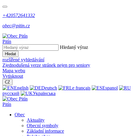
+420572641332
obec@pitin.cz
Pitín
Hledaný výraz
Hledat
rozšířené vyhledávání
Zjednodušená verze stránek nejen pro seniory
Mapa webu
Vytisknout
CZ
English
Deutsch
Le français
Espanol
русский
Українська
Pitín
Obec
Aktuality
Obecní symboly
Základní informace