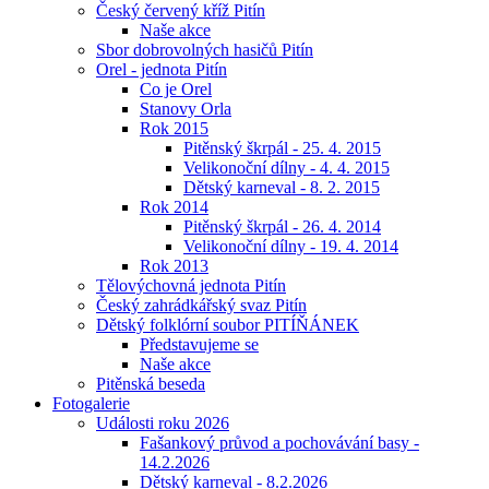
Český červený kříž Pitín
Naše akce
Sbor dobrovolných hasičů Pitín
Orel - jednota Pitín
Co je Orel
Stanovy Orla
Rok 2015
Pitěnský škrpál - 25. 4. 2015
Velikonoční dílny - 4. 4. 2015
Dětský karneval - 8. 2. 2015
Rok 2014
Pitěnský škrpál - 26. 4. 2014
Velikonoční dílny - 19. 4. 2014
Rok 2013
Tělovýchovná jednota Pitín
Český zahrádkářský svaz Pitín
Dětský folklórní soubor PITÍŇÁNEK
Představujeme se
Naše akce
Pitěnská beseda
Fotogalerie
Události roku 2026
Fašankový průvod a pochovávání basy -
14.2.2026
Dětský karneval - 8.2.2026