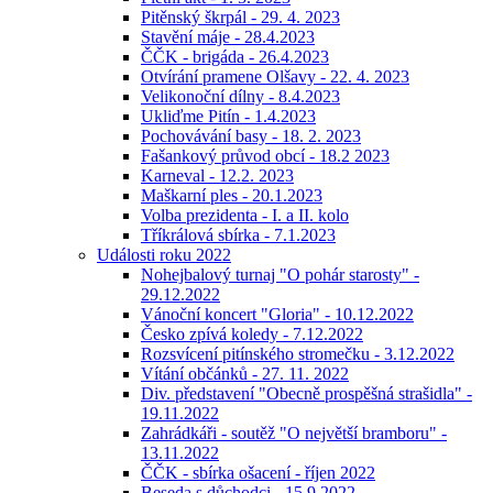
Pitěnský škrpál - 29. 4. 2023
Stavění máje - 28.4.2023
ČČK - brigáda - 26.4.2023
Otvírání pramene Olšavy - 22. 4. 2023
Velikonoční dílny - 8.4.2023
Ukliďme Pitín - 1.4.2023
Pochovávání basy - 18. 2. 2023
Fašankový průvod obcí - 18.2 2023
Karneval - 12.2. 2023
Maškarní ples - 20.1.2023
Volba prezidenta - I. a II. kolo
Tříkrálová sbírka - 7.1.2023
Události roku 2022
Nohejbalový turnaj "O pohár starosty" -
29.12.2022
Vánoční koncert "Gloria" - 10.12.2022
Česko zpívá koledy - 7.12.2022
Rozsvícení pitínského stromečku - 3.12.2022
Vítání občánků - 27. 11. 2022
Div. představení "Obecně prospěšná strašidla" -
19.11.2022
Zahrádkáři - soutěž "O největší bramboru" -
13.11.2022
ČČK - sbírka ošacení - říjen 2022
Beseda s důchodci - 15.9.2022