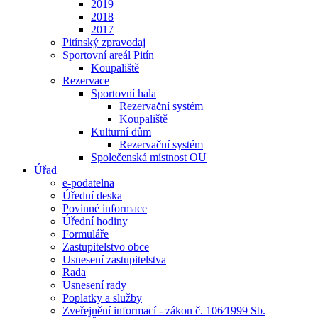
2019
2018
2017
Pitínský zpravodaj
Sportovní areál Pitín
Koupaliště
Rezervace
Sportovní hala
Rezervační systém
Koupaliště
Kulturní dům
Rezervační systém
Společenská místnost OU
Úřad
e-podatelna
Úřední deska
Povinné informace
Úřední hodiny
Formuláře
Zastupitelstvo obce
Usnesení zastupitelstva
Rada
Usnesení rady
Poplatky a služby
Zveřejnění informací - zákon č. 106⁄1999 Sb.