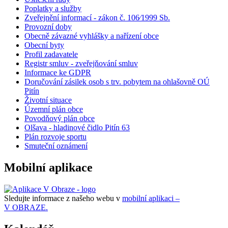
Poplatky a služby
Zveřejnění informací - zákon č. 106⁄1999 Sb.
Provozní doby
Obecně závazné vyhlášky a nařízení obce
Obecní byty
Profil zadavatele
Registr smluv - zveřejňování smluv
Informace ke GDPR
Doručování zásilek osob s trv. pobytem na ohlašovně OÚ
Pitín
Životní situace
Územní plán obce
Povodňový plán obce
Olšava - hladinové čidlo Pitín 63
Plán rozvoje sportu
Smuteční oznámení
Mobilní aplikace
Sledujte informace z našeho webu v
mobilní aplikaci –
V OBRAZE.