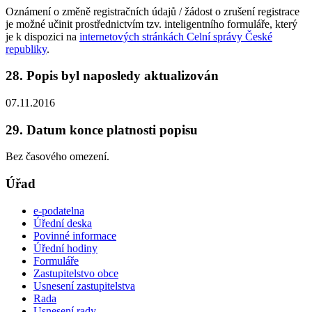
Oznámení o změně registračních údajů / žádost o zrušení registrace
je možné učinit prostřednictvím tzv. inteligentního formuláře, který
je k dispozici na
internetových stránkách Celní správy České
republiky
.
28. Popis byl naposledy aktualizován
07.11.2016
29. Datum konce platnosti popisu
Bez časového omezení.
Úřad
e-podatelna
Úřední deska
Povinné informace
Úřední hodiny
Formuláře
Zastupitelstvo obce
Usnesení zastupitelstva
Rada
Usnesení rady