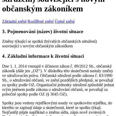
občanským zákoníkem
Základní znění
Rozšířené znění
Úplné znění
3. Pojmenování (název) životní situace
Změny týkající se spolků (bývalých občanských sdružení)
související s novým občanským zákoníkem
4. Základní informace k životní situaci
Dne 1. 1. 2014 vstoupil v účinnost zákon č. 89/2012 Sb., občanský
zákoník (dále jen „OZ“). V důsledku této skutečnosti nastaly změny
ve sdružovacím právu. Občanská sdružení podle zákona č. 83/1990
Sb., o sdružování občanů, ve znění pozdějších předpisů, se považují
za spolky podle OZ. Organizační jednotky sdružení způsobilé jednat
svým jménem podle zákona o sdružování občanů, se považují za
pobočné spolky podle OZ (§ 3045 OZ).
Spolky jsou vedeny rejstříkovými soudy ve spolkovém rejstříku, do
kterého se zapisují údaje a skutečnosti, které se spolku týkají.
Nejčastěji půjde například o změnu sídla, zápis nově zvolených