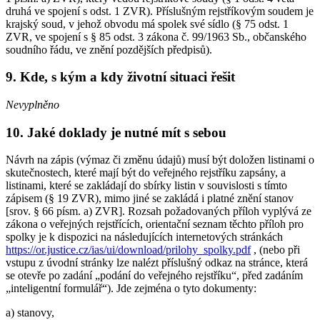
druhá ve spojení s odst. 1 ZVR). Příslušným rejstříkovým soudem je
krajský soud, v jehož obvodu má spolek své sídlo (§ 75 odst. 1
ZVR, ve spojení s § 85 odst. 3 zákona č. 99/1963 Sb., občanského
soudního řádu, ve znění pozdějších předpisů).
9. Kde, s kým a kdy životní situaci řešit
Nevyplněno
10. Jaké doklady je nutné mít s sebou
Návrh na zápis (výmaz či změnu údajů) musí být doložen listinami o
skutečnostech, které mají být do veřejného rejstříku zapsány, a
listinami, které se zakládají do sbírky listin v souvislosti s tímto
zápisem (§ 19 ZVR), mimo jiné se zakládá i platné znění stanov
[srov. § 66 písm. a) ZVR]. Rozsah požadovaných příloh vyplývá ze
zákona o veřejných rejstřících, orientační seznam těchto příloh pro
spolky je k dispozici na následujících internetových stránkách
https://or.justice.cz/ias/ui/download/prilohy_spolky.pdf
, (nebo při
vstupu z úvodní stránky lze nalézt příslušný odkaz na stránce, která
se otevře po zadání „podání do veřejného rejstříku“, před zadáním
„inteligentní formulář“). Jde zejména o tyto dokumenty:
a) stanovy,