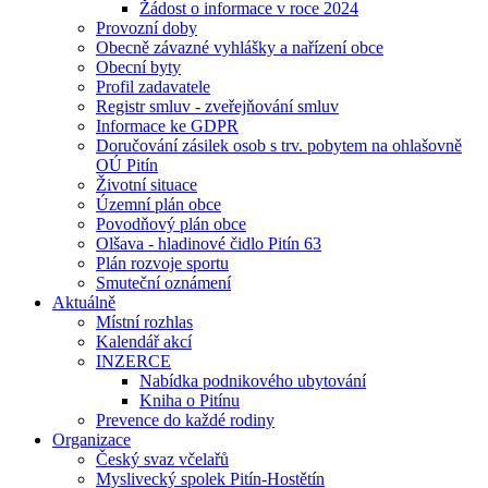
Žádost o informace v roce 2024
Provozní doby
Obecně závazné vyhlášky a nařízení obce
Obecní byty
Profil zadavatele
Registr smluv - zveřejňování smluv
Informace ke GDPR
Doručování zásilek osob s trv. pobytem na ohlašovně
OÚ Pitín
Životní situace
Územní plán obce
Povodňový plán obce
Olšava - hladinové čidlo Pitín 63
Plán rozvoje sportu
Smuteční oznámení
Aktuálně
Místní rozhlas
Kalendář akcí
INZERCE
Nabídka podnikového ubytování
Kniha o Pitínu
Prevence do každé rodiny
Organizace
Český svaz včelařů
Myslivecký spolek Pitín-Hostětín