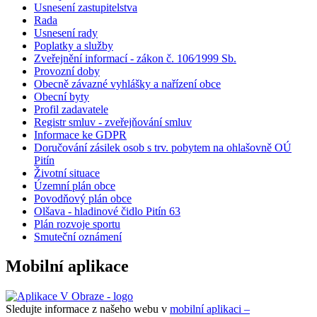
Usnesení zastupitelstva
Rada
Usnesení rady
Poplatky a služby
Zveřejnění informací - zákon č. 106⁄1999 Sb.
Provozní doby
Obecně závazné vyhlášky a nařízení obce
Obecní byty
Profil zadavatele
Registr smluv - zveřejňování smluv
Informace ke GDPR
Doručování zásilek osob s trv. pobytem na ohlašovně OÚ
Pitín
Životní situace
Územní plán obce
Povodňový plán obce
Olšava - hladinové čidlo Pitín 63
Plán rozvoje sportu
Smuteční oznámení
Mobilní aplikace
Sledujte informace z našeho webu v
mobilní aplikaci –