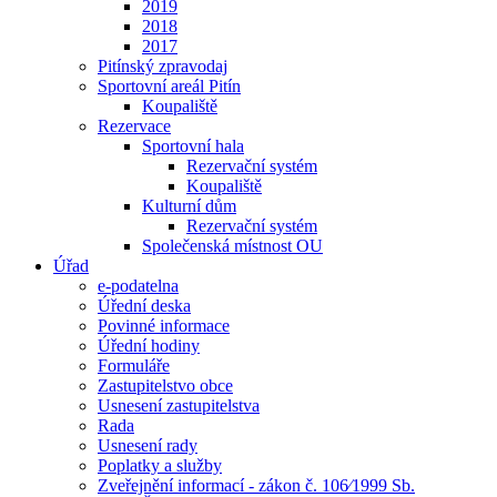
2019
2018
2017
Pitínský zpravodaj
Sportovní areál Pitín
Koupaliště
Rezervace
Sportovní hala
Rezervační systém
Koupaliště
Kulturní dům
Rezervační systém
Společenská místnost OU
Úřad
e-podatelna
Úřední deska
Povinné informace
Úřední hodiny
Formuláře
Zastupitelstvo obce
Usnesení zastupitelstva
Rada
Usnesení rady
Poplatky a služby
Zveřejnění informací - zákon č. 106⁄1999 Sb.