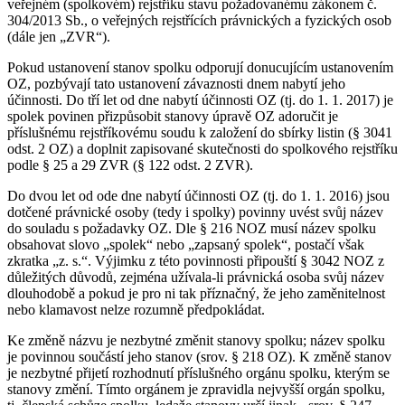
veřejném (spolkovém) rejstříku stavu požadovanému zákonem č.
304/2013 Sb., o veřejných rejstřících právnických a fyzických osob
(dále jen „ZVR“).
Pokud ustanovení stanov spolku odporují donucujícím ustanovením
OZ, pozbývají tato ustanovení závaznosti dnem nabytí jeho
účinnosti. Do tří let od dne nabytí účinnosti OZ (tj. do 1. 1. 2017) je
spolek povinen přizpůsobit stanovy úpravě OZ adoručit je
příslušnému rejstříkovému soudu k založení do sbírky listin (§ 3041
odst. 2 OZ) a doplnit zapisované skutečnosti do spolkového rejstříku
podle § 25 a 29 ZVR (§ 122 odst. 2 ZVR).
Do dvou let od ode dne nabytí účinnosti OZ (tj. do 1. 1. 2016) jsou
dotčené právnické osoby (tedy i spolky) povinny uvést svůj název
do souladu s požadavky OZ. Dle § 216 NOZ musí název spolku
obsahovat slovo „spolek“ nebo „zapsaný spolek“, postačí však
zkratka „z. s.“. Výjimku z této povinnosti připouští § 3042 NOZ z
důležitých důvodů, zejména užívala-li právnická osoba svůj název
dlouhodobě a pokud je pro ni tak příznačný, že jeho zaměnitelnost
nebo klamavost nelze rozumně předpokládat.
Ke změně názvu je nezbytné změnit stanovy spolku; název spolku
je povinnou součástí jeho stanov (srov. § 218 OZ). K změně stanov
je nezbytné přijetí rozhodnutí příslušného orgánu spolku, kterým se
stanovy změní. Tímto orgánem je zpravidla nejvyšší orgán spolku,