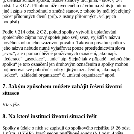
tj. členská schůze spolku, ledaže stanovy určí jinak - srov. § 247
odst. 1 a 3 OZ. Přílohou níže uvedeného návrhu na zápis je mimo
jiné i zápis o rozhodnutí o změně stanov, z tohoto by měl být zřejmý
počet přítomných členů (příp. z listiny přítomných, vč. jejich
podpisů).
Podle § 214 odst. 2 OZ, pokud spolky vytvoří k uplatňování
společného zájmu nový spolek jako svůj svaz, vyjádří v názvu
nového spolku jeho svazovou povahu. Takovou povahu spolku v
jeho názvu nebude nutné vyjadřovat pouze prostřednictvím slova
„svaz“, ale i pomocí běžně používaných označení, jako např.
„federace“, „asociace“, „unie“ atp. Stejně tak v případě „pobočného
spolku“ je toto označení jen druhovým označením a spolky mohou
pojmenovat své pobočné spolky i jiným označením, jako např.
„sekce“, „základní organizace“ či „místní organizace“ apod.
7. Jakým způsobem můžete zahájit řešení životní
situace
Viz výše.
8. Na které instituci životní situaci řešit
Spolky a údaje o nich se zapisují do spolkového rejstříku (§ 26 odst.
1 písm. a) ZVR), který vedou rejstříkové soudy (§ 1 odst. 4 věta