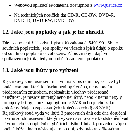
Webovou aplikací ePodatelna dostupnou z
www.justice.cz
Na technických nosičích dat CD-R, CD-RW, DVD-R,
DVD+R, DVD-RW, DVD+RW
12. Jaké jsou poplatky a jak je lze uhradit
Dle ustanovení § 11 odst. 1 písm. k) zákona č. 549/1991 Sb., o
soudních poplatcích, jsou spolky ve věcech zápisů údajů o spolku
od soudních poplatků osvobozeny. Zápis změny údajů ve
spolkovém rejstříku tedy nepodléhá žádnému poplatku.
13. Jaké jsou lhůty pro vyřízení
Rejstříkový soud usnesením návrh na zápis odmítne, jestliže byl
podán osobou, která k návrhu není oprávněna, nebyl podán
předepsaným způsobem, neobsahuje všechny předepsané
náležitosti, je nesrozumitelný nebo neurčitý, nebo k němu nebyly
připojeny listiny, jimiž mají být podle ZVR nebo jiného zákona
doloženy údaje o zapisovaných skutečnostech (§ 86 ZVR).
Rejstříkový soud vydá ve lhůtě 3 pracovních dnů ode dne doručení
návrhu soudu usnesení, kterým vyzve navrhovatele k odstranění vad
návrhu nebo k doplnění chybějících listin. Lhůta k provedení zápisu
počíná běžet dnem následujícím po dni, kdy bylo rejstříkovému