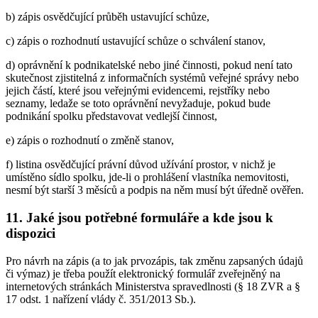
b) zápis osvědčující průběh ustavující schůze,
c) zápis o rozhodnutí ustavující schůze o schválení stanov,
d) oprávnění k podnikatelské nebo jiné činnosti, pokud není tato
skutečnost zjistitelná z informačních systémů veřejné správy nebo
jejich částí, které jsou veřejnými evidencemi, rejstříky nebo
seznamy, ledaže se toto oprávnění nevyžaduje, pokud bude
podnikání spolku představovat vedlejší činnost,
e) zápis o rozhodnutí o změně stanov,
f) listina osvědčující právní důvod užívání prostor, v nichž je
umístěno sídlo spolku, jde-li o prohlášení vlastníka nemovitosti,
nesmí být starší 3 měsíců a podpis na něm musí být úředně ověřen.
11. Jaké jsou potřebné formuláře a kde jsou k
dispozici
Pro návrh na zápis (a to jak prvozápis, tak změnu zapsaných údajů
či výmaz) je třeba použít elektronický formulář zveřejněný na
internetových stránkách Ministerstva spravedlnosti (§ 18 ZVR a §
17 odst. 1 nařízení vlády č. 351/2013 Sb.).