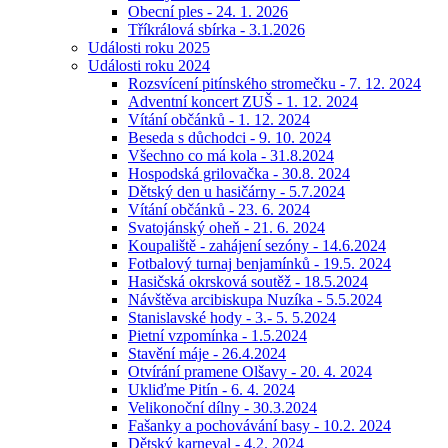
Obecní ples - 24. 1. 2026
Tříkrálová sbírka - 3.1.2026
Události roku 2025
Události roku 2024
Rozsvícení pitínského stromečku - 7. 12. 2024
Adventní koncert ZUŠ - 1. 12. 2024
Vítání občánků - 1. 12. 2024
Beseda s důchodci - 9. 10. 2024
Všechno co má kola - 31.8.2024
Hospodská grilovačka - 30.8. 2024
Dětský den u hasičárny - 5.7.2024
Vítání občánků - 23. 6. 2024
Svatojánský oheň - 21. 6. 2024
Koupaliště - zahájení sezóny - 14.6.2024
Fotbalový turnaj benjamínků - 19.5. 2024
Hasičská okrsková soutěž - 18.5.2024
Návštěva arcibiskupa Nuzíka - 5.5.2024
Stanislavské hody - 3.- 5. 5.2024
Pietní vzpomínka - 1.5.2024
Stavění máje - 26.4.2024
Otvírání pramene Olšavy - 20. 4. 2024
Ukliďme Pitín - 6. 4. 2024
Velikonoční dílny - 30.3.2024
Fašanky a pochovávání basy - 10.2. 2024
Dětský karneval - 4.2. 2024