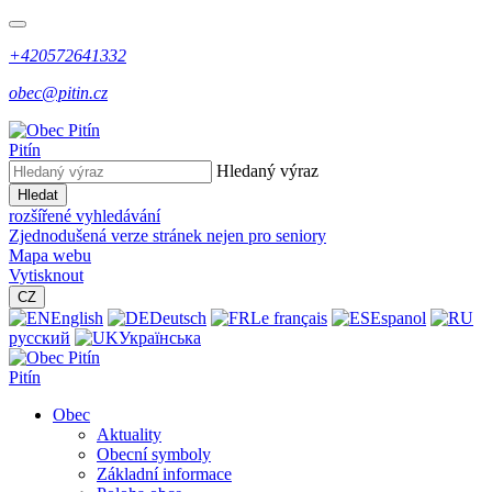
+420572641332
obec@pitin.cz
Pitín
Hledaný výraz
Hledat
rozšířené vyhledávání
Zjednodušená verze stránek nejen pro seniory
Mapa webu
Vytisknout
CZ
English
Deutsch
Le français
Espanol
русский
Українська
Pitín
Obec
Aktuality
Obecní symboly
Základní informace