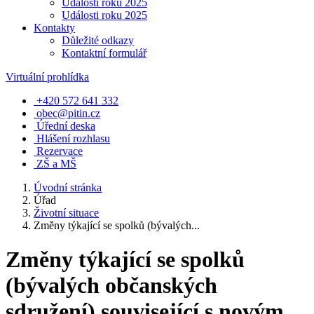
Události roku 2025
Události roku 2025
Kontakty
Důležité odkazy
Kontaktní formulář
Virtuální prohlídka
+420 572 641 332
obec@pitin.cz
Úřední deska
Hlášení rozhlasu
Rezervace
ZŠ a MŠ
Úvodní stránka
Úřad
Životní situace
Změny týkající se spolků (bývalých...
Změny týkající se spolků
(bývalých občanských
sdružení) související s novým