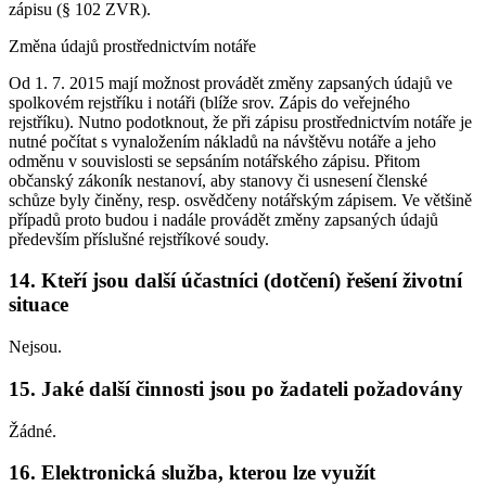
zápisu (§ 102 ZVR).
Změna údajů prostřednictvím notáře
Od 1. 7. 2015 mají možnost provádět změny zapsaných údajů ve
spolkovém rejstříku i notáři (blíže srov. Zápis do veřejného
rejstříku). Nutno podotknout, že při zápisu prostřednictvím notáře je
nutné počítat s vynaložením nákladů na návštěvu notáře a jeho
odměnu v souvislosti se sepsáním notářského zápisu. Přitom
občanský zákoník nestanoví, aby stanovy či usnesení členské
schůze byly činěny, resp. osvědčeny notářským zápisem. Ve většině
případů proto budou i nadále provádět změny zapsaných údajů
především příslušné rejstříkové soudy.
14. Kteří jsou další účastníci (dotčení) řešení životní
situace
Nejsou.
15. Jaké další činnosti jsou po žadateli požadovány
Žádné.
16. Elektronická služba, kterou lze využít