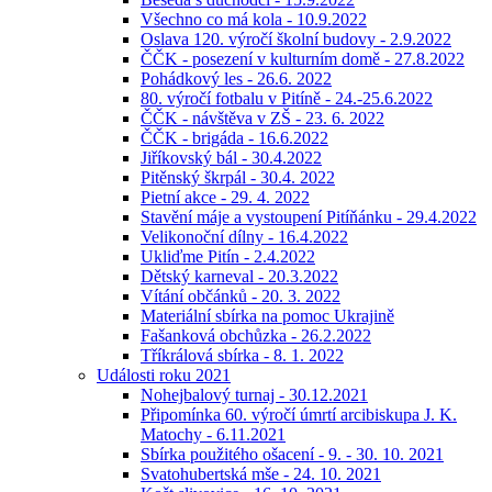
Všechno co má kola - 10.9.2022
Oslava 120. výročí školní budovy - 2.9.2022
ČČK - posezení v kulturním domě - 27.8.2022
Pohádkový les - 26.6. 2022
80. výročí fotbalu v Pitíně - 24.-25.6.2022
ČČK - návštěva v ZŠ - 23. 6. 2022
ČČK - brigáda - 16.6.2022
Jiříkovský bál - 30.4.2022
Pitěnský škrpál - 30.4. 2022
Pietní akce - 29. 4. 2022
Stavění máje a vystoupení Pitíňánku - 29.4.2022
Velikonoční dílny - 16.4.2022
Ukliďme Pitín - 2.4.2022
Dětský karneval - 20.3.2022
Vítání občánků - 20. 3. 2022
Materiální sbírka na pomoc Ukrajině
Fašanková obchůzka - 26.2.2022
Tříkrálová sbírka - 8. 1. 2022
Události roku 2021
Nohejbalový turnaj - 30.12.2021
Připomínka 60. výročí úmrtí arcibiskupa J. K.
Matochy - 6.11.2021
Sbírka použitého ošacení - 9. - 30. 10. 2021
Svatohubertská mše - 24. 10. 2021