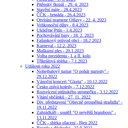
Pitěnský škrpál - 29. 4. 2023
Stavění máje - 28.4.2023
ČČK - brigáda - 26.4.2023
Otvírání pramene Olšavy - 22. 4. 2023
Velikonoční dílny - 8.4.2023
Ukliďme Pitín - 1.4.2023
Pochovávání basy - 18. 2. 2023
Fašankový průvod obcí - 18.2 2023
Karneval - 12.2. 2023
Maškarní ples - 20.1.2023
Volba prezidenta - I. a II. kolo
Tříkrálová sbírka - 7.1.2023
Události roku 2022
Nohejbalový turnaj "O pohár starosty" -
29.12.2022
Vánoční koncert "Gloria" - 10.12.2022
Česko zpívá koledy - 7.12.2022
Rozsvícení pitínského stromečku - 3.12.2022
Vítání občánků - 27. 11. 2022
Div. představení "Obecně prospěšná strašidla" -
19.11.2022
Zahrádkáři - soutěž "O největší bramboru" -
13.11.2022
ČČK - sbírka ošacení - říjen 2022
Beseda s důchodci - 15.9.2022