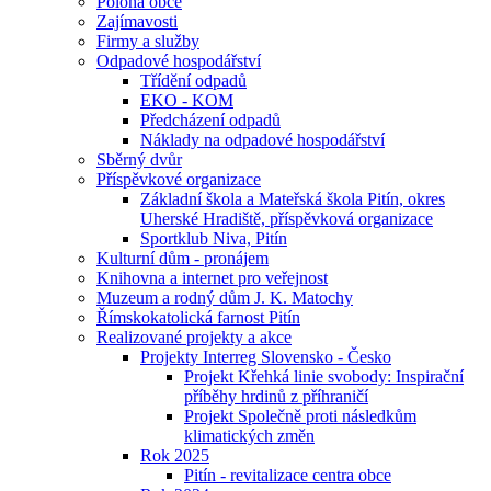
Poloha obce
Zajímavosti
Firmy a služby
Odpadové hospodářství
Třídění odpadů
EKO - KOM
Předcházení odpadů
Náklady na odpadové hospodářství
Sběrný dvůr
Příspěvkové organizace
Základní škola a Mateřská škola Pitín, okres
Uherské Hradiště, příspěvková organizace
Sportklub Niva, Pitín
Kulturní dům - pronájem
Knihovna a internet pro veřejnost
Muzeum a rodný dům J. K. Matochy
Římskokatolická farnost Pitín
Realizované projekty a akce
Projekty Interreg Slovensko - Česko
Projekt Křehká linie svobody: Inspirační
příběhy hrdinů z příhraničí
Projekt Společně proti následkům
klimatických změn
Rok 2025
Pitín - revitalizace centra obce