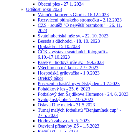
Obecní ples - 27.1. 2024
Události roku 2023
Vánoční koncert s Glorií - 16.12.2023
Rozsvícení pitínského stromečku - 2.12.2023
ČZS - soutěž "O největší bramboru" - 26. 11.
2023
Svatohubertská mše sv. - 22. 10. 2023
Beseda s důchodci - 18. 10. 2023
Drakiáda - 15.10.2023
ČČK - výstava svatebních fotografií -
6.10.-17.10.2023
Paseky - hodová mše sv. - 9.9.2023
Všechno co má kola - 2. 9. 2023
Hospodská grilovačka - 1.9.2023
Orelský tábor
Posezení u hasičárny+dětský den - 1.7.2023
Pohádkový les - 25. 6. 2023
Fotbalový den Šajdíkove Humence - 24. 6. 2023
Svatojánský oheň - 23.6.2023
Oslava Dne matek - 31.5.2023
Turnaj malých fotbalistů "Benjamínek cup" -
27.5. 2023
Hodová zábava - 5. 5. 2023
Otevření přístavby ZŠ - 1.5.2023
Pietní akt - 1. 5. 2023