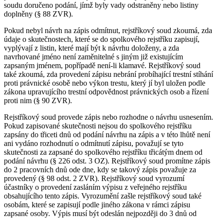
soudu doručeno podání, jímž byly vady odstraněny nebo listiny
doplněny (§ 88 ZVR).
Pokud nebyl návrh na zápis odmítnut, rejstříkový soud zkoumá, zda
údaje o skutečnostech, které se do spolkového rejstříku zapisují,
vyplývají z listin, které mají být k návrhu doloženy, a zda
navrhované jméno není zaměnitelné s jiným již existujícím
zapsaným jménem, popřípadě není-li klamavé. Rejstříkový soud
také zkoumá, zda provedení zápisu nebrání probíhající trestní stíhání
proti právnické osobě nebo výkon trestu, který jí byl uložen podle
zákona upravujícího trestní odpovědnost právnických osob a řízení
proti nim (§ 90 ZVR).
Rejstříkový soud provede zápis nebo rozhodne o návrhu usnesením.
Pokud zapisované skutečnosti nejsou do spolkového rejstříku
zapsány do třiceti dnů od podání návrhu na zápis a v této lhůtě není
ani vydáno rozhodnutí o odmítnutí zápisu, považují se tyto
skutečnosti za zapsané do spolkového rejstříku třicátým dnem od
podání návrhu (§ 226 odst. 3 OZ). Rejstříkový soud promítne zápis
do 2 pracovních dnů ode dne, kdy se takový zápis považuje za
provedený (§ 98 odst. 2 ZVR). Rejstříkový soud vyrozumí
účastníky o provedení zasláním výpisu z veřejného rejstříku
obsahujícího tento zápis. Vyrozumění zašle rejstříkový soud také
osobám, které se zapisují podle jiného zákona v rámci zápisu
zapsané osoby. Výpis musí být odeslán nejpozději do 3 dnů od