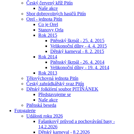
Český červený kříž Pitín
Naše akce
Sbor dobrovolných hasičů Pitín
Orel - jednota Pitín
Co je Orel
Stanovy Orla
Rok 2015
Pitěnský škrpál - 25. 4. 2015
Velikonoční dílny - 4. 4. 2015
Dětský karneval - 8. 2. 2015
Rok 2014
Pitěnský škrpál - 26. 4. 2014
Velikonoční dílny - 19. 4. 2014
Rok 2013
Tělovýchovná jednota Pitín
Český zahrádkářský svaz Pitín
Dětský folklórní soubor PITÍŇÁNEK
Představujeme se
Naše akce
Pitěnská beseda
Fotogalerie
Události roku 2026
Fašankový průvod a pochovávání basy -
14.2.2026
Dětský karneval - 8.2.2026