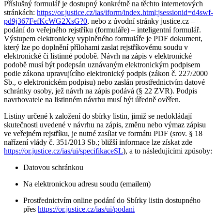
Příslušný formulář je dostupný konkrétně na těchto internetových
stránkách:
https://or.justice.cz/ias/iform/index.html;jsessionid=d4swf-
pd9j367FefKcWG2XsG?0
, nebo z úvodní stránky justice.cz –
podání do veřejného rejstříku (formuláře) – inteligentní formulář.
Výstupem elektronicky vyplněného formuláře je PDF dokument,
který lze po doplnění přílohami zaslat rejstříkovému soudu v
elektronické či listinné podobě. Návrh na zápis v elektronické
podobě musí být podepsán uznávaným elektronickým podpisem
podle zákona upravujícího elektronický podpis (zákon č. 227/2000
Sb., o elektronickém podpisu) nebo zaslán prostřednictvím datové
schránky osoby, jež návrh na zápis podává (§ 22 ZVR). Podpis
navrhovatele na listinném návrhu musí být úředně ověřen.
Listiny určené k založení do sbírky listin, jimiž se nedokládají
skutečnosti uvedené v návrhu na zápis, změnu nebo výmaz zápisu
ve veřejném rejstříku, je nutné zasílat ve formátu PDF (srov. § 18
nařízení vlády č. 351/2013 Sb.; bližší informace lze získat zde
https://or.justice.cz/ias/ui/specifikaceSL
), a to následujícími způsoby:
Datovou schránkou
Na elektronickou adresu soudu (emailem)
Prostřednictvím online podání do Sbírky listin dostupného
přes
https://or.justice.cz/ias/ui/podani