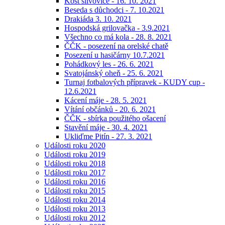
Košt slivovice - 16. 10. 2021
Beseda s důchodci - 7. 10.2021
Drakiáda 3. 10. 2021
Hospodská grilovačka - 3.9.2021
Všechno co má kola - 28. 8. 2021
ČČK - posezení na orelské chatě
Posezení u hasičárny 10.7.2021
Pohádkový les - 26. 6. 2021
Svatojánský oheň - 25. 6. 2021
Turnaj fotbalových přípravek - KUDY cup -
12.6.2021
Kácení máje - 28. 5. 2021
Vítání občánků - 20. 6. 2021
ČČK - sbírka použitého ošacení
Stavění máje - 30. 4. 2021
Ukliďme Pitín - 27. 3. 2021
Události roku 2020
Události roku 2019
Události roku 2018
Události roku 2017
Události roku 2016
Události roku 2015
Události roku 2014
Události roku 2013
Události roku 2012