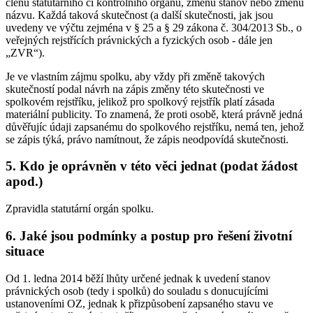
členů statutárního či kontrolního orgánu, změnu stanov nebo změnu
názvu. Každá taková skutečnost (a další skutečnosti, jak jsou
uvedeny ve výčtu zejména v § 25 a § 29 zákona č. 304/2013 Sb., o
veřejných rejstřících právnických a fyzických osob - dále jen
„ZVR“).
Je ve vlastním zájmu spolku, aby vždy při změně takových
skutečností podal návrh na zápis změny této skutečnosti ve
spolkovém rejstříku, jelikož pro spolkový rejstřík platí zásada
materiální publicity. To znamená, že proti osobě, která právně jedná
důvěřujíc údaji zapsanému do spolkového rejstříku, nemá ten, jehož
se zápis týká, právo namítnout, že zápis neodpovídá skutečnosti.
5. Kdo je oprávněn v této věci jednat (podat žádost
apod.)
Zpravidla statutární orgán spolku.
6. Jaké jsou podmínky a postup pro řešení životní
situace
Od 1. ledna 2014 běží lhůty určené jednak k uvedení stanov
právnických osob (tedy i spolků) do souladu s donucujícími
ustanoveními OZ, jednak k přizpůsobení zapsaného stavu ve