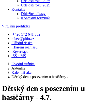
Události roku 2025
Události roku 2025
Kontakty
Důležité odkazy
Kontaktní formulář
Virtuální prohlídka
+420 572 641 332
obec@pitin.cz
Úřední deska
Hlášení rozhlasu
Rezervace
ZŠ a MŠ
Úvodní stránka
Aktuálně
Kalendář akcí
Dětský den s posezením u hasičárny -...
Dětský den s posezením u
hasičárny - 4.7.