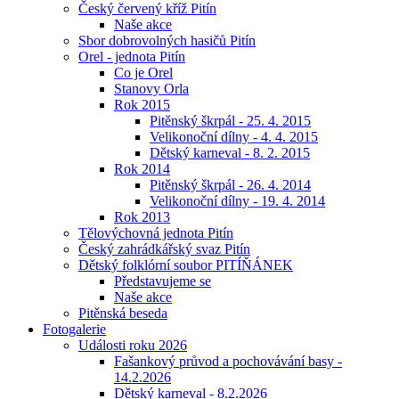
Český červený kříž Pitín
Naše akce
Sbor dobrovolných hasičů Pitín
Orel - jednota Pitín
Co je Orel
Stanovy Orla
Rok 2015
Pitěnský škrpál - 25. 4. 2015
Velikonoční dílny - 4. 4. 2015
Dětský karneval - 8. 2. 2015
Rok 2014
Pitěnský škrpál - 26. 4. 2014
Velikonoční dílny - 19. 4. 2014
Rok 2013
Tělovýchovná jednota Pitín
Český zahrádkářský svaz Pitín
Dětský folklórní soubor PITÍŇÁNEK
Představujeme se
Naše akce
Pitěnská beseda
Fotogalerie
Události roku 2026
Fašankový průvod a pochovávání basy -
14.2.2026
Dětský karneval - 8.2.2026