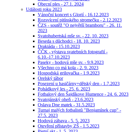
Obecní ples - 27.1. 2024
Události roku 2023
Vánoční koncert s Glorií - 16.12.2023
Rozsvícení pitínského stromečku - 2.12.2023
ČZS - soutěž "O největší bramboru" - 26. 11.
2023
Svatohubertská mše sv. - 22. 10. 2023
Beseda s důchodci - 18. 10. 2023
Drakiáda - 15.10.2023
ČČK - výstava svatebních fotografií -
6.10.-17.10.2023
Paseky - hodová mše sv. - 9.9.2023
Všechno co má kola - 2. 9. 2023
Hospodská grilovačka - 1.9.2023
Orelský tábor
Posezení u hasičárny+dětský den - 1.7.2023
Pohádkový les - 25. 6. 2023
Fotbalový den Šajdíkove Humence - 24. 6. 2023
Svatojánský oheň - 23.6.2023
Oslava Dne matek - 31.5.2023
Turnaj malých fotbalistů "Benjamínek cup" -
27.5. 2023
Hodová zábava - 5. 5. 2023
Otevření přístavby ZŠ - 1.5.2023
Pietní akt - 1. 5. 2023