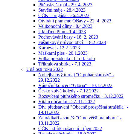
Pitěnský škrpál - 29. 4. 2023
Stavění máje - 28.4.2023
ČČK - brigáda - 26.4.2023
Otvírání pramene Olšavy - 22. 4. 2023
Velikonoční dílny - 8.4.2023
Ukliďme Pitín - 1.4.2023
Pochovávání basy - 18. 2. 2023
Fašankový průvod obcí - 18.2 2023
Karneval - 12.2. 2023
Maškarní ples - 20.1.2023
Volba prezidenta - I. a II. kolo
Tříkrálová sbírka - 7.1.2023
Události roku 2022
Nohejbalový turnaj "O pohár starosty" -
29.12.2022
Vánoční koncert "Gloria" - 10.12.2022
Česko zpívá koledy - 7.12.2022
Rozsvícení pitínského stromečku - 3.12.2022
Vítání občánků - 27. 11. 2022
Div. představení "Obecně prospěšná strašidla" -
19.11.2022
Zahrádkáři - soutěž "O největší bramboru" -
13.11.2022
ČČK - sbírka ošacení - říjen 2022
Beseda s důchodci - 15.9.2022