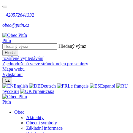
+420572641332
obec@pitin.cz
Pitín
Hledaný výraz
Hledat
rozšířené vyhledávání
Zjednodušená verze stránek nejen pro seniory
Mapa webu
Vytisknout
CZ
English
Deutsch
Le français
Espanol
русский
Українська
Pitín
Obec
Aktuality
Obecní symboly
Základní informace