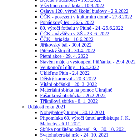
Všechno co má kola - 10.9.2022
Oslava 120. výročí školní budovy - 2.9.2022
ČČK - posezení v kulturním domě - 27.8.2022
Pohádkový les - 26.6. 2022
80. výročí fotbalu v Pitíně - 24.-25.6.2022
ČČK - návštěva v ZŠ - 23. 6. 2022
ČČK - brigáda - 16.6.2022
Jiříkovský bál - 30.4.2022
Pitěnský škrpál - 30.4. 2022
Pietní akce - 29. 4. 2022
Stavění máje a vystoupení Pitíňánku - 29.4.2022
Velikonoční dílny - 16.4.2022
Ukliďme Pitín - 2.4.2022
Dětský karneval - 20.3.2022
Vítání občánků - 20. 3. 2022
Materiální sbírka na pomoc Ukrajině
Fašanková obchůzka - 26.2.2022
Tříkrálová sbírka - 8. 1. 2022
Události roku 2021
Nohejbalový turnaj - 30.12.2021
Připomínka 60. výročí úmrtí arcibiskupa J. K.
Matochy - 6.11.2021
Sbírka použitého ošacení - 9. - 30. 10. 2021
Svatohubertská mše - 24. 10. 2021