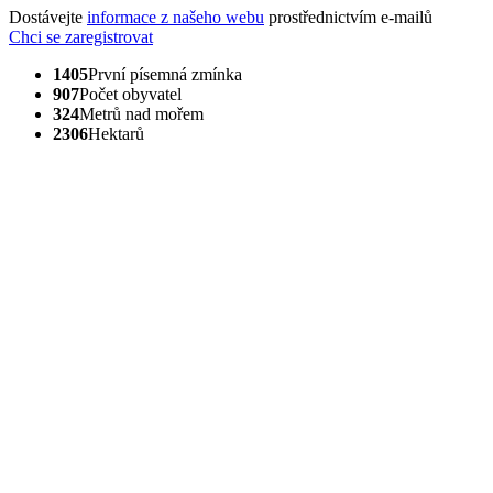
Dostávejte
informace z našeho webu
prostřednictvím e-mailů
Chci se zaregistrovat
1405
První písemná zmínka
907
Počet obyvatel
324
Metrů nad mořem
2306
Hektarů