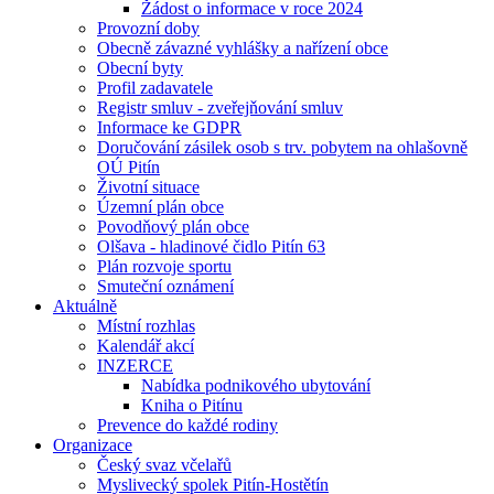
Žádost o informace v roce 2024
Provozní doby
Obecně závazné vyhlášky a nařízení obce
Obecní byty
Profil zadavatele
Registr smluv - zveřejňování smluv
Informace ke GDPR
Doručování zásilek osob s trv. pobytem na ohlašovně
OÚ Pitín
Životní situace
Územní plán obce
Povodňový plán obce
Olšava - hladinové čidlo Pitín 63
Plán rozvoje sportu
Smuteční oznámení
Aktuálně
Místní rozhlas
Kalendář akcí
INZERCE
Nabídka podnikového ubytování
Kniha o Pitínu
Prevence do každé rodiny
Organizace
Český svaz včelařů
Myslivecký spolek Pitín-Hostětín