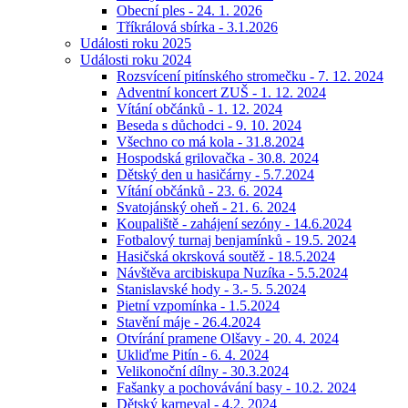
Obecní ples - 24. 1. 2026
Tříkrálová sbírka - 3.1.2026
Události roku 2025
Události roku 2024
Rozsvícení pitínského stromečku - 7. 12. 2024
Adventní koncert ZUŠ - 1. 12. 2024
Vítání občánků - 1. 12. 2024
Beseda s důchodci - 9. 10. 2024
Všechno co má kola - 31.8.2024
Hospodská grilovačka - 30.8. 2024
Dětský den u hasičárny - 5.7.2024
Vítání občánků - 23. 6. 2024
Svatojánský oheň - 21. 6. 2024
Koupaliště - zahájení sezóny - 14.6.2024
Fotbalový turnaj benjamínků - 19.5. 2024
Hasičská okrsková soutěž - 18.5.2024
Návštěva arcibiskupa Nuzíka - 5.5.2024
Stanislavské hody - 3.- 5. 5.2024
Pietní vzpomínka - 1.5.2024
Stavění máje - 26.4.2024
Otvírání pramene Olšavy - 20. 4. 2024
Ukliďme Pitín - 6. 4. 2024
Velikonoční dílny - 30.3.2024
Fašanky a pochovávání basy - 10.2. 2024
Dětský karneval - 4.2. 2024