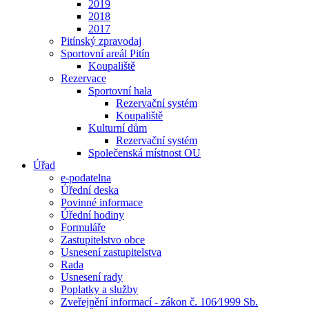
2019
2018
2017
Pitínský zpravodaj
Sportovní areál Pitín
Koupaliště
Rezervace
Sportovní hala
Rezervační systém
Koupaliště
Kulturní dům
Rezervační systém
Společenská místnost OU
Úřad
e-podatelna
Úřední deska
Povinné informace
Úřední hodiny
Formuláře
Zastupitelstvo obce
Usnesení zastupitelstva
Rada
Usnesení rady
Poplatky a služby
Zveřejnění informací - zákon č. 106⁄1999 Sb.