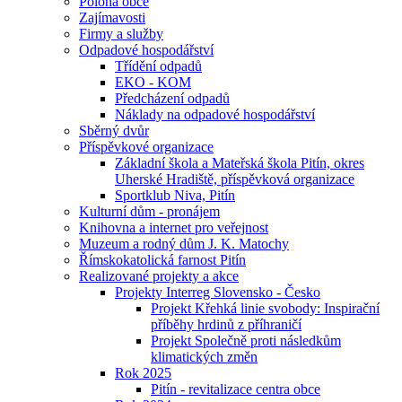
Poloha obce
Zajímavosti
Firmy a služby
Odpadové hospodářství
Třídění odpadů
EKO - KOM
Předcházení odpadů
Náklady na odpadové hospodářství
Sběrný dvůr
Příspěvkové organizace
Základní škola a Mateřská škola Pitín, okres
Uherské Hradiště, příspěvková organizace
Sportklub Niva, Pitín
Kulturní dům - pronájem
Knihovna a internet pro veřejnost
Muzeum a rodný dům J. K. Matochy
Římskokatolická farnost Pitín
Realizované projekty a akce
Projekty Interreg Slovensko - Česko
Projekt Křehká linie svobody: Inspirační
příběhy hrdinů z příhraničí
Projekt Společně proti následkům
klimatických změn
Rok 2025
Pitín - revitalizace centra obce