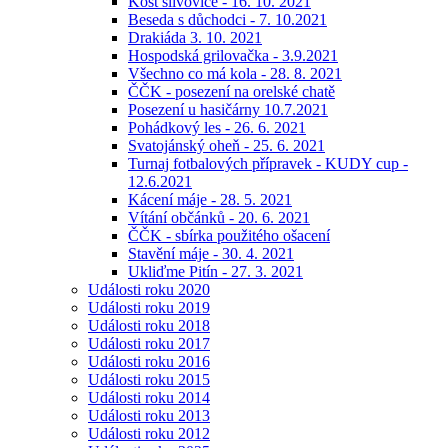
Košt slivovice - 16. 10. 2021
Beseda s důchodci - 7. 10.2021
Drakiáda 3. 10. 2021
Hospodská grilovačka - 3.9.2021
Všechno co má kola - 28. 8. 2021
ČČK - posezení na orelské chatě
Posezení u hasičárny 10.7.2021
Pohádkový les - 26. 6. 2021
Svatojánský oheň - 25. 6. 2021
Turnaj fotbalových přípravek - KUDY cup -
12.6.2021
Kácení máje - 28. 5. 2021
Vítání občánků - 20. 6. 2021
ČČK - sbírka použitého ošacení
Stavění máje - 30. 4. 2021
Ukliďme Pitín - 27. 3. 2021
Události roku 2020
Události roku 2019
Události roku 2018
Události roku 2017
Události roku 2016
Události roku 2015
Události roku 2014
Události roku 2013
Události roku 2012