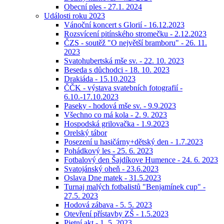
Obecní ples - 27.1. 2024
Události roku 2023
Vánoční koncert s Glorií - 16.12.2023
Rozsvícení pitínského stromečku - 2.12.2023
ČZS - soutěž "O největší bramboru" - 26. 11.
2023
Svatohubertská mše sv. - 22. 10. 2023
Beseda s důchodci - 18. 10. 2023
Drakiáda - 15.10.2023
ČČK - výstava svatebních fotografií -
6.10.-17.10.2023
Paseky - hodová mše sv. - 9.9.2023
Všechno co má kola - 2. 9. 2023
Hospodská grilovačka - 1.9.2023
Orelský tábor
Posezení u hasičárny+dětský den - 1.7.2023
Pohádkový les - 25. 6. 2023
Fotbalový den Šajdíkove Humence - 24. 6. 2023
Svatojánský oheň - 23.6.2023
Oslava Dne matek - 31.5.2023
Turnaj malých fotbalistů "Benjamínek cup" -
27.5. 2023
Hodová zábava - 5. 5. 2023
Otevření přístavby ZŠ - 1.5.2023
Pietní akt - 1. 5. 2023