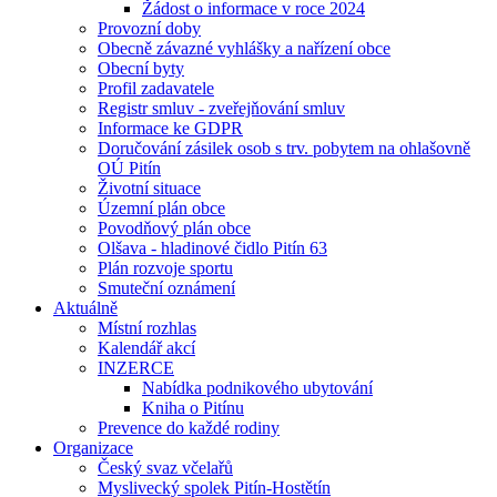
Žádost o informace v roce 2024
Provozní doby
Obecně závazné vyhlášky a nařízení obce
Obecní byty
Profil zadavatele
Registr smluv - zveřejňování smluv
Informace ke GDPR
Doručování zásilek osob s trv. pobytem na ohlašovně
OÚ Pitín
Životní situace
Územní plán obce
Povodňový plán obce
Olšava - hladinové čidlo Pitín 63
Plán rozvoje sportu
Smuteční oznámení
Aktuálně
Místní rozhlas
Kalendář akcí
INZERCE
Nabídka podnikového ubytování
Kniha o Pitínu
Prevence do každé rodiny
Organizace
Český svaz včelařů
Myslivecký spolek Pitín-Hostětín