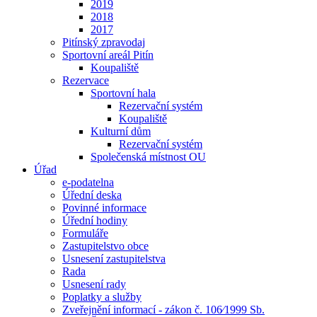
2019
2018
2017
Pitínský zpravodaj
Sportovní areál Pitín
Koupaliště
Rezervace
Sportovní hala
Rezervační systém
Koupaliště
Kulturní dům
Rezervační systém
Společenská místnost OU
Úřad
e-podatelna
Úřední deska
Povinné informace
Úřední hodiny
Formuláře
Zastupitelstvo obce
Usnesení zastupitelstva
Rada
Usnesení rady
Poplatky a služby
Zveřejnění informací - zákon č. 106⁄1999 Sb.