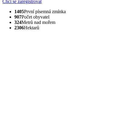
Chci se zaregistrovat
1405
První písemná zmínka
907
Počet obyvatel
324
Metrů nad mořem
2306
Hektarů