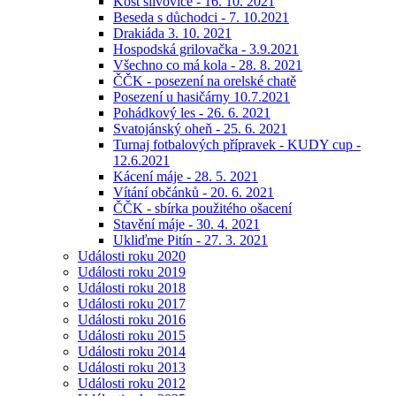
Košt slivovice - 16. 10. 2021
Beseda s důchodci - 7. 10.2021
Drakiáda 3. 10. 2021
Hospodská grilovačka - 3.9.2021
Všechno co má kola - 28. 8. 2021
ČČK - posezení na orelské chatě
Posezení u hasičárny 10.7.2021
Pohádkový les - 26. 6. 2021
Svatojánský oheň - 25. 6. 2021
Turnaj fotbalových přípravek - KUDY cup -
12.6.2021
Kácení máje - 28. 5. 2021
Vítání občánků - 20. 6. 2021
ČČK - sbírka použitého ošacení
Stavění máje - 30. 4. 2021
Ukliďme Pitín - 27. 3. 2021
Události roku 2020
Události roku 2019
Události roku 2018
Události roku 2017
Události roku 2016
Události roku 2015
Události roku 2014
Události roku 2013
Události roku 2012