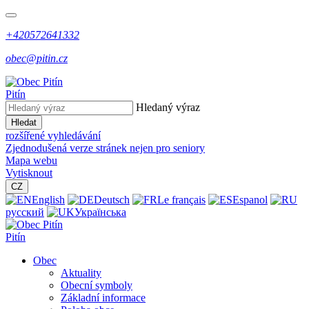
+420572641332
obec@pitin.cz
Pitín
Hledaný výraz
Hledat
rozšířené vyhledávání
Zjednodušená verze stránek nejen pro seniory
Mapa webu
Vytisknout
CZ
English
Deutsch
Le français
Espanol
русский
Українська
Pitín
Obec
Aktuality
Obecní symboly
Základní informace