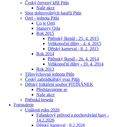
Český červený kříž Pitín
Naše akce
Sbor dobrovolných hasičů Pitín
Orel - jednota Pitín
Co je Orel
Stanovy Orla
Rok 2015
Pitěnský škrpál - 25. 4. 2015
Velikonoční dílny - 4. 4. 2015
Dětský karneval - 8. 2. 2015
Rok 2014
Pitěnský škrpál - 26. 4. 2014
Velikonoční dílny - 19. 4. 2014
Rok 2013
Tělovýchovná jednota Pitín
Český zahrádkářský svaz Pitín
Dětský folklórní soubor PITÍŇÁNEK
Představujeme se
Naše akce
Pitěnská beseda
Fotogalerie
Události roku 2026
Fašankový průvod a pochovávání basy -
14.2.2026
Dětský karneval - 8.2.2026