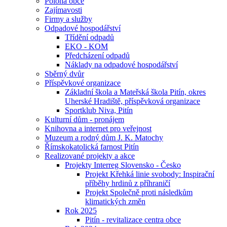
Poloha obce
Zajímavosti
Firmy a služby
Odpadové hospodářství
Třídění odpadů
EKO - KOM
Předcházení odpadů
Náklady na odpadové hospodářství
Sběrný dvůr
Příspěvkové organizace
Základní škola a Mateřská škola Pitín, okres
Uherské Hradiště, příspěvková organizace
Sportklub Niva, Pitín
Kulturní dům - pronájem
Knihovna a internet pro veřejnost
Muzeum a rodný dům J. K. Matochy
Římskokatolická farnost Pitín
Realizované projekty a akce
Projekty Interreg Slovensko - Česko
Projekt Křehká linie svobody: Inspirační
příběhy hrdinů z příhraničí
Projekt Společně proti následkům
klimatických změn
Rok 2025
Pitín - revitalizace centra obce