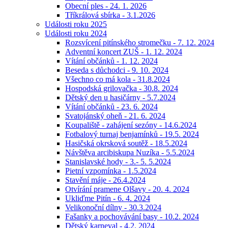
Obecní ples - 24. 1. 2026
Tříkrálová sbírka - 3.1.2026
Události roku 2025
Události roku 2024
Rozsvícení pitínského stromečku - 7. 12. 2024
Adventní koncert ZUŠ - 1. 12. 2024
Vítání občánků - 1. 12. 2024
Beseda s důchodci - 9. 10. 2024
Všechno co má kola - 31.8.2024
Hospodská grilovačka - 30.8. 2024
Dětský den u hasičárny - 5.7.2024
Vítání občánků - 23. 6. 2024
Svatojánský oheň - 21. 6. 2024
Koupaliště - zahájení sezóny - 14.6.2024
Fotbalový turnaj benjamínků - 19.5. 2024
Hasičská okrsková soutěž - 18.5.2024
Návštěva arcibiskupa Nuzíka - 5.5.2024
Stanislavské hody - 3.- 5. 5.2024
Pietní vzpomínka - 1.5.2024
Stavění máje - 26.4.2024
Otvírání pramene Olšavy - 20. 4. 2024
Ukliďme Pitín - 6. 4. 2024
Velikonoční dílny - 30.3.2024
Fašanky a pochovávání basy - 10.2. 2024
Dětský karneval - 4.2. 2024