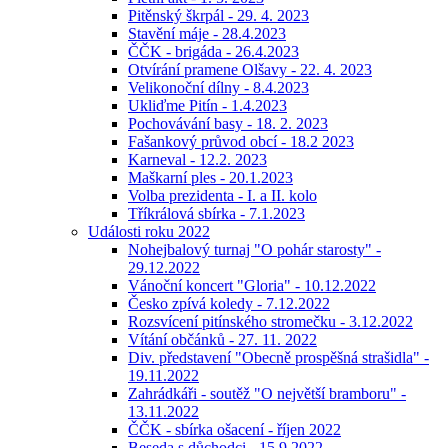
Pitěnský škrpál - 29. 4. 2023
Stavění máje - 28.4.2023
ČČK - brigáda - 26.4.2023
Otvírání pramene Olšavy - 22. 4. 2023
Velikonoční dílny - 8.4.2023
Ukliďme Pitín - 1.4.2023
Pochovávání basy - 18. 2. 2023
Fašankový průvod obcí - 18.2 2023
Karneval - 12.2. 2023
Maškarní ples - 20.1.2023
Volba prezidenta - I. a II. kolo
Tříkrálová sbírka - 7.1.2023
Události roku 2022
Nohejbalový turnaj "O pohár starosty" -
29.12.2022
Vánoční koncert "Gloria" - 10.12.2022
Česko zpívá koledy - 7.12.2022
Rozsvícení pitínského stromečku - 3.12.2022
Vítání občánků - 27. 11. 2022
Div. představení "Obecně prospěšná strašidla" -
19.11.2022
Zahrádkáři - soutěž "O největší bramboru" -
13.11.2022
ČČK - sbírka ošacení - říjen 2022
Beseda s důchodci - 15.9.2022