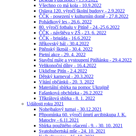
Všechno co má kola - 10.9.2022
Oslava 120. výročí školní budovy - 2.9.2022
ČČK - posezení v kulturním domě - 27.8.2022
Pohádkový les - 26.6. 2022
80. výročí fotbalu v Pitíně - 24.-25.6.2022
ČČK - návštěva v ZŠ - 23. 6. 2022
ČČK - brigáda - 16.6.2022
Jiříkovský bál - 30.4.2022
Pitěnský škrpál - 30.4. 2022
Pietní akce - 29. 4. 2022
Stavění máje a vystoupení Pitíňánku - 29.4.2022
Velikonoční dílny - 16.4.2022
Ukliďme Pitín - 2.4.2022
Dětský karneval - 20.3.2022
Vítání občánků - 20. 3. 2022
Materiální sbírka na pomoc Ukrajině
Fašanková obchůzka - 26.2.2022
Tříkrálová sbírka - 8. 1. 2022
Události roku 2021
Nohejbalový turnaj - 30.12.2021
Připomínka 60. výročí úmrtí arcibiskupa J. K.
Matochy - 6.11.2021
Sbírka použitého ošacení - 9. - 30. 10. 2021
Svatohubertská mše - 24. 10. 2021