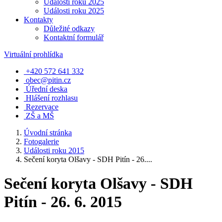
Události roku 2025
Události roku 2025
Kontakty
Důležité odkazy
Kontaktní formulář
Virtuální prohlídka
+420 572 641 332
obec@pitin.cz
Úřední deska
Hlášení rozhlasu
Rezervace
ZŠ a MŠ
Úvodní stránka
Fotogalerie
Události roku 2015
Sečení koryta Olšavy - SDH Pitín - 26....
Sečení koryta Olšavy - SDH
Pitín - 26. 6. 2015