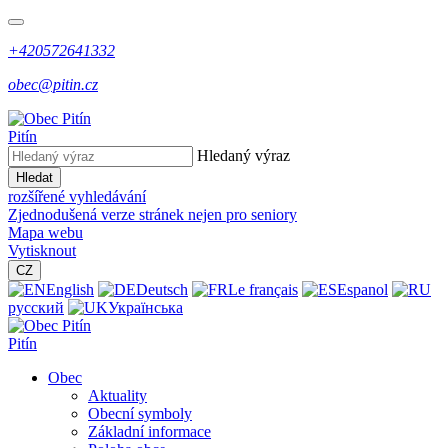
+420572641332
obec@pitin.cz
Pitín
Hledaný výraz
Hledat
rozšířené vyhledávání
Zjednodušená verze stránek nejen pro seniory
Mapa webu
Vytisknout
CZ
English
Deutsch
Le français
Espanol
русский
Українська
Pitín
Obec
Aktuality
Obecní symboly
Základní informace