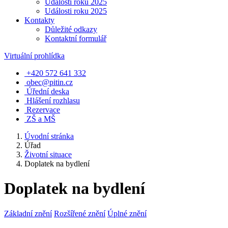
Události roku 2025
Události roku 2025
Kontakty
Důležité odkazy
Kontaktní formulář
Virtuální prohlídka
+420 572 641 332
obec@pitin.cz
Úřední deska
Hlášení rozhlasu
Rezervace
ZŠ a MŠ
Úvodní stránka
Úřad
Životní situace
Doplatek na bydlení
Doplatek na bydlení
Základní znění
Rozšířené znění
Úplné znění