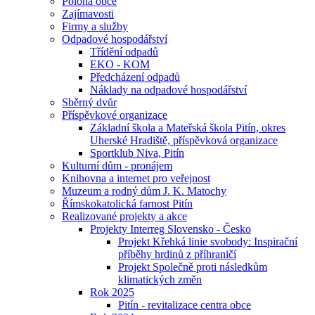
Poloha obce
Zajímavosti
Firmy a služby
Odpadové hospodářství
Třídění odpadů
EKO - KOM
Předcházení odpadů
Náklady na odpadové hospodářství
Sběrný dvůr
Příspěvkové organizace
Základní škola a Mateřská škola Pitín, okres
Uherské Hradiště, příspěvková organizace
Sportklub Niva, Pitín
Kulturní dům - pronájem
Knihovna a internet pro veřejnost
Muzeum a rodný dům J. K. Matochy
Římskokatolická farnost Pitín
Realizované projekty a akce
Projekty Interreg Slovensko - Česko
Projekt Křehká linie svobody: Inspirační
příběhy hrdinů z příhraničí
Projekt Společně proti následkům
klimatických změn
Rok 2025
Pitín - revitalizace centra obce