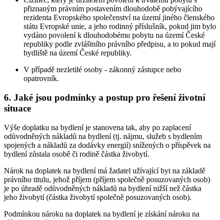
přiznaným právním postavením dlouhodobě pobývajícího
rezidenta Evropského společenství na území jiného členského
státu Evropské unie, a jeho rodinný příslušník, pokud jim bylo
vydáno povolení k dlouhodobému pobytu na území České
republiky podle zvláštního právního předpisu, a to pokud mají
bydliště na území České republiky.
V případě nezletilé osoby - zákonný zástupce nebo
opatrovník.
6. Jaké jsou podmínky a postup pro řešení životní
situace
Výše doplatku na bydlení je stanovena tak, aby po zaplacení
odůvodněných nákladů na bydlení (tj. nájmu, služeb s bydlením
spojených a nákladů za dodávky energií) snížených o příspěvek na
bydlení zůstala osobě či rodině částka živobytí.
Nárok na doplatek na bydlení má žadatel užívající byt na základě
právního titulu, jehož příjem (příjem společně posuzovaných osob)
je po úhradě odůvodněných nákladů na bydlení nižší než částka
jeho živobytí (částka živobytí společně posuzovaných osob).
Podmínkou nároku na doplatek na bydlení je získání nároku na