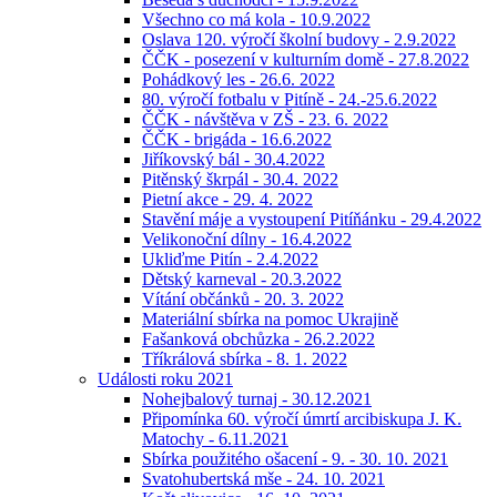
Všechno co má kola - 10.9.2022
Oslava 120. výročí školní budovy - 2.9.2022
ČČK - posezení v kulturním domě - 27.8.2022
Pohádkový les - 26.6. 2022
80. výročí fotbalu v Pitíně - 24.-25.6.2022
ČČK - návštěva v ZŠ - 23. 6. 2022
ČČK - brigáda - 16.6.2022
Jiříkovský bál - 30.4.2022
Pitěnský škrpál - 30.4. 2022
Pietní akce - 29. 4. 2022
Stavění máje a vystoupení Pitíňánku - 29.4.2022
Velikonoční dílny - 16.4.2022
Ukliďme Pitín - 2.4.2022
Dětský karneval - 20.3.2022
Vítání občánků - 20. 3. 2022
Materiální sbírka na pomoc Ukrajině
Fašanková obchůzka - 26.2.2022
Tříkrálová sbírka - 8. 1. 2022
Události roku 2021
Nohejbalový turnaj - 30.12.2021
Připomínka 60. výročí úmrtí arcibiskupa J. K.
Matochy - 6.11.2021
Sbírka použitého ošacení - 9. - 30. 10. 2021
Svatohubertská mše - 24. 10. 2021