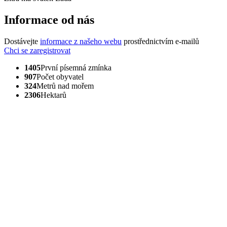
Informace od nás
Dostávejte
informace z našeho webu
prostřednictvím e-mailů
Chci se zaregistrovat
1405
První písemná zmínka
907
Počet obyvatel
324
Metrů nad mořem
2306
Hektarů