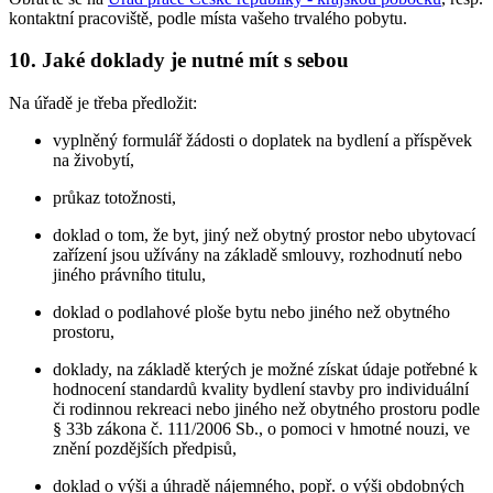
kontaktní pracoviště, podle místa vašeho trvalého pobytu.
10. Jaké doklady je nutné mít s sebou
Na úřadě je třeba předložit:
vyplněný formulář žádosti o doplatek na bydlení a příspěvek
na živobytí,
průkaz totožnosti,
doklad o tom, že byt, jiný než obytný prostor nebo ubytovací
zařízení jsou užívány na základě smlouvy, rozhodnutí nebo
jiného právního titulu,
doklad o podlahové ploše bytu nebo jiného než obytného
prostoru,
doklady, na základě kterých je možné získat údaje potřebné k
hodnocení standardů kvality bydlení stavby pro individuální
či rodinnou rekreaci nebo jiného než obytného prostoru podle
§ 33b zákona č. 111/2006 Sb., o pomoci v hmotné nouzi, ve
znění pozdějších předpisů,
doklad o výši a úhradě nájemného, popř. o výši obdobných