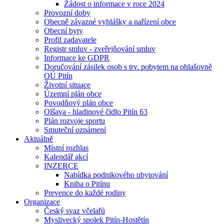
Žádost o informace v roce 2024
Provozní doby
Obecně závazné vyhlášky a nařízení obce
Obecní byty
Profil zadavatele
Registr smluv - zveřejňování smluv
Informace ke GDPR
Doručování zásilek osob s trv. pobytem na ohlašovně
OÚ Pitín
Životní situace
Územní plán obce
Povodňový plán obce
Olšava - hladinové čidlo Pitín 63
Plán rozvoje sportu
Smuteční oznámení
Aktuálně
Místní rozhlas
Kalendář akcí
INZERCE
Nabídka podnikového ubytování
Kniha o Pitínu
Prevence do každé rodiny
Organizace
Český svaz včelařů
Myslivecký spolek Pitín-Hostětín