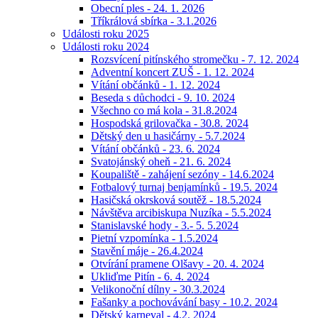
Obecní ples - 24. 1. 2026
Tříkrálová sbírka - 3.1.2026
Události roku 2025
Události roku 2024
Rozsvícení pitínského stromečku - 7. 12. 2024
Adventní koncert ZUŠ - 1. 12. 2024
Vítání občánků - 1. 12. 2024
Beseda s důchodci - 9. 10. 2024
Všechno co má kola - 31.8.2024
Hospodská grilovačka - 30.8. 2024
Dětský den u hasičárny - 5.7.2024
Vítání občánků - 23. 6. 2024
Svatojánský oheň - 21. 6. 2024
Koupaliště - zahájení sezóny - 14.6.2024
Fotbalový turnaj benjamínků - 19.5. 2024
Hasičská okrsková soutěž - 18.5.2024
Návštěva arcibiskupa Nuzíka - 5.5.2024
Stanislavské hody - 3.- 5. 5.2024
Pietní vzpomínka - 1.5.2024
Stavění máje - 26.4.2024
Otvírání pramene Olšavy - 20. 4. 2024
Ukliďme Pitín - 6. 4. 2024
Velikonoční dílny - 30.3.2024
Fašanky a pochovávání basy - 10.2. 2024
Dětský karneval - 4.2. 2024