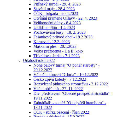
Pitěnský škrpál - 29. 4. 2023
Stavění máje - 28.4.2023
ČČK - brigáda - 26.4.2023
Otvírání pramene Olšavy - 22. 4. 2023
Velikonoční dílny - 8.4.2023
Ukliďme Pitín - 1.4.2023
Pochovávání basy - 18. 2. 2023
Fašankový průvod obcí - 18.2 2023
Karneval - 12.2. 2023
Maškarní ples - 20.1.2023
Volba prezidenta - I. a II. kolo
Tříkrálová sbírka - 7.1.2023
Události roku 2022
Nohejbalový turnaj "O pohár starosty" -
29.12.2022
Vánoční koncert "Gloria" - 10.12.2022
Česko zpívá koledy - 7.12.2022
Rozsvícení pitínského stromečku - 3.12.2022
Vítání občánků - 27. 11. 2022
Div. představení "Obecně prospěšná strašidla" -
19.11.2022
Zahrádkáři - soutěž "O největší bramboru" -
13.11.2022
ČČK - sbírka ošacení - říjen 2022
Beseda s důchodci - 15.9.2022