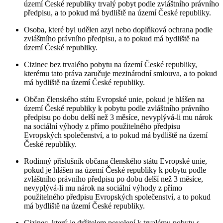
území České republiky trvalý pobyt podle zvláštního právního
předpisu, a to pokud má bydliště na území České republiky.
Osoba, které byl udělen azyl nebo doplňková ochrana podle
zvláštního právního předpisu, a to pokud má bydliště na
území České republiky.
Cizinec bez trvalého pobytu na území České republiky,
kterému tato práva zaručuje mezinárodní smlouva, a to pokud
má bydliště na území České republiky.
Občan členského státu Evropské unie, pokud je hlášen na
území České republiky k pobytu podle zvláštního právního
předpisu po dobu delší než 3 měsíce, nevyplývá-li mu nárok
na sociální výhody z přímo použitelného předpisu
Evropských společenství, a to pokud má bydliště na území
České republiky.
Rodinný příslušník občana členského státu Evropské unie,
pokud je hlášen na území České republiky k pobytu podle
zvláštního právního předpisu po dobu delší než 3 měsíce,
nevyplývá-li mu nárok na sociální výhody z přímo
použitelného předpisu Evropských společenství, a to pokud
má bydliště na území České republiky.
Cizinec, který je držitelem povolení k trvalému pobytu s