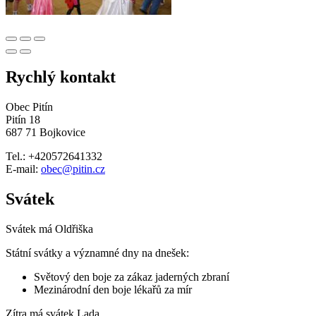
Rychlý kontakt
Obec Pitín
Pitín 18
687 71 Bojkovice
Tel.: +420572641332
E-mail:
obec@pitin.cz
Svátek
Svátek má
Oldřiška
Státní svátky a významné dny na dnešek:
Světový den boje za zákaz jaderných zbraní
Mezinárodní den boje lékařů za mír
Zítra má svátek
Lada