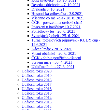
Košt slivovice - 16. 10. 2021
Beseda s důchodci - 7. 10.2021
Drakiáda 3. 10. 2021
Hospodská grilovačka - 3.9.2021
Všechno co má kola - 28. 8. 2021
ČČK - posezení na orelské chatě
Posezení u hasičárny 10.7.2021
Pohádkový les - 26. 6. 2021
Svatojánský oheň - 25. 6. 2021
Turnaj fotbalových přípravek - KUDY cup -
12.6.2021
Kácení máje - 28. 5. 2021
Vítání občánků - 20. 6. 2021
ČČK - sbírka použitého ošacení
Stavění máje - 30. 4. 2021
Ukliďme Pitín - 27. 3. 2021
Události roku 2020
Události roku 2019
Události roku 2018
Události roku 2017
Události roku 2016
Události roku 2015
Události roku 2014
Události roku 2013
Události roku 2012