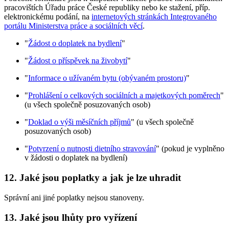
pracovištích Úřadu práce České republiky nebo ke stažení, příp.
elektronickému podání, na
internetových stránkách Integrovaného
portálu Ministerstva práce a sociálních věcí
.
"
Žádost o doplatek na bydlení
"
"
Žádost o příspěvek na živobytí
"
"
Informace o užívaném bytu (obývaném prostoru)
"
"
Prohlášení o celkových sociálních a majetkových poměrech
"
(u všech společně posuzovaných osob)
"
Doklad o výši měsíčních příjmů
" (u všech společně
posuzovaných osob)
"
Potvrzení o nutnosti dietního stravování
" (pokud je vyplněno
v žádosti o doplatek na bydlení)
12. Jaké jsou poplatky a jak je lze uhradit
Správní ani jiné poplatky nejsou stanoveny.
13. Jaké jsou lhůty pro vyřízení