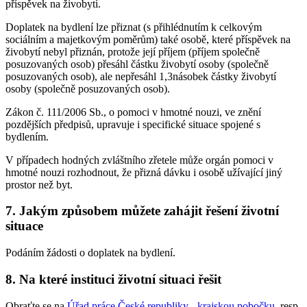
příspěvek na živobytí.
Doplatek na bydlení lze přiznat (s přihlédnutím k celkovým
sociálním a majetkovým poměrům) také osobě, které příspěvek na
živobytí nebyl přiznán, protože její příjem (příjem společně
posuzovaných osob) přesáhl částku živobytí osoby (společně
posuzovaných osob), ale nepřesáhl 1,3násobek částky živobytí
osoby (společně posuzovaných osob).
Zákon č. 111/2006 Sb., o pomoci v hmotné nouzi, ve znění
pozdějších předpisů, upravuje i specifické situace spojené s
bydlením.
V případech hodných zvláštního zřetele může orgán pomoci v
hmotné nouzi rozhodnout, že přizná dávku i osobě užívající jiný
prostor než byt.
7. Jakým způsobem můžete zahájit řešení životní
situace
Podáním žádosti o doplatek na bydlení.
8. Na které instituci životní situaci řešit
Obraťte se na
Úřad práce České republiky - krajskou pobočku
, resp.