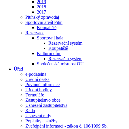
2019
2018
2017
Pitínský zpravodaj
Sportovní areál Pitín
Koupaliště
Rezervace
Sportovní hala
Rezervační systém
Koupaliště
Kulturní dům
Rezervační systém
Společenská místnost OU
Úřad
e-podatelna
Úřední deska
Povinné informace
Úřední hodiny
Formuláře
Zastupitelstvo obce
Usnesení zastupitelstva
Rada
Usnesení rady
Poplatky a služby
Zveřejnění informací - zákon č. 106⁄1999 Sb.