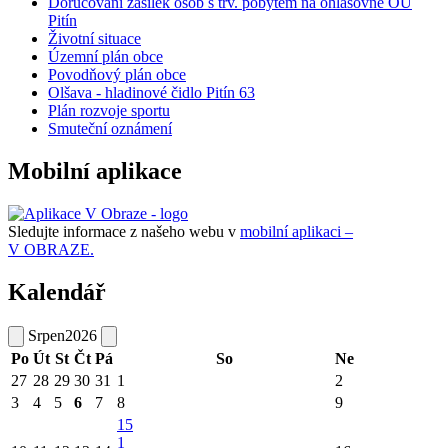
Doručování zásilek osob s trv. pobytem na ohlašovně OÚ
Pitín
Životní situace
Územní plán obce
Povodňový plán obce
Olšava - hladinové čidlo Pitín 63
Plán rozvoje sportu
Smuteční oznámení
Mobilní aplikace
Sledujte informace z našeho webu v
mobilní aplikaci –
V OBRAZE.
Kalendář
Srpen
2026
Po
Út
St
Čt
Pá
So
Ne
27
28
29
30
31
1
2
3
4
5
6
7
8
9
15
1