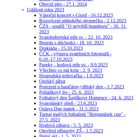
Obecní ples - 27.1. 2024
Události roku 2023
Vánoční koncert s Glorií - 16.12.2023
Rozsvícení pitínského stromečku - 2.12.2023
ČZS - soutěž "O největší bramboru" - 26. 11.
2023
Svatohubertská mše sv. - 22. 10. 2023
Beseda s důchodci - 18. 10. 2023
Drakiáda - 15.10.2023
ČČK - výstava svatebních fotografií -
6.10.-17.10.2023
Paseky - hodová mše sv. - 9.9.2023
Všechno co má kola - 2. 9. 2023
Hospodská grilovačka - 1.9.2023
Orelský tábor
Posezení u hasičárny+dětský den - 1.7.2023
Pohádkový les - 25. 6. 2023
Fotbalový den Šajdíkove Humence - 24. 6. 2023
Svatojánský oheň - 23.6.2023
Oslava Dne matek - 31.5.2023
Turnaj malých fotbalistů "Benjamínek cup" -
27.5. 2023
Hodová zábava - 5. 5. 2023
Otevření přístavby ZŠ - 1.5.2023
Pietní akt - 1. 5. 2023