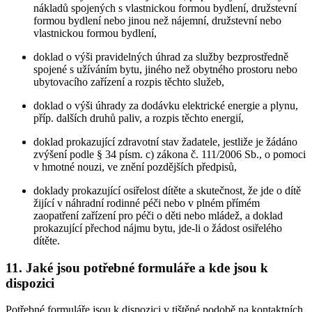
nákladů spojených s vlastnickou formou bydlení, družstevní
formou bydlení nebo jinou než nájemní, družstevní nebo
vlastnickou formou bydlení,
doklad o výši pravidelných úhrad za služby bezprostředně
spojené s užíváním bytu, jiného než obytného prostoru nebo
ubytovacího zařízení a rozpis těchto služeb,
doklad o výši úhrady za dodávku elektrické energie a plynu,
příp. dalších druhů paliv, a rozpis těchto energií,
doklad prokazující zdravotní stav žadatele, jestliže je žádáno
zvýšení podle § 34 písm. c) zákona č. 111/2006 Sb., o pomoci
v hmotné nouzi, ve znění pozdějších předpisů,
doklady prokazující osiřelost dítěte a skutečnost, že jde o dítě
žijící v náhradní rodinné péči nebo v plném přímém
zaopatření zařízení pro péči o děti nebo mládež, a doklad
prokazující přechod nájmu bytu, jde-li o žádost osiřelého
dítěte.
11. Jaké jsou potřebné formuláře a kde jsou k
dispozici
Potřebné formuláře jsou k dispozici v tištěné podobě na kontaktních