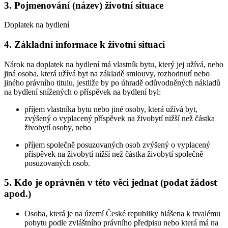
3. Pojmenování (název) životní situace
Doplatek na bydlení
4. Základní informace k životní situaci
Nárok na doplatek na bydlení má vlastník bytu, který jej užívá, nebo
jiná osoba, která užívá byt na základě smlouvy, rozhodnutí nebo
jiného právního titulu, jestliže by po úhradě odůvodněných nákladů
na bydlení snížených o příspěvek na bydlení byl:
příjem vlastníka bytu nebo jiné osoby, která užívá byt,
zvýšený o vyplacený příspěvek na živobytí nižší než částka
živobytí osoby, nebo
příjem společně posuzovaných osob zvýšený o vyplacený
příspěvek na živobytí nižší než částka živobytí společně
posuzovaných osob.
5. Kdo je oprávněn v této věci jednat (podat žádost
apod.)
Osoba, která je na území České republiky hlášena k trvalému
pobytu podle zvláštního právního předpisu nebo která má na