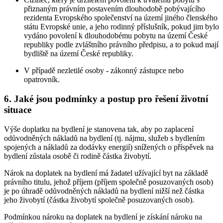
přiznaným právním postavením dlouhodobě pobývajícího
rezidenta Evropského společenství na území jiného členského
státu Evropské unie, a jeho rodinný příslušník, pokud jim bylo
vydáno povolení k dlouhodobému pobytu na území České
republiky podle zvláštního právního předpisu, a to pokud mají
bydliště na území České republiky.
V případě nezletilé osoby - zákonný zástupce nebo
opatrovník.
6. Jaké jsou podmínky a postup pro řešení životní
situace
Výše doplatku na bydlení je stanovena tak, aby po zaplacení
odůvodněných nákladů na bydlení (tj. nájmu, služeb s bydlením
spojených a nákladů za dodávky energií) snížených o příspěvek na
bydlení zůstala osobě či rodině částka živobytí.
Nárok na doplatek na bydlení má žadatel užívající byt na základě
právního titulu, jehož příjem (příjem společně posuzovaných osob)
je po úhradě odůvodněných nákladů na bydlení nižší než částka
jeho živobytí (částka živobytí společně posuzovaných osob).
Podmínkou nároku na doplatek na bydlení je získání nároku na