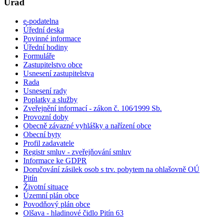
Úřad
e-podatelna
Úřední deska
Povinné informace
Úřední hodiny
Formuláře
Zastupitelstvo obce
Usnesení zastupitelstva
Rada
Usnesení rady
Poplatky a služby
Zveřejnění informací - zákon č. 106⁄1999 Sb.
Provozní doby
Obecně závazné vyhlášky a nařízení obce
Obecní byty
Profil zadavatele
Registr smluv - zveřejňování smluv
Informace ke GDPR
Doručování zásilek osob s trv. pobytem na ohlašovně OÚ
Pitín
Životní situace
Územní plán obce
Povodňový plán obce
Olšava - hladinové čidlo Pitín 63