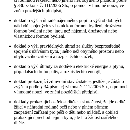
či rodinnou rekreaci nebo jiného než obytného prostoru podle
§ 33b zákona č. 111/2006 Sb., o pomoci v hmotné nouzi, ve
znění pozdějších předpisů,
doklad o výši a úhradě nájemného, popř. o výši obdobných
nákladů spojených s vlastnickou formou bydlení, družstevní
formou bydlení nebo jinou než nájemní, družstevní nebo
vlastnickou formou bydlení,
doklad o výši pravidelných úhrad za služby bezprostředně
spojené s užíváním bytu, jiného než obytného prostoru nebo
ubytovacího zařízení a rozpis těchto služeb,
doklad o výši úhrady za dodávku elektrické energie a plynu,
příp. dalších druhů paliv, a rozpis těchto energií,
doklad prokazující zdravotní stav žadatele, jestliže je žádáno
zvýšení podle § 34 písm. c) zákona č. 111/2006 Sb., o pomoci
v hmotné nouzi, ve znění pozdějších předpisů,
doklady prokazující osiřelost dítěte a skutečnost, že jde o dítě
žijící v náhradní rodinné péči nebo v plném přímém
zaopatření zařízení pro péči o děti nebo mládež, a doklad
prokazující přechod nájmu bytu, jde-li o žádost osiřelého
dítěte.