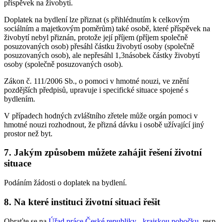
příspěvek na živobytí.
Doplatek na bydlení lze přiznat (s přihlédnutím k celkovým
sociálním a majetkovým poměrům) také osobě, které příspěvek na
živobytí nebyl přiznán, protože její příjem (příjem společně
posuzovaných osob) přesáhl částku živobytí osoby (společně
posuzovaných osob), ale nepřesáhl 1,3násobek částky živobytí
osoby (společně posuzovaných osob).
Zákon č. 111/2006 Sb., o pomoci v hmotné nouzi, ve znění
pozdějších předpisů, upravuje i specifické situace spojené s
bydlením.
V případech hodných zvláštního zřetele může orgán pomoci v
hmotné nouzi rozhodnout, že přizná dávku i osobě užívající jiný
prostor než byt.
7. Jakým způsobem můžete zahájit řešení životní
situace
Podáním žádosti o doplatek na bydlení.
8. Na které instituci životní situaci řešit
Obraťte se na
Úřad práce České republiky - krajskou pobočku
, resp.