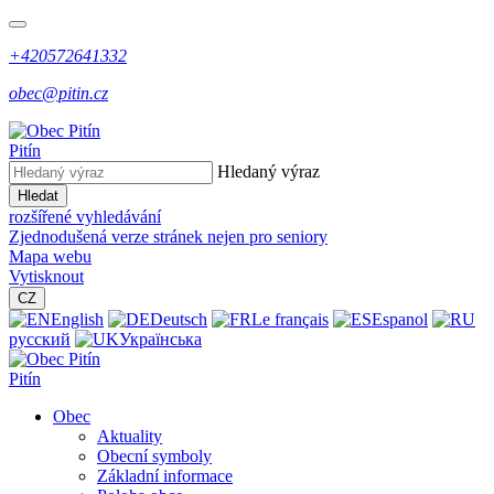
+420572641332
obec@pitin.cz
Pitín
Hledaný výraz
Hledat
rozšířené vyhledávání
Zjednodušená verze stránek nejen pro seniory
Mapa webu
Vytisknout
CZ
English
Deutsch
Le français
Espanol
русский
Українська
Pitín
Obec
Aktuality
Obecní symboly
Základní informace