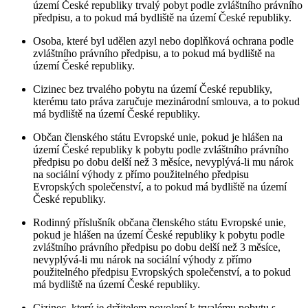
území České republiky trvalý pobyt podle zvláštního právního
předpisu, a to pokud má bydliště na území České republiky.
Osoba, které byl udělen azyl nebo doplňková ochrana podle
zvláštního právního předpisu, a to pokud má bydliště na
území České republiky.
Cizinec bez trvalého pobytu na území České republiky,
kterému tato práva zaručuje mezinárodní smlouva, a to pokud
má bydliště na území České republiky.
Občan členského státu Evropské unie, pokud je hlášen na
území České republiky k pobytu podle zvláštního právního
předpisu po dobu delší než 3 měsíce, nevyplývá-li mu nárok
na sociální výhody z přímo použitelného předpisu
Evropských společenství, a to pokud má bydliště na území
České republiky.
Rodinný příslušník občana členského státu Evropské unie,
pokud je hlášen na území České republiky k pobytu podle
zvláštního právního předpisu po dobu delší než 3 měsíce,
nevyplývá-li mu nárok na sociální výhody z přímo
použitelného předpisu Evropských společenství, a to pokud
má bydliště na území České republiky.
Cizinec, který je držitelem povolení k trvalému pobytu s