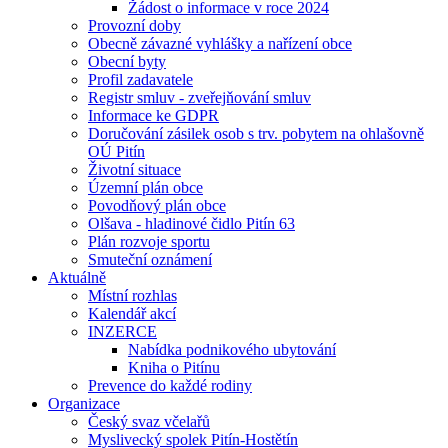
Žádost o informace v roce 2024
Provozní doby
Obecně závazné vyhlášky a nařízení obce
Obecní byty
Profil zadavatele
Registr smluv - zveřejňování smluv
Informace ke GDPR
Doručování zásilek osob s trv. pobytem na ohlašovně
OÚ Pitín
Životní situace
Územní plán obce
Povodňový plán obce
Olšava - hladinové čidlo Pitín 63
Plán rozvoje sportu
Smuteční oznámení
Aktuálně
Místní rozhlas
Kalendář akcí
INZERCE
Nabídka podnikového ubytování
Kniha o Pitínu
Prevence do každé rodiny
Organizace
Český svaz včelařů
Myslivecký spolek Pitín-Hostětín