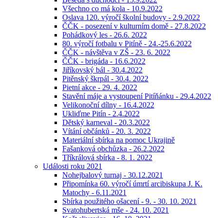
Všechno co má kola - 10.9.2022
Oslava 120. výročí školní budovy - 2.9.2022
ČČK - posezení v kulturním domě - 27.8.2022
Pohádkový les - 26.6. 2022
80. výročí fotbalu v Pitíně - 24.-25.6.2022
ČČK - návštěva v ZŠ - 23. 6. 2022
ČČK - brigáda - 16.6.2022
Jiříkovský bál - 30.4.2022
Pitěnský škrpál - 30.4. 2022
Pietní akce - 29. 4. 2022
Stavění máje a vystoupení Pitíňánku - 29.4.2022
Velikonoční dílny - 16.4.2022
Ukliďme Pitín - 2.4.2022
Dětský karneval - 20.3.2022
Vítání občánků - 20. 3. 2022
Materiální sbírka na pomoc Ukrajině
Fašanková obchůzka - 26.2.2022
Tříkrálová sbírka - 8. 1. 2022
Události roku 2021
Nohejbalový turnaj - 30.12.2021
Připomínka 60. výročí úmrtí arcibiskupa J. K.
Matochy - 6.11.2021
Sbírka použitého ošacení - 9. - 30. 10. 2021
Svatohubertská mše - 24. 10. 2021