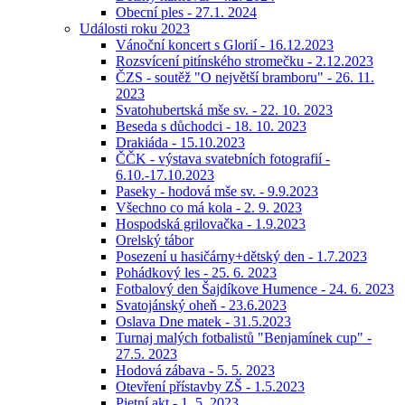
Obecní ples - 27.1. 2024
Události roku 2023
Vánoční koncert s Glorií - 16.12.2023
Rozsvícení pitínského stromečku - 2.12.2023
ČZS - soutěž "O největší bramboru" - 26. 11.
2023
Svatohubertská mše sv. - 22. 10. 2023
Beseda s důchodci - 18. 10. 2023
Drakiáda - 15.10.2023
ČČK - výstava svatebních fotografií -
6.10.-17.10.2023
Paseky - hodová mše sv. - 9.9.2023
Všechno co má kola - 2. 9. 2023
Hospodská grilovačka - 1.9.2023
Orelský tábor
Posezení u hasičárny+dětský den - 1.7.2023
Pohádkový les - 25. 6. 2023
Fotbalový den Šajdíkove Humence - 24. 6. 2023
Svatojánský oheň - 23.6.2023
Oslava Dne matek - 31.5.2023
Turnaj malých fotbalistů "Benjamínek cup" -
27.5. 2023
Hodová zábava - 5. 5. 2023
Otevření přístavby ZŠ - 1.5.2023
Pietní akt - 1. 5. 2023