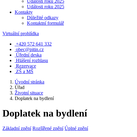
Události roku 2025
Události roku 2025
Kontakty
Důležité odkazy
Kontaktní formulář
Virtuální prohlídka
+420 572 641 332
obec@pitin.cz
Úřední deska
Hlášení rozhlasu
Rezervace
ZŠ a MŠ
Úvodní stránka
Úřad
Životní situace
Doplatek na bydlení
Doplatek na bydlení
Základní znění
Rozšířené znění
Úplné znění