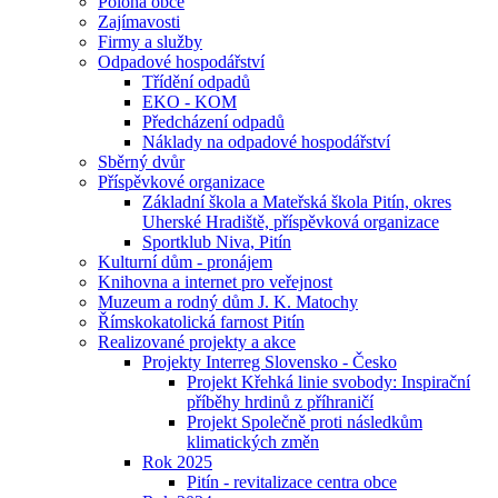
Poloha obce
Zajímavosti
Firmy a služby
Odpadové hospodářství
Třídění odpadů
EKO - KOM
Předcházení odpadů
Náklady na odpadové hospodářství
Sběrný dvůr
Příspěvkové organizace
Základní škola a Mateřská škola Pitín, okres
Uherské Hradiště, příspěvková organizace
Sportklub Niva, Pitín
Kulturní dům - pronájem
Knihovna a internet pro veřejnost
Muzeum a rodný dům J. K. Matochy
Římskokatolická farnost Pitín
Realizované projekty a akce
Projekty Interreg Slovensko - Česko
Projekt Křehká linie svobody: Inspirační
příběhy hrdinů z příhraničí
Projekt Společně proti následkům
klimatických změn
Rok 2025
Pitín - revitalizace centra obce