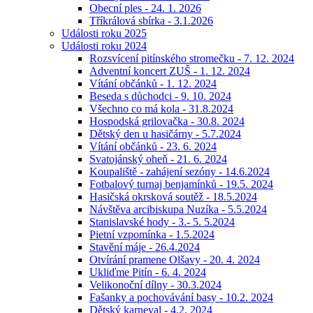
Obecní ples - 24. 1. 2026
Tříkrálová sbírka - 3.1.2026
Události roku 2025
Události roku 2024
Rozsvícení pitínského stromečku - 7. 12. 2024
Adventní koncert ZUŠ - 1. 12. 2024
Vítání občánků - 1. 12. 2024
Beseda s důchodci - 9. 10. 2024
Všechno co má kola - 31.8.2024
Hospodská grilovačka - 30.8. 2024
Dětský den u hasičárny - 5.7.2024
Vítání občánků - 23. 6. 2024
Svatojánský oheň - 21. 6. 2024
Koupaliště - zahájení sezóny - 14.6.2024
Fotbalový turnaj benjamínků - 19.5. 2024
Hasičská okrsková soutěž - 18.5.2024
Návštěva arcibiskupa Nuzíka - 5.5.2024
Stanislavské hody - 3.- 5. 5.2024
Pietní vzpomínka - 1.5.2024
Stavění máje - 26.4.2024
Otvírání pramene Olšavy - 20. 4. 2024
Ukliďme Pitín - 6. 4. 2024
Velikonoční dílny - 30.3.2024
Fašanky a pochovávání basy - 10.2. 2024
Dětský karneval - 4.2. 2024