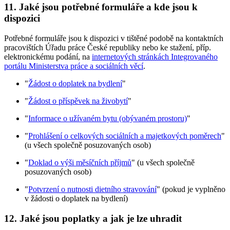
11. Jaké jsou potřebné formuláře a kde jsou k
dispozici
Potřebné formuláře jsou k dispozici v tištěné podobě na kontaktních
pracovištích Úřadu práce České republiky nebo ke stažení, příp.
elektronickému podání, na
internetových stránkách Integrovaného
portálu Ministerstva práce a sociálních věcí
.
"
Žádost o doplatek na bydlení
"
"
Žádost o příspěvek na živobytí
"
"
Informace o užívaném bytu (obývaném prostoru)
"
"
Prohlášení o celkových sociálních a majetkových poměrech
"
(u všech společně posuzovaných osob)
"
Doklad o výši měsíčních příjmů
" (u všech společně
posuzovaných osob)
"
Potvrzení o nutnosti dietního stravování
" (pokud je vyplněno
v žádosti o doplatek na bydlení)
12. Jaké jsou poplatky a jak je lze uhradit