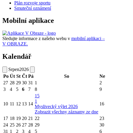
Plán rozvoje sportu
Smuteční oznámení
Mobilní aplikace
Sledujte informace z našeho webu v
mobilní aplikaci –
V OBRAZE.
Kalendář
Srpen
2026
Po
Út
St
Čt
Pá
So
Ne
27
28
29
30
31
1
2
3
4
5
6
7
8
9
15
1
10
11
12
13
14
16
Myslivecký výlet 2026
Zobrazit všechny záznamy ze dne
17
18
19
20
21
22
23
24
25
26
27
28
29
30
31
1
2
3
4
5
6