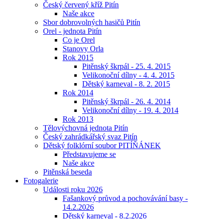
Český červený kříž Pitín
Naše akce
Sbor dobrovolných hasičů Pitín
Orel - jednota Pitín
Co je Orel
Stanovy Orla
Rok 2015
Pitěnský škrpál - 25. 4. 2015
Velikonoční dílny - 4. 4. 2015
Dětský karneval - 8. 2. 2015
Rok 2014
Pitěnský škrpál - 26. 4. 2014
Velikonoční dílny - 19. 4. 2014
Rok 2013
Tělovýchovná jednota Pitín
Český zahrádkářský svaz Pitín
Dětský folklórní soubor PITÍŇÁNEK
Představujeme se
Naše akce
Pitěnská beseda
Fotogalerie
Události roku 2026
Fašankový průvod a pochovávání basy -
14.2.2026
Dětský karneval - 8.2.2026