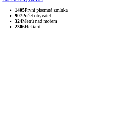
1405
První písemná zmínka
907
Počet obyvatel
324
Metrů nad mořem
2306
Hektarů