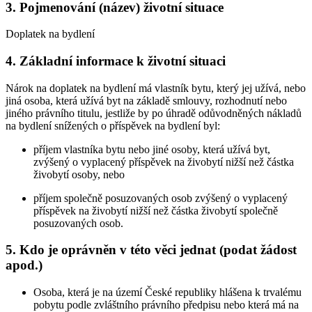
3. Pojmenování (název) životní situace
Doplatek na bydlení
4. Základní informace k životní situaci
Nárok na doplatek na bydlení má vlastník bytu, který jej užívá, nebo
jiná osoba, která užívá byt na základě smlouvy, rozhodnutí nebo
jiného právního titulu, jestliže by po úhradě odůvodněných nákladů
na bydlení snížených o příspěvek na bydlení byl:
příjem vlastníka bytu nebo jiné osoby, která užívá byt,
zvýšený o vyplacený příspěvek na živobytí nižší než částka
živobytí osoby, nebo
příjem společně posuzovaných osob zvýšený o vyplacený
příspěvek na živobytí nižší než částka živobytí společně
posuzovaných osob.
5. Kdo je oprávněn v této věci jednat (podat žádost
apod.)
Osoba, která je na území České republiky hlášena k trvalému
pobytu podle zvláštního právního předpisu nebo která má na