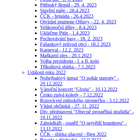
Pitěnský škrpál - 29. 4. 2023
Stavění máje - 28.4.2023
ČČK - brigáda - 26.4.2023
Otvírání pramene Olšavy - 22. 4. 2023
Velikonoční dílny - 8.4.2023
Ukliďme Pitín - 1.4.2023
Pochovávání basy - 18. 2. 2023
Fašankový průvod obcí - 18.2 2023
Karneval - 12.2. 2023
Maškarní ples - 20.1.2023
Volba prezidenta - I. a II. kolo
Tříkrálová sbírka - 7.1.2023
Události roku 2022
Nohejbalový turnaj "O pohár starosty" -
29.12.2022
Vánoční koncert "Gloria" - 10.12.2022
Česko zpívá koledy - 7.12.2022
Rozsvícení pitínského stromečku - 3.12.2022
Vítání občánků - 27. 11. 2022
Div. představení "Obecně prospěšná strašidla" -
19.11.2022
Zahrádkáři - soutěž "O největší bramboru" -
13.11.2022
ČČK - sbírka ošacení - říjen 2022
Beseda s důchodci - 15.9.2022