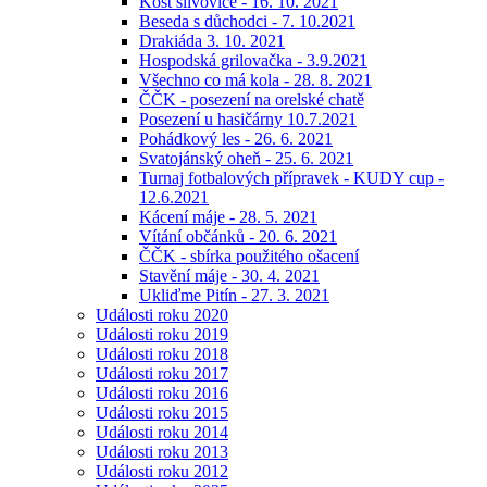
Košt slivovice - 16. 10. 2021
Beseda s důchodci - 7. 10.2021
Drakiáda 3. 10. 2021
Hospodská grilovačka - 3.9.2021
Všechno co má kola - 28. 8. 2021
ČČK - posezení na orelské chatě
Posezení u hasičárny 10.7.2021
Pohádkový les - 26. 6. 2021
Svatojánský oheň - 25. 6. 2021
Turnaj fotbalových přípravek - KUDY cup -
12.6.2021
Kácení máje - 28. 5. 2021
Vítání občánků - 20. 6. 2021
ČČK - sbírka použitého ošacení
Stavění máje - 30. 4. 2021
Ukliďme Pitín - 27. 3. 2021
Události roku 2020
Události roku 2019
Události roku 2018
Události roku 2017
Události roku 2016
Události roku 2015
Události roku 2014
Události roku 2013
Události roku 2012