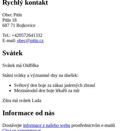
Rychlý kontakt
Obec Pitín
Pitín 18
687 71 Bojkovice
Tel.: +420572641332
E-mail:
obec@pitin.cz
Svátek
Svátek má
Oldřiška
Státní svátky a významné dny na dnešek:
Světový den boje za zákaz jaderných zbraní
Mezinárodní den boje lékařů za mír
Zítra má svátek
Lada
Informace od nás
Dostávejte
informace z našeho webu
prostřednictvím e-mailů
Chci se zaregistrovat