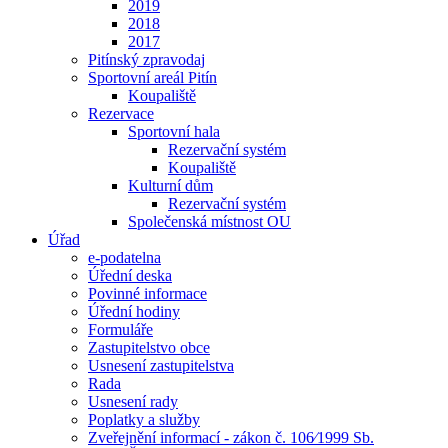
2019
2018
2017
Pitínský zpravodaj
Sportovní areál Pitín
Koupaliště
Rezervace
Sportovní hala
Rezervační systém
Koupaliště
Kulturní dům
Rezervační systém
Společenská místnost OU
Úřad
e-podatelna
Úřední deska
Povinné informace
Úřední hodiny
Formuláře
Zastupitelstvo obce
Usnesení zastupitelstva
Rada
Usnesení rady
Poplatky a služby
Zveřejnění informací - zákon č. 106⁄1999 Sb.