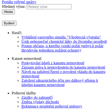
Portálu veřejné správy
Hledaný výraz:
Hledat
Bydlení
Hasiči
Vyhlášení varovného signálu "Všeobecná výstraha"
Únik nebezpečné chemické látky do životního prostředí
Postup občana, u kterého vznikl požár (nebyl-li požár
likvidován jednotkou požární ochrany)
Katastr nemovitostí
Poskytování údajů z katastru nemovitostí
Záznam práva k nemovitostem do katastru nemovitostí
Návrh na zahájení řízení o povolení vkladu do katastru
nemovitostí
Založení zákaznického účtu pro dálkový přístup k
údajům katastru nemovitostí
Poštovní služby
Zásilky do zahraničí
Změna výplaty důchodu
Reklamace nesplnění poštovní smlouvy