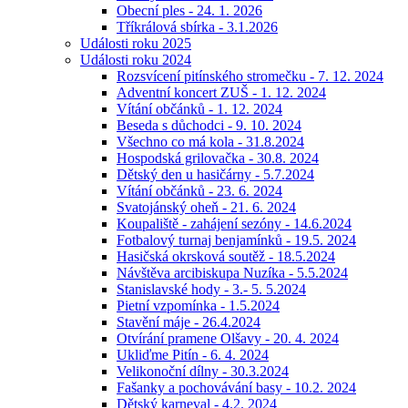
Obecní ples - 24. 1. 2026
Tříkrálová sbírka - 3.1.2026
Události roku 2025
Události roku 2024
Rozsvícení pitínského stromečku - 7. 12. 2024
Adventní koncert ZUŠ - 1. 12. 2024
Vítání občánků - 1. 12. 2024
Beseda s důchodci - 9. 10. 2024
Všechno co má kola - 31.8.2024
Hospodská grilovačka - 30.8. 2024
Dětský den u hasičárny - 5.7.2024
Vítání občánků - 23. 6. 2024
Svatojánský oheň - 21. 6. 2024
Koupaliště - zahájení sezóny - 14.6.2024
Fotbalový turnaj benjamínků - 19.5. 2024
Hasičská okrsková soutěž - 18.5.2024
Návštěva arcibiskupa Nuzíka - 5.5.2024
Stanislavské hody - 3.- 5. 5.2024
Pietní vzpomínka - 1.5.2024
Stavění máje - 26.4.2024
Otvírání pramene Olšavy - 20. 4. 2024
Ukliďme Pitín - 6. 4. 2024
Velikonoční dílny - 30.3.2024
Fašanky a pochovávání basy - 10.2. 2024
Dětský karneval - 4.2. 2024