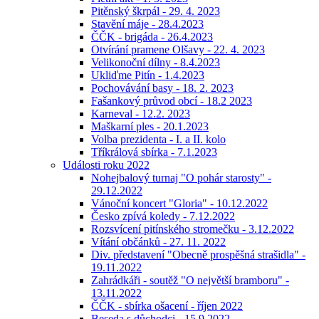
Pitěnský škrpál - 29. 4. 2023
Stavění máje - 28.4.2023
ČČK - brigáda - 26.4.2023
Otvírání pramene Olšavy - 22. 4. 2023
Velikonoční dílny - 8.4.2023
Ukliďme Pitín - 1.4.2023
Pochovávání basy - 18. 2. 2023
Fašankový průvod obcí - 18.2 2023
Karneval - 12.2. 2023
Maškarní ples - 20.1.2023
Volba prezidenta - I. a II. kolo
Tříkrálová sbírka - 7.1.2023
Události roku 2022
Nohejbalový turnaj "O pohár starosty" -
29.12.2022
Vánoční koncert "Gloria" - 10.12.2022
Česko zpívá koledy - 7.12.2022
Rozsvícení pitínského stromečku - 3.12.2022
Vítání občánků - 27. 11. 2022
Div. představení "Obecně prospěšná strašidla" -
19.11.2022
Zahrádkáři - soutěž "O největší bramboru" -
13.11.2022
ČČK - sbírka ošacení - říjen 2022
Beseda s důchodci - 15.9.2022