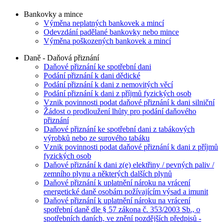
Bankovky a mince
Výměna neplatných bankovek a mincí
Odevzdání padělané bankovky nebo mince
Výměna poškozených bankovek a mincí
Daně - Daňová přiznání
Daňové přiznání ke spotřební dani
Podání přiznání k dani dědické
Podání přiznání k dani z nemovitých věcí
Podání přiznání k dani z příjmů fyzických osob
Vznik povinnosti podat daňové přiznání k dani silniční
Žádost o prodloužení lhůty pro podání daňového
přiznání
Daňové přiznání ke spotřební dani z tabákových
výrobků nebo ze surového tabáku
Vznik povinnosti podat daňové přiznání k dani z příjmů
fyzických osob
Daňové přiznání k dani z(e) elektřiny / pevných paliv /
zemního plynu a některých dalších plynů
Daňové přiznání k uplatnění nároku na vrácení
energetické daně osobám požívajícím výsad a imunit
Daňové přiznání k uplatnění nároku na vrácení
spotřební daně dle § 57 zákona č. 353/2003 Sb., o
spotřebních daních, ve znění pozdějších předpisů -