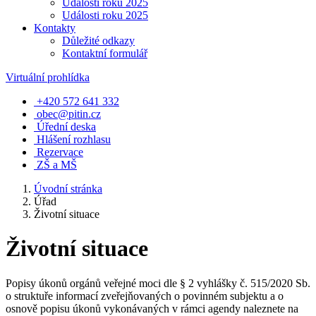
Události roku 2025
Události roku 2025
Kontakty
Důležité odkazy
Kontaktní formulář
Virtuální prohlídka
+420 572 641 332
obec@pitin.cz
Úřední deska
Hlášení rozhlasu
Rezervace
ZŠ a MŠ
Úvodní stránka
Úřad
Životní situace
Životní situace
Popisy úkonů orgánů veřejné moci dle § 2 vyhlášky č. 515/2020 Sb.
o struktuře informací zveřejňovaných o povinném subjektu a o
osnově popisu úkonů vykonávaných v rámci agendy naleznete na