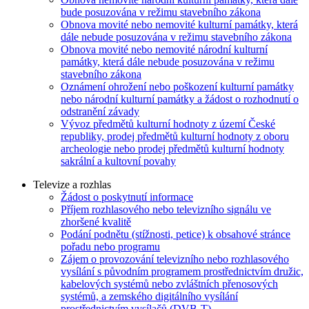
bude posuzována v režimu stavebního zákona
Obnova movité nebo nemovité kulturní památky, která
dále nebude posuzována v režimu stavebního zákona
Obnova movité nebo nemovité národní kulturní
památky, která dále nebude posuzována v režimu
stavebního zákona
Oznámení ohrožení nebo poškození kulturní památky
nebo národní kulturní památky a žádost o rozhodnutí o
odstranění závady
Vývoz předmětů kulturní hodnoty z území České
republiky, prodej předmětů kulturní hodnoty z oboru
archeologie nebo prodej předmětů kulturní hodnoty
sakrální a kultovní povahy
Televize a rozhlas
Žádost o poskytnutí informace
Příjem rozhlasového nebo televizního signálu ve
zhoršené kvalitě
Podání podnětu (stížnosti, petice) k obsahové stránce
pořadu nebo programu
Zájem o provozování televizního nebo rozhlasového
vysílání s původním programem prostřednictvím družic,
kabelových systémů nebo zvláštních přenosových
systémů, a zemského digitálního vysílání
prostřednictvím vysílačů (DVB-T)