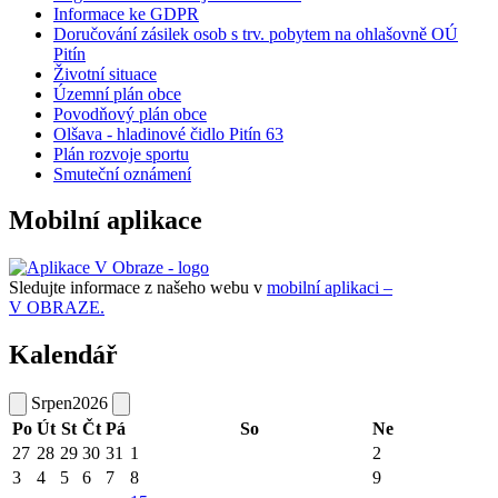
Informace ke GDPR
Doručování zásilek osob s trv. pobytem na ohlašovně OÚ
Pitín
Životní situace
Územní plán obce
Povodňový plán obce
Olšava - hladinové čidlo Pitín 63
Plán rozvoje sportu
Smuteční oznámení
Mobilní aplikace
Sledujte informace z našeho webu v
mobilní aplikaci –
V OBRAZE.
Kalendář
Srpen
2026
Po
Út
St
Čt
Pá
So
Ne
27
28
29
30
31
1
2
3
4
5
6
7
8
9