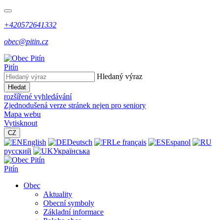
+420572641332
obec@pitin.cz
Pitín
Hledaný výraz
Hledat
rozšířené vyhledávání
Zjednodušená verze stránek nejen pro seniory
Mapa webu
Vytisknout
CZ
English
Deutsch
Le français
Espanol
русский
Українська
Pitín
Obec
Aktuality
Obecní symboly
Základní informace