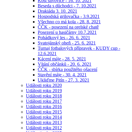
Košt slivovice - 16. 10. 2021
Beseda s důchodci - 7. 10.2021
Drakiáda 3. 10. 2021
Hospodská grilovačka - 3.9.2021
Všechno co má kola - 28. 8. 2021
ČČK - posezení na orelské chatě
Posezení u hasičárny 10.7.2021
Pohádkový les - 26. 6. 2021
Svatojánský oheň - 25. 6. 2021
Turnaj fotbalových přípravek - KUDY cup -
12.6.2021
Kácení máje - 28. 5. 2021
Vítání občánků - 20. 6. 2021
ČČK - sbírka použitého ošacení
Stavění máje - 30. 4. 2021
Ukliďme Pitín - 27. 3. 2021
Události roku 2020
Události roku 2019
Události roku 2018
Události roku 2017
Události roku 2016
Události roku 2015
Události roku 2014
Události roku 2013
Události roku 2012