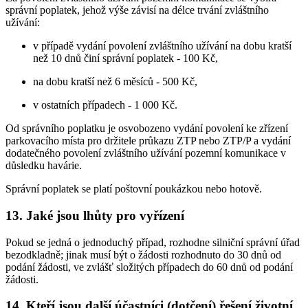
správní poplatek, jehož výše závisí na délce trvání zvláštního
užívání:
v případě vydání povolení zvláštního užívání na dobu kratší
než 10 dnů činí správní poplatek - 100 Kč,
na dobu kratší než 6 měsíců - 500 Kč,
v ostatních případech - 1 000 Kč.
Od správního poplatku je osvobozeno vydání povolení ke zřízení
parkovacího místa pro držitele průkazu ZTP nebo ZTP/P a vydání
dodatečného povolení zvláštního užívání pozemní komunikace v
důsledku havárie.
Správní poplatek se platí poštovní poukázkou nebo hotově.
13. Jaké jsou lhůty pro vyřízení
Pokud se jedná o jednoduchý případ, rozhodne silniční správní úřad
bezodkladně; jinak musí být o žádosti rozhodnuto do 30 dnů od
podání žádosti, ve zvlášť složitých případech do 60 dnů od podání
žádosti.
14. Kteří jsou další účastníci (dotčení) řešení životní