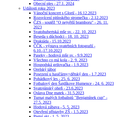
Obecní ples - 27.1. 2024
Události roku 2023
Vánoční koncert s Glorií - 16.12.2023
Rozsvícení pitínského stromečku - 2.12.2023
ČZS - soutěž "O největší bramboru" - 26. 11.
2023
Svatohubertská mše sv. - 22. 10. 2023
Beseda s důchodci - 18. 10. 2023
Drakiáda - 15.10.2023
ČČK - výstava svatebních fotografií -
6.10.-17.10.2023
Paseky - hodová mše sv. - 9.9.2023
Všechno co má kola - 2. 9. 2023
Hospodská grilovačka - 1.9.2023
Orelský tábor
Posezení u hasičárny+dětský den - 1.7.2023
Pohádkový les - 25. 6. 2023
Fotbalový den Šajdíkove Humence - 24. 6. 2023
Svatojánský oheň - 23.6.2023
Oslava Dne matek - 31.5.2023
Turnaj malých fotbalistů "Benjamínek cup" -
27.5. 2023
Hodová zábava - 5. 5. 2023
Otevření přístavby ZŠ - 1.5.2023
Pietní akt - 1. 5. 2023