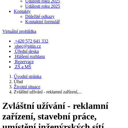
Události roku 2025
Události roku 2025
Kontakty
Důležité odkazy
Kontaktní formulář
Virtuální prohlídka
+420 572 641 332
obec@pitin.cz
Úřední deska
Hlášení rozhlasu
Rezervace
ZŠ a MŠ
Úvodní stránka
Úřad
Životní situace
Zvláštní užívání - reklamní zařízení,...
Zvláštní užívání - reklamní
zařízení, stavební práce,
umístění inženýrských sítí,