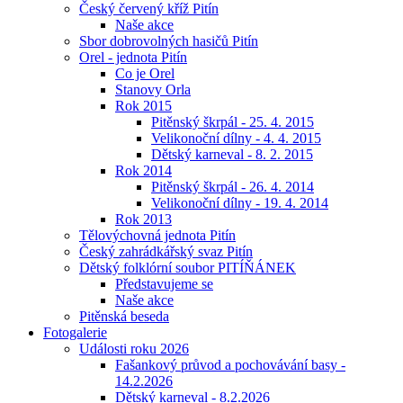
Český červený kříž Pitín
Naše akce
Sbor dobrovolných hasičů Pitín
Orel - jednota Pitín
Co je Orel
Stanovy Orla
Rok 2015
Pitěnský škrpál - 25. 4. 2015
Velikonoční dílny - 4. 4. 2015
Dětský karneval - 8. 2. 2015
Rok 2014
Pitěnský škrpál - 26. 4. 2014
Velikonoční dílny - 19. 4. 2014
Rok 2013
Tělovýchovná jednota Pitín
Český zahrádkářský svaz Pitín
Dětský folklórní soubor PITÍŇÁNEK
Představujeme se
Naše akce
Pitěnská beseda
Fotogalerie
Události roku 2026
Fašankový průvod a pochovávání basy -
14.2.2026
Dětský karneval - 8.2.2026