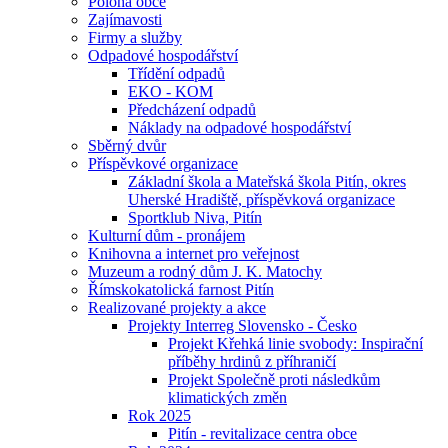
Poloha obce
Zajímavosti
Firmy a služby
Odpadové hospodářství
Třídění odpadů
EKO - KOM
Předcházení odpadů
Náklady na odpadové hospodářství
Sběrný dvůr
Příspěvkové organizace
Základní škola a Mateřská škola Pitín, okres
Uherské Hradiště, příspěvková organizace
Sportklub Niva, Pitín
Kulturní dům - pronájem
Knihovna a internet pro veřejnost
Muzeum a rodný dům J. K. Matochy
Římskokatolická farnost Pitín
Realizované projekty a akce
Projekty Interreg Slovensko - Česko
Projekt Křehká linie svobody: Inspirační
příběhy hrdinů z příhraničí
Projekt Společně proti následkům
klimatických změn
Rok 2025
Pitín - revitalizace centra obce